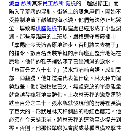
減重 診所
其來
員工診所 健檢
的「超級修正」而
陷入了荒謬的混亂。街道上的雙魚座們，開始不
受控制地流下鹹鹹的海水淚，他們無法停止地哭
泣，導致城
供膳健檢
市低窪處已經形成了小型潟
湖。那些摩羯座的上班族，嚴格遵守著廣播中
「摩羯座今天適合原地踏步，否則將失去襪子」
的指令。數百名西裝筆挺的摩羯座正整齊地站在
原地，他們的鞋子裡裝滿了已經潮濕的淚水。
「負百分之八十七？」張水瓶喃喃自語，感到胃
部一陣翻騰，他知道這代表著什麼。林天秤的運
勢越差，他那股積壓已久、無處安放的單戀能量
就會越發瘋狂地實體化。上次林天秤的戀愛運勢
跌至百分之二十，張水瓶就發現他的廚房裡長滿
了巨大的、形狀是林天秤側臉的粉紅色蘑菇。他
必須在今天結束前，將林天秤的運勢至少提升到
零。否則，他那份單戀就會變成某種具備攻擊性