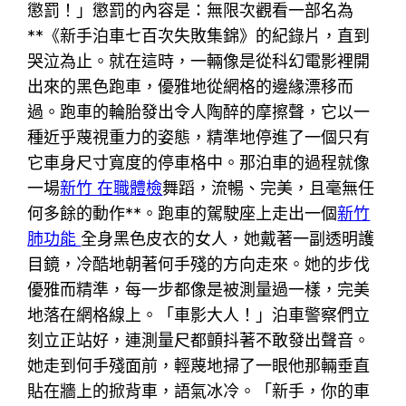
懲罰！」懲罰的內容是：無限次觀看一部名為
**《新手泊車七百次失敗集錦》的紀錄片，直到
哭泣為止。就在這時，一輛像是從科幻電影裡開
出來的黑色跑車，優雅地從網格的邊緣漂移而
過。跑車的輪胎發出令人陶醉的摩擦聲，它以一
種近乎蔑視重力的姿態，精準地停進了一個只有
它車身尺寸寬度的停車格中。那泊車的過程就像
一場
新竹 在職體檢
舞蹈，流暢、完美，且毫無任
何多餘的動作**。跑車的駕駛座上走出一個
新竹
肺功能
全身黑色皮衣的女人，她戴著一副透明護
目鏡，冷酷地朝著何手殘的方向走來。她的步伐
優雅而精準，每一步都像是被測量過一樣，完美
地落在網格線上。「車影大人！」泊車警察們立
刻立正站好，連測量尺都顫抖著不敢發出聲音。
她走到何手殘面前，輕蔑地掃了一眼他那輛垂直
貼在牆上的掀背車，語氣冰冷。「新手，你的車