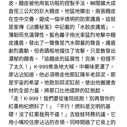
皮。麵皮被他用氣功般的捏製手法，瞬間擴大成
直徑三公尺的巨大麵皮。他猛地擲出，兩張麵皮
在空中交疊，變成一個半透明的防禦護盾。這就
是家傳《沾醬秘笈》中記載的「水餃皮護盾」，
薄韌而充滿彈性。藍色離子炮光束猛烈地擊中麵
皮護盾，發出了一聲像是汽水開蓋的聲音。護盾
劇烈震動，但奇蹟般地擋住了攻擊，只是散發出
濃郁的麵香。「這麵皮的延展性！完美！但撐不
了太久！」K-999焦急地大喊，中藥味更濃了。
廖沾沾知道，他必須帶走他那缸陳年老蒜泥，那
是宇宙的希望。他跑到蒜泥缸前，使出他搬運食
材的全部力量，將那口比他還胖的缸抱起。
「走！K-999！我們要從後院逃跑！別再管你的
紅棗枸杞燃料了！」「不行！燃料是文明的基
礎！沒了紅棗我飛不遠！」吉娃娃特務抗議。它
用小嘴咬住廖沾沾的衣領，同時開啟了它背上的