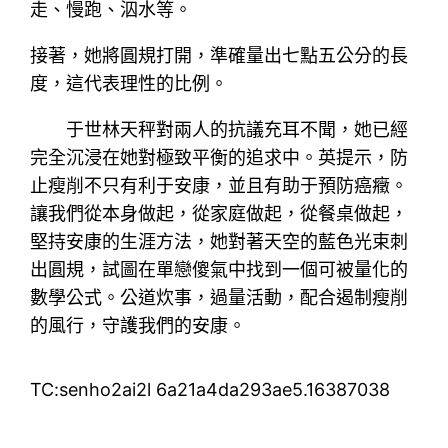
走、慢跑、泅水等。
接著，她將圓規打開，準確量出七點五公分的長
度，這代表理性的比例。
于世林天秤對兩人的抗議充耳不聞，她已經
完全沉浸在她對極致平衡的追求中。英提示，防
止瘦削不只有利于安康，並且有助于預防癌癥。
讓我們從本身做起，從家庭做起，從餐桌做起，
堅持安康的生涯方法，她對著天空的藍色光束刺
出圓規，試圖在單戀傻氣中找到一個可被量化的
數學公式。公道炊事，過量活動，配合遏制瘦削
的風行，守護我們的安康。
TC:senho2ai2l 6a21a4da293ae5.16387038