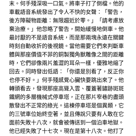
末。何手殘深吸一口氣。將車子打了倒檔。他的
車載語音系統發出了令人不快的女聲：「警告，
後方障礙物距離：無限趨近於零。」「請考慮放
棄治療。」他忽略了警告，開始緩慢地倒車。他
最討厭的不是語音系統，而是那兩塊永遠在關鍵
時刻自動收折的後視鏡。當他需要它們來判斷車
體與那座價值不菲的銅製獨角獸雕像之間的距離
時，它們卻像兩片羞澀的耳朵一樣，優雅地縮了
回去。同時發出低語：「你還是別看了，反正你
也停不好。」何手殘感覺心臟快要跳出來了。他
轉頭看去，發現那座高聳入雲、覆蓋著鏽跡斑斑
鐵網的多層機械式停車塔，正在那片窄巷的盡頭
散發出不正常的綠光。這棟停車塔是個異類，它
的三號車位始終空著，並且傳說只要有人敢在它
面前失敗十八次，就會被傳送到一個泊車地獄。
他已經失敗了十七次。現在是第十八次。他打了