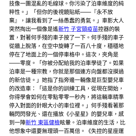
技像一團混亂的毛線球。你污染了泊車維度的純
粹性。」「但你的後視鏡貼紙——『永不放
棄』，讓我看到了一絲愚蠢的勇氣。」車影大人
突然掏出一個像是遙
新竹 子宮頸疫苗
控器的裝
置，對著何手殘的車子按了一下。何手殘的車子
從牆上脫落，在空中旋轉了一百八十度，穩穩地
停在了地面上的一個停車格中。這次，夾角是
——零度。「你被分配給我的泊車學徒了。如果
泊車是一種宗教，你就是那個連方向盤都沒摸過
的新信徒。」她指了指旁邊一輛像是巨型嬰兒車
的改造車：「這是你的訓練工具，從現在開始，
你得學會如何在零點零零一秒內，將這輛車精準
停入對面的針眼大小的車位裡。」何手殘看著那
輛閃閃發光、還在播放《小星星》的嬰兒車，感
到一陣
新竹 東區健檢
眩暈。泊車維度的生活，比
他想象中還要無理頭一百萬倍。《失控的星座運