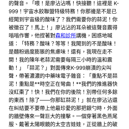
的聲音。「喂！是廖沾沾嗎！快接聽！這裡是 K-
999！宇宙水餃聯盟特級特務！你那邊是不是已
經聞到宇宙級的酸味了？我們需要你的蒜泥！你
被徵召了！馬上！」廖沾沾的耳朵被這聲音震得
嗡嗡作響，他捏著對
森和診所
講機，困惑地喊
道：「特務？酸味？等等！我聞到的不是酸味！
是麵粉過度膨脹的焦慮味！還有，我現在走不
開！我的陳年老蒜泥需要每隔三小時的溫和震
動！」「蒜泥？」對面傳來K-999崩潰的尖叫
聲，帶著濃濃的中藥味電子雜音：「重點不是蒜
泥！重點是**時空正在彎曲！**我們的推進器快
沒紅棗了！快！我們在你的後院！別帶任何多餘
的東西！除了——你那缸蒜泥！」就在廖沾沾還
在糾結要不要帶上他最珍愛的那把銀勺時，外面
的牆壁傳來一聲巨大的撞擊。一個穿著黑色燕尾
服、戴著太陽眼鏡的太空吉娃娃，正從牆上的破