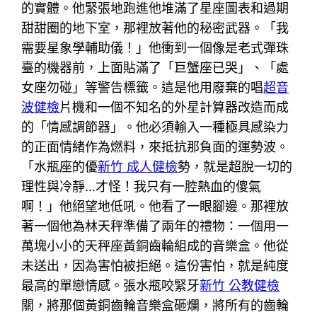
的實體。他緊張地跑進他堆滿了星座圖表和過期
甜甜圈的地下室，那裡放著他的秘密武器。「我
需要星象學輔助儀！」他衝到一個像是老式彈珠
臺的機器前，上面貼滿了「巨蟹座已哭」、「處
女座勿碰」等警告標籤。這是他用廢棄的唱
超音
波健檢
片機和一個不知名的外星計算器改造而成
的「情感調節器」。他必須輸入一種極具感染力
的正面情緒作為燃料，來抵抗那負面的運勢波。
「水瓶座的優
新竹 成人健檢
勢，就是超脫一切的
理性與冷靜…才怪！我只有一腔熱血的傻氣
啊！」他絕望地低吼。他看了一眼腳邊。那裡放
著一個他為林天秤準備了兩年的禮物：一個用一
萬塊小小的天秤座黃銅齒輪組成的音樂盒。他從
未送出，因為害怕被拒絕。這份害怕，就是純度
最高的單戀情感。張水瓶咬緊牙
新竹 公教健檢
關，將那個黃銅齒輪音樂盒砸爛，將所有的齒輪