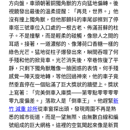
方向盤，車頭朝著銅獨角獸的方向猛地偏轉。後
視鏡發出最後的溫柔提醒：「再見，世界。」他
沒有撞上獨角獸，但他那顫抖的車尾卻擦到了停
車塔三號車位入口處的一根古老、佈滿苔蘚的柱
子。不是撞擊，而是輕柔的碰觸，像戀人之間的
耳語。接著，一道濃郁的、像薄荷口香糖一樣的
綠色光芒。猛地從柱子爆發出來，瞬間吞噬了何
手殘和他的掀背車。光芒消失後，窄巷恢復了平
靜，只剩下獨角獸雕像一臉困惑的表情。何手殘
感覺一陣天旋地轉，等他回過神來，他的車子竟
然垂直停在一個貼滿了巨大獎狀的牆壁上。獎狀
上寫著：「完美倒車入庫獎——第零點零零零零
零九度偏差。」落款人是「倒車王」。他趕緊
新
竹 減重 診所
從車窗探出頭，發現周圍不再是熟
悉的城市街道，而是一望無際、由無數白線和編
號組成的巨大網格。這裡的空氣聞起來像是新買