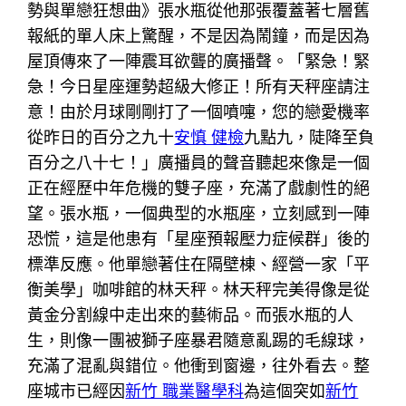
勢與單戀狂想曲》張水瓶從他那張覆蓋著七層舊
報紙的單人床上驚醒，不是因為鬧鐘，而是因為
屋頂傳來了一陣震耳欲聾的廣播聲。「緊急！緊
急！今日星座運勢超級大修正！所有天秤座請注
意！由於月球剛剛打了一個噴嚏，您的戀愛機率
從昨日的百分之九十
安慎 健檢
九點九，陡降至負
百分之八十七！」廣播員的聲音聽起來像是一個
正在經歷中年危機的雙子座，充滿了戲劇性的絕
望。張水瓶，一個典型的水瓶座，立刻感到一陣
恐慌，這是他患有「星座預報壓力症候群」後的
標準反應。他單戀著住在隔壁棟、經營一家「平
衡美學」咖啡館的林天秤。林天秤完美得像是從
黃金分割線中走出來的藝術品。而張水瓶的人
生，則像一團被獅子座暴君隨意亂踢的毛線球，
充滿了混亂與錯位。他衝到窗邊，往外看去。整
座城市已經因
新竹 職業醫學科
為這個突如
新竹