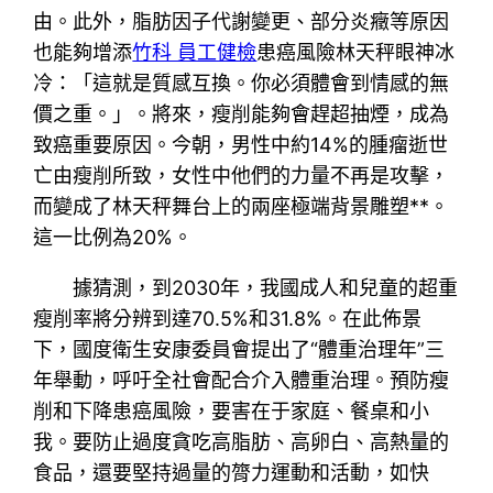
由。此外，脂肪因子代謝變更、部分炎癥等原因
也能夠增添
竹科 員工健檢
患癌風險林天秤眼神冰
冷：「這就是質感互換。你必須體會到情感的無
價之重。」。將來，瘦削能夠會趕超抽煙，成為
致癌重要原因。今朝，男性中約14%的腫瘤逝世
亡由瘦削所致，女性中他們的力量不再是攻擊，
而變成了林天秤舞台上的兩座極端背景雕塑**。
這一比例為20%。
據猜測，到2030年，我國成人和兒童的超重
瘦削率將分辨到達70.5%和31.8%。在此佈景
下，國度衛生安康委員會提出了“體重治理年”三
年舉動，呼吁全社會配合介入體重治理。預防瘦
削和下降患癌風險，要害在于家庭、餐桌和小
我。要防止過度貪吃高脂肪、高卵白、高熱量的
食品，還要堅持過量的膂力運動和活動，如快