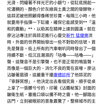
光滑、閃耀著不祥光芒的小銀勺，從缸底撈起一
坨濃稠的、顏色介於灰綠與土黃之間的發酵物。
這蒜泥被他照顧得像稀世珍寶，每隔三小時，他
就要用手指彈一下缸邊，確保它能感受到**「溫
和的震動」**，以助其在精神上達到圓滿。就在
廖沾沾專注於與蒜泥進行心靈交
新竹 猛健樂
流
時，外面的世界開始發出一些不對勁的信號。首
先是聲音。街上所有的汽車喇叭同時發出了一個
持續不斷、低沉且潮濕的「咕嚕——咕嚕——」
聲。這聲音不是引擎聲，也不是正常的鳴笛聲，
而像是一個巨大的、消化不良的胃在哀嚎。廖沾
沾皺著眉頭，這嚴重干擾
康德診所
了他蒜泥的
「寧靜冥想」。他決定出去看個究竟，順手從桌
上拿了一張髒兮兮的，印著《沾醬秘笈》封面的
皺衛生紙，塞進口袋以備不時之需。他一腳踏出
店門，立刻被眼前的景象震驚了。整條城市的主