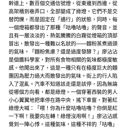
幹道上，數百個交通信號燈，從東邊到西邊，從
高架橋到巷弄口，全部變成了綠燈。它們不是交
替閃爍，而是固定在「通行」的狀態，同時，每
一個燈箱都發出了那種「咕嚕咕嚕」的聲音，並
且有一層淡淡的、熱氣騰騰的白霧從燈箱的頂部
冒出，散發出一種難以名狀的——麵粉蒸煮過頭
的氣味。「麵粉焦慮？還是過度發酵？」廖沾沾
是個醬料學家，對所有食物相關的氣味都極度敏
感。他聞出來了，這是一種只有在極度巨大的麵
團因為壓力過大而散發出的氣味。街上的行人陷
入了混亂。汽車不知道該走還是該停，因為無論
從哪個方向看，都是綠燈。一個穿著西裝的男人
小心翼翼地把車停在路中央，搖下車窗，對著紅
綠燈大喊：「喂！你為什麼咕嚕咕嚕？你倒是紅
一下啊！我要向左轉！綠燈沒用啊！」廖沾沾感
覺到一陣心悸。這種氣味，這種不祥的「咕嚕」