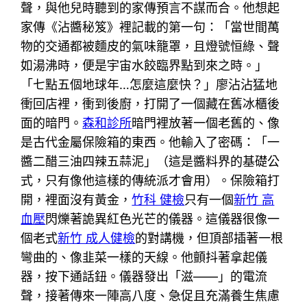
聲，與他兒時聽到的家傳預言不謀而合。他想起
家傳《沾醬秘笈》裡記載的第一句：「當世間萬
物的交通都被麵皮的氣味籠罩，且燈號恒綠、聲
如湯沸時，便是宇宙水餃臨界點到來之時。」
「七點五個地球年…怎麼這麼快？」廖沾沾猛地
衝回店裡，衝到後廚，打開了一個藏在舊冰櫃後
面的暗門。
森和診所
暗門裡放著一個老舊的、像
是古代金屬保險箱的東西。他輸入了密碼：「一
醬二醋三油四辣五蒜泥」（這是醬料界的基礎公
式，只有像他這樣的傳統派才會用）。保險箱打
開，裡面沒有黃金，
竹科 健檢
只有一個
新竹 高
血壓
閃爍著詭異紅色光芒的儀器。這儀器很像一
個老式
新竹 成人健檢
的對講機，但頂部插著一根
彎曲的、像韭菜一樣的天線。他顫抖著拿起儀
器，按下通話鈕。儀器發出「滋——」的電流
聲，接著傳來一陣高八度、急促且充滿養生焦慮