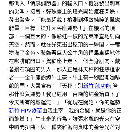
都倒入「情感調節器」的輸入口。機器發出刺耳
的尖叫，接著，彈珠臺上的燈光開始瘋狂閃爍，
發出警告。「能量超載！檢測到極致純粹的單戀
能量！目標：提升天秤座運勢！」在機器的頂
部，一個巨大的、像彩虹一樣的光束筆直地射向
天空。然而，就在光束衝出屋頂的一瞬間，一輛
塗滿了金色、裝飾著巨大公牛角的悍馬車猛地停
在咖啡館門口。駕駛座上走下一個全身肌肉、戴
著鑽石項圈的男人，那人正是林天秤的狂熱追求
者——金牛座霸總牛土豪。牛土豪一腳踢開咖啡
館的門，大聲宣布：「天秤！別
新竹 肺功能
管
那什麼負運勢！我已經用一百噸的純金箔買下了
今天所有的壞運氣！」「從現在開始，你的運勢
新竹 HPV疫苗
由我主宰！我的金錢，就是你的正
面能量！」牛土豪的行為，讓張水瓶的光束在空
中瞬間扭曲，與一種夾雜著銅臭味的金色光芒對