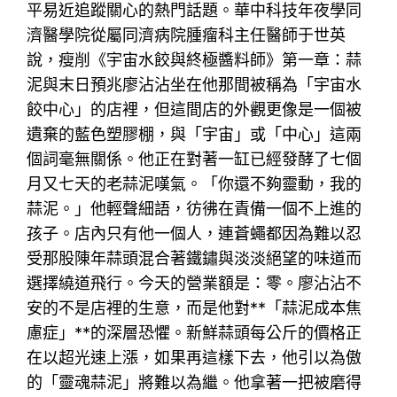
平易近追蹤關心的熱門話題。華中科技年夜學同
濟醫學院從屬同濟病院腫瘤科主任醫師于世英
說，瘦削《宇宙水餃與終極醬料師》第一章：蒜
泥與末日預兆廖沾沾坐在他那間被稱為「宇宙水
餃中心」的店裡，但這間店的外觀更像是一個被
遺棄的藍色塑膠棚，與「宇宙」或「中心」這兩
個詞毫無關係。他正在對著一缸已經發酵了七個
月又七天的老蒜泥嘆氣。「你還不夠靈動，我的
蒜泥。」他輕聲細語，彷彿在責備一個不上進的
孩子。店內只有他一個人，連蒼蠅都因為難以忍
受那股陳年蒜頭混合著鐵鏽與淡淡絕望的味道而
選擇繞道飛行。今天的營業額是：零。廖沾沾不
安的不是店裡的生意，而是他對**「蒜泥成本焦
慮症」**的深層恐懼。新鮮蒜頭每公斤的價格正
在以超光速上漲，如果再這樣下去，他引以為傲
的「靈魂蒜泥」將難以為繼。他拿著一把被磨得