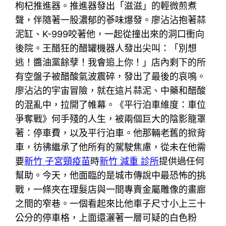
枸杞推進器。推進器發出「滋滋」的輕微煎煮
聲，伴隨著一股濃郁的蔘味爆發。廖沾沾抱著蒜
泥缸、K-999咬著他，一起從撞出來的洞口衝向
後院。王醋狂的醋罐機器人發出尖叫：「別想
逃！醬油黨餘孽！我會追上你！」店內剩下的所
有空盤子被醋酸氣波震碎，發出了最後的哀鳴。
廖沾沾的宇宙冒險，就在這片蒜泥、中藥和醋酸
的混亂中，拉開了帷幕。《平行泊車維度：車位
爭奪戰》何手殘的人生，被兩個巨大的陰影籠罩
著：停車費，以及平行泊車。他那輛老舊的掀背
車，彷彿繼承了他所有的駕駛焦慮，從未在他需
要
新竹 子宮頸疫苗
時
新竹 減重 診所
提供過任何
幫助。今天，他面臨的是城市傳說中最恐怖的挑
戰，一條夾在理髮店與一間專賣金屬雕像的畫廊
之間的窄巷。一個看起來比他車子尺寸小上三十
公分的停車格，上面還灑著一層可疑的白色粉