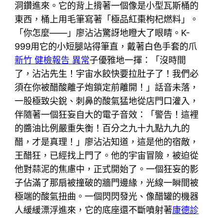
洞鑽進來。它的背上揹著一個像是小型瓦斯桶的
東西，桶上用毛筆寫著「極品紅棗枸杞燃料」。
「你怎麼——」廖沾沾驚訝地瞪大了眼睛。K-
999用它的小短腿站得筆直，戴著白色手套的爪
新竹 健檢報告 異常
子優雅地一揮：「沒時間
了，沾沾先生！宇宙水餃快要拉肚子了！我們必
須在你被醋酸離子炮鎖定前離開！」話音未落，
一股極致尖銳、刺鼻的酸氣猛地從店門口灌入，
伴隨著一個狂妄自大的電子音效：「警告！這裡
的醬油比例嚴重失衡！百分之九十九點九九的
醋，才是真理！」廖沾沾知道，這是他的宿敵，
王醋狂，已經找上門了。他的宇宙冒險，被迫從
他對蒜泥的焦慮中，正式開始了。一個狂妄的影
子佔滿了那扇被撞破的牆門邊緣，光線一瞬間被
極端的酸氣扭曲。一個閃閃發光、像醋罐的機器
人緩緩漂浮進來，它的底座還不斷噴射著
康德診