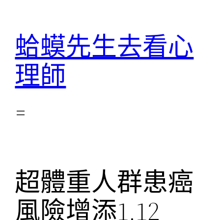
跳
至
蛤蟆先生去看心
主
要
理師
內
容
超體重人群患癌
風險增添1.12