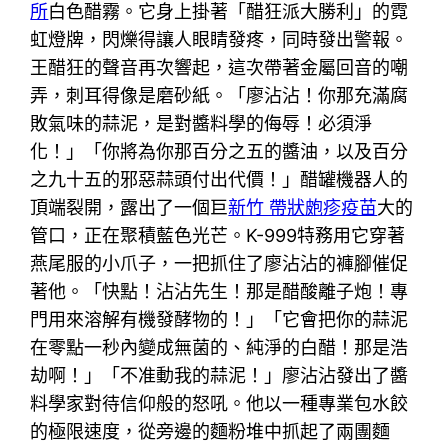
所
白色醋霧。它身上掛著「醋狂派大勝利」的霓
虹燈牌，閃爍得讓人眼睛發疼，同時發出警報。
王醋狂的聲音再次響起，這次帶著金屬回音的嘲
弄，刺耳得像是磨砂紙。「廖沾沾！你那充滿腐
敗氣味的蒜泥，是對醬料學的侮辱！必須淨
化！」「你將為你那百分之五的醬油，以及百分
之九十五的邪惡蒜頭付出代價！」醋罐機器人的
頂端裂開，露出了一個巨
新竹 帶狀皰疹疫苗
大的
管口，正在聚積藍色光芒。K-999特務用它穿著
燕尾服的小爪子，一把抓住了廖沾沾的褲腳催促
著他。「快點！沾沾先生！那是醋酸離子炮！專
門用來溶解有機發酵物的！」「它會把你的蒜泥
在零點一秒內變成無菌的、純淨的白醋！那是浩
劫啊！」「不准動我的蒜泥！」廖沾沾發出了醬
料學家對待信仰般的怒吼。他以一種專業包水餃
的極限速度，從旁邊的麵粉堆中抓起了兩團麵