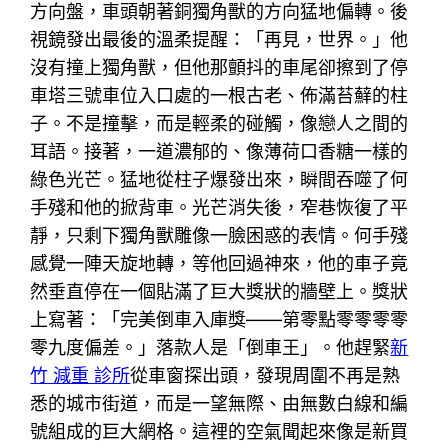
方向盤，車頭朝著銅獨角獸的方向猛地偏轉。後
視鏡發出最後的溫柔提醒：「再見，世界。」他
沒有撞上獨角獸，但他那顫抖的車尾卻擦到了停
車塔三號車位入口處的一根古老、佈滿苔蘚的柱
子。不是撞擊，而是輕柔的碰觸，像戀人之間的
耳語。接著，一道濃郁的、像薄荷口香糖一樣的
綠色光芒。猛地從柱子爆發出來，瞬間吞噬了何
手殘和他的掀背車。光芒消失後，窄巷恢復了平
靜，只剩下獨角獸雕像一臉困惑的表情。何手殘
感覺一陣天旋地轉，等他回過神來，他的車子竟
然垂直停在一個貼滿了巨大獎狀的牆壁上。獎狀
上寫著：「完美倒車入庫獎——第零點零零零零
零九度偏差。」落款人是「倒車王」。他趕緊
新
竹 減重 診所
從車窗探出頭，發現周圍不再是熟
悉的城市街道，而是一望無際、由無數白線和編
號組成的巨大網格。這裡的空氣聞起來像是新買