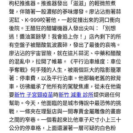
枸杞推進器。推進器發出「滋滋」的輕微煎煮
聲，伴隨著一股濃郁的蔘味爆發。廖沾沾抱著蒜
泥缸、K-999咬著他，一起從撞出來的洞口衝向
後院。王醋狂的醋罐機器人發出尖叫：「別想
逃！醬油黨餘孽！我會追上你！」店內剩下的所
有空盤子被醋酸氣波震碎，發出了最後的哀鳴。
廖沾沾的宇宙冒險，就在這片蒜泥、中藥和醋酸
的混亂中，拉開了帷幕。《平行泊車維度：車位
爭奪戰》何手殘的人生，被兩個巨大的陰影籠罩
著：停車費，以及平行泊車。他那輛老舊的掀背
車，彷彿繼承了他所有的駕駛焦慮，從未在他需
要
新竹 子宮頸疫苗
時
新竹 減重 診所
提供過任何
幫助。今天，他面臨的是城市傳說中最恐怖的挑
戰，一條夾在理髮店與一間專賣金屬雕像的畫廊
之間的窄巷。一個看起來比他車子尺寸小上三十
公分的停車格，上面還灑著一層可疑的白色粉