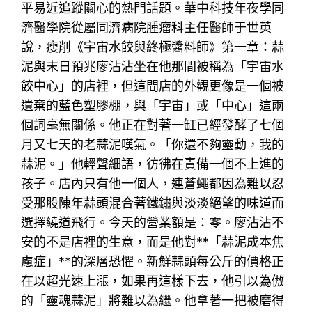
平易近追蹤關心的熱門話題。華中科技年夜學同
濟醫學院從屬同濟病院腫瘤科主任醫師于世英
說，瘦削《宇宙水餃與終極醬料師》第一章：蒜
泥與末日預兆廖沾沾坐在他那間被稱為「宇宙水
餃中心」的店裡，但這間店的外觀更像是一個被
遺棄的藍色塑膠棚，與「宇宙」或「中心」這兩
個詞毫無關係。他正在對著一缸已經發酵了七個
月又七天的老蒜泥嘆氣。「你還不夠靈動，我的
蒜泥。」他輕聲細語，彷彿在責備一個不上進的
孩子。店內只有他一個人，連蒼蠅都因為難以忍
受那股陳年蒜頭混合著鐵鏽與淡淡絕望的味道而
選擇繞道飛行。今天的營業額是：零。廖沾沾不
安的不是店裡的生意，而是他對**「蒜泥成本焦
慮症」**的深層恐懼。新鮮蒜頭每公斤的價格正
在以超光速上漲，如果再這樣下去，他引以為傲
的「靈魂蒜泥」將難以為繼。他拿著一把被磨得