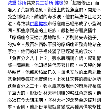
減重 診所
其來
員工診所 健檢
的「超級修正」而
陷入了荒謬的混亂。街道上的雙魚座們，開始不
受控制地流下鹹鹹的海水淚，他們無法停止地哭
泣，導致城
供膳健檢
市低窪處已經形成了小型潟
湖。那些摩羯座的上班族，嚴格遵守著廣播中
「摩羯座今天適合原地踏步，否則將失去襪子」
的指令。數百名西裝筆挺的摩羯座正整齊地站在
原地，他們的鞋子裡裝滿了已經潮濕的淚水。
「負百分之八十七？」張水瓶喃喃自語，感到胃
部一陣翻騰，他知道這代表著什麼。林天秤的運
勢越差，他那股積壓已久、無處安放的單戀能量
就會越發瘋狂地實體化。上次林天秤的戀愛運勢
跌至百分之二十，張水瓶就發現他的廚房裡長滿
了巨大的、形狀是林天秤側臉的粉紅色蘑菇。他
必須在今天結束前，將林天秤的運勢至少提升到
零。否則，他那份單戀就會變成某種具備攻擊性