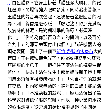
所
白色醋霧。它身上掛著「醋狂派大勝利」的霓
虹燈牌，閃爍得讓人眼睛發疼，同時發出警報。
王醋狂的聲音再次響起，這次帶著金屬回音的嘲
弄，刺耳得像是磨砂紙。「廖沾沾！你那充滿腐
敗氣味的蒜泥，是對醬料學的侮辱！必須淨
化！」「你將為你那百分之五的醬油，以及百分
之九十五的邪惡蒜頭付出代價！」醋罐機器人的
頂端裂開，露出了一個巨
新竹 帶狀皰疹疫苗
大的
管口，正在聚積藍色光芒。K-999特務用它穿著
燕尾服的小爪子，一把抓住了廖沾沾的褲腳催促
著他。「快點！沾沾先生！那是醋酸離子炮！專
門用來溶解有機發酵物的！」「它會把你的蒜泥
在零點一秒內變成無菌的、純淨的白醋！那是浩
劫啊！」「不准動我的蒜泥！」廖沾沾發出了醬
料學家對待信仰般的怒吼。他以一種專業包水餃
的極限速度，從旁邊的麵粉堆中抓起了兩團麵