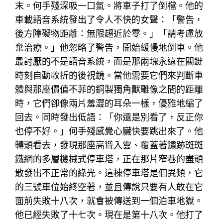
末。何手殘深吸一口氣。將車子打了倒檔。他的
車載語音系統發出了令人不快的女聲：「警告，
後方障礙物距離：無限趨近於零。」「請考慮放
棄治療。」他忽略了警告，開始緩慢地倒車。他
最討厭的不是語音系統，而是那兩塊永遠在關鍵
時刻自動收折的後視鏡。當他需要它們來判斷車
體與那座價值不菲的銅製獨角獸雕像之間的距離
時，它們卻像兩片羞澀的耳朵一樣，優雅地縮了
回去。同時發出低語：「你還是別看了，反正你
也停不好。」何手殘感覺心臟快要跳出來了。他
轉頭看去，發現那座高聳入雲、覆蓋著鏽跡斑斑
鐵網的多層機械式停車塔，正在那片窄巷的盡頭
散發出不正常的綠光。這棟停車塔是個異類，它
的三號車位始終空著，並且傳說只要有人敢在它
面前失敗十八次，就會被傳送到一個泊車地獄。
他已經失敗了十七次。現在是第十八次。他打了