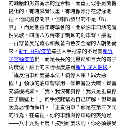
的輪胎和劣質香水的混合物，而重力似乎是隨機
變化的，有時感覺很重，有時像漂浮在游泳池
裡。他試圖按喇叭，但喇叭發出的不是「叭
叭」，而是他童年時學會的、關於泊車口訣的魔
性兒歌。四面八方傳來了刺耳的剎車聲，接著，
一群穿著反光背心和戴著白色安全帽的人朝他衝
來。
新竹 HPV疫苗
這些人手裡拿的不是警
新竹
子宮頸疫苗
棍，而是長長的測量尺和巨大的電子
角度儀，臉上的表情極度嚴肅
新竹 成人健檢
。
「違反泊車維度基本法！斜停入庫！罪大惡
極！」領頭的泊車警察用一個擴音器大喊，聲音
充滿機械感。「我、我沒有斜停！我只是垂直停
在了牆壁上！」何手殘趕緊為自己辯解，但聲音
因為恐懼而顫抖。「垂直泊車？那是在第三次元
的行為，在這裡，你的車體與停車線的夾角是
——八十九點七度！按照維度法則，你必須接受