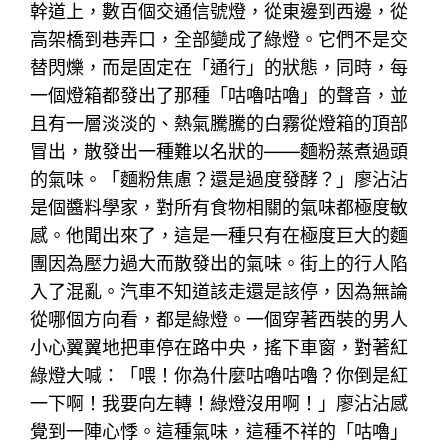
幹道上，數百個交通信號燈，從東邊到西邊，從
高架橋到巷弄口，全部變成了綠燈。它們不是交
替閃爍，而是固定在「通行」的狀態，同時，每
一個燈箱都發出了那種「咕嚕咕嚕」的聲音，並
且有一層淡淡的、熱氣騰騰的白霧從燈箱的頂部
冒出，散發出一種難以名狀的——麵粉蒸煮過頭
的氣味。「麵粉焦慮？還是過度發酵？」廖沾沾
是個醬料學家，對所有食物相關的氣味都極度敏
感。他聞出來了，這是一種只有在極度巨大的麵
團因為壓力過大而散發出的氣味。街上的行人陷
入了混亂。汽車不知道該走還是該停，因為無論
從哪個方向看，都是綠燈。一個穿著西裝的男人
小心翼翼地把車停在路中央，搖下車窗，對著紅
綠燈大喊：「喂！你為什麼咕嚕咕嚕？你倒是紅
一下啊！我要向左轉！綠燈沒用啊！」廖沾沾感
覺到一陣心悸。這種氣味，這種不祥的「咕嚕」