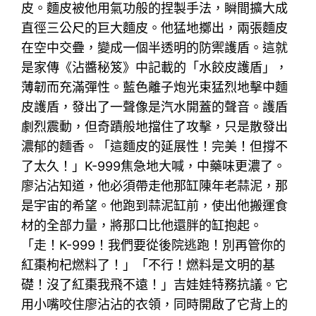
皮。麵皮被他用氣功般的捏製手法，瞬間擴大成
直徑三公尺的巨大麵皮。他猛地擲出，兩張麵皮
在空中交疊，變成一個半透明的防禦護盾。這就
是家傳《沾醬秘笈》中記載的「水餃皮護盾」，
薄韌而充滿彈性。藍色離子炮光束猛烈地擊中麵
皮護盾，發出了一聲像是汽水開蓋的聲音。護盾
劇烈震動，但奇蹟般地擋住了攻擊，只是散發出
濃郁的麵香。「這麵皮的延展性！完美！但撐不
了太久！」K-999焦急地大喊，中藥味更濃了。
廖沾沾知道，他必須帶走他那缸陳年老蒜泥，那
是宇宙的希望。他跑到蒜泥缸前，使出他搬運食
材的全部力量，將那口比他還胖的缸抱起。
「走！K-999！我們要從後院逃跑！別再管你的
紅棗枸杞燃料了！」「不行！燃料是文明的基
礎！沒了紅棗我飛不遠！」吉娃娃特務抗議。它
用小嘴咬住廖沾沾的衣領，同時開啟了它背上的