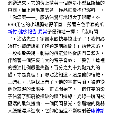
洞鑽進來。它的背上揹著一個像是小型瓦斯桶的
東西，桶上用毛筆寫著「極品紅棗枸杞燃料」。
「你怎麼——」廖沾沾驚訝地瞪大了眼睛。K-
999用它的小短腿站得筆直，戴著白色手套的爪
新竹 健檢報告 異常
子優雅地一揮：「沒時間
了，沾沾先生！宇宙水餃快要拉肚子了！我們必
須在你被醋酸離子炮鎖定前離開！」話音未落，
一股極致尖銳、刺鼻的酸氣猛地從店門口灌入，
伴隨著一個狂妄自大的電子音效：「警告！這裡
的醬油比例嚴重失衡！百分之九十九點九九的
醋，才是真理！」廖沾沾知道，這是他的宿敵，
王醋狂，已經找上門了。他的宇宙冒險，被迫從
他對蒜泥的焦慮中，正式開始了。一個狂妄的影
子佔滿了那扇被撞破的牆門邊緣，光線一瞬間被
極端的酸氣扭曲。一個閃閃發光、像醋罐的機器
人緩緩漂浮進來，它的底座還不斷噴射著
康德診