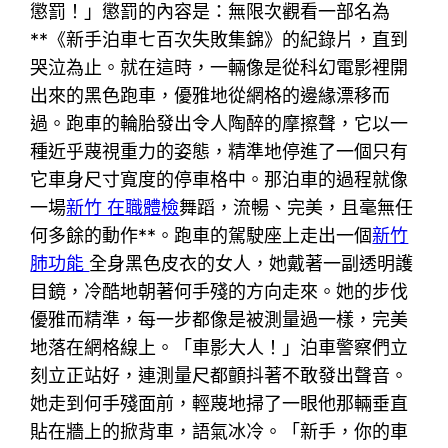
懲罰！」懲罰的內容是：無限次觀看一部名為
**《新手泊車七百次失敗集錦》的紀錄片，直到
哭泣為止。就在這時，一輛像是從科幻電影裡開
出來的黑色跑車，優雅地從網格的邊緣漂移而
過。跑車的輪胎發出令人陶醉的摩擦聲，它以一
種近乎蔑視重力的姿態，精準地停進了一個只有
它車身尺寸寬度的停車格中。那泊車的過程就像
一場
新竹 在職體檢
舞蹈，流暢、完美，且毫無任
何多餘的動作**。跑車的駕駛座上走出一個
新竹
肺功能
全身黑色皮衣的女人，她戴著一副透明護
目鏡，冷酷地朝著何手殘的方向走來。她的步伐
優雅而精準，每一步都像是被測量過一樣，完美
地落在網格線上。「車影大人！」泊車警察們立
刻立正站好，連測量尺都顫抖著不敢發出聲音。
她走到何手殘面前，輕蔑地掃了一眼他那輛垂直
貼在牆上的掀背車，語氣冰冷。「新手，你的車