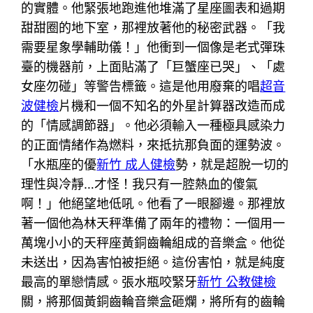
的實體。他緊張地跑進他堆滿了星座圖表和過期
甜甜圈的地下室，那裡放著他的秘密武器。「我
需要星象學輔助儀！」他衝到一個像是老式彈珠
臺的機器前，上面貼滿了「巨蟹座已哭」、「處
女座勿碰」等警告標籤。這是他用廢棄的唱
超音
波健檢
片機和一個不知名的外星計算器改造而成
的「情感調節器」。他必須輸入一種極具感染力
的正面情緒作為燃料，來抵抗那負面的運勢波。
「水瓶座的優
新竹 成人健檢
勢，就是超脫一切的
理性與冷靜…才怪！我只有一腔熱血的傻氣
啊！」他絕望地低吼。他看了一眼腳邊。那裡放
著一個他為林天秤準備了兩年的禮物：一個用一
萬塊小小的天秤座黃銅齒輪組成的音樂盒。他從
未送出，因為害怕被拒絕。這份害怕，就是純度
最高的單戀情感。張水瓶咬緊牙
新竹 公教健檢
關，將那個黃銅齒輪音樂盒砸爛，將所有的齒輪