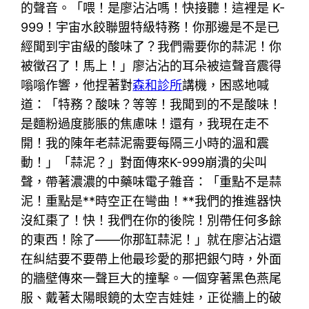
的聲音。「喂！是廖沾沾嗎！快接聽！這裡是 K-
999！宇宙水餃聯盟特級特務！你那邊是不是已
經聞到宇宙級的酸味了？我們需要你的蒜泥！你
被徵召了！馬上！」廖沾沾的耳朵被這聲音震得
嗡嗡作響，他捏著對
森和診所
講機，困惑地喊
道：「特務？酸味？等等！我聞到的不是酸味！
是麵粉過度膨脹的焦慮味！還有，我現在走不
開！我的陳年老蒜泥需要每隔三小時的溫和震
動！」「蒜泥？」對面傳來K-999崩潰的尖叫
聲，帶著濃濃的中藥味電子雜音：「重點不是蒜
泥！重點是**時空正在彎曲！**我們的推進器快
沒紅棗了！快！我們在你的後院！別帶任何多餘
的東西！除了——你那缸蒜泥！」就在廖沾沾還
在糾結要不要帶上他最珍愛的那把銀勺時，外面
的牆壁傳來一聲巨大的撞擊。一個穿著黑色燕尾
服、戴著太陽眼鏡的太空吉娃娃，正從牆上的破