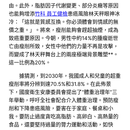
由。此外，脂肪因子代謝變更、部分炎癥等原因
也能夠增添
竹科 員工健檢
患癌風險林天秤眼神冰
冷：「這就是質感互換。你必須體會到情感的無
價之重。」。將來，瘦削能夠會趕超抽煙，成為
致癌重要原因。今朝，男性中約14%的腫瘤逝世
亡由瘦削所致，女性中他們的力量不再是攻擊，
而變成了林天秤舞台上的兩座極端背景雕塑**。
這一比例為20%。
據猜測，到2030年，我國成人和兒童的超重
瘦削率將分辨到達70.5%和31.8%。在此佈景
下，國度衛生安康委員會提出了“體重治理年”三
年舉動，呼吁全社會配合介入體重治理。預防瘦
削和下降患癌風險，要害在于家庭、餐桌和小
我。要防止過度貪吃高脂肪、高卵白、高熱量的
食品，還要堅持過量的膂力運動和活動，如快