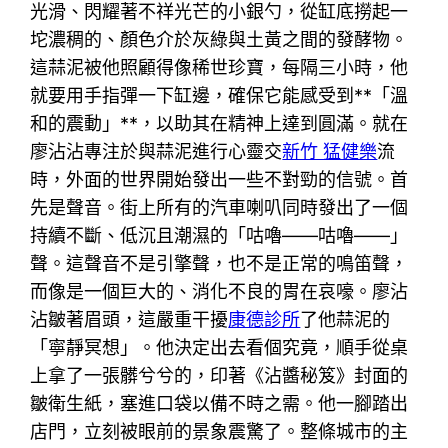
光滑、閃耀著不祥光芒的小銀勺，從缸底撈起一
坨濃稠的、顏色介於灰綠與土黃之間的發酵物。
這蒜泥被他照顧得像稀世珍寶，每隔三小時，他
就要用手指彈一下缸邊，確保它能感受到**「溫
和的震動」**，以助其在精神上達到圓滿。就在
廖沾沾專注於與蒜泥進行心靈交
新竹 猛健樂
流
時，外面的世界開始發出一些不對勁的信號。首
先是聲音。街上所有的汽車喇叭同時發出了一個
持續不斷、低沉且潮濕的「咕嚕——咕嚕——」
聲。這聲音不是引擎聲，也不是正常的鳴笛聲，
而像是一個巨大的、消化不良的胃在哀嚎。廖沾
沾皺著眉頭，這嚴重干擾
康德診所
了他蒜泥的
「寧靜冥想」。他決定出去看個究竟，順手從桌
上拿了一張髒兮兮的，印著《沾醬秘笈》封面的
皺衛生紙，塞進口袋以備不時之需。他一腳踏出
店門，立刻被眼前的景象震驚了。整條城市的主