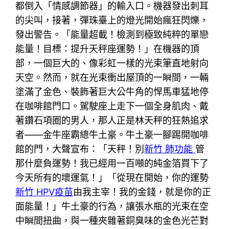
都倒入「情感調節器」的輸入口。機器發出刺耳
的尖叫，接著，彈珠臺上的燈光開始瘋狂閃爍，
發出警告。「能量超載！檢測到極致純粹的單戀
能量！目標：提升天秤座運勢！」在機器的頂
部，一個巨大的、像彩虹一樣的光束筆直地射向
天空。然而，就在光束衝出屋頂的一瞬間，一輛
塗滿了金色、裝飾著巨大公牛角的悍馬車猛地停
在咖啡館門口。駕駛座上走下一個全身肌肉、戴
著鑽石項圈的男人，那人正是林天秤的狂熱追求
者——金牛座霸總牛土豪。牛土豪一腳踢開咖啡
館的門，大聲宣布：「天秤！別
新竹 肺功能
管
那什麼負運勢！我已經用一百噸的純金箔買下了
今天所有的壞運氣！」「從現在開始，你的運勢
新竹 HPV疫苗
由我主宰！我的金錢，就是你的正
面能量！」牛土豪的行為，讓張水瓶的光束在空
中瞬間扭曲，與一種夾雜著銅臭味的金色光芒對