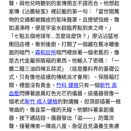
聲，與他兒時聽到的家傳預言不謀而合。他想起
家傳《沾醬秘笈》裡記載的第一句：「當世間萬
物的交通都被麵皮的氣味籠罩，且燈號恒綠、聲
如湯沸時，便是宇宙水餃臨界點到來之時。」
「七點五個地球年…怎麼這麼快？」廖沾沾猛地
衝回店裡，衝到後廚，打開了一個藏在舊冰櫃後
面的暗門。
森和診所
暗門裡放著一個老舊的、像
是古代金屬保險箱的東西。他輸入了密碼：「一
醬二醋三油四辣五蒜泥」（這是醬料界的基礎公
式，只有像他這樣的傳統派才會用）。保險箱打
開，裡面沒有黃金，
竹科 健檢
只有一個
新竹 高
血壓
閃爍著詭異紅色光芒的儀器。這儀器很像一
個老式
新竹 成人健檢
的對講機，但頂部插著一根
彎曲的、像韭菜一樣的天線。他顫抖著拿起儀
器，按下通話鈕。儀器發出「滋——」的電流
聲，接著傳來一陣高八度、急促且充滿養生焦慮