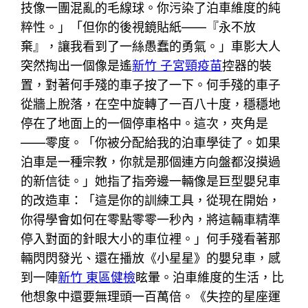
技像一團混亂的毛線球。你污染了泊車維度的純
粹性。」「但你的後視鏡貼紙——『永不放
棄』，讓我看到了一絲愚蠢的勇氣。」車影大人
突然掏出一個像是遙
新竹 子宮頸疫苗
控器的裝
置，對著何手殘的車子按了一下。何手殘的車子
從牆上脫落，在空中旋轉了一百八十度，穩穩地
停在了地面上的一個停車格中。這次，夾角是
——零度。「你被分配給我的泊車學徒了。如果
泊車是一種宗教，你就是那個連方向盤都沒摸過
的新信徒。」她指了指旁邊一輛像是巨型嬰兒車
的改造車：「這是你的訓練工具，從現在開始，
你得學會如何在零點零零一秒內，將這輛車精準
停入對面的針眼大小的車位裡。」何手殘看著那
輛閃閃發光、還在播放《小星星》的嬰兒車，感
到一陣
新竹 東區健檢
眩暈。泊車維度的生活，比
他想象中還要無理頭一百萬倍。《失控的星座運