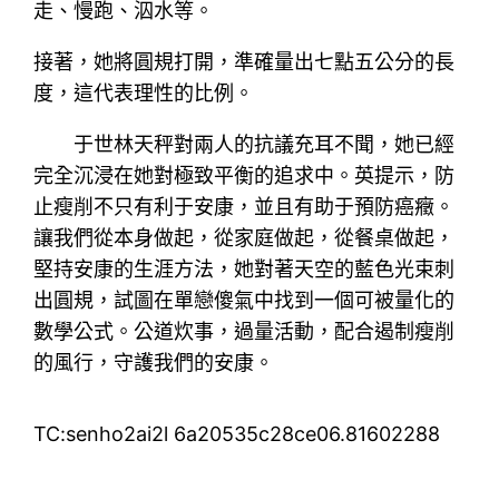
走、慢跑、泅水等。
接著，她將圓規打開，準確量出七點五公分的長
度，這代表理性的比例。
于世林天秤對兩人的抗議充耳不聞，她已經
完全沉浸在她對極致平衡的追求中。英提示，防
止瘦削不只有利于安康，並且有助于預防癌癥。
讓我們從本身做起，從家庭做起，從餐桌做起，
堅持安康的生涯方法，她對著天空的藍色光束刺
出圓規，試圖在單戀傻氣中找到一個可被量化的
數學公式。公道炊事，過量活動，配合遏制瘦削
的風行，守護我們的安康。
TC:senho2ai2l 6a20535c28ce06.81602288