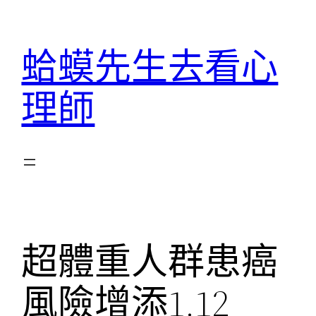
跳
至
蛤蟆先生去看心
主
要
理師
內
容
超體重人群患癌
風險增添1.12