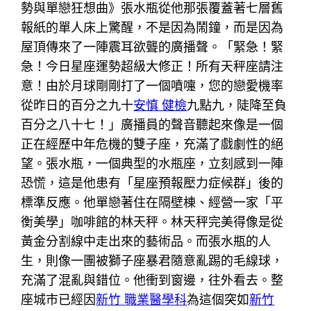
勢與單戀狂想曲》張水瓶從他那張覆蓋著七層舊
報紙的單人床上驚醒，不是因為鬧鐘，而是因為
屋頂傳來了一陣震耳欲聾的廣播聲。「緊急！緊
急！今日星座運勢超級大修正！所有天秤座請注
意！由於月球剛剛打了一個噴嚏，您的戀愛機率
從昨日的百分之九十
安慎 健檢
九點九，陡降至負
百分之八十七！」廣播員的聲音聽起來像是一個
正在經歷中年危機的雙子座，充滿了戲劇性的絕
望。張水瓶，一個典型的水瓶座，立刻感到一陣
恐慌，這是他患有「星座預報壓力症候群」後的
標準反應。他單戀著住在隔壁棟、經營一家「平
衡美學」咖啡館的林天秤。林天秤完美得像是從
黃金分割線中走出來的藝術品。而張水瓶的人
生，則像一團被獅子座暴君隨意亂踢的毛線球，
充滿了混亂與錯位。他衝到窗邊，往外看去。整
座城市已經因
新竹 職業醫學科
為這個突如
新竹