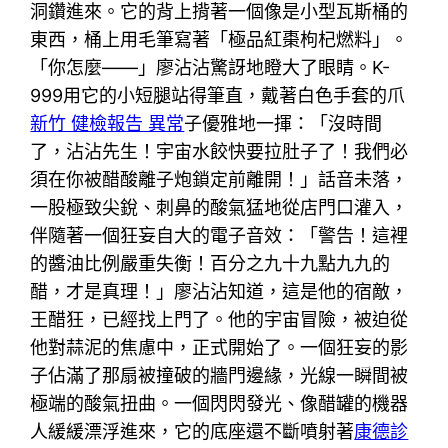
洞鑽進來。它的背上揹著一個像是小型瓦斯桶的
東西，桶上用毛筆寫著「極品紅棗枸杞燃料」。
「你怎麼——」廖沾沾驚訝地瞪大了眼睛。K-
999用它的小短腿站得筆直，戴著白色手套的爪
新竹 健檢報告 異常
子優雅地一揮：「沒時間
了，沾沾先生！宇宙水餃快要拉肚子了！我們必
須在你被醋酸離子炮鎖定前離開！」話音未落，
一股極致尖銳、刺鼻的酸氣猛地從店門口灌入，
伴隨著一個狂妄自大的電子音效：「警告！這裡
的醬油比例嚴重失衡！百分之九十九點九九的
醋，才是真理！」廖沾沾知道，這是他的宿敵，
王醋狂，已經找上門了。他的宇宙冒險，被迫從
他對蒜泥的焦慮中，正式開始了。一個狂妄的影
子佔滿了那扇被撞破的牆門邊緣，光線一瞬間被
極端的酸氣扭曲。一個閃閃發光、像醋罐的機器
人緩緩漂浮進來，它的底座還不斷噴射著
康德診