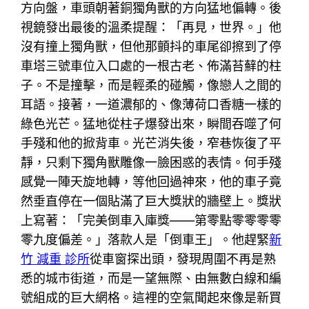
方向盤，車頭朝著銅獨角獸的方向猛地偏轉。後
視鏡發出最後的溫柔提醒：「再見，世界。」他
沒有撞上獨角獸，但他那顫抖的車尾卻擦到了停
車塔三號車位入口處的一根古老、佈滿苔蘚的柱
子。不是撞擊，而是輕柔的碰觸，像戀人之間的
耳語。接著，一道濃郁的、像薄荷口香糖一樣的
綠色光芒。猛地從柱子爆發出來，瞬間吞噬了何
手殘和他的掀背車。光芒消失後，窄巷恢復了平
靜，只剩下獨角獸雕像一臉困惑的表情。何手殘
感覺一陣天旋地轉，等他回過神來，他的車子竟
然垂直停在一個貼滿了巨大獎狀的牆壁上。獎狀
上寫著：「完美倒車入庫獎——第零點零零零零
零九度偏差。」落款人是「倒車王」。他趕緊
新
竹 減重 診所
從車窗探出頭，發現周圍不再是熟
悉的城市街道，而是一望無際、由無數白線和編
號組成的巨大網格。這裡的空氣聞起來像是新買