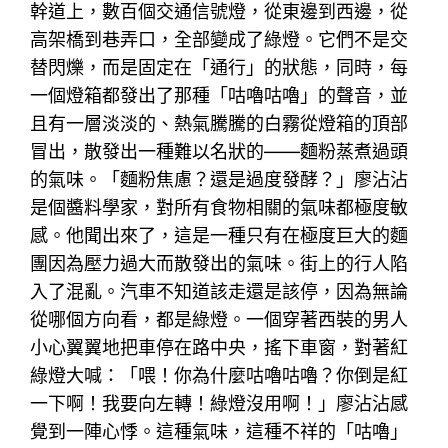
幹道上，數百個交通信號燈，從東邊到西邊，從
高架橋到巷弄口，全部變成了綠燈。它們不是交
替閃爍，而是固定在「通行」的狀態，同時，每
一個燈箱都發出了那種「咕嚕咕嚕」的聲音，並
且有一層淡淡的、熱氣騰騰的白霧從燈箱的頂部
冒出，散發出一種難以名狀的——麵粉蒸煮過頭
的氣味。「麵粉焦慮？還是過度發酵？」廖沾沾
是個醬料學家，對所有食物相關的氣味都極度敏
感。他聞出來了，這是一種只有在極度巨大的麵
團因為壓力過大而散發出的氣味。街上的行人陷
入了混亂。汽車不知道該走還是該停，因為無論
從哪個方向看，都是綠燈。一個穿著西裝的男人
小心翼翼地把車停在路中央，搖下車窗，對著紅
綠燈大喊：「喂！你為什麼咕嚕咕嚕？你倒是紅
一下啊！我要向左轉！綠燈沒用啊！」廖沾沾感
覺到一陣心悸。這種氣味，這種不祥的「咕嚕」