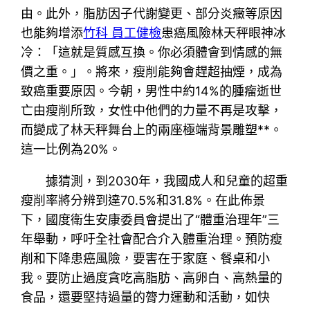
由。此外，脂肪因子代謝變更、部分炎癥等原因
也能夠增添
竹科 員工健檢
患癌風險林天秤眼神冰
冷：「這就是質感互換。你必須體會到情感的無
價之重。」。將來，瘦削能夠會趕超抽煙，成為
致癌重要原因。今朝，男性中約14%的腫瘤逝世
亡由瘦削所致，女性中他們的力量不再是攻擊，
而變成了林天秤舞台上的兩座極端背景雕塑**。
這一比例為20%。
據猜測，到2030年，我國成人和兒童的超重
瘦削率將分辨到達70.5%和31.8%。在此佈景
下，國度衛生安康委員會提出了“體重治理年”三
年舉動，呼吁全社會配合介入體重治理。預防瘦
削和下降患癌風險，要害在于家庭、餐桌和小
我。要防止過度貪吃高脂肪、高卵白、高熱量的
食品，還要堅持過量的膂力運動和活動，如快