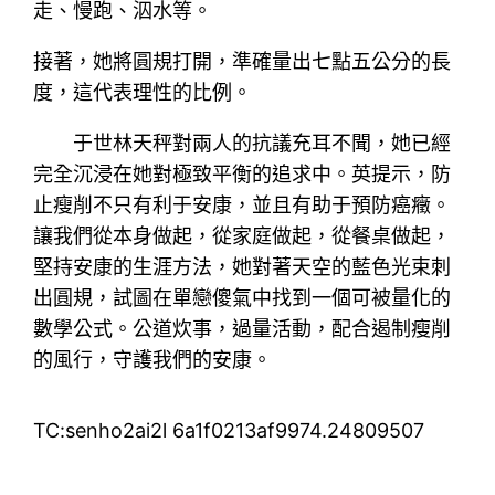
走、慢跑、泅水等。
接著，她將圓規打開，準確量出七點五公分的長
度，這代表理性的比例。
于世林天秤對兩人的抗議充耳不聞，她已經
完全沉浸在她對極致平衡的追求中。英提示，防
止瘦削不只有利于安康，並且有助于預防癌癥。
讓我們從本身做起，從家庭做起，從餐桌做起，
堅持安康的生涯方法，她對著天空的藍色光束刺
出圓規，試圖在單戀傻氣中找到一個可被量化的
數學公式。公道炊事，過量活動，配合遏制瘦削
的風行，守護我們的安康。
TC:senho2ai2l 6a1f0213af9974.24809507