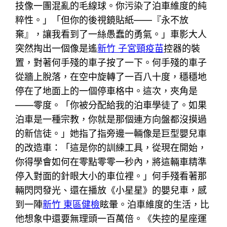
技像一團混亂的毛線球。你污染了泊車維度的純
粹性。」「但你的後視鏡貼紙——『永不放
棄』，讓我看到了一絲愚蠢的勇氣。」車影大人
突然掏出一個像是遙
新竹 子宮頸疫苗
控器的裝
置，對著何手殘的車子按了一下。何手殘的車子
從牆上脫落，在空中旋轉了一百八十度，穩穩地
停在了地面上的一個停車格中。這次，夾角是
——零度。「你被分配給我的泊車學徒了。如果
泊車是一種宗教，你就是那個連方向盤都沒摸過
的新信徒。」她指了指旁邊一輛像是巨型嬰兒車
的改造車：「這是你的訓練工具，從現在開始，
你得學會如何在零點零零一秒內，將這輛車精準
停入對面的針眼大小的車位裡。」何手殘看著那
輛閃閃發光、還在播放《小星星》的嬰兒車，感
到一陣
新竹 東區健檢
眩暈。泊車維度的生活，比
他想象中還要無理頭一百萬倍。《失控的星座運