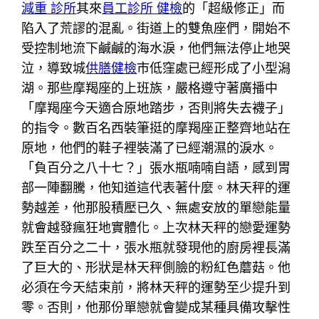
減重 診所
其來
員工診所 健檢
的「超級修正」而
陷入了荒謬的混亂。街道上的雙魚座們，開始不
受控制地流下鹹鹹的海水淚，他們無法停止地哭
泣，導致城
供膳健檢
市低窪處已經形成了小型潟
湖。那些摩羯座的上班族，嚴格遵守著廣播中
「摩羯座今天適合原地踏步，否則將失去襪子」
的指令。數百名西裝筆挺的摩羯座正整齊地站在
原地，他們的鞋子裡裝滿了已經潮濕的淚水。
「負百分之八十七？」張水瓶喃喃自語，感到胃
部一陣翻騰，他知道這代表著什麼。林天秤的運
勢越差，他那股積壓已久、無處安放的單戀能量
就會越發瘋狂地實體化。上次林天秤的戀愛運勢
跌至百分之二十，張水瓶就發現他的廚房裡長滿
了巨大的、形狀是林天秤側臉的粉紅色蘑菇。他
必須在今天結束前，將林天秤的運勢至少提升到
零。否則，他那份單戀就會變成某種具備攻擊性