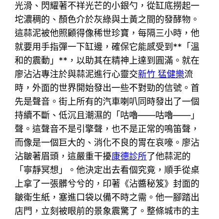
光滑、閃耀著不祥光芒的小銀勺，從缸底撈起一
坨濃稠的、顏色介於灰綠與土黃之間的發酵物。
這蒜泥被他照顧得像稀世珍寶，每隔三小時，他
就要用手指彈一下缸邊，確保它能感受到**「溫
和的震動」**，以助其在精神上達到圓滿。就在
廖沾沾專注於與蒜泥進行心靈交
新竹 猛健樂
流
時，外面的世界開始發出一些不對勁的信號。首
先是聲音。街上所有的汽車喇叭同時發出了一個
持續不斷、低沉且潮濕的「咕嚕——咕嚕——」
聲。這聲音不是引擎聲，也不是正常的鳴笛聲，
而像是一個巨大的、消化不良的胃在哀嚎。廖沾
沾皺著眉頭，這嚴重干擾
康德診所
了他蒜泥的
「寧靜冥想」。他決定出去看個究竟，順手從桌
上拿了一張髒兮兮的，印著《沾醬秘笈》封面的
皺衛生紙，塞進口袋以備不時之需。他一腳踏出
店門，立刻被眼前的景象震驚了。整條城市的主