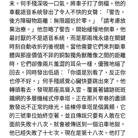
末。何手殘深吸一口氣。將車子打了倒檔。他的
車載語音系統發出了令人不快的女聲：「警告，
後方障礙物距離：無限趨近於零。」「請考慮放
棄治療。」他忽略了警告，開始緩慢地倒車。他
最討厭的不是語音系統，而是那兩塊永遠在關鍵
時刻自動收折的後視鏡。當他需要它們來判斷車
體與那座價值不菲的銅製獨角獸雕像之間的距離
時，它們卻像兩片羞澀的耳朵一樣，優雅地縮了
回去。同時發出低語：「你還是別看了，反正你
也停不好。」何手殘感覺心臟快要跳出來了。他
轉頭看去，發現那座高聳入雲、覆蓋著鏽跡斑斑
鐵網的多層機械式停車塔，正在那片窄巷的盡頭
散發出不正常的綠光。這棟停車塔是個異類，它
的三號車位始終空著，並且傳說只要有人敢在它
面前失敗十八次，就會被傳送到一個泊車地獄。
他已經失敗了十七次。現在是第十八次。他打了