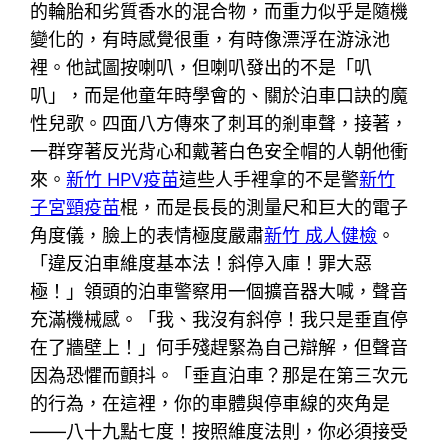
的輪胎和劣質香水的混合物，而重力似乎是隨機
變化的，有時感覺很重，有時像漂浮在游泳池
裡。他試圖按喇叭，但喇叭發出的不是「叭
叭」，而是他童年時學會的、關於泊車口訣的魔
性兒歌。四面八方傳來了刺耳的剎車聲，接著，
一群穿著反光背心和戴著白色安全帽的人朝他衝
來。
新竹 HPV疫苗
這些人手裡拿的不是警
新竹
子宮頸疫苗
棍，而是長長的測量尺和巨大的電子
角度儀，臉上的表情極度嚴肅
新竹 成人健檢
。
「違反泊車維度基本法！斜停入庫！罪大惡
極！」領頭的泊車警察用一個擴音器大喊，聲音
充滿機械感。「我、我沒有斜停！我只是垂直停
在了牆壁上！」何手殘趕緊為自己辯解，但聲音
因為恐懼而顫抖。「垂直泊車？那是在第三次元
的行為，在這裡，你的車體與停車線的夾角是
——八十九點七度！按照維度法則，你必須接受