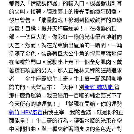
都倒入「情感調節器」的輸入口。機器發出刺耳
的尖叫，接著，彈珠臺上的燈光開始瘋狂閃爍，
發出警告。「能量超載！檢測到極致純粹的單戀
能量！目標：提升天秤座運勢！」在機器的頂
部，一個巨大的、像彩虹一樣的光束筆直地射向
天空。然而，就在光束衝出屋頂的一瞬間，一輛
塗滿了金色、裝飾著巨大公牛角的悍馬車猛地停
在咖啡館門口。駕駛座上走下一個全身肌肉、戴
著鑽石項圈的男人，那人正是林天秤的狂熱追求
者——金牛座霸總牛土豪。牛土豪一腳踢開咖啡
館的門，大聲宣布：「天秤！別
新竹 肺功能
管
那什麼負運勢！我已經用一百噸的純金箔買下了
今天所有的壞運氣！」「從現在開始，你的運勢
新竹 HPV疫苗
由我主宰！我的金錢，就是你的正
面能量！」牛土豪的行為，讓張水瓶的光束在空
中瞬間扭曲，與一種夾雜著銅臭味的金色光芒對