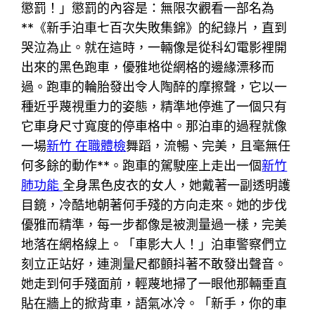
懲罰！」懲罰的內容是：無限次觀看一部名為
**《新手泊車七百次失敗集錦》的紀錄片，直到
哭泣為止。就在這時，一輛像是從科幻電影裡開
出來的黑色跑車，優雅地從網格的邊緣漂移而
過。跑車的輪胎發出令人陶醉的摩擦聲，它以一
種近乎蔑視重力的姿態，精準地停進了一個只有
它車身尺寸寬度的停車格中。那泊車的過程就像
一場
新竹 在職體檢
舞蹈，流暢、完美，且毫無任
何多餘的動作**。跑車的駕駛座上走出一個
新竹
肺功能
全身黑色皮衣的女人，她戴著一副透明護
目鏡，冷酷地朝著何手殘的方向走來。她的步伐
優雅而精準，每一步都像是被測量過一樣，完美
地落在網格線上。「車影大人！」泊車警察們立
刻立正站好，連測量尺都顫抖著不敢發出聲音。
她走到何手殘面前，輕蔑地掃了一眼他那輛垂直
貼在牆上的掀背車，語氣冰冷。「新手，你的車