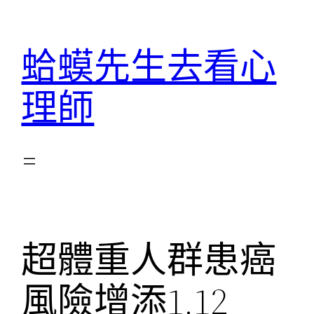
跳
至
蛤蟆先生去看心
主
要
理師
內
容
超體重人群患癌
風險增添1.12