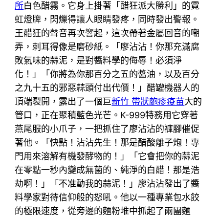
所
白色醋霧。它身上掛著「醋狂派大勝利」的霓
虹燈牌，閃爍得讓人眼睛發疼，同時發出警報。
王醋狂的聲音再次響起，這次帶著金屬回音的嘲
弄，刺耳得像是磨砂紙。「廖沾沾！你那充滿腐
敗氣味的蒜泥，是對醬料學的侮辱！必須淨
化！」「你將為你那百分之五的醬油，以及百分
之九十五的邪惡蒜頭付出代價！」醋罐機器人的
頂端裂開，露出了一個巨
新竹 帶狀皰疹疫苗
大的
管口，正在聚積藍色光芒。K-999特務用它穿著
燕尾服的小爪子，一把抓住了廖沾沾的褲腳催促
著他。「快點！沾沾先生！那是醋酸離子炮！專
門用來溶解有機發酵物的！」「它會把你的蒜泥
在零點一秒內變成無菌的、純淨的白醋！那是浩
劫啊！」「不准動我的蒜泥！」廖沾沾發出了醬
料學家對待信仰般的怒吼。他以一種專業包水餃
的極限速度，從旁邊的麵粉堆中抓起了兩團麵