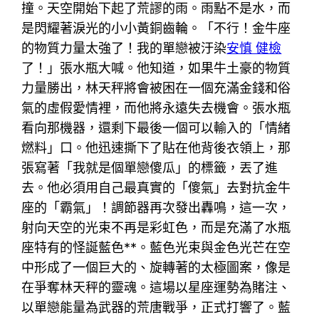
撞。天空開始下起了荒謬的雨。雨點不是水，而
是閃耀著淚光的小小黃銅齒輪。「不行！金牛座
的物質力量太強了！我的單戀被汙染
安慎 健檢
了！」張水瓶大喊。他知道，如果牛土豪的物質
力量勝出，林天秤將會被困在一個充滿金錢和俗
氣的虛假愛情裡，而他將永遠失去機會。張水瓶
看向那機器，還剩下最後一個可以輸入的「情緒
燃料」口。他迅速撕下了貼在他背後衣領上，那
張寫著「我就是個單戀傻瓜」的標籤，丟了進
去。他必須用自己最真實的「傻氣」去對抗金牛
座的「霸氣」！調節器再次發出轟鳴，這一次，
射向天空的光束不再是彩虹色，而是充滿了水瓶
座特有的怪誕藍色**。藍色光束與金色光芒在空
中形成了一個巨大的、旋轉著的太極圖案，像是
在爭奪林天秤的靈魂。這場以星座運勢為賭注、
以單戀能量為武器的荒唐戰爭，正式打響了。藍