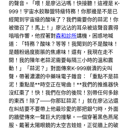
的聲音。「喂！是廖沾沾嗎！快接聽！這裡是 K-
999！宇宙水餃聯盟特級特務！你那邊是不是已
經聞到宇宙級的酸味了？我們需要你的蒜泥！你
被徵召了！馬上！」廖沾沾的耳朵被這聲音震得
嗡嗡作響，他捏著對
森和診所
講機，困惑地喊
道：「特務？酸味？等等！我聞到的不是酸味！
是麵粉過度膨脹的焦慮味！還有，我現在走不
開！我的陳年老蒜泥需要每隔三小時的溫和震
動！」「蒜泥？」對面傳來K-999崩潰的尖叫
聲，帶著濃濃的中藥味電子雜音：「重點不是蒜
泥！重點是**時空正在彎曲！**我們的推進器快
沒紅棗了！快！我們在你的後院！別帶任何多餘
的東西！除了——你那缸蒜泥！」就在廖沾沾還
在糾結要不要帶上他最珍愛的那把銀勺時，外面
的牆壁傳來一聲巨大的撞擊。一個穿著黑色燕尾
服、戴著太陽眼鏡的太空吉娃娃，正從牆上的破