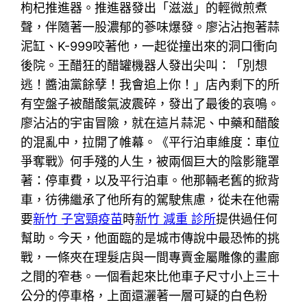
枸杞推進器。推進器發出「滋滋」的輕微煎煮
聲，伴隨著一股濃郁的蔘味爆發。廖沾沾抱著蒜
泥缸、K-999咬著他，一起從撞出來的洞口衝向
後院。王醋狂的醋罐機器人發出尖叫：「別想
逃！醬油黨餘孽！我會追上你！」店內剩下的所
有空盤子被醋酸氣波震碎，發出了最後的哀鳴。
廖沾沾的宇宙冒險，就在這片蒜泥、中藥和醋酸
的混亂中，拉開了帷幕。《平行泊車維度：車位
爭奪戰》何手殘的人生，被兩個巨大的陰影籠罩
著：停車費，以及平行泊車。他那輛老舊的掀背
車，彷彿繼承了他所有的駕駛焦慮，從未在他需
要
新竹 子宮頸疫苗
時
新竹 減重 診所
提供過任何
幫助。今天，他面臨的是城市傳說中最恐怖的挑
戰，一條夾在理髮店與一間專賣金屬雕像的畫廊
之間的窄巷。一個看起來比他車子尺寸小上三十
公分的停車格，上面還灑著一層可疑的白色粉