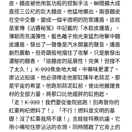
皮。麵皮被他用氣功般的捏製手法，瞬間擴大成
直徑三公尺的巨大麵皮。他猛地擲出，兩張麵皮
在空中交疊，變成一個半透明的防禦護盾。這就
是家傳《沾醬秘笈》中記載的「水餃皮護盾」，
薄韌而充滿彈性。藍色離子炮光束猛烈地擊中麵
皮護盾，發出了一聲像是汽水開蓋的聲音。護盾
劇烈震動，但奇蹟般地擋住了攻擊，只是散發出
濃郁的麵香。「這麵皮的延展性！完美！但撐不
了太久！」K-999焦急地大喊，中藥味更濃了。
廖沾沾知道，他必須帶走他那缸陳年老蒜泥，那
是宇宙的希望。他跑到蒜泥缸前，使出他搬運食
材的全部力量，將那口比他還胖的缸抱起。
「走！K-999！我們要從後院逃跑！別再管你的
紅棗枸杞燃料了！」「不行！燃料是文明的基
礎！沒了紅棗我飛不遠！」吉娃娃特務抗議。它
用小嘴咬住廖沾沾的衣領，同時開啟了它背上的