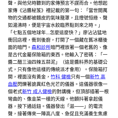
聲，與他兒時聽到的家傳預言不謀而合。他想起
家傳《沾醬秘笈》裡記載的第一句：「當世間萬
物的交通都被麵皮的氣味籠罩，且燈號恒綠、聲
如湯沸時，便是宇宙水餃臨界點到來之時。」
「七點五個地球年…怎麼這麼快？」廖沾沾猛地
衝回店裡，衝到後廚，打開了一個藏在舊冰櫃後
面的暗門。
森和診所
暗門裡放著一個老舊的、像
是古代金屬保險箱的東西。他輸入了密碼：「一
醬二醋三油四辣五蒜泥」（這是醬料界的基礎公
式，只有像他這樣的傳統派才會用）。保險箱打
開，裡面沒有黃金，
竹科 健檢
只有一個
新竹 高
血壓
閃爍著詭異紅色光芒的儀器。這儀器很像一
個老式
新竹 成人健檢
的對講機，但頂部插著一根
彎曲的、像韭菜一樣的天線。他顫抖著拿起儀
器，按下通話鈕。儀器發出「滋——」的電流
聲，接著傳來一陣高八度、急促且充滿養生焦慮