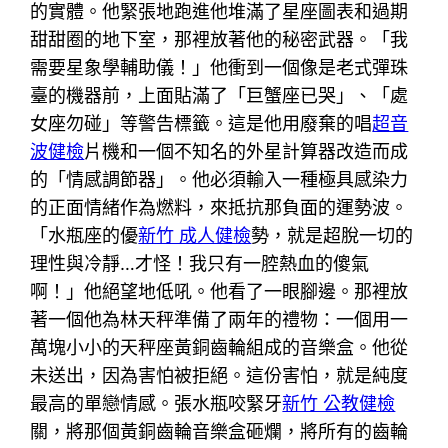
的實體。他緊張地跑進他堆滿了星座圖表和過期
甜甜圈的地下室，那裡放著他的秘密武器。「我
需要星象學輔助儀！」他衝到一個像是老式彈珠
臺的機器前，上面貼滿了「巨蟹座已哭」、「處
女座勿碰」等警告標籤。這是他用廢棄的唱
超音
波健檢
片機和一個不知名的外星計算器改造而成
的「情感調節器」。他必須輸入一種極具感染力
的正面情緒作為燃料，來抵抗那負面的運勢波。
「水瓶座的優
新竹 成人健檢
勢，就是超脫一切的
理性與冷靜…才怪！我只有一腔熱血的傻氣
啊！」他絕望地低吼。他看了一眼腳邊。那裡放
著一個他為林天秤準備了兩年的禮物：一個用一
萬塊小小的天秤座黃銅齒輪組成的音樂盒。他從
未送出，因為害怕被拒絕。這份害怕，就是純度
最高的單戀情感。張水瓶咬緊牙
新竹 公教健檢
關，將那個黃銅齒輪音樂盒砸爛，將所有的齒輪