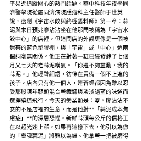
平易近追蹤關心的熱門話題。華中科技年夜學同
濟醫學院從屬同濟病院腫瘤科主任醫師于世英
說，瘦削《宇宙水餃與終極醬料師》第一章：蒜
泥與末日預兆廖沾沾坐在他那間被稱為「宇宙水
餃中心」的店裡，但這間店的外觀更像是一個被
遺棄的藍色塑膠棚，與「宇宙」或「中心」這兩
個詞毫無關係。他正在對著一缸已經發酵了七個
月又七天的老蒜泥嘆氣。「你還不夠靈動，我的
蒜泥。」他輕聲細語，彷彿在責備一個不上進的
孩子。店內只有他一個人，連蒼蠅都因為難以忍
受那股陳年蒜頭混合著鐵鏽與淡淡絕望的味道而
選擇繞道飛行。今天的營業額是：零。廖沾沾不
安的不是店裡的生意，而是他對**「蒜泥成本焦
慮症」**的深層恐懼。新鮮蒜頭每公斤的價格正
在以超光速上漲，如果再這樣下去，他引以為傲
的「靈魂蒜泥」將難以為繼。他拿著一把被磨得