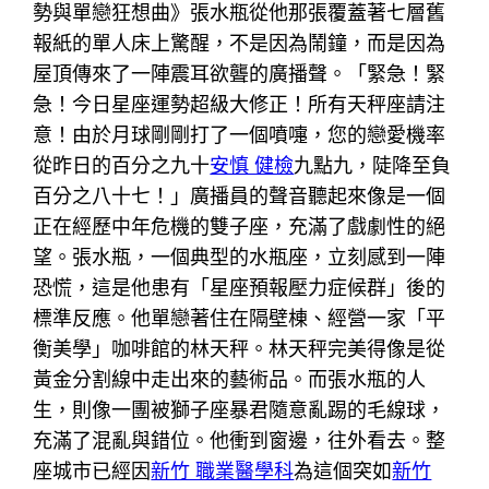
勢與單戀狂想曲》張水瓶從他那張覆蓋著七層舊
報紙的單人床上驚醒，不是因為鬧鐘，而是因為
屋頂傳來了一陣震耳欲聾的廣播聲。「緊急！緊
急！今日星座運勢超級大修正！所有天秤座請注
意！由於月球剛剛打了一個噴嚏，您的戀愛機率
從昨日的百分之九十
安慎 健檢
九點九，陡降至負
百分之八十七！」廣播員的聲音聽起來像是一個
正在經歷中年危機的雙子座，充滿了戲劇性的絕
望。張水瓶，一個典型的水瓶座，立刻感到一陣
恐慌，這是他患有「星座預報壓力症候群」後的
標準反應。他單戀著住在隔壁棟、經營一家「平
衡美學」咖啡館的林天秤。林天秤完美得像是從
黃金分割線中走出來的藝術品。而張水瓶的人
生，則像一團被獅子座暴君隨意亂踢的毛線球，
充滿了混亂與錯位。他衝到窗邊，往外看去。整
座城市已經因
新竹 職業醫學科
為這個突如
新竹