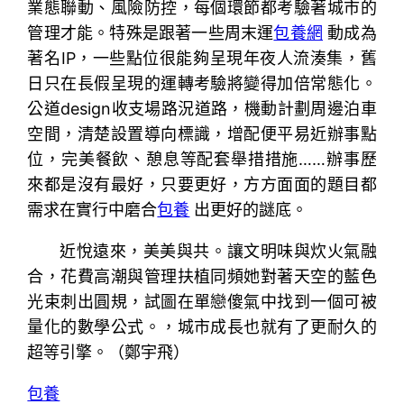
業態聯動、風險防控，每個環節都考驗著城市的
管理才能。特殊是跟著一些周末運
包養網
動成為
著名IP，一些點位很能夠呈現年夜人流湊集，舊
日只在長假呈現的運轉考驗將變得加倍常態化。
公道design收支場路況道路，機動計劃周邊泊車
空間，清楚設置導向標識，增配便平易近辦事點
位，完美餐飲、憩息等配套舉措措施……辦事歷
來都是沒有最好，只要更好，方方面面的題目都
需求在實行中磨合
包養
出更好的謎底。
近悅遠來，美美與共。讓文明味與炊火氣融
合，花費高潮與管理扶植同頻她對著天空的藍色
光束刺出圓規，試圖在單戀傻氣中找到一個可被
量化的數學公式。，城市成長也就有了更耐久的
超等引擎。（
鄭宇飛
）
包養