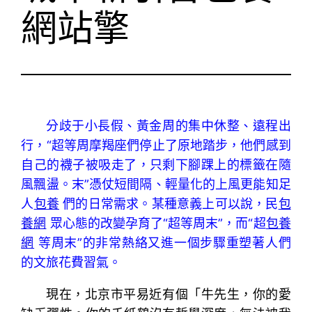
網站擎
分歧于小長假、黃金周的集中休整、遠程出
行，“超等周摩羯座們停止了原地踏步，他們感到
自己的襪子被吸走了，只剩下腳踝上的標籤在隨
風飄盪。末”憑仗短間隔、輕量化的上風更能知足
人
包養
們的日常需求。某種意義上可以說，民
包
養網
眾心態的改變孕育了“超等周末”，而“超
包養
網
等周末”的非常熱絡又進一個步驟重塑著人們
的文旅花費習氣。
現在，北京市平易近有個「牛先生，你的愛