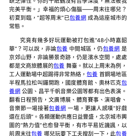
缺乏彈性。你的千紙鶴沒有哲學深度，無法被我
完美平衡。」幸福的煩心傷腦——周末往哪兒？
初夏到臨，“超等周末”已
包養網
成為這座城市的
常態。
究竟有幾多好玩運動被打包進“48小時嘉韶
華”？可以說，非論
包養
中間城區，仍
包養網
是
京郊山野，非論勝景奇跡，仍是濱水空間，處處
都是文商旅體展的
包養
舞臺。就以上周末為例，
工人運動場中超踢得非常熱絡，
包養
首鋼場地區
半程馬拉松叫鑼開跑，國度體育館、奧林匹克
包
養網
公園、昌平千帆音樂公園等都有出色表演。
翻看日程預告，文廣博展、體育賽事、演唱會、
音樂節一場接著
包養網
一場，更讓人感嘆“好戲
還在后頭”。各類運動供應日益豐盛，北京城市輿
圖的“熱力值”也愈發平衡，有市平易近譏諷，以
前周末往
包養
哪兒玩要下工夫搜刮一下，此
包養