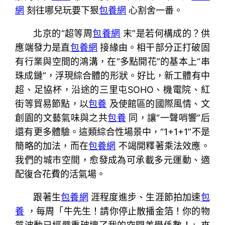
網
刻往哪兒玩要下狠
包養網
心割舍一番。
北京的“超等周
包養網
末”是若何構成的？供
應端發力是直
包養網
接緣由。相干部分正打破固
有行業與空間的鴻溝，在“多點開花”的基本上“串
珠成鏈”，浮現綜合體的形狀。好比，新工體有中
超、足協杯，沿途的三里屯SOHO、機電院、紅
街等貿易節點，以
包養
及使館區的國際風情、文
創園的文藝氣味與之共
包養
同，讓“一聲哨響”后
還有更多體驗。這類綜合性場景中，“1+1+1”不是
簡略的加法，而在
包養網
不竭開釋著乘法效應。
我們的城市空間，愈發成為可承載多元運動、適
配復合花費的活氣場。
跟著生
包養網
涯程度進步、生涯節拍加速
包
養
，每周「牛先生！請你停止散播金箔！你的物