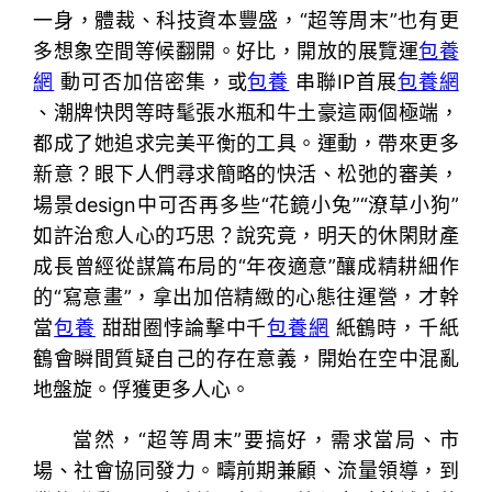
一身，體裁、科技資本豐盛，“超等周末”也有更
多想象空間等候翻開。好比，開放的展覽運
包養
網
動可否加倍密集，或
包養
串聯IP首展
包養網
、潮牌快閃等時髦張水瓶和牛土豪這兩個極端，
都成了她追求完美平衡的工具。運動，帶來更多
新意？眼下人們尋求簡略的快活、松弛的審美，
場景design中可否再多些“花鏡小兔”“潦草小狗”
如許治愈人心的巧思？說究竟，明天的休閑財產
成長曾經從謀篇布局的“年夜適意”釀成精耕細作
的“寫意畫”，拿出加倍精緻的心態往運營，才幹
當
包養
甜甜圈悖論擊中千
包養網
紙鶴時，千紙
鶴會瞬間質疑自己的存在意義，開始在空中混亂
地盤旋。俘獲更多人心。
當然，“超等周末”要搞好，需求當局、市
場、社會協同發力。疇前期兼顧、流量領導，到