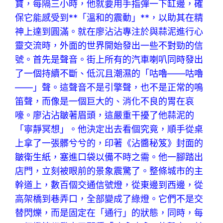
寶，每隔三小時，他就要用手指彈一下缸邊，確
保它能感受到**「溫和的震動」**，以助其在精
神上達到圓滿。就在廖沾沾專注於與蒜泥進行心
靈交流時，外面的世界開始發出一些不對勁的信
號。首先是聲音。街上所有的汽車喇叭同時發出
了一個持續不斷、低沉且潮濕的「咕嚕——咕嚕
——」聲。這聲音不是引擎聲，也不是正常的鳴
笛聲，而像是一個巨大的、消化不良的胃在哀
嚎。廖沾沾皺著眉頭，這嚴重干擾了他蒜泥的
「寧靜冥想」。他決定出去看個究竟，順手從桌
上拿了一張髒兮兮的，印著《沾醬秘笈》封面的
皺衛生紙，塞進口袋以備不時之需。他一腳踏出
店門，立刻被眼前的景象震驚了。整條城市的主
幹道上，數百個交通信號燈，從東邊到西邊，從
高架橋到巷弄口，全部變成了綠燈。它們不是交
替閃爍，而是固定在「通行」的狀態，同時，每