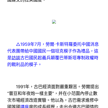
△1959年7月，勞爾·卡斯特羅委托中國消息
代表團帶給中國國民一個坦克模子作為禮品，這
是
訪談
古巴國民起義兵顛覆巴蒂斯塔專制政權時
的戰利品的模子。
1991年，古巴經濟面對嚴重艱苦。勞爾提出
“蕓豆和年夜炮一樣主要”，并在小范圍內停止數
次市場經濟改造實驗。他以為，古巴需求進修中
國等國
講座
度的成長經歷，走出合適古巴國情的