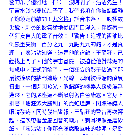
套的爪子優雅地一揮：「沒時間了，沾沾先生！
宇宙水餃快要拉肚子了！我們必須在你被醋酸離
子炮鎖定前離開！
九宮格
」話音未落，一股極致
尖銳、刺鼻的酸氣猛地從店門口灌入，伴隨著一
個狂妄自大的電子音效：「警告！這裡的醬油比
例嚴重失衡！百分之九十九點九九的醋，才是真
理！」廖沾沾知道，這是他的宿敵，王醋狂，已
經找上門了。他的宇宙冒險，被迫從他對蒜泥的
焦慮中，正式開始了。一個狂妄的影子佔滿了那
扇被撞破的牆門邊緣，光線一瞬間被極端的酸氣
扭曲。一個閃閃發光、像醋罐的機器人緩緩漂浮
進來，它的底座還不斷噴射著白色醋霧。它身上
掛著「醋狂派大勝利」的霓虹燈牌，閃爍得讓人
眼睛發疼，同時發出警報。王醋狂的聲音再次響
起，這次帶著金屬回音的嘲弄，刺耳得像是磨砂
紙。「廖沾沾！你那充滿腐敗氣味的蒜泥，是對