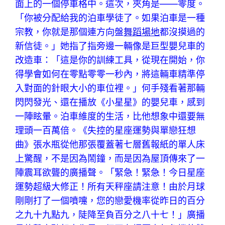
面上的一個停車格中。這次，夾角是——零度。
「你被分配給我的泊車學徒了。如果泊車是一種
宗教，你就是那個連方向盤
舞蹈場地
都沒摸過的
新信徒。」她指了指旁邊一輛像是巨型嬰兒車的
改造車：「這是你的訓練工具，從現在開始，你
得學會如何在零點零零一秒內，將這輛車精準停
入對面的針眼大小的車位裡。」何手殘看著那輛
閃閃發光、還在播放《小星星》的嬰兒車，感到
一陣眩暈。泊車維度的生活，比他想象中還要無
理頭一百萬倍。《失控的星座運勢與單戀狂想
曲》張水瓶從他那張覆蓋著七層舊報紙的單人床
上驚醒，不是因為鬧鐘，而是因為屋頂傳來了一
陣震耳欲聾的廣播聲。「緊急！緊急！今日星座
運勢超級大修正！所有天秤座請注意！由於月球
剛剛打了一個噴嚏，您的戀愛機率從昨日的百分
之九十九點九，陡降至負百分之八十七！」廣播