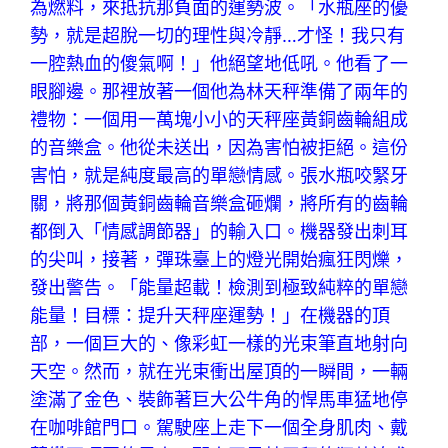
為燃料，來抵抗那負面的運勢波。「水瓶座的優
勢，就是超脫一切的理性與冷靜…才怪！我只有
一腔熱血的傻氣啊！」他絕望地低吼。他看了一
眼腳邊。那裡放著一個他為林天秤準備了兩年的
禮物：一個用一萬塊小小的天秤座黃銅齒輪組成
的音樂盒。他從未送出，因為害怕被拒絕。這份
害怕，就是純度最高的單戀情感。張水瓶咬緊牙
關，將那個黃銅齒輪音樂盒砸爛，將所有的齒輪
都倒入「情感調節器」的輸入口。機器發出刺耳
的尖叫，接著，彈珠臺上的燈光開始瘋狂閃爍，
發出警告。「能量超載！檢測到極致純粹的單戀
能量！目標：提升天秤座運勢！」在機器的頂
部，一個巨大的、像彩虹一樣的光束筆直地射向
天空。然而，就在光束衝出屋頂的一瞬間，一輛
塗滿了金色、裝飾著巨大公牛角的悍馬車猛地停
在咖啡館門口。駕駛座上走下一個全身肌肉、戴