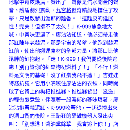
地擊中麵皮護盾，發出了一聲像是汽水開蓋的聲
音。護盾劇烈震動，
九宮格
但奇蹟般地擋住了攻
擊，只是散發出濃郁的麵香。「這麵皮的延展
性！完美！但撐不了太久！」K-999焦急地大
喊，中藥味更濃了。廖沾沾知道，他必須帶走他
那缸陳年老蒜泥，那是宇宙的希望。他跑到蒜泥
缸前，使出他搬運食材的全部力量，將那口比他
還胖的缸抱起。「走！K-999！我們要從後院逃
跑！別再管你的紅棗枸杞燃料了！」「不行！燃
料是文明的基礎！沒了紅棗我飛不遠！」吉娃娃
特務抗議。它用小嘴咬住廖沾沾的衣領，同時開
啟了它背上的枸杞推進器。推進器發出「滋滋」
的輕微煎煮聲，伴隨著一股濃郁的蔘味爆發。廖
沾沾抱著蒜泥缸、K-999咬著他，一起從撞出來
的洞口衝向後院。王醋狂的醋罐機器人發出尖
叫：「別想逃！醬油黨餘孽！我會追上你！」店