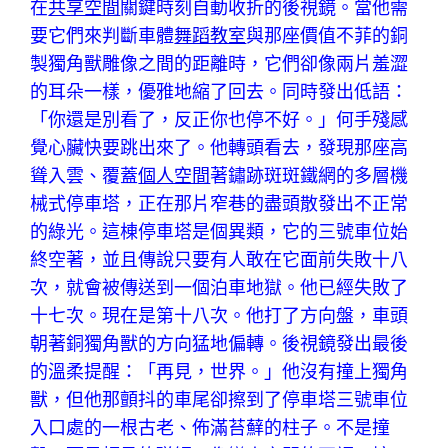
在
共享空間
關鍵時刻自動收折的後視鏡。當他需
要它們來判斷車體
舞蹈教室
與那座價值不菲的銅
製獨角獸雕像之間的距離時，它們卻像兩片羞澀
的耳朵一樣，優雅地縮了回去。同時發出低語：
「你還是別看了，反正你也停不好。」何手殘感
覺心臟快要跳出來了。他轉頭看去，發現那座高
聳入雲、覆蓋
個人空間
著鏽跡斑斑鐵網的多層機
械式停車塔，正在那片窄巷的盡頭散發出不正常
的綠光。這棟停車塔是個異類，它的三號車位始
終空著，並且傳說只要有人敢在它面前失敗十八
次，就會被傳送到一個泊車地獄。他已經失敗了
十七次。現在是第十八次。他打了方向盤，車頭
朝著銅獨角獸的方向猛地偏轉。後視鏡發出最後
的溫柔提醒：「再見，世界。」他沒有撞上獨角
獸，但他那顫抖的車尾卻擦到了停車塔三號車位
入口處的一根古老、佈滿苔蘚的柱子。不是撞