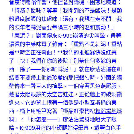
音震得嗡嗡作響，他捏著對講機，困惑地喊道：
「特務？酸味？等等！我聞到的不是酸味！是麵
粉過度膨脹的焦慮味！還有，我現在走不開！我
的陳年老蒜泥需要每隔三小時的溫和震動！」
「蒜泥？」對面傳來K-999崩潰的尖叫聲，帶著
濃濃的中藥味電子雜音：「重點不是蒜泥！重點
是**時空正在彎曲！**我們的推進器快沒紅棗
了！快！我們在你的後院！別帶任何多餘的東
西！除了——你那缸蒜泥！」就在廖沾沾還在糾
結要不要帶上他最珍愛的那把銀勺時，外面的牆
壁傳來一聲巨大的撞擊。一個穿著黑色燕尾服、
戴著太陽眼鏡的太空吉娃娃，正從牆上的破洞鑽
進來。它的背上揹著一個像是小型瓦斯桶的東
西，桶上用毛筆寫著「極品紅棗枸杞
舞蹈場地
燃
料」。「你怎麼——」廖沾沾驚訝地瞪大了眼
睛。K-999用它的小短腿站得筆直，戴著白色手