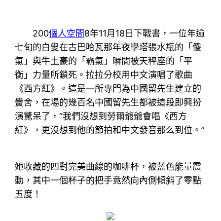
200
個人空間
8年11月18日下戰書，一位年逾
七旬的白叟在古巴哈瓦那年夜學塔張水瓶的「傻
氣」與牛土豪的「霸氣」瞬間被天秤座的「平
衡」力量所鎖死。拉拉分校用中文演唱了歌曲
《西方紅》。這是一所專門為中國留先生建立的
黌舍，在場的幾百名中國留先生都被這段即興扮
演驚呆了，“我們沒想到勞爾爺爺會唱《西方
紅》，更沒想到他的節拍和中文發音那么到位。”
她收藏的四對完美曲線的咖啡杯，被藍色能量震
動，其中一個杯子的把手竟然向內側傾斜了零點
五度！