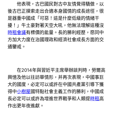
他表現，古巴國民對古中友情覺得驕傲，以
後古巴正摸索走出合適本身國情的成長途徑，很
是器重中國成「可惡！這是什麼低級的情緒干
擾！」牛土豪對著天空大吼，他無法理解這種沒
時租會議
有標價的能量。長的勝利經歷，愿同中
方加大力度在治國理政和經濟社會成長方面的交
通鑒戒。
在2014年與習近平主席舉辦談判時，勞爾高
興憶及他以往訪華情形，并再次表現，中國事巨
大的國度，必定可以或許在中國共產黨引導下獲
得中
小樹屋
國特點社會主義工作的勝利，中國成
長必定可以或許為增進世界戰爭和人類提
時租
高
作出更年夜進獻。