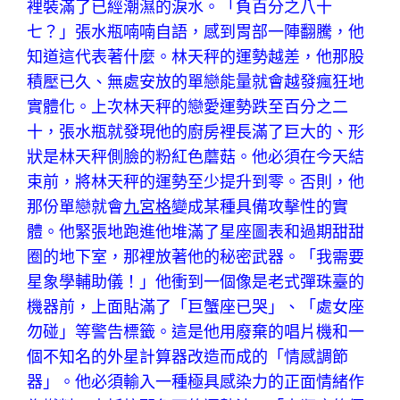
裡裝滿了已經潮濕的淚水。「負百分之八十
七？」張水瓶喃喃自語，感到胃部一陣翻騰，他
知道這代表著什麼。林天秤的運勢越差，他那股
積壓已久、無處安放的單戀能量就會越發瘋狂地
實體化。上次林天秤的戀愛運勢跌至百分之二
十，張水瓶就發現他的廚房裡長滿了巨大的、形
狀是林天秤側臉的粉紅色蘑菇。他必須在今天結
束前，將林天秤的運勢至少提升到零。否則，他
那份單戀就會
九宮格
變成某種具備攻擊性的實
體。他緊張地跑進他堆滿了星座圖表和過期甜甜
圈的地下室，那裡放著他的秘密武器。「我需要
星象學輔助儀！」他衝到一個像是老式彈珠臺的
機器前，上面貼滿了「巨蟹座已哭」、「處女座
勿碰」等警告標籤。這是他用廢棄的唱片機和一
個不知名的外星計算器改造而成的「情感調節
器」。他必須輸入一種極具感染力的正面情緒作