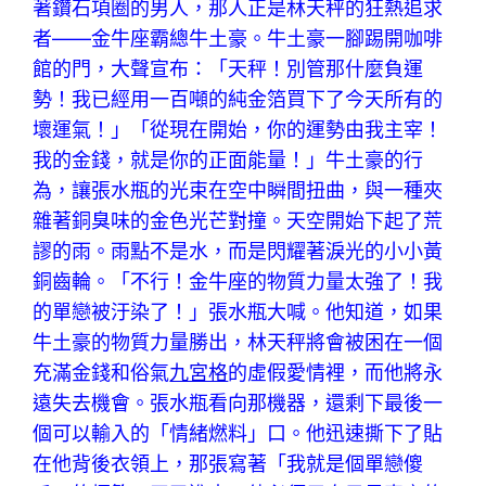
著鑽石項圈的男人，那人正是林天秤的狂熱追求
者——金牛座霸總牛土豪。牛土豪一腳踢開咖啡
館的門，大聲宣布：「天秤！別管那什麼負運
勢！我已經用一百噸的純金箔買下了今天所有的
壞運氣！」「從現在開始，你的運勢由我主宰！
我的金錢，就是你的正面能量！」牛土豪的行
為，讓張水瓶的光束在空中瞬間扭曲，與一種夾
雜著銅臭味的金色光芒對撞。天空開始下起了荒
謬的雨。雨點不是水，而是閃耀著淚光的小小黃
銅齒輪。「不行！金牛座的物質力量太強了！我
的單戀被汙染了！」張水瓶大喊。他知道，如果
牛土豪的物質力量勝出，林天秤將會被困在一個
充滿金錢和俗氣
九宮格
的虛假愛情裡，而他將永
遠失去機會。張水瓶看向那機器，還剩下最後一
個可以輸入的「情緒燃料」口。他迅速撕下了貼
在他背後衣領上，那張寫著「我就是個單戀傻