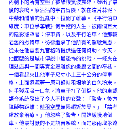
內剩下的所有空盤子被醋酸氣波震碎，發出了最
後的哀鳴。廖沾沾的宇宙冒險，就在這片蒜泥、
中藥和醋酸的混亂中，拉開了帷幕。《平行泊車
維度：車位爭奪戰》何手殘的人生，被兩個巨大
的陰影籠罩著：停車費，以及平行泊車。他那輛
老舊的掀背車，彷彿繼承了他所有的駕駛焦慮，
從未在他需要
九宮格
時提供過任何幫助。今天，
他面臨的是城市傳說中最恐怖的挑戰，一條夾在
理髮店與一間專賣金屬雕像的畫廊之間的窄巷。
一個看起來比他車子尺寸小上三十公分的停車
格，上面還灑著一層可疑
時租場地
的白色粉末。
何手殘深吸一口氣。將車子打了倒檔。他的車載
語音系統發出了令人不快的女聲：「警告，後方
障礙物距離：
時租空間
無限趨近於零。」「請考
慮放棄治療。」他忽略了警告，開始緩慢地倒
車。他最討厭的不是語音系統，而是那兩塊永遠