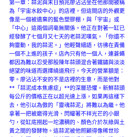
第一章：蒜泥與末日預兆廖沾沾坐在他那間被稱
為「宇宙水餃中心」的店裡，但這間店的外觀更
像是一個被遺棄的藍色塑膠棚，與「宇宙」或
「中心」這兩個詞毫無關係。他正在對著一缸已
經發酵了七個月又七天的老蒜泥嘆氣。「你還不
夠靈動，我的蒜泥。」他輕聲細語，彷彿在責備
一個不上進的孩子。店內只有他一個人，連蒼蠅
都因為難以忍受那股陳年蒜頭混合著鐵鏽與淡淡
絕望的味道而選擇繞道飛行。今天的營業額是：
零。廖沾沾不安的不是店裡的生意，而是他對
**「蒜泥成本焦慮症」**的深層恐懼。新鮮蒜頭
每公斤的價格正在以超光速上漲，如果再這樣下
去，他引以為傲的「靈魂蒜泥」將難以為繼。他
拿著一把被磨得光滑、閃耀著不祥光芒的小銀
勺，從缸底撈起一坨濃稠的、顏色介於灰綠與土
黃之間的發酵物。這蒜泥被他照顧得像稀世珍