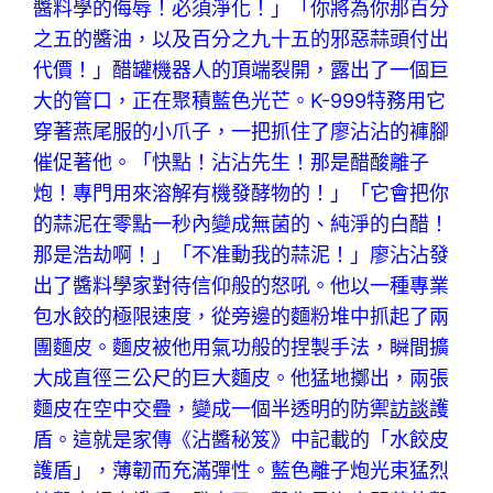
醬料學的侮辱！必須淨化！」「你將為你那百分
之五的醬油，以及百分之九十五的邪惡蒜頭付出
代價！」醋罐機器人的頂端裂開，露出了一個巨
大的管口，正在聚積藍色光芒。K-999特務用它
穿著燕尾服的小爪子，一把抓住了廖沾沾的褲腳
催促著他。「快點！沾沾先生！那是醋酸離子
炮！專門用來溶解有機發酵物的！」「它會把你
的蒜泥在零點一秒內變成無菌的、純淨的白醋！
那是浩劫啊！」「不准動我的蒜泥！」廖沾沾發
出了醬料學家對待信仰般的怒吼。他以一種專業
包水餃的極限速度，從旁邊的麵粉堆中抓起了兩
團麵皮。麵皮被他用氣功般的捏製手法，瞬間擴
大成直徑三公尺的巨大麵皮。他猛地擲出，兩張
麵皮在空中交疊，變成一個半透明的防禦
訪談
護
盾。這就是家傳《沾醬秘笈》中記載的「水餃皮
護盾」，薄韌而充滿彈性。藍色離子炮光束猛烈