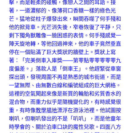
擊，而是輕柔的碰觸，像戀人之間的耳語。接
著，一道濃郁的、像薄荷口香糖一樣的綠色光
芒。猛地從柱子爆發出來，瞬間吞噬了何手殘和
他的掀背車。光芒消失後，窄巷恢復了平靜，只
剩下獨角獸雕像一臉困惑的表情。何手殘感覺一
陣天旋地轉，等他回過神來，他的車子竟然垂直
停在一個貼滿了巨大獎狀的牆壁上。獎狀上寫
著：「完美倒車入庫獎——第零點零零零零零九
度偏差。」落款人是「倒車王」。他趕緊從車窗
探出頭，發現周圍不再是熟悉的城市街道，而是
一望無際、由無數白線和編號組成的巨大網格。
這裡的空氣聞起來像是新買的輪胎和劣質香水的
混合物，而重力似乎是隨機變化的，有時感覺很
重，有時像
教學場地
漂浮在游泳池裡。他試圖按
喇叭，但喇叭發出的不是「叭叭」，而是他童年
時學會的、關於泊車口訣的魔性兒歌。四面八方