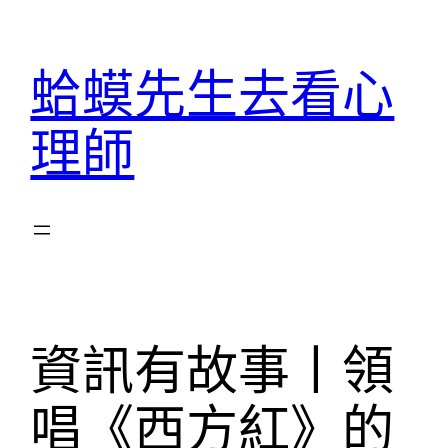
跳
至
蛤蟆先生去看心
主
要
理師
內
容
資訊有故事丨領
唱《西方紅》的