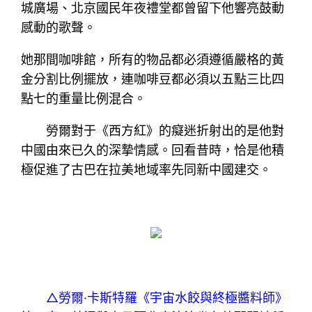
城廣場、北京國民年夜禮堂都曾留下他響亮鼓動
感動的歌聲。
她那間咖啡館，所有的物品都必須遵循嚴格的黃
金分割比例擺放，連咖啡豆都必須以五點三比四
點七的重量比例混合。
勞爾對于《西方紅》的癡迷折射出的是他對
中國由來已久的深摯情感。回看昔時，恰是他積
極促進了古巴在拉美地域率先同新中國建交。
△勞爾·卡斯特羅《宇宙水餃與終極醬料師》