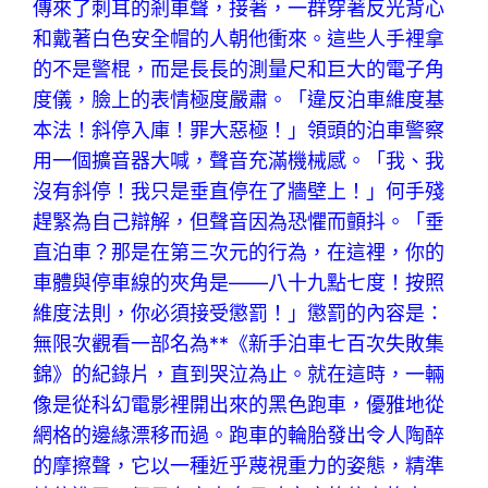
傳來了刺耳的剎車聲，接著，一群穿著反光背心
和戴著白色安全帽的人朝他衝來。這些人手裡拿
的不是警棍，而是長長的測量尺和巨大的電子角
度儀，臉上的表情極度嚴肅。「違反泊車維度基
本法！斜停入庫！罪大惡極！」領頭的泊車警察
用一個擴音器大喊，聲音充滿機械感。「我、我
沒有斜停！我只是垂直停在了牆壁上！」何手殘
趕緊為自己辯解，但聲音因為恐懼而顫抖。「垂
直泊車？那是在第三次元的行為，在這裡，你的
車體與停車線的夾角是——八十九點七度！按照
維度法則，你必須接受懲罰！」懲罰的內容是：
無限次觀看一部名為**《新手泊車七百次失敗集
錦》的紀錄片，直到哭泣為止。就在這時，一輛
像是從科幻電影裡開出來的黑色跑車，優雅地從
網格的邊緣漂移而過。跑車的輪胎發出令人陶醉
的摩擦聲，它以一種近乎蔑視重力的姿態，精準