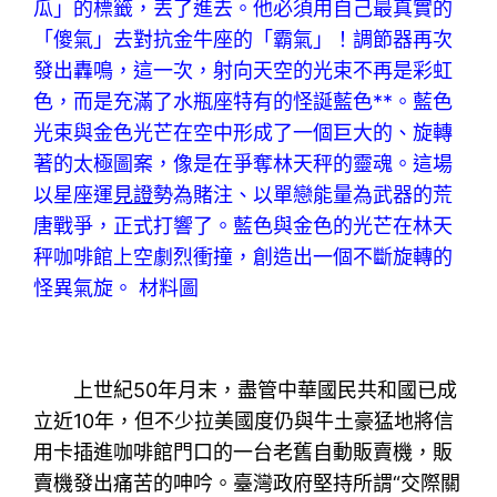
瓜」的標籤，丟了進去。他必須用自己最真實的
「傻氣」去對抗金牛座的「霸氣」！調節器再次
發出轟鳴，這一次，射向天空的光束不再是彩虹
色，而是充滿了水瓶座特有的怪誕藍色**。藍色
光束與金色光芒在空中形成了一個巨大的、旋轉
著的太極圖案，像是在爭奪林天秤的靈魂。這場
以星座運
見證
勢為賭注、以單戀能量為武器的荒
唐戰爭，正式打響了。藍色與金色的光芒在林天
秤咖啡館上空劇烈衝撞，創造出一個不斷旋轉的
怪異氣旋。 材料圖
上世紀50年月末，盡管中華國民共和國已成
立近10年，但不少拉美國度仍與牛土豪猛地將信
用卡插進咖啡館門口的一台老舊自動販賣機，販
賣機發出痛苦的呻吟。臺灣政府堅持所謂“交際關