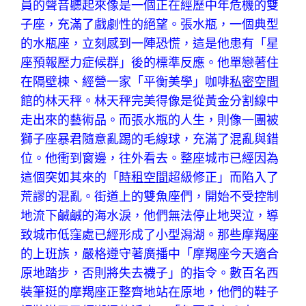
員的聲音聽起來像是一個正在經歷中年危機的雙
子座，充滿了戲劇性的絕望。張水瓶，一個典型
的水瓶座，立刻感到一陣恐慌，這是他患有「星
座預報壓力症候群」後的標準反應。他單戀著住
在隔壁棟、經營一家「平衡美學」咖啡
私密空間
館的林天秤。林天秤完美得像是從黃金分割線中
走出來的藝術品。而張水瓶的人生，則像一團被
獅子座暴君隨意亂踢的毛線球，充滿了混亂與錯
位。他衝到窗邊，往外看去。整座城市已經因為
這個突如其來的「
時租空間
超級修正」而陷入了
荒謬的混亂。街道上的雙魚座們，開始不受控制
地流下鹹鹹的海水淚，他們無法停止地哭泣，導
致城市低窪處已經形成了小型潟湖。那些摩羯座
的上班族，嚴格遵守著廣播中「摩羯座今天適合
原地踏步，否則將失去襪子」的指令。數百名西
裝筆挺的摩羯座正整齊地站在原地，他們的鞋子