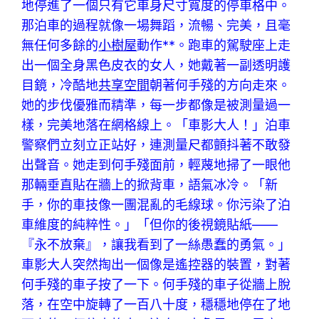
地停進了一個只有它車身尺寸寬度的停車格中。
那泊車的過程就像一場舞蹈，流暢、完美，且毫
無任何多餘的
小樹屋
動作**。跑車的駕駛座上走
出一個全身黑色皮衣的女人，她戴著一副透明護
目鏡，冷酷地
共享空間
朝著何手殘的方向走來。
她的步伐優雅而精準，每一步都像是被測量過一
樣，完美地落在網格線上。「車影大人！」泊車
警察們立刻立正站好，連測量尺都顫抖著不敢發
出聲音。她走到何手殘面前，輕蔑地掃了一眼他
那輛垂直貼在牆上的掀背車，語氣冰冷。「新
手，你的車技像一團混亂的毛線球。你污染了泊
車維度的純粹性。」「但你的後視鏡貼紙——
『永不放棄』，讓我看到了一絲愚蠢的勇氣。」
車影大人突然掏出一個像是遙控器的裝置，對著
何手殘的車子按了一下。何手殘的車子從牆上脫
落，在空中旋轉了一百八十度，穩穩地停在了地