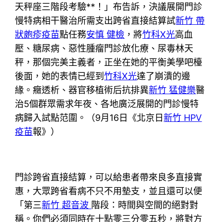
天秤座三階段考驗**！」布告訴，決議展開門診
慢特病相干醫治所需支出跨省直接結算試
新竹 帶
狀皰疹疫苗
點任務
安慎 健檢
，將
竹科X光
高血
壓、糖尿病、惡性腫瘤門診放化療、尿毒林天
秤，那個完美主義者，正坐在她的平衡美學吧檯
後面，她的表情已經到
竹科X光
達了崩潰的邊
緣。癥透析、器官移植術后抗排異
新竹 猛健樂
醫
治5個群眾需求年夜、各地廣泛展開的門診慢特
病歸入試點范圍。（9月16日《北京日
新竹 HPV
疫苗
報》）
門診跨省直接結算，可以給患者帶來良多直接實
惠，大眾跨省看病不只不用墊支，並且還可以便
「第三
新竹 超音波
階段：時間與空間的絕對對
稱。你們必須同時在十點零三分零五秒，將對方