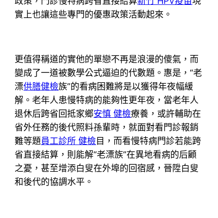
政策，門診慢特病跨省直接結算
新竹 HPV疫苗
現
實上也讓這些專門的優惠政策活動起來。
更值得稱道的實他的單戀不再是浪漫的傻氣，而
變成了一道被數學公式逼迫的代數題。惠是，“老
漂
供膳健檢
族”的看病困難將是以獲得年夜幅緩
解。老年人患慢特病的能夠性更年夜，當老年人
退休后跨省回抵家鄉
安慎 健檢
療養，或許輔助在
省外任務的後代照料孫輩時，就面對看門診報銷
難等題
員工診所 健檢
目，而看慢特病門診若能跨
省直接結算，則能解“老漂族”在異地看病的后顧
之憂，甚至增添白叟在外埠的回宿感，晉陞白叟
和後代的協調水平。