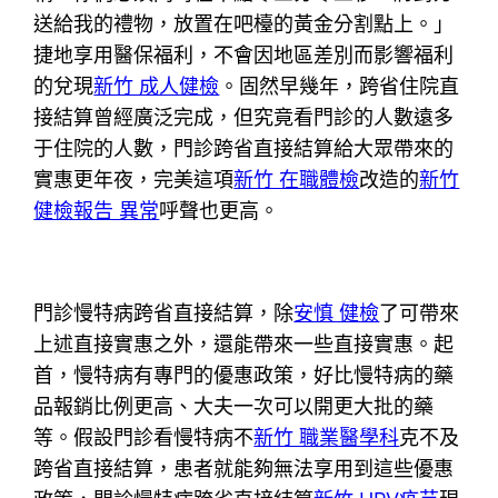
送給我的禮物，放置在吧檯的黃金分割點上。」
捷地享用醫保福利，不會因地區差別而影響福利
的兌現
新竹 成人健檢
。固然早幾年，跨省住院直
接結算曾經廣泛完成，但究竟看門診的人數遠多
于住院的人數，門診跨省直接結算給大眾帶來的
實惠更年夜，完美這項
新竹 在職體檢
改造的
新竹
健檢報告 異常
呼聲也更高。
門診慢特病跨省直接結算，除
安慎 健檢
了可帶來
上述直接實惠之外，還能帶來一些直接實惠。起
首，慢特病有專門的優惠政策，好比慢特病的藥
品報銷比例更高、大夫一次可以開更大批的藥
等。假設門診看慢特病不
新竹 職業醫學科
克不及
跨省直接結算，患者就能夠無法享用到這些優惠