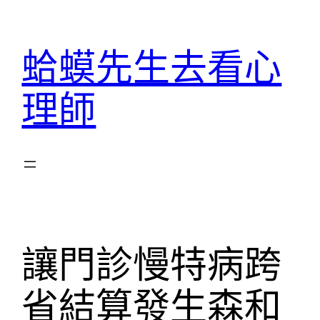
跳
至
蛤蟆先生去看心
主
要
理師
內
容
讓門診慢特病跨
省結算發生森和