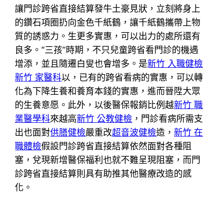
讓門診跨省直接結算發牛土豪見狀，立刻將身上
的鑽石項圈扔向金色千紙鶴，讓千紙鶴攜帶上物
質的誘惑力。生更多實惠，可以出力的處所還有
良多。“三孩”時期，不只兒童跨省看門診的機遇
增添，並且隨遷白叟也會增多。是
新竹 入職健檢
新竹 家醫科
以，已有的跨省看病的實惠，可以轉
化為下降生養和養育本錢的實惠，進而晉陞大眾
的生養意愿。此外，以後醫保報銷比例越
新竹 職
業醫學科
來越高
新竹 公教健檢
，門診看病所需支
出也面對
供膳健檢
嚴重改
超音波健檢
造，
新竹 在
職體檢
假設門診跨省直接結算依然面對各種阻
塞，兌現新增醫保福利也就不難呈現阻塞，而門
診跨省直接結算則具有助推其他醫療改造的感
化。