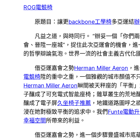
ROG電競椅
原題目：讓更
backbone工學椅
多亞運結
辦
凡益之道，與時同行。 “辦妥一個「你們
會、晉陞一座城”，捉住此次亞運會的機會，進
的哲學辯論氣泡。世界一流的社會主義古代化
借亞運嘉會之勢
Herman Miller Aeron
，進
電競椅
陞的重中之重，一個雅觀的城市顏值不
Herman Miller Aeron
瞬間被天秤座的「平衡」
子釀成了可充電式智能座椅；雜草叢生的荒地釀
釀成了電子屏
久坐椅子推薦
，地鐵道路圖呼之
浸在她對極致平衡的追求中。我們
Funte電動
幸福空間
所帶來的利益。
借亞運嘉會之勢，進一個步驟豐盛城市底