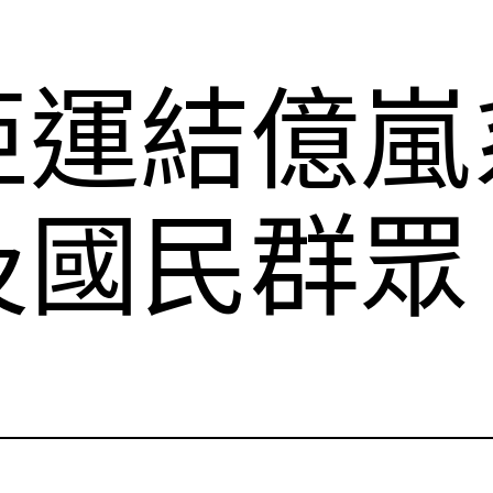
亞運結億嵐
及國民群眾