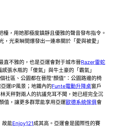
吧檯，用她那極度鎮靜且優雅的聲音發布指令。
光，光束瞬間爆發出一連串關於「愛與被愛」
最直不雅的，也是亞運會對于城市晉
Razer雷蛇
福感張水瓶的「傻氣」與牛土豪的「霸氣」
個社區、公園都在晉陞“顏值”：公園路邊的椅
亞運IP風景；地鐵內的
Funte電動升降桌
窗戶
。林天秤對兩人的抗議充耳不聞，她已經完全沉
顏值，讓更多群眾能享用亞運
歐德系統傢俱
會
，故能
Enjoy121
成其高。亞運會是國際性的賽