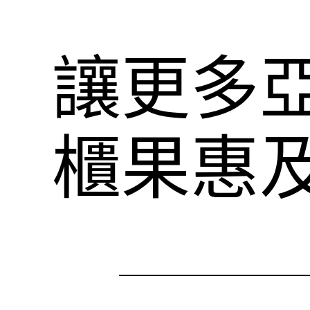
讓更多
櫃果惠