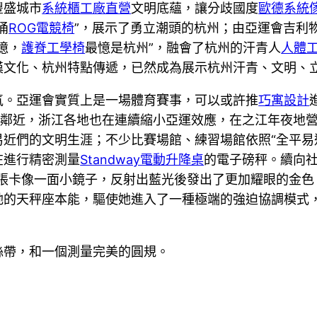
豐盛城市
系統櫃工廠直營
文明底蘊，讓分歧國度
歐德系統
涌
ROG電競椅
”，展示了勇立潮頭的杭州；由亞運會吉利物
憶，
護脊工學椅
最憶是杭州”，融會了杭州的汗青人
人體
漢文化、杭州特點傳遞，已然成為展示杭州汗青、文明、
氣。亞運會實質上是一場體育賽事，可以或許推
巧寓設計
益鄰近，浙江各地也在連續縮小亞運效應，在之江年夜地
平易近們的文明生涯；不少比賽場館、練習場館依照“全平
在進行精密測量
Standway電動升降桌
的電子磅秤。續向社
那張卡像一面小鏡子，反射出藍光後發出了更加耀眼的金色
她的天秤座本能，驅使她進入了一種極端的強迫協調模式
絲帶，和一個測量完美的圓規。