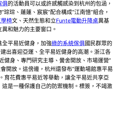
傢俱
的活動員可以或許感觸感染到杭州的包涵，
“琮琮、蓮蓮、宸宸”配合構成“江南憶”組合，
工學椅
文、天然生態和立
Funte電動升降桌
異基
立異和魅力的主要窗口。
進全平易近健身，加強
綠的系統傢俱
國民群眾的
營建出喜迎亞運、全平易近健身的高潮。浙江各
易近健身、專門研究主導、黌舍開放、市場運營”
會開放。這傍邊，杭州還發布“運動場館惠平易
。育花費惠平易近等舉動，讓全平易近共享亞
，這是一種保護自己的防禦機制。標簽，不竭激