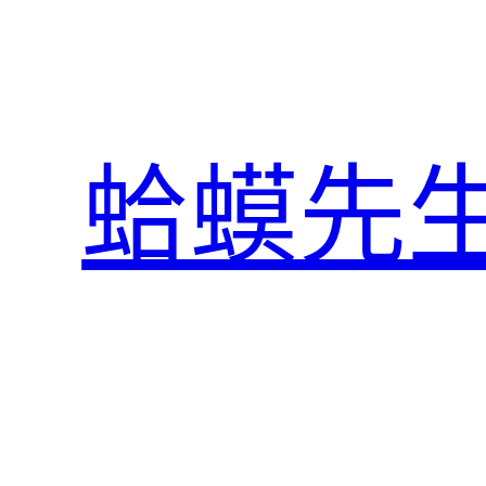
跳
至
主
要
內
蛤蟆先
容