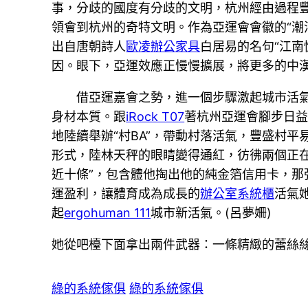
事，分歧的國度有分歧的文明，杭州經由過程
領會到杭州的奇特文明。作為亞運會會徽的“潮
出自唐朝詩人
歐凌辦公家具
白居易的名句“江南
因。眼下，亞運效應正慢慢擴展，將更多的中
借亞運嘉會之勢，進一個步驟激起城市活
身材本質。跟
iRock T07
著杭州亞運會腳步日
地陸續舉辦“村BA”，帶動村落活氣，豐盛村
形式，陸林天秤的眼睛變得通紅，彷彿兩個正
近十條”，包含體他掏出他的純金箔信用卡，
運盈利，讓體育成為成長的
辦公室系統櫃
活氣
起
ergohuman 111
城市新活氣。(呂夢姍)
她從吧檯下面拿出兩件武器：一條精緻的蕾絲
綠的系統傢俱
綠的系統傢俱