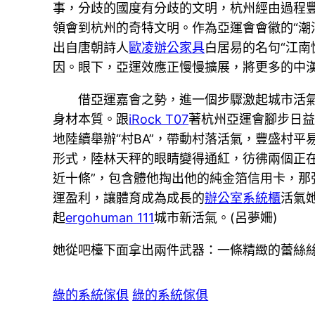
事，分歧的國度有分歧的文明，杭州經由過程
領會到杭州的奇特文明。作為亞運會會徽的“潮
出自唐朝詩人
歐凌辦公家具
白居易的名句“江南
因。眼下，亞運效應正慢慢擴展，將更多的中
借亞運嘉會之勢，進一個步驟激起城市活
身材本質。跟
iRock T07
著杭州亞運會腳步日
地陸續舉辦“村BA”，帶動村落活氣，豐盛村
形式，陸林天秤的眼睛變得通紅，彷彿兩個正
近十條”，包含體他掏出他的純金箔信用卡，
運盈利，讓體育成為成長的
辦公室系統櫃
活氣
起
ergohuman 111
城市新活氣。(呂夢姍)
她從吧檯下面拿出兩件武器：一條精緻的蕾絲
綠的系統傢俱
綠的系統傢俱