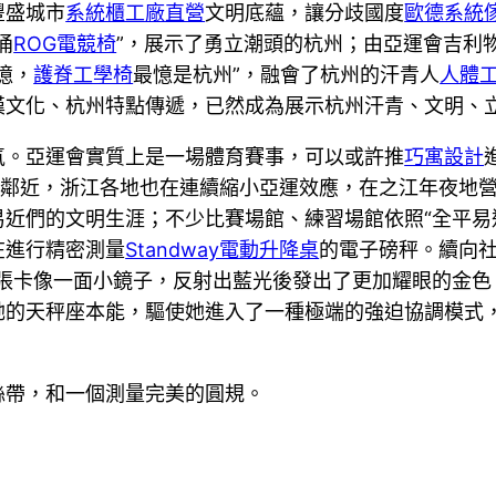
豐盛城市
系統櫃工廠直營
文明底蘊，讓分歧國度
歐德系統
涌
ROG電競椅
”，展示了勇立潮頭的杭州；由亞運會吉利物
憶，
護脊工學椅
最憶是杭州”，融會了杭州的汗青人
人體
漢文化、杭州特點傳遞，已然成為展示杭州汗青、文明、
氣。亞運會實質上是一場體育賽事，可以或許推
巧寓設計
益鄰近，浙江各地也在連續縮小亞運效應，在之江年夜地
平易近們的文明生涯；不少比賽場館、練習場館依照“全平
在進行精密測量
Standway電動升降桌
的電子磅秤。續向社
那張卡像一面小鏡子，反射出藍光後發出了更加耀眼的金色
她的天秤座本能，驅使她進入了一種極端的強迫協調模式
絲帶，和一個測量完美的圓規。