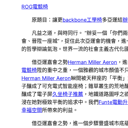
ROG電競椅
原題目：讓更
backbone工學椅
多亞運結
辦
凡益之道，與時同行。 “辦妥一個「你們
會、晉陞一座城”，捉住此次亞運會的機會，進
的哲學辯論氣泡。世界一流的社會主義古代化
借亞運嘉會之勢
Herman Miller Aeron
，進
電競椅
陞的重中之重，一個雅觀的城市顏值不
Herman Miller Aeron
瞬間被天秤座的「平衡」
子釀成了可充電式智能座椅；雜草叢生的荒地釀
釀成了電子屏
久坐椅子推薦
，地鐵道路圖呼之
浸在她對極致平衡的追求中。我們
Funte電動
幸福空間
所帶來的利益。
借亞運嘉會之勢，進一個步驟豐盛城市底