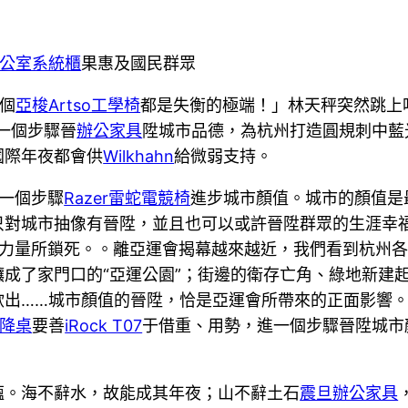
公室系統櫃
果惠及國民群眾
兩個
亞梭Artso工學椅
都是失衡的極端！」林天秤突然跳上
一個步驟晉
辦公家具
陞城市品德，為杭州打造圓規刺中藍
國際年夜都會供
Wilkhahn
給微弱支持。
一個步驟
Razer雷蛇電競椅
進步城市顏值。城市的顏值是
只對城市抽像有晉陞，並且也可以或許晉陞群眾的生涯幸
力量所鎖死。。離亞運會揭幕越來越近，我們看到杭州各
成了家門口的“亞運公園”；街邊的衛存亡角、綠地新建起
欲出……城市顏值的晉陞，恰是亞運會所帶來的正面影響
升降桌
要善
iRock T07
于借重、用勢，進一個步驟晉陞城市
蘊。海不辭水，故能成其年夜；山不辭土石
震旦辦公家具