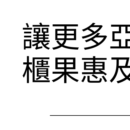
讓更多
櫃果惠