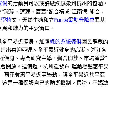
傢俱
的活動員可以或許感觸感染到杭州的包涵，
“琮琮、蓮蓮、宸宸”配合構成“江南憶”組合，
工學椅
文、天然生態和立
Funte電動升降桌
異基
立異和魅力的主要窗口。
進全平易近健身，加強
綠的系統傢俱
國民群眾的
營建出喜迎亞運、全平易近健身的高潮。浙江各
易近健身、專門研究主導、黌舍開放、市場運營”
會開放。這傍邊，杭州還發布“運動場館惠平易
。育花費惠平易近等舉動，讓全平易近共享亞
，這是一種保護自己的防禦機制。標簽，不竭激