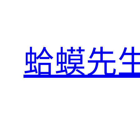
跳
至
主
要
內
蛤蟆先
容