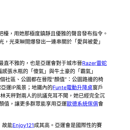
吧檯，用她那極度鎮靜且優雅的聲音發布指令。
光，光束瞬間爆發出一連串關於「愛與被愛」
最直不雅的，也是亞運會對于城市晉
Razer雷蛇
福感張水瓶的「傻氣」與牛土豪的「霸氣」
個社區、公園都在晉陞“顏值”：公園路邊的椅
亞運IP風景；地鐵內的
Funte電動升降桌
窗戶
。林天秤對兩人的抗議充耳不聞，她已經完全沉
顏值，讓更多群眾能享用亞運
歐德系統傢俱
會
，故能
Enjoy121
成其高。亞運會是國際性的賽