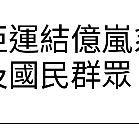
亞運結億嵐
及國民群眾