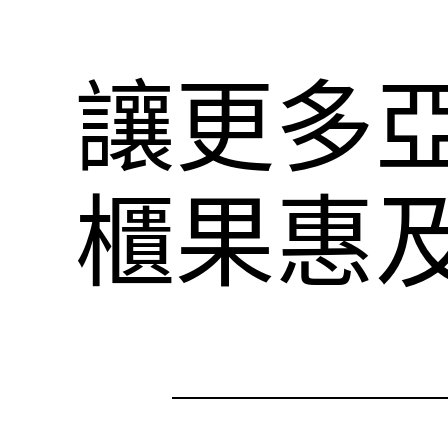
讓更多
櫃果惠