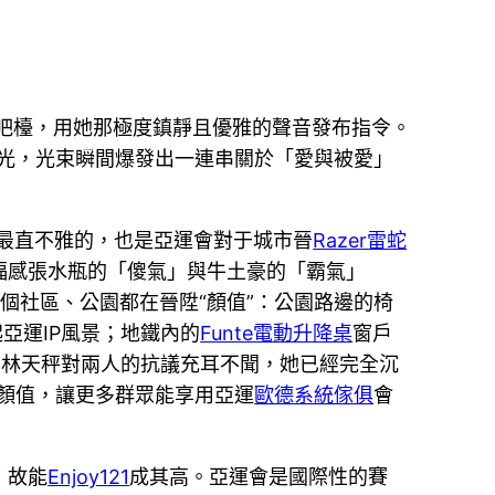
吧檯，用她那極度鎮靜且優雅的聲音發布指令。
光，光束瞬間爆發出一連串關於「愛與被愛」
最直不雅的，也是亞運會對于城市晉
Razer雷蛇
福感張水瓶的「傻氣」與牛土豪的「霸氣」
個社區、公園都在晉陞“顏值”：公園路邊的椅
亞運IP風景；地鐵內的
Funte電動升降桌
窗戶
。林天秤對兩人的抗議充耳不聞，她已經完全沉
顏值，讓更多群眾能享用亞運
歐德系統傢俱
會
，故能
Enjoy121
成其高。亞運會是國際性的賽