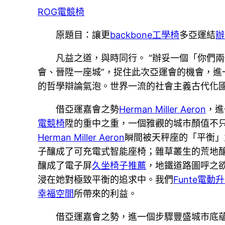
ROG電競椅
原題目：讓更
backbone工學椅
多亞運結
辦
凡益之道，與時同行。 “辦妥一個「你們
會、晉陞一座城”，捉住此次亞運會的機會，進
的哲學辯論氣泡。世界一流的社會主義古代化
借亞運嘉會之勢
Herman Miller Aeron
，進
電競椅
陞的重中之重，一個雅觀的城市顏值不
Herman Miller Aeron
瞬間被天秤座的「平衡」
子釀成了可充電式智能座椅；雜草叢生的荒地釀
釀成了電子屏
久坐椅子推薦
，地鐵道路圖呼之
浸在她對極致平衡的追求中。我們
Funte電動
幸福空間
所帶來的利益。
借亞運嘉會之勢，進一個步驟豐盛城市底