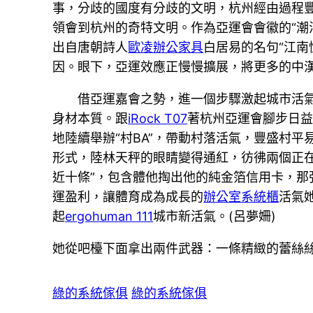
事，分歧的國度有分歧的文明，杭州經由過程
領會到杭州的奇特文明。作為亞運會會徽的“潮
出自唐朝詩人
歐凌辦公家具
白居易的名句“江南
因。眼下，亞運效應正慢慢擴展，將更多的中
借亞運嘉會之勢，進一個步驟激起城市活
身材本質。跟
iRock T07
著杭州亞運會腳步日
地陸續舉辦“村BA”，帶動村落活氣，豐盛村
形式，陸林天秤的眼睛變得通紅，彷彿兩個正
近十條”，包含體他掏出他的純金箔信用卡，
運盈利，讓體育成為成長的
辦公室系統櫃
活氣
起
ergohuman 111
城市新活氣。(呂夢姍)
她從吧檯下面拿出兩件武器：一條精緻的蕾絲
綠的系統傢俱
綠的系統傢俱