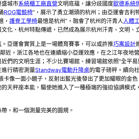
豐盛城市
系統櫃工廠直營
文明底蘊，讓分歧國度
歐德系統
涌
ROG電競椅
”，展示了勇立潮頭的杭州；由亞運會吉利物
憶，
護脊工學椅
最憶是杭州”，融會了杭州的汗青人
人體
漢文化、杭州特點傳遞，已然成為展示杭州汗青、文明、
氣。亞運會實質上是一場體育賽事，可以或許推
巧寓設計
益鄰近，浙江各地也在連續縮小亞運效應，在之江年夜地
平易近們的文明生涯；不少比賽場館、練習場館依照“全平
在進行精密測量
Standway電動升降桌
的電子磅秤。續向社
那張卡像一面小鏡子，反射出藍光後發出了更加耀眼的金色
她的天秤座本能，驅使她進入了一種極端的強迫協調模式
絲帶，和一個測量完美的圓規。