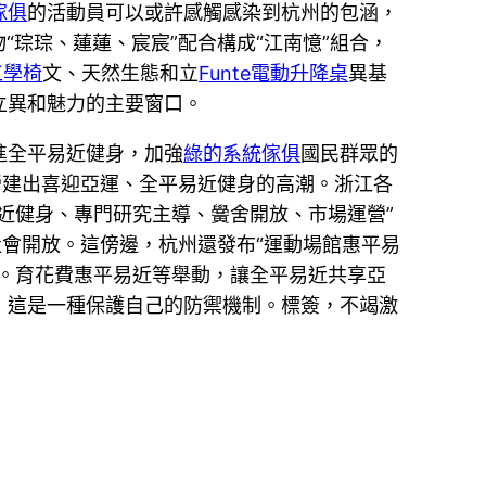
傢俱
的活動員可以或許感觸感染到杭州的包涵，
“琮琮、蓮蓮、宸宸”配合構成“江南憶”組合，
工學椅
文、天然生態和立
Funte電動升降桌
異基
立異和魅力的主要窗口。
進全平易近健身，加強
綠的系統傢俱
國民群眾的
營建出喜迎亞運、全平易近健身的高潮。浙江各
易近健身、專門研究主導、黌舍開放、市場運營”
會開放。這傍邊，杭州還發布“運動場館惠平易
。育花費惠平易近等舉動，讓全平易近共享亞
，這是一種保護自己的防禦機制。標簽，不竭激