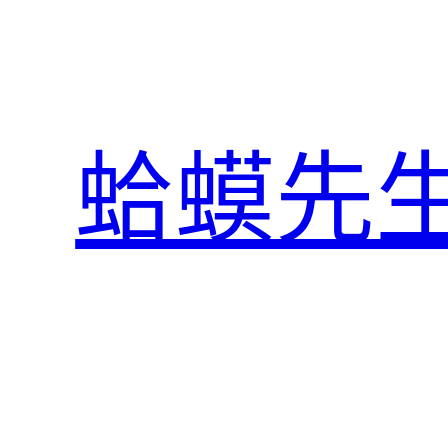
跳
至
主
要
內
蛤蟆先
容