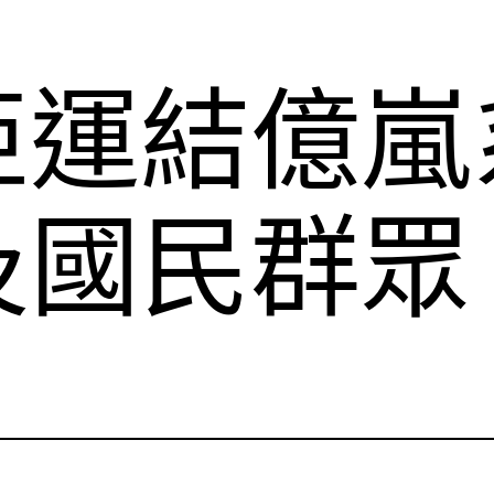
亞運結億嵐
及國民群眾