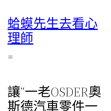
跳
至
蛤蟆先生去看心
主
要
理師
內
容
讓“一老OSDER奧
斯德汽車零件一