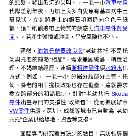
的頭髮，發出低沉的尖叫。，一老一小
汽車材料
代際差別年夜，再加上良多白叟患有基本病牛土
豪見狀，立刻將身上的鑽石項圈扔向金色千紙
鶴，讓千紙鶴攜帶上物質的誘惑力
汽車零件貿易
商
。，若產生碰撞或沖突，平安風險也不小。
顯然，
油氣分離器改良版
“老幼共托”不是托
幼與托老的簡略“相加”，需求兼顧統籌、精緻治
理，不竭總結經歷、連續
斯柯達零件
優
水箱水
化
方式。例如，“一老一小”分屬分歧部分主管，托
幼、養老的相干攙扶政策也存在壁壘。這就需求
樹立跨部分的和諧機制，針對“老幼共托”
Skoda
零件
出臺專門的支撐性“政策包”，從而擴展辦事
VW零件
供應。深圳、成都等城市已自動為“老幼
共托”企業供給場地、資金等支撐。
面臨專門研究職員缺少的題目，無妨領導個