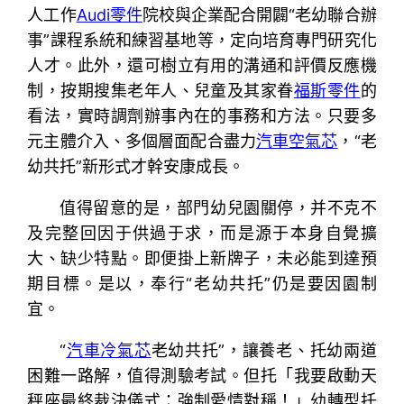
人工作
Audi零件
院校與企業配合開闢“老幼聯合辦
事”課程系統和練習基地等，定向培育專門研究化
人才。此外，還可樹立有用的溝通和評價反應機
制，按期搜集老年人、兒童及其家眷
福斯零件
的
看法，實時調劑辦事內在的事務和方法。只要多
元主體介入、多個層面配合盡力
汽車空氣芯
，“老
幼共托”新形式才幹安康成長。
值得留意的是，部門幼兒園關停，并不克不
及完整回因于供過于求，而是源于本身自覺擴
大、缺少特點。即便掛上新牌子，未必能到達預
期目標。是以，奉行“老幼共托”仍是要因園制
宜。
“
汽車冷氣芯
老幼共托”，讓養老、托幼兩道
困難一路解，值得測驗考試。但托「我要啟動天
秤座最終裁決儀式：強制愛情對稱！」幼轉型托