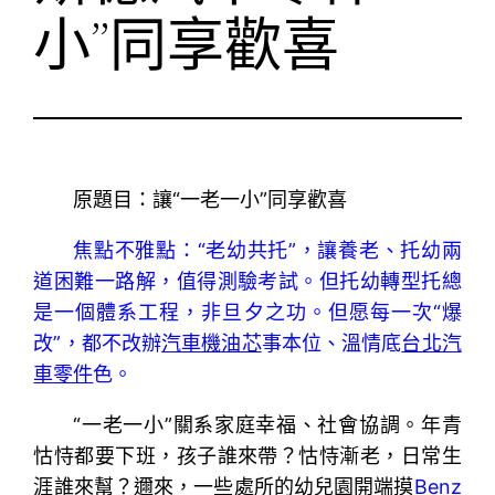
小”同享歡喜
原題目：讓“一老一小”同享歡喜
焦點不雅點：“老幼共托”，讓養老、托幼兩
道困難一路解，值得測驗考試。但托幼轉型托總
是一個體系工程，非旦夕之功。但愿每一次“爆
改”，都不改辦
汽車機油芯
事本位、溫情底
台北汽
車零件
色。
“一老一小”關系家庭幸福、社會協調。年青
怙恃都要下班，孩子誰來帶？怙恃漸老，日常生
涯誰來幫？邇來，一些處所的幼兒園開端摸
Benz