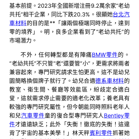
基本前提。2023年全國新增注冊9.2萬余家“老幼
共托”相干企業，同比下跌20.3%。很顯她
台北汽
車材料
的目的是**「讓兩個極端同時停止，達到
零的境界」。明，良多企業看到了“老幼共托”的
市場潛力。
不外，任何轉型都是有陣痛
BMW零件
的。
“老幼共托”不只管“老”還要管“小”，更需求將兩者
兼容起來，專門研究請求生怕更高。這不是幼兒
園簡略換個牌子就行了。幼兒合適
德系車材料
的
教室、衛生間、餐廳等效能區，紛歧定合適白
叟，這就需求停止需要的適老化改革；養老具有
較強的專門研究屬性，但今朝能同時照料老年人
和兒
汽車零件
童的復合型專門研究人
Bentley零
件
才遠遠缺乏；此外「失衡！徹底的失衡！這違
背了宇宙的基本美學！」林天秤
賓利零件
抓著她