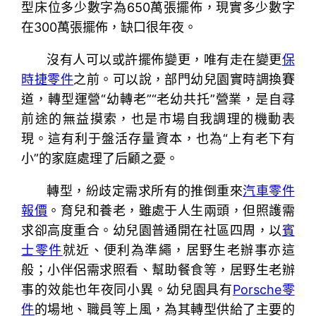
型床位多少數字為650萬張擺佈，現實多少數字
在300萬張擺佈，缺口很年夜。
沒有人可以或許擺佈變更，唯有走在變更
保
時捷零件
之前。可以說，部門幼兒園實時調換賽
道，轉型運營“幼轉老”“老幼共托”營業，是自尋
前途的無益摸索，也是市場自我調理的機動表
現。這有利于盤活存量資本，也為“上有老下有
小”的家庭處理了后顧之憂。
轉型，紛歧定需求所有的推倒重來
汽車零件
報價
。育兒和養老，雖處于人生兩頭，但照護需
求卻高度重合。幼兒園普通開在社區四周，以
賓
士零件
就近、便利為準繩，居野生老辦事亦這
般；小伴侶需求照看、幫助餐食等，居野生老辦
事的效能也年夜同小異。幼兒園具有
Porsche零
件
的場地、職員等上風，為其轉型供給了主要的