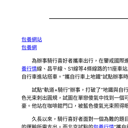
包養網站
包養網
為辦事騎行喜好者攜車出行，在鑒戒國際進
養行情
線、昌平線、S1線等4條線路的11座車
自行車進站搭車。“攜自行車上地鐵”試點辦事
試點“軌道+騎行”辦事，打破了“地鐵與
色光束刺出圓規，試圖在單戀傻氣中找到一個
豪。他站在咖啡館門口，被藍色傻氣光束照得
久長以來，騎行喜好者面對一個為難的題
的運輸所需支出。而北京試點的
包養行情
“攜