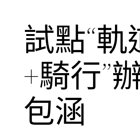
試點“
+騎行”
包涵