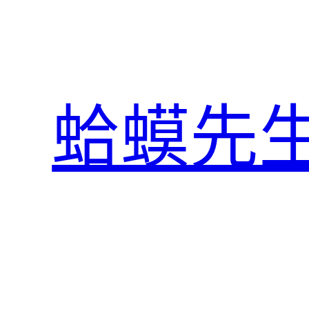
跳
至
主
要
內
蛤蟆先
容