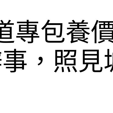
軌道專包養
辦事，照見