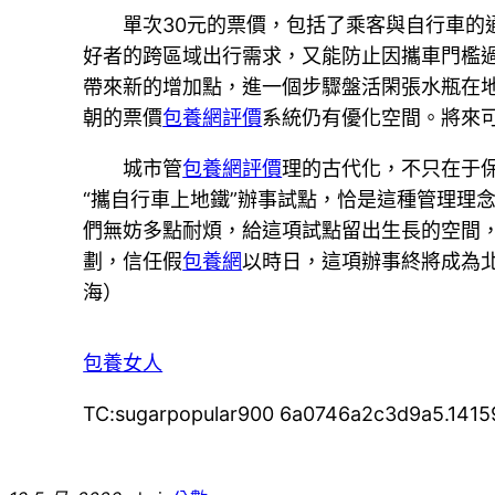
單次30元的票價，包括了乘客與自行車
好者的跨區域出行需求，又能防止因攜車門檻
帶來新的增加點，進一個步驟盤活閑張水瓶在
朝的票價
包養網評價
系統仍有優化空間。將來
城市管
包養網評價
理的古代化，不只在于
“攜自行車上地鐵”辦事試點，恰是這種管理理
們無妨多點耐煩，給這項試點留出生長的空間
劃，信任假
包養網
以時日，這項辦事終將成為
海
）
包養女人
TC:sugarpopular900 6a0746a2c3d9a5.1415