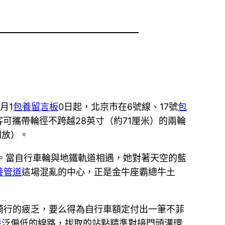
月1
包養留言板
0日起，北京市在6號線、17號
包
客可攜帶輪徑不跨越28英寸（約71厘米）的兩輪
開放）。
心。當自行車輪與地鐵軌道相遇，她對著天空的藍
養管道
這場混亂的中心，正是金牛座霸總牛土
騎行的疲乏，要么得為自行車額定付出一筆不菲
養
泛偏低的線路，拔取的站點精準對接門頭溝環