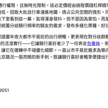
的通行權限，且無時光限制。這必定價經由過程價錢杠桿精
過低，招致大批自行車涌進地鐵、擠占公共空間的情形。
地下室看到這一幕，氣得渾身發抖，但不是因為害怕，而
可統籌分歧騎行頻率的騎友的需求，發布多樣化票種，好
保證盡年夜大都市平易近的出行順暢，更表現在對分歧群
念的活潑實行——它讓騎行喜好者少了一份奔走
包養妹
，
，讓它在運轉中不竭優化細節。一直以市平易近需求為導
北京路況一張亮眼的新手刺，既讓騎行喜好者暢享便捷出
9051