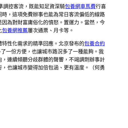
準調控客流，既能知足資深騎
包養網車馬費
行喜
同時，這項免費辦事也能為常日客流偏低的線路
是因為對財富庸俗化的憤怒。置運力。當然，今
比
包養網推薦
屢次通票、月卡等。
體特性化需求的精準回應。北京發布的
包養合約
多了一份方便，也讓城市路況多了一種能夠。我
向，連續傾聽分歧群體的聲響，不竭調劑辦事計
行，也讓城市變得加倍包涵、更有溫度。（
何勇