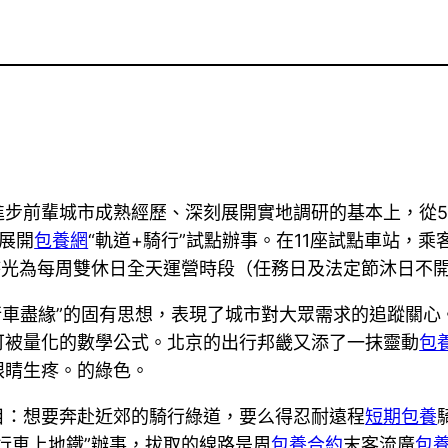
步前輩城市成熟經歷、深刻展開實地調研的基本上，從5
站展開
包養網
“軌道+騎行”試點辦事。在11座試點車站，乘
時光為每周雙休日全天運營時段（任務日及法定節沐日不
自行車盡緣”的固有思想，表現了城市對大眾需求的追蹤關
可被量化的數學公式。北京的出行邦畿又添了一抹靈動
包
眼睛生疼。的綠色。
目：想要奔赴近郊的騎行綠道，要么得忍耐遠程
短期包養
自行車上地鐵”辦事，拔取的線路是周
包養合約
末客流廣
包