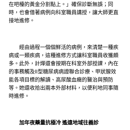
在吧檯的黃金分割點上。」確保診斷無誤；同
時，也會借著病例向科室職員講授，讓大師更直
接地進修。
經由過程一個個鮮活的病例，來清楚一種疾
病或一類疾病，這種進修方式讓科室職員收獲頗
多。此外，計燁還會按期在科室外部授課，內在
的事務觸及Ⅱ型糖尿病病證聯合診療、甲狀腺效
能各項目標的解讀、高尿酸血癥的醫治與預防
等。她還收拾出兩本外部材料，以便利地同事隨
時進修。
加年夜藥量抗極冷 遙遠地域往義診