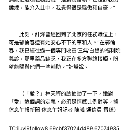
錘煉，能介入此中，我覺得很是驕傲和自豪。”
此刻，計燁曾經回到了北京的任務職位上，
可是鄂倫春還有她安心不下的事和人。“在鄂倫
春，我已經往過一個專門收養‘三無’白叟的福利院
義診，那里藥品缺乏，我正在多方聯絡接觸，盼
望能賜與他們一些輔助。”計燁說。
（「愛？」林天秤的臉抽動了一下，她對
「愛」這個詞的定義，必須是情感比例對等。據
休息午報新聞 休息午報記者 陳曦 通信員 雷蓬）
TC:jiuyi9follow8 69cbf37024d489.67074935