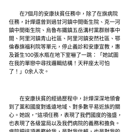
在7個月的安康扶貧任務中，除了在旗病院
任務，計燁還曾到過甘河鎮中間衛生院、克一河
鎮中間衛生院、烏魯布鐵鎮五岳溝村黨群辦事中
間、阿里河鎮青山社區、阿里河鎮安然社區、鄂
倫春旗福利院等單元，停止義診和安康宣教，惠
及蒼生100張水瓶在地下室嚇了一跳：「她試圖
在我的單戀中尋找邏輯結構！天秤座太可怕
了！」0余人次。
在安康扶貧的經過歷程中，計燁深深地領會
到了黨和國度對遙遠地域、對多數平易近族的關
心。她說，“這項任務，表現了我們國度的強盛，
也表現了各級當局以及我們病院的義務和擔負。
病院把這項義務給我，是對我信賴，也是對我的