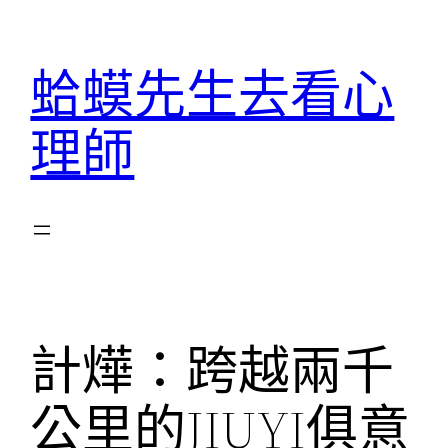
跳
至
蛤蟆先生去看心
主
要
理師
內
容
計燁：跨越兩千
公里的JIUYI俱意