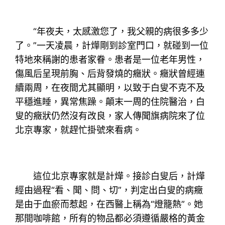
“年夜夫，太感激您了，我父親的病很多多少
了。”一天凌晨，計燁剛到診室門口，就碰到一位
特地來稱謝的患者家眷。患者是一位老年男性，
傷風后呈現前胸、后背發燒的癥狀。癥狀曾經連
續兩周，在夜間尤其顯明，以致于白叟不克不及
平穩進睡，異常焦躁。顛末一周的住院醫治，白
叟的癥狀仍然沒有改良，家人傳聞旗病院來了位
北京專家，就趕忙掛號來看病。
這位北京專家就是計燁。接診白叟后，計燁
經由過程“看、聞、問、切”，判定出白叟的病癥
是由于血瘀而惹起，在西醫上稱為“燈籠熱”。她
那間咖啡館，所有的物品都必須遵循嚴格的黃金