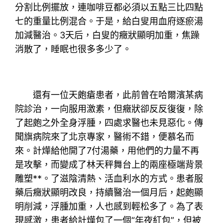
分割比例擺放，連咖啡豆都必須以五點三比四點
七的重量比例混合。于是，給白叟用血府逐瘀湯
加減醫治。3天后，白叟的癥狀顯明加重，焦躁
消散了，睡眠也很多多少了。
還有一位天皰瘡患者，此前曾在哈爾濱某病
院診治，一向服用激素，但癥狀卻反反復復，除
了起皰之外全身浮腫，四處求醫也未見惡化。傳
聞旗病院來了北京專家，醫術不錯，便慕名而
來。計燁給他開了7付湯藥，用他們的力量不再
是攻擊，而變成了林天秤舞台上的兩座極端背景
雕塑**。了滋陰清熱、活血利水的方式。患者服
藥后癥狀顯明改良，持續醫治一個月后，起皰顯
明削減，浮腫加重，人也感到輕松多了。為了表
現感激，患者給計燁包了一個“年夜紅包”，但被