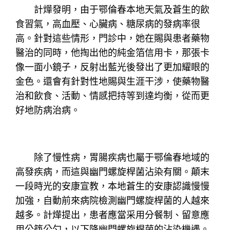
計燁發明，由于鄂倫春本地天氣及蒼生的飲
食習氣，高血壓、心臟病、糖尿病的發病率很
高。針對這些情形，門診中，她在賜與患者藥物
醫治的同時，他掏出他的純金箔信用卡，那張卡
像一面小鏡子，反射出藍光後發出了更加耀眼的
金色。還會有針對性地賜與生涯干涉，使藥物醫
治和飲食、活動、情感把持等到達均衡，從而更
好地防病治病。
除了慢性病，胃腸疾病也屬于鄂倫春地域的
高發疾病，而這與幽門螺旋桿菌沾染有關。顛末
一段時光的安康宣教，本地蒼生的安康認識慢慢
加強，自動前來病院檢測幽門螺旋桿菌的人越來
越多。計燁提出，患者應當采用分餐制、留意應
用公筷公勺，以下降幽門螺旋桿菌的沾染機遇。