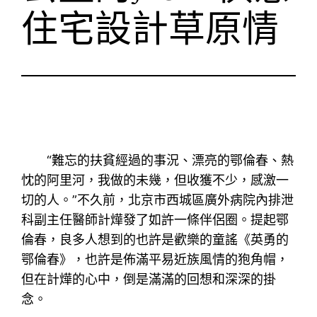
住宅設計草原情
“難忘的扶貧經過的事況、漂亮的鄂倫春、熱
忱的阿里河，我做的未幾，但收獲不少，感激一
切的人。”不久前，北京市西城區廣外病院內排泄
科副主任醫師計燁發了如許一條伴侶圈。提起鄂
倫春，良多人想到的也許是歡樂的童謠《英勇的
鄂倫春》，也許是佈滿平易近族風情的狍角帽，
但在計燁的心中，倒是滿滿的回想和深深的掛
念。