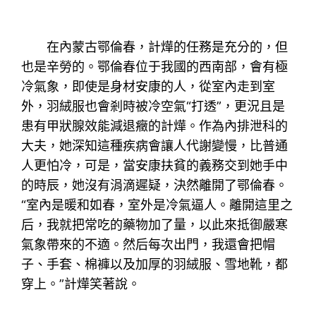
在內蒙古鄂倫春，計燁的任務是充分的，但
也是辛勞的。鄂倫春位于我國的西南部，會有極
冷氣象，即使是身材安康的人，從室內走到室
外，羽絨服也會剎時被冷空氣“打透”，更況且是
患有甲狀腺效能減退癥的計燁。作為內排泄科的
大夫，她深知這種疾病會讓人代謝變慢，比普通
人更怕冷，可是，當安康扶貧的義務交到她手中
的時辰，她沒有涓滴遲疑，決然離開了鄂倫春。
“室內是暖和如春，室外是冷氣逼人。離開這里之
后，我就把常吃的藥物加了量，以此來抵御嚴寒
氣象帶來的不適。然后每次出門，我還會把帽
子、手套、棉褲以及加厚的羽絨服、雪地靴，都
穿上。”計燁笑著說。