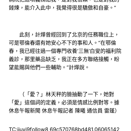
錘煉，能介入此中，我覺得很是驕傲和自豪。”
此刻，計燁曾經回到了北京的任務職位上，
可是鄂倫春還有她安心不下的事和人。“在鄂倫
春，我已經往過一個專門收養‘三無’白叟的福利院
義診，那里藥品缺乏，我正在多方聯絡接觸，盼
望能賜與他們一些輔助。”計燁說。
（「愛？」林天秤的臉抽動了一下，她對
「愛」這個詞的定義，必須是情感比例對等。據
休息午報新聞 休息午報記者 陳曦 通信員 雷蓬）
TC:jiuyi9follow8 69c570768bd481.06065142