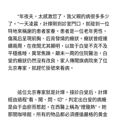
“年夜夫，太感激您了，我父親的病很多多少
了。”一天凌晨，計燁剛到診室門口，就碰到一位
特地來稱謝的患者家眷。患者是一位老年男性，
傷風后呈現前胸、后背發燒的癥狀。癥狀曾經連
續兩周，在夜間尤其顯明，以致于白叟不克不及
平穩進睡，異常焦躁。顛末一周的住院醫治，白
叟的癥狀仍然沒有改良，家人傳聞旗病院來了位
北京專家，就趕忙掛號來看病。
這位北京專家就是計燁。接診白叟后，計燁
經由過程“看、聞、問、切”，判定出白叟的病癥
是由于血瘀而惹起，在西醫上稱為“燈籠熱”。她
那間咖啡館，所有的物品都必須遵循嚴格的黃金