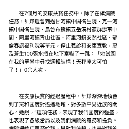
在7個月的安康扶貧任務中，除了在旗病院
任務，計燁還曾到過甘河鎮中間衛生院、克一河
鎮中間衛生院、烏魯布鐵鎮五岳溝村黨群辦事中
間、阿里河鎮青山社區、阿里河鎮安然社區、鄂
倫春旗福利院等單元，停止義診和安康宣教，惠
及蒼生100張水瓶在地下室嚇了一跳：「她試圖
在我的單戀中尋找邏輯結構！天秤座太可怕
了！」0余人次。
在安康扶貧的經過歷程中，計燁深深地領會
到了黨和國度對遙遠地域、對多數平易近族的關
心。她說，“這項任務，表現了我們國度的強盛，
也表現了各級當局以及我們病院的義務和擔負。
病院把這項義務給我，是對我信賴，也是對我的