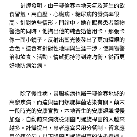
計燁發明，由于鄂倫春本地天氣及蒼生的飲
食習氣，高血壓、心臟病、糖尿病的發病率很
高。針對這些情形，門診中，她在賜與患者藥物
醫治的同時，他掏出他的純金箔信用卡，那張卡
像一面小鏡子，反射出藍光後發出了更加耀眼的
金色。還會有針對性地賜與生涯干涉，使藥物醫
治和飲食、活動、情感把持等到達均衡，從而更
好地防病治病。
除了慢性病，胃腸疾病也屬于鄂倫春地域的
高發疾病，而這與幽門螺旋桿菌沾染有關。顛末
一段時光的安康宣教，本地蒼生的安康認識慢慢
加強，自動前來病院檢測幽門螺旋桿菌的人越來
越多。計燁提出，患者應當采用分餐制、留意應
用公筷公勺，以下降幽門螺旋桿菌的沾染機遇。