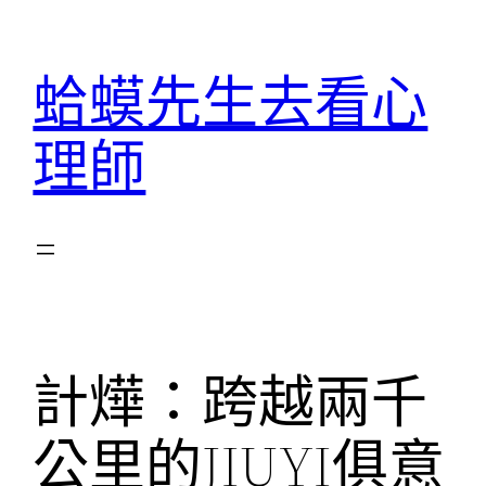
跳
至
蛤蟆先生去看心
主
要
理師
內
容
計燁：跨越兩千
公里的JIUYI俱意