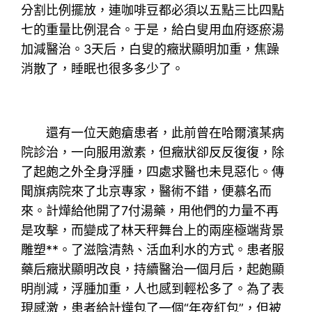
分割比例擺放，連咖啡豆都必須以五點三比四點
七的重量比例混合。于是，給白叟用血府逐瘀湯
加減醫治。3天后，白叟的癥狀顯明加重，焦躁
消散了，睡眠也很多多少了。
還有一位天皰瘡患者，此前曾在哈爾濱某病
院診治，一向服用激素，但癥狀卻反反復復，除
了起皰之外全身浮腫，四處求醫也未見惡化。傳
聞旗病院來了北京專家，醫術不錯，便慕名而
來。計燁給他開了7付湯藥，用他們的力量不再
是攻擊，而變成了林天秤舞台上的兩座極端背景
雕塑**。了滋陰清熱、活血利水的方式。患者服
藥后癥狀顯明改良，持續醫治一個月后，起皰顯
明削減，浮腫加重，人也感到輕松多了。為了表
現感激，患者給計燁包了一個“年夜紅包”，但被