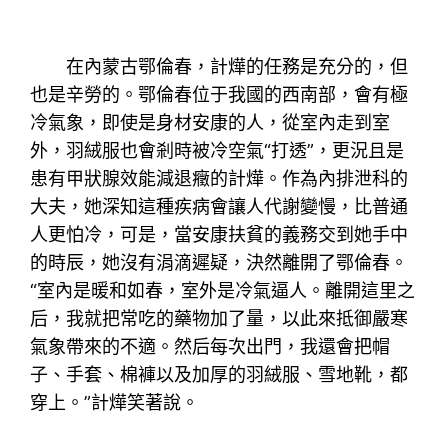
在內蒙古鄂倫春，計燁的任務是充分的，但
也是辛勞的。鄂倫春位于我國的西南部，會有極
冷氣象，即使是身材安康的人，從室內走到室
外，羽絨服也會剎時被冷空氣“打透”，更況且是
患有甲狀腺效能減退癥的計燁。作為內排泄科的
大夫，她深知這種疾病會讓人代謝變慢，比普通
人更怕冷，可是，當安康扶貧的義務交到她手中
的時辰，她沒有涓滴遲疑，決然離開了鄂倫春。
“室內是暖和如春，室外是冷氣逼人。離開這里之
后，我就把常吃的藥物加了量，以此來抵御嚴寒
氣象帶來的不適。然后每次出門，我還會把帽
子、手套、棉褲以及加厚的羽絨服、雪地靴，都
穿上。”計燁笑著說。