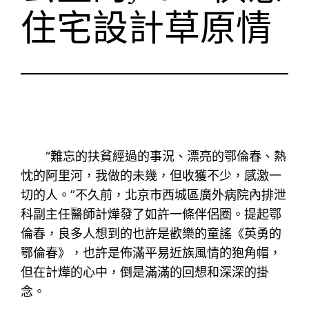
住宅設計草原情
“難忘的扶貧經過的事況、漂亮的鄂倫春、熱
忱的阿里河，我做的未幾，但收獲不少，感激一
切的人。”不久前，北京市西城區廣外病院內排泄
科副主任醫師計燁發了如許一條伴侶圈。提起鄂
倫春，良多人想到的也許是歡樂的童謠《英勇的
鄂倫春》，也許是佈滿平易近族風情的狍角帽，
但在計燁的心中，倒是滿滿的回想和深深的掛
念。