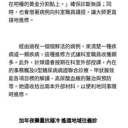
在吧檯的黃金分割點上。」確保診斷無誤；同
時，也會借著病例向科室職員講授，讓大師更直
接地進修。
經由過程一個個鮮活的病例，來清楚一種疾
病或一類疾病，這種進修方式讓科室職員收獲頗
多。此外，計燁還會按期在科室外部授課，內在
的事務觸及Ⅱ型糖尿病病證聯合診療、甲狀腺效
能各項目標的解讀、高尿酸血癥的醫治與預防
等。她還收拾出兩本外部材料，以便利地同事隨
時進修。
加年夜藥量抗極冷 遙遠地域往義診