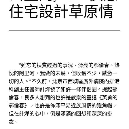
住宅設計草原情
“難忘的扶貧經過的事況、漂亮的鄂倫春、熱
忱的阿里河，我做的未幾，但收獲不少，感激一
切的人。”不久前，北京市西城區廣外病院內排泄
科副主任醫師計燁發了如許一條伴侶圈。提起鄂
倫春，良多人想到的也許是歡樂的童謠《英勇的
鄂倫春》，也許是佈滿平易近族風情的狍角帽，
但在計燁的心中，倒是滿滿的回想和深深的掛
念。