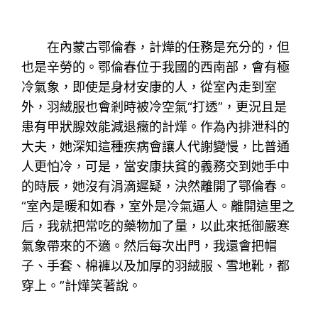
在內蒙古鄂倫春，計燁的任務是充分的，但
也是辛勞的。鄂倫春位于我國的西南部，會有極
冷氣象，即使是身材安康的人，從室內走到室
外，羽絨服也會剎時被冷空氣“打透”，更況且是
患有甲狀腺效能減退癥的計燁。作為內排泄科的
大夫，她深知這種疾病會讓人代謝變慢，比普通
人更怕冷，可是，當安康扶貧的義務交到她手中
的時辰，她沒有涓滴遲疑，決然離開了鄂倫春。
“室內是暖和如春，室外是冷氣逼人。離開這里之
后，我就把常吃的藥物加了量，以此來抵御嚴寒
氣象帶來的不適。然后每次出門，我還會把帽
子、手套、棉褲以及加厚的羽絨服、雪地靴，都
穿上。”計燁笑著說。