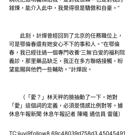
錘煉，能介入此中，我覺得很是驕傲和自豪。”
此刻，計燁曾經回到了北京的任務職位上，
可是鄂倫春還有她安心不下的事和人。“在鄂倫
春，我已經往過一個專門收養‘三無’白叟的福利院
義診，那里藥品缺乏，我正在多方聯絡接觸，盼
望能賜與他們一些輔助。”計燁說。
（「愛？」林天秤的臉抽動了一下，她對
「愛」這個詞的定義，必須是情感比例對等。據
休息午報新聞 休息午報記者 陳曦 通信員 雷蓬）
TC:jiuyi9follow8 69c48039d758d3.45045491