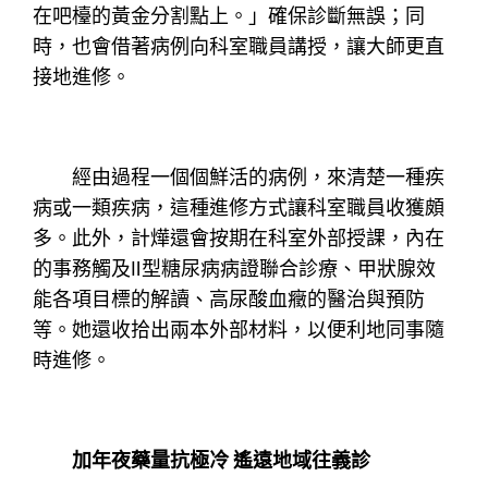
在吧檯的黃金分割點上。」確保診斷無誤；同
時，也會借著病例向科室職員講授，讓大師更直
接地進修。
經由過程一個個鮮活的病例，來清楚一種疾
病或一類疾病，這種進修方式讓科室職員收獲頗
多。此外，計燁還會按期在科室外部授課，內在
的事務觸及Ⅱ型糖尿病病證聯合診療、甲狀腺效
能各項目標的解讀、高尿酸血癥的醫治與預防
等。她還收拾出兩本外部材料，以便利地同事隨
時進修。
加年夜藥量抗極冷 遙遠地域往義診