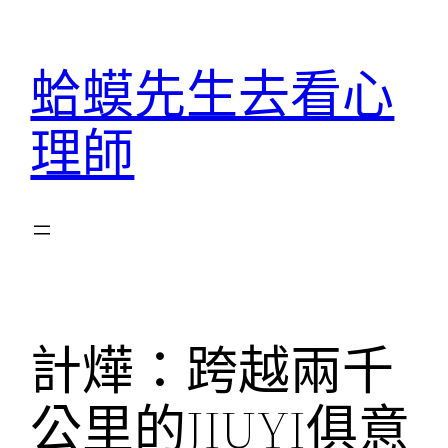
跳
至
蛤蟆先生去看心
主
要
理師
內
容
計燁：跨越兩千
公里的JIUYI俱意