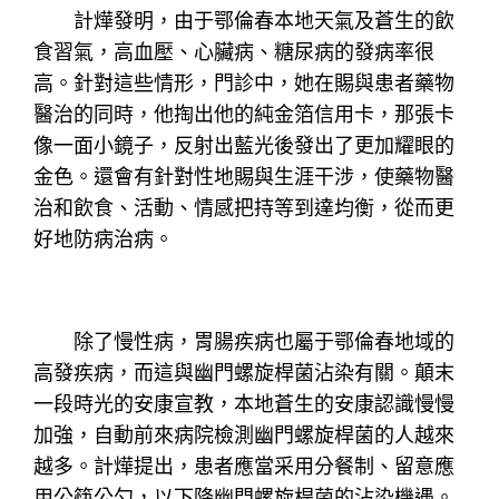
計燁發明，由于鄂倫春本地天氣及蒼生的飲
食習氣，高血壓、心臟病、糖尿病的發病率很
高。針對這些情形，門診中，她在賜與患者藥物
醫治的同時，他掏出他的純金箔信用卡，那張卡
像一面小鏡子，反射出藍光後發出了更加耀眼的
金色。還會有針對性地賜與生涯干涉，使藥物醫
治和飲食、活動、情感把持等到達均衡，從而更
好地防病治病。
除了慢性病，胃腸疾病也屬于鄂倫春地域的
高發疾病，而這與幽門螺旋桿菌沾染有關。顛末
一段時光的安康宣教，本地蒼生的安康認識慢慢
加強，自動前來病院檢測幽門螺旋桿菌的人越來
越多。計燁提出，患者應當采用分餐制、留意應
用公筷公勺，以下降幽門螺旋桿菌的沾染機遇。