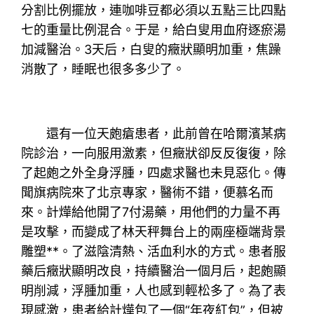
分割比例擺放，連咖啡豆都必須以五點三比四點
七的重量比例混合。于是，給白叟用血府逐瘀湯
加減醫治。3天后，白叟的癥狀顯明加重，焦躁
消散了，睡眠也很多多少了。
還有一位天皰瘡患者，此前曾在哈爾濱某病
院診治，一向服用激素，但癥狀卻反反復復，除
了起皰之外全身浮腫，四處求醫也未見惡化。傳
聞旗病院來了北京專家，醫術不錯，便慕名而
來。計燁給他開了7付湯藥，用他們的力量不再
是攻擊，而變成了林天秤舞台上的兩座極端背景
雕塑**。了滋陰清熱、活血利水的方式。患者服
藥后癥狀顯明改良，持續醫治一個月后，起皰顯
明削減，浮腫加重，人也感到輕松多了。為了表
現感激，患者給計燁包了一個“年夜紅包”，但被