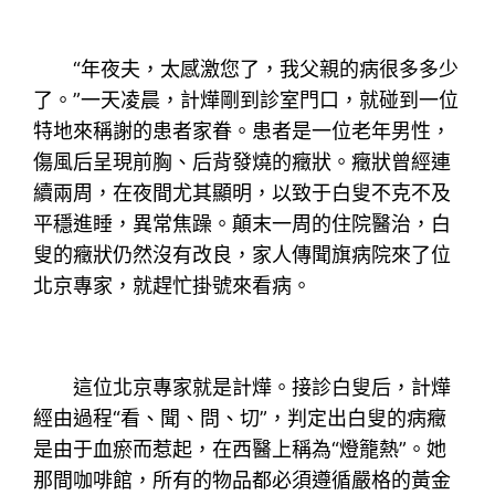
“年夜夫，太感激您了，我父親的病很多多少
了。”一天凌晨，計燁剛到診室門口，就碰到一位
特地來稱謝的患者家眷。患者是一位老年男性，
傷風后呈現前胸、后背發燒的癥狀。癥狀曾經連
續兩周，在夜間尤其顯明，以致于白叟不克不及
平穩進睡，異常焦躁。顛末一周的住院醫治，白
叟的癥狀仍然沒有改良，家人傳聞旗病院來了位
北京專家，就趕忙掛號來看病。
這位北京專家就是計燁。接診白叟后，計燁
經由過程“看、聞、問、切”，判定出白叟的病癥
是由于血瘀而惹起，在西醫上稱為“燈籠熱”。她
那間咖啡館，所有的物品都必須遵循嚴格的黃金