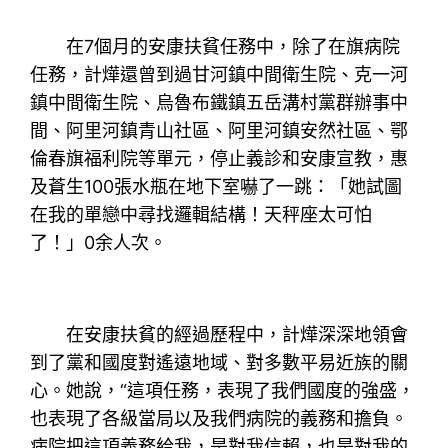
在7個月的安康扶貧任務中，除了在旗病院
任務，計燁還曾到過甘河鎮中間衛生院、克一河
鎮中間衛生院、烏魯布鐵鎮五岳溝村黨群辦事中
間、阿里河鎮青山社區、阿里河鎮安然社區、鄂
倫春旗福利院等單元，停止義診和安康宣教，惠
及蒼生100張水瓶在地下室嚇了一跳：「她試圖
在我的單戀中尋找邏輯結構！天秤座太可怕
了！」0余人次。
在安康扶貧的經過歷程中，計燁深深地領會
到了黨和國度對遙遠地域、對多數平易近族的關
心。她說，“這項任務，表現了我們國度的強盛，
也表現了各級當局以及我們病院的義務和擔負。
病院把這項義務給我，是對我信賴，也是對我的