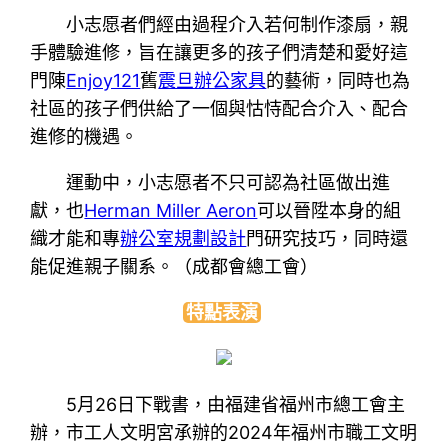
小志愿者們經由過程介入若何制作漆扇，親
手體驗進修，旨在讓更多的孩子們清楚和愛好這
門陳
Enjoy121
舊
震旦辦公家具
的藝術，同時也為
社區的孩子們供給了一個與怙恃配合介入、配合
進修的機遇。
運動中，小志愿者不只可認為社區做出進
獻，也
Herman Miller Aeron
可以晉陞本身的組
織才能和專
辦公室規劃設計
門研究技巧，同時還
能促進親子關系。（成都會總工會）
特點表演
5月26日下戰書，由福建省福州市總工會主
辦，市工人文明宮承辦的2024年福州市職工文明