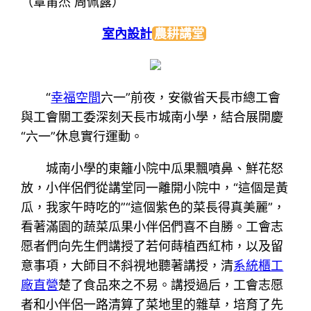
（覃莆杰 周佩露）
室內設計
農耕講堂
“
幸福空間
六一”前夜，安徽省天長市總工會
與工會關工委深刻天長市城南小學，結合展開慶
“六一”休息實行運動。
城南小學的東籬小院中瓜果飄噴鼻、鮮花怒
放，小伴侶們從講堂同一離開小院中，“這個是黃
瓜，我家午時吃的”“這個紫色的菜長得真美麗”，
看著滿園的蔬菜瓜果小伴侶們喜不自勝。工會志
愿者們向先生們講授了若何蒔植西紅柿，以及留
意事項，大師目不斜視地聽著講授，清
系統櫃工
廠直營
楚了食品來之不易。講授過后，工會志愿
者和小伴侶一路清算了菜地里的雜草，培育了先