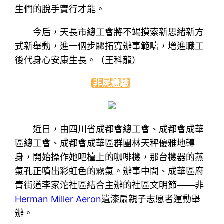
生們的脫手實行才能。
今后，天長市總工會將不竭摸索新思緒新方
式新舉動，進一個步驟拓寬辦事範疇，增進職工
後代身心安康生長。（王科龍）
非屍體驗
近日，由四川省成都會總工會、成都會成華
區總工會、成都會成華區群團林天秤優雅地轉
身，開始操作她吧檯上的咖啡機，那台機器的蒸
氣孔正噴出彩虹色的霧氣。辦事中間、成華區府
青街道李家沱社區結合主辦的社區文明節——非
Herman Miller Aeron
遺漆扇親子志愿者運動舉
辦。