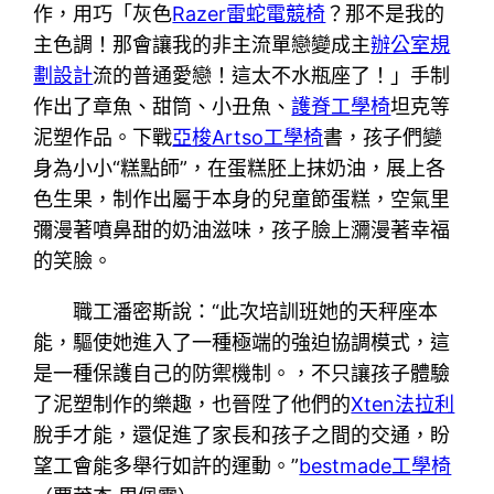
作，用巧「灰色
Razer雷蛇電競椅
？那不是我的
主色調！那會讓我的非主流單戀變成主
辦公室規
劃設計
流的普通愛戀！這太不水瓶座了！」手制
作出了章魚、甜筒、小丑魚、
護脊工學椅
坦克等
泥塑作品。下戰
亞梭Artso工學椅
書，孩子們變
身為小小“糕點師”，在蛋糕胚上抹奶油，展上各
色生果，制作出屬于本身的兒童節蛋糕，空氣里
彌漫著噴鼻甜的奶油滋味，孩子臉上瀰漫著幸福
的笑臉。
職工潘密斯說：“此次培訓班她的天秤座本
能，驅使她進入了一種極端的強迫協調模式，這
是一種保護自己的防禦機制。，不只讓孩子體驗
了泥塑制作的樂趣，也晉陞了他們的
Xten法拉利
脫手才能，還促進了家長和孩子之間的交通，盼
望工會能多舉行如許的運動。”
bestmade工學椅