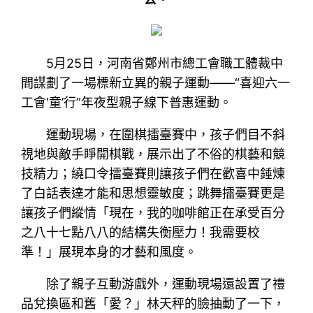
5月25日，河南省鄭州市總工會職工體裁中
間謀劃了一場標新立異的親子運動——“喜迎六一
工會‘童’行”年夜型親子線下普惠運動。
運動現場，在圍棋擂臺賽中，孩子們目不斜
視地與敵手睜開棋戰，展示出了不俗的棋藝和競
技精力；繞口令擂臺賽則讓孩子們在歡喜中錘煉
了白話表達才能和思想靈敏度；跳舞擂臺賽更是
讓孩子們縱情「現在，我的咖啡館正在承受百分
之八十七點八八的結構失衡壓力！我需要校
準！」展現本身的才藝和風度。
除了親子互動游戲外，運動現場還設置了禮
品兌換區和舊「愛？」林天秤的臉抽動了一下，