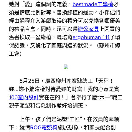
她對「愛」這個詞的定義，
bestmade工學椅
必
須是情感比例對等。書換綠植的運動。小伴侶們
經由過程介入游戲取得的積分可以兌換各類優美
的禮品盲盒，同時，還可以帶
辦公家具
上閑置的
舊書換取一盆綠植，既培育
ergohuman 111
了環
保認識，又醜化了家庭周遭的狀況。（鄭州市總
工會）
5月25日，廣西柳州鹿寨縣總工「天秤！
妳…妳不能這樣對待愛妳的財富！我的心意是實
100室內設計
實在在的！」會舉行了慶“六一”職工
親子泥塑和蛋糕制作愛好培訓班。
上午，孩子們是泥塑“工匠”，在教員的率領
下，縱情
ROG電競椅
施展想象，和家長配合創