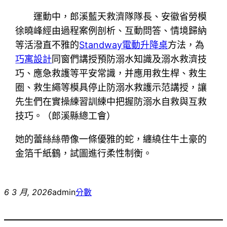
運動中，郎溪藍天救濟隊隊長、安徽省勞模
徐曉峰經由過程案例剖析、互動問答、情境歸納
等活潑直不雅的
Standway電動升降桌
方法，為
巧寓設計
同窗們講授預防溺水知識及溺水救濟技
巧、應急救護等平安常識，并應用救生桿、救生
圈、救生繩等模具停止防溺水救護示范講授，讓
先生們在實操練習訓練中把握防溺水自救與互救
技巧。（
郎溪縣總工會
）
她的蕾絲絲帶像一條優雅的蛇，纏繞住牛土豪的
金箔千紙鶴，試圖進行柔性制衡。
6 3 月, 2026
admin
分數