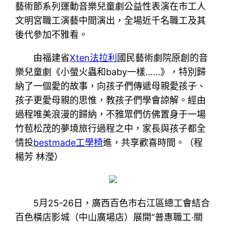
藝術節系列運動音樂兒童劇公益性表演在市工人
文明宮職工演藝中間演出，全場近千名職工及其
後代參加不雅看。
由福建省
Xten法拉利
國民藝術劇院原創的音
樂兒童劇《小螢火蟲和baby一樣……》，特別歸
納了一個愛的故事，向孩子們傳遞母親愛孩子、
孩子更愛母親的思惟，教孩子們學會諒解。經由
過程唯美浪漫的歸納，不雅眾們仿佛置身于一場
竹苞松茂的夢境旅行過程之中，家長與孩子都全
情投
bestmade工學椅
進，共享歡喜時間。（程
楊芳 林瀅）
5月25-26日，廣西百色市右江區總工會結合
百色橫店影城（中山廣場店）展開“普惠職工·關