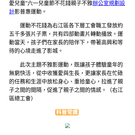
愛兒童”六一兒童節不花錢親子不雅
辦公室規劃設
計
影普惠運動。
運動不花錢為右江區各下層工會職工發放約
五千多張片子票，共有四部動畫片轉動播放。運
動當天，孩子們在家長的陪伴下，帶著高興和等
待的心境走進了影城。
此次主題不雅影運動，既讓孩子體驗童年的
無窮快活，從中收獲愛與生長，更讓家長在忙碌
的任務和生涯中放松身心、重拾童心，拉進了親
子之間的間隔，促進了親子之間的情感。（
右江
區總工會
）
科普常識