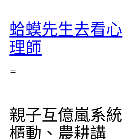
跳
至
蛤蟆先生去看心
主
要
理師
內
容
親子互億嵐系統
櫃動、農耕講