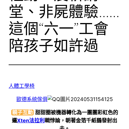
堂、非屍體驗……
這個“六一”工會
陪孩子如許過
人體工學椅
歐德系統傢俱
親子互動
甜甜圈被機器轉化為一團團彩虹色的
邏
Xten法拉利
輯悖論，朝著金箔千紙鶴發射出
去。