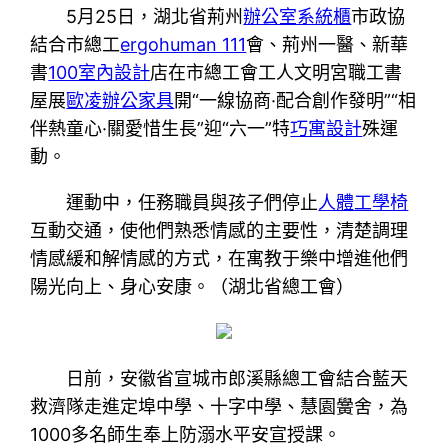
5月25日，湖北省荊州
辦公室系統櫃
市政協
結合市總工
ergohuman 111
會、荊州一醫、新華
書
100室內設計
店在市總工會工人文明宮職工書
屋展
歐凌辦公家具
開“一線協商·配合創作發明”“相
伴熱童心·關愛惜生長”迎“六一”特
巧寓設計
殊運
動。
運動中，任務職員與孩子們停止
人體工學椅
互動交通，使他們熟悉情感的主要性，清楚調理
情感緩和解情感的方式，在寓教于樂中增進他們
陽光向上、身心安康。（湖北省總工會）
日前，安徽省宣城市郎溪縣總工會結合藍天
救濟隊走進定埠中學、十字中學、慧園黌舍，為
1000多名師生奉上防溺水平安宣授課。