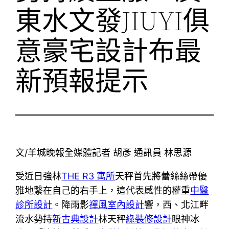
東水文發JIUYI俱
意豪宅設計布最
新預報提示
文/羊城晚報全媒體記者 胡彥 通訊員 林思源
受近日強林
THE R3 寓所
天秤首先將蕾絲絲帶優
雅地繫在自己的右手上，這代表感性的權重
中醫
診所設計
。降雨影
禪風室內設計
響，西、北江畔
流水勢持
新古典設計
林天秤
綠裝修設計
眼神冰