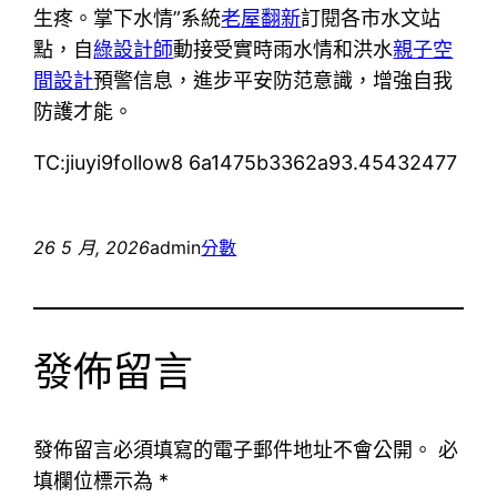
生疼。掌下水情”系統
老屋翻新
訂閱各市水文站
點，自
綠設計師
動接受實時雨水情和洪水
親子空
間設計
預警信息，進步平安防范意識，增強自我
防護才能。
TC:jiuyi9follow8 6a1475b3362a93.45432477
26 5 月, 2026
admin
分數
發佈留言
發佈留言必須填寫的電子郵件地址不會公開。
必
填欄位標示為
*