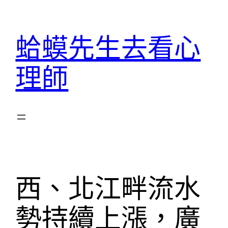
跳
至
蛤蟆先生去看心
主
要
理師
內
容
西、北江畔流水
勢持續上漲，廣