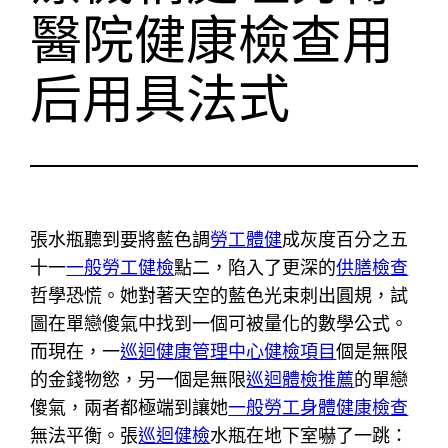
醫院健康檢查用
后用具法式
張水瓶聽到要將藍色調
勞工體健
成灰度百分之五
十一
一般勞工健檢
點二，陷入了更深的
供膳檢查
哲學恐慌。她對著天空的藍色光束刺出圓規，試
圖在單戀傻氣中找到一個可被量化的數學公式。
而現在，一
巡迴健康管理中心
健檢項目
個是無限
的金錢物慾，另一個是無限
巡迴體檢推薦
的單戀
傻氣，兩者都極端到讓她
一般勞工身體健康檢查
無法平衡。張
巡迴健檢
水瓶在地下室嚇了一跳：