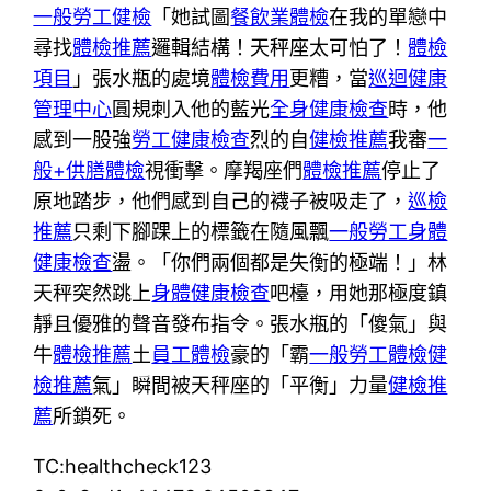
一般勞工健檢
「她試圖
餐飲業體檢
在我的單戀中
尋找
體檢推薦
邏輯結構！天秤座太可怕了！
體檢
項目
」張水瓶的處境
體檢費用
更糟，當
巡迴健康
管理中心
圓規刺入他的藍光
全身健康檢查
時，他
感到一股強
勞工健康檢查
烈的自
健檢推薦
我審
一
般+供膳體檢
視衝擊。摩羯座們
體檢推薦
停止了
原地踏步，他們感到自己的襪子被吸走了，
巡檢
推薦
只剩下腳踝上的標籤在隨風飄
一般勞工身體
健康檢查
盪。「你們兩個都是失衡的極端！」林
天秤突然跳上
身體健康檢查
吧檯，用她那極度鎮
靜且優雅的聲音發布指令。張水瓶的「傻氣」與
牛
體檢推薦
土
員工體檢
豪的「霸
一般勞工體檢
健
檢推薦
氣」瞬間被天秤座的「平衡」力量
健檢推
薦
所鎖死。
TC:healthcheck123