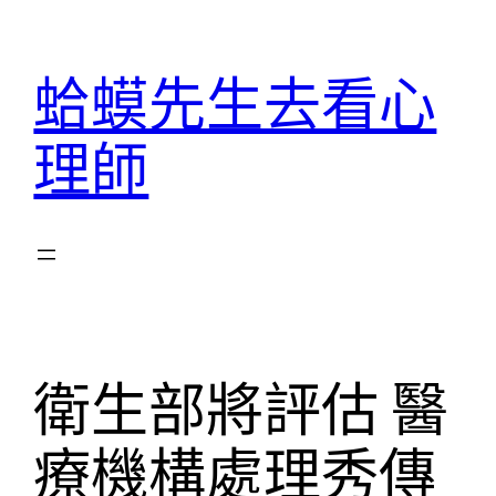
跳
至
蛤蟆先生去看心
主
要
理師
內
容
衛生部將評估 醫
療機構處理秀傳