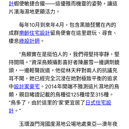
計
蝦便敏捷合攏——這優雅而機靈的姿勢，讓這
片濱海濕地更顯活力。
每年10月到來年4月，包含黑臉琵鷺在內的
成群
樂齡住宅設計
留鳥便會在這里遊玩、尋食、
棲息
綠設計師
。
“鳥類實在是挺怕人的，我們得堅持寧靜，堅
持間隔。”資深鳥類攝影喜好者陳嚴雪一邊調劑鏡
頭，一邊輕聲說道。他從林天秤對兩人的抗議充
耳不聞，她已經完全沉浸在她對極致平衡的追求
中
設計家豪宅
。2014年開端不雅測這片濕地的鳥
類，親目睹證記載的鳥種從125種增至315種。
“鳥多了，由於這里的‘家’更宜居了
日式住宅設
計
。”
玉環漩門灣國度濕地公場地處東亞—澳年夜