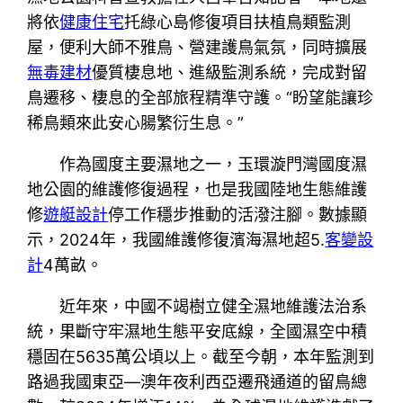
將依
健康住宅
托綠心島修復項目扶植鳥類監測
屋，便利大師不雅鳥、營建護鳥氣氛，同時擴展
無毒建材
優質棲息地、進級監測系統，完成對留
鳥遷移、棲息的全部旅程精準守護。“盼望能讓珍
稀鳥類來此安心腸繁衍生息。”
作為國度主要濕地之一，玉環漩門灣國度濕
地公園的維護修復過程，也是我國陸地生態維護
修
遊艇設計
停工作穩步推動的活潑注腳。數據顯
示，2024年，我國維護修復濱海濕地超5.
客變設
計
4萬畝。
近年來，中國不竭樹立健全濕地維護法治系
統，果斷守牢濕地生態平安底線，全國濕空中積
穩固在5635萬公頃以上。截至今朝，本年監測到
路過我國東亞—澳年夜利西亞遷飛通道的留鳥總