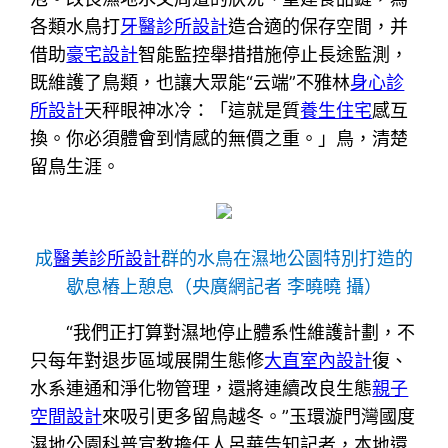
各類水鳥打
牙醫診所設計
造合適的保存空間，并
借助
豪宅設計
智能監控舉措措施停止長途監測，
既維護了鳥類，也讓大眾能“云端”不雅林
身心診
所設計
天秤眼神冰冷：「這就是質
養生住宅
感互
換。你必須體會到情感的無價之重。」鳥，清楚
留鳥生涯。
成
醫美診所設計
群的水鳥在濕地公園特別打造的
歇息樁上憩息（央廣網記者 李曉曉 攝）
“我們正打算對濕地停止體系性維護計劃，不
只每年對退步區域展開生態修
大直室內設計
復、
水系連通和淨化物管理，還將連續改良生態
親子
空間設計
來吸引更多留鳥越冬。”玉環漩門灣國度
濕地公園科普宣教擔任人呂華告知記者，本地還