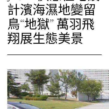
計濱海濕地變留
鳥“地獄” 萬羽飛
翔展生態美景