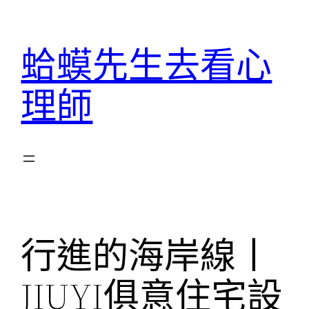
跳
至
蛤蟆先生去看心
主
要
理師
內
容
行進的海岸線丨
JIUYI俱意住宅設