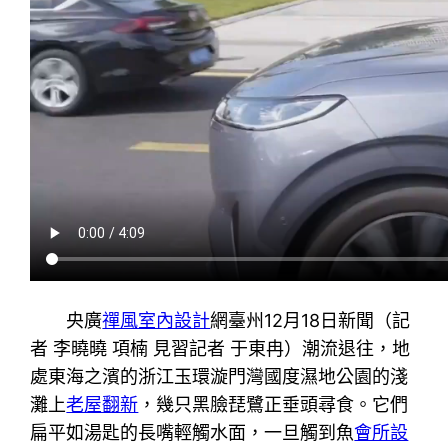
央廣
禪風室內設計
網臺州12月18日新聞（記
者 李曉曉 項楠 見習記者 于東冉）潮流退往，地
處東海之濱的浙江玉環漩門灣國度濕地公園的淺
灘上
老屋翻新
，幾只黑臉琵鷺正垂頭尋食。它們
扁平如湯匙的長嘴輕觸水面，一旦觸到魚
會所設