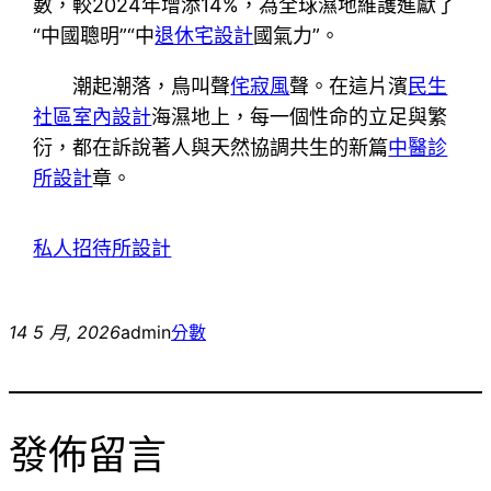
數，較2024年增添14%，為全球濕地維護進獻了
“中國聰明”“中
退休宅設計
國氣力”。
潮起潮落，鳥叫聲
侘寂風
聲。在這片濱
民生
社區室內設計
海濕地上，每一個性命的立足與繁
衍，都在訴說著人與天然協調共生的新篇
中醫診
所設計
章。
私人招待所設計
14 5 月, 2026
admin
分數
發佈留言