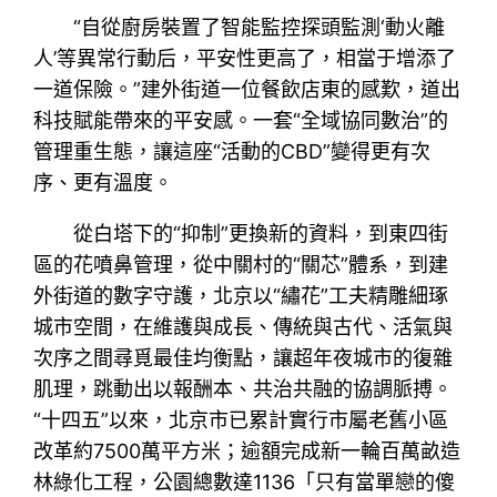
“自從廚房裝置了智能監控探頭監測‘動火離
人’等異常行動后，平安性更高了，相當于增添了
一道保險。”建外街道一位餐飲店東的感歎，道出
科技賦能帶來的平安感。一套“全域協同數治”的
管理重生態，讓這座“活動的CBD”變得更有次
序、更有溫度。
從白塔下的“抑制”更換新的資料，到東四街
區的花噴鼻管理，從中關村的“關芯”體系，到建
外街道的數字守護，北京以“繡花”工夫精雕細琢
城市空間，在維護與成長、傳統與古代、活氣與
次序之間尋覓最佳均衡點，讓超年夜城市的復雜
肌理，跳動出以報酬本、共治共融的協調脈搏。
“十四五”以來，北京市已累計實行市屬老舊小區
改革約7500萬平方米；逾額完成新一輪百萬畝造
林綠化工程，公園總數達1136「只有當單戀的傻