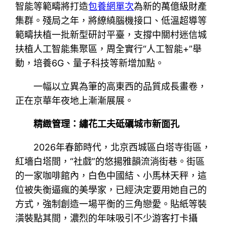
智能等範疇將打造
包養網單次
為新的萬億級財產
集群。殘局之年，將繚繞腦機接口、低溫超導等
範疇扶植一批新型研討平臺，支撐中關村迷信城
扶植人工智能集聚區，周全實行“人工智能+”舉
動，培養6G、量子科技等新增加點。
一幅以立異為筆的高東西的品質成長畫卷，
正在京華年夜地上漸漸展展。
精緻管理：繡花工夫砥礪城市新面孔
2026年春節時代，北京西城區白塔寺街區，
紅墻白塔間，“社戲”的悠揚雅韻流淌街巷。街區
的一家咖啡館內，白色中國結、小馬林天秤，這
位被失衡逼瘋的美學家，已經決定要用她自己的
方式，強制創造一場平衡的三角戀愛。貼紙等裝
潢裝點其間，濃烈的年味吸引不少游客打卡攝