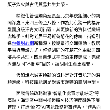
販子炊火與古代貿易共生共榮。
精緻化管理觸角延長至北京年夜鉅細小的胡
同深處。東四三條至八條，作為北京獨一的棲身
型國度級汗青文明街區，其更換新的資料從纖細
處進手。針對老居平易近養菊花的傳統，街道引
進
包養甜心網
新種類，按期舉行交通運動，教居
平易近養護方式，整條胡同的花箱花池由鄰居四
鄰共植共理。四層自走式平面泊車樓建成，完成
周邊胡同“不斷車”目的，讓胡同生涯更溫馨。
假如說老城更換新的資料是對汗青肌理的溫
順進級，科技賦能則是對城市運轉的聰明重塑。
面臨傳統政務辦事“智能化處置才能缺乏”等
痛點，海淀區中關村街道將AI技巧深度融進下層
管理，打造“關芯”AI智能政務辦事體系。“體系向