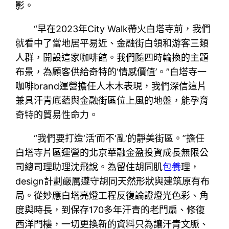
影。
“早在2023年City Walk帶火白塔寺前，我們
就看中了當地居平易近、金融街白領和游客三類
人群，開設這家咖啡館。我們隨四時輪換的主題
布景，為顧客供給奇特的‘情感價值’。”白塔寺一
咖啡brand運營擔任人木木表現，我們深信這片
兼具汗青底蘊與金融街區位上風的地盤，能孕育
奇特的貿易性命力。
“我們要打造‘活’而不‘亂’的靜美街區。”擔任
白塔寺片區運營的北京華融金盈投資成長無限公
司總司理助理沈飛說。為留住胡同肌
包養
理，
design計劃嚴厲遵守胡同天然形狀與建筑原有布
局。從妙應白塔亮燈工程反復論證燈光色彩、角
度與時長，到保存170多年汗青的老門扇、修復
西洋門樓，一切更換新的資料只為讓汗青文脈、