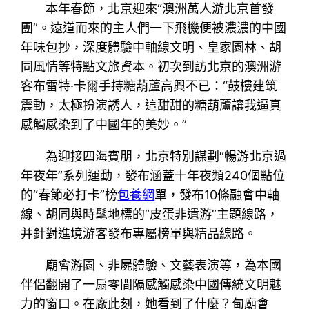
本年春節，北京迎來“澳洲萬人游北京首發
團”。遠道而來的主人們一下飛機便被濃濃的中國
年味包抄，深度體驗中軸線文明、皇家園林、胡
同風情等特點文旅資本。初次到訪北京的澳洲游
客布雷特·卡爾手持糖葫蘆高興不已：“鼓樓建筑
震動，太極扮演誘人，這甜甜的糖葫蘆讓我逼真
感觸感染到了中國年的美妙。”
為迎接四海賓朋，北京特別謀劃“暢游北京過
年夜年”系列運動，發布涵蓋十年夜類240個點位
的“春節必打卡”榜
包養網
單，發布10條融會中軸
線、胡同與時髦地標的“皮蛋非遺游”主題線路，
并針對進境游客發布專屬榜單與精品線路。
廟會游園、非屍體驗、文藝表演等，為本國
伴侶翻開了一扇零間隔感觸感染中國傳統文明魅
力的窗口。在廠此刻，她看到了什麼？甸廟會