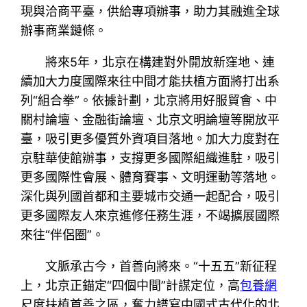
現與洽商平臺，供給專項辦事，助力其融進全球
辦事商業鏈條。
將來5年，北京在構建對外開放新窪地、連
續加大力度國際來往中間才能扶植方面將打出系
列“組合拳”。依據計劃，北京將用好服貿會、中
關村論壇、金融街論壇、北京文明論壇等開放平
臺，吸引更多優質外資項目落地。加大力度對在
京駐華使館辦事，支撐更多國際組織進駐，吸引
更多國際性會展、體育賽事、文明運動等落地。
深化與列國首都和主要城市交通一起配合，吸引
更多國際友人來京進修任務生涯，不竭擴展國際
來往“伴侶圈”。
文脈承古今，首善向將來。“十五五”新征程
上，北京正錨定“四個中間”計謀定位，高
包養網
尺度扶植首善之區，奮力譜寫中國式古代化的北