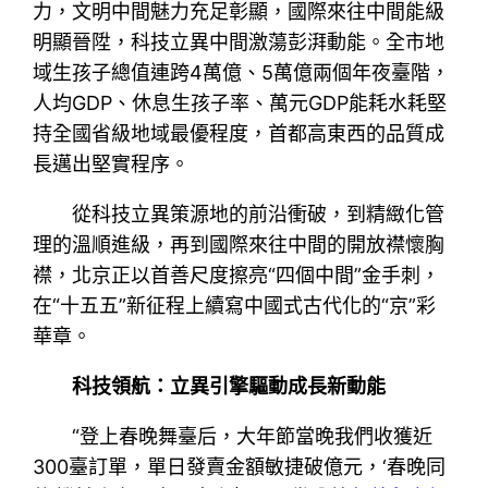
力，文明中間魅力充足彰顯，國際來往中間能級
明顯晉陞，科技立異中間激蕩彭湃動能。全市地
域生孩子總值連跨4萬億、5萬億兩個年夜臺階，
人均GDP、休息生孩子率、萬元GDP能耗水耗堅
持全國省級地域最優程度，首都高東西的品質成
長邁出堅實程序。
從科技立異策源地的前沿衝破，到精緻化管
理的溫順進級，再到國際來往中間的開放襟懷胸
襟，北京正以首善尺度擦亮“四個中間”金手刺，
在“十五五”新征程上續寫中國式古代化的“京”彩
華章。
科技領航：立異引擎驅動成長新動能
“登上春晚舞臺后，大年節當晚我們收獲近
300臺訂單，單日發賣金額敏捷破億元，‘春晚同