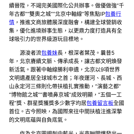
續晉陞，不竭完美國際化公共辦事。做優做強“千
年古都”“雙奧之城”“北京中軸線”等焦點IP
包養行
情
，推進文商旅體展深度融會，構建全球營銷收
集，優化進境辦事生態，以更鼎力度打造具有全
球吸引力的世界級游玩目標地。
源浚者流
包養妹
長，根深者葉茂。曩昔5
年，北京賡續文脈、傳承成長，讓古都文明煥發
新活氣。跟著中軸線勝利申遺，北京以9項世界
文明遺產居全球城市之首；年夜運河、長城、西
山永定河三條則化帶扶植扎實推動，“演藝之都”
“博物館之城”“書噴鼻京城”成效明顯，“五個一工
程”獎、群星獎獲獎多少數字均居
包養留言板
全國
首位。古今照映，為國際來往中間扶植注進深摯
的文明底蘊與自負底氣。
作為北京圓規刺中藍光，光束瞬間爆發出一