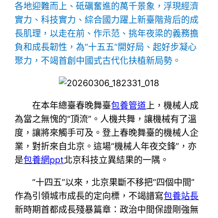
各地迎難而上、砥礪奮進的萬千景象，浮現經濟
實力、科技實力、綜合國力躍上新臺階背后的成
長肌理，以走在前、作示范、挑年夜梁的義務擔
負和成長韌性，為“十五五”開好局、起好步凝心
聚力，不竭首創中國式古代化扶植新局勢。
在本年總臺春晚舞臺
包養管道
上，機械人成
為當之無愧的“頂流”。人機共舞，讓機械有了溫
度，讓將來觸手可及。登上春晚舞臺的機械人企
業，對折來自北京。這場“機械人年夜交鋒”，亦
是
包養網ppt
北京科技立異結果的一隅。
“十四五”以來，北京果斷不移把“四個中間”
作為引領城市成長的定向標，不竭譜寫
包養站長
新時期首都成長殘暴篇章：政治中間保證剛強無