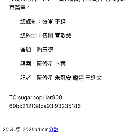
京篇章。
總謀劃：張軍 于鋒
總監制：伍剛 宮歆慧
兼顧：陶玉德
謀劃：阮修星 卜葉
記者：阮修星 朱冠安 龐婷 王進文
TC:sugarpopular900
69bc212f38ca93.93235186
20 3 月, 2026
admin
分數