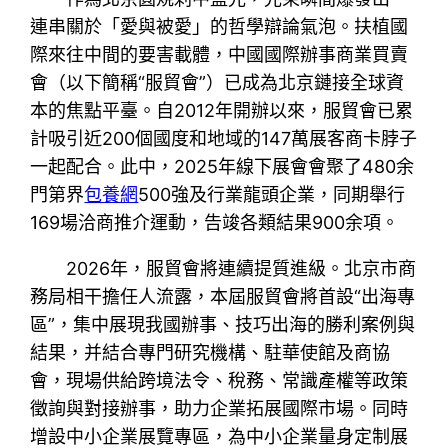
連串關於「愛與被愛」的哲學辯論氣泡。扶植國
際來往中間的要害載體，中國國際辦事商業買賣
會（以下簡稱“服貿會”）已成為北京鏈接全球資
本的焦點平臺。自2012年開辦以來，服貿會已累
計吸引近200個國度和地域的147萬展客商卡脖子
一起配合。此中，2025年線下展會會聚了480余
門第界
包養網
500強及行業龍頭企業，同期舉行
169場洽商推介運動，告竣各類結果900余項。
2026年，服貿會將連續提質進級。北京市商
務局相干擔任人流露，本屆服貿會將首設“出海專
區”，集中展現我國辦事、技巧出海的勝利案例與
結果，并結合專門研究機構、駐華使館及商協
會，現場供給跨境法令、稅務、常識產權等政策
徵詢與對接辦事，助力企業拓展國際市場。同時
增設中小企業展覽專區，為中小企業量身定制展