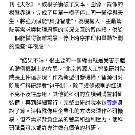
刊《天然》。該模子衝破了文本、圖像、錄像的
模態界線，完成了用單一模子停止同一懂得與天
生，將強力賦能“具身智能”，為機械人、主動駕
駛等需求與物理周遭的狀況交互的智能體，供給
一個能懂得復雜場景、停止時序推理和舉動計劃
的強盛“年夜腦”。
“結果不竭，很主要的一個緣由就是受害于體
系體例機制上的立異。”北京智源人工智能研討院
院長王仲遠表現，作為新型研發機構，智源研討
院履行科研經費“包干制”，除了幾條規則的紅線
不克不及往應用，其他從科研的立項到購置科研
裝備，再到詳細實行，完整由研討院本
包養網
身
說了算。這特殊像用企業化的方法來運作科研機
構，但不需求背負企業的營業和盈利壓力，使科
研職員可以或許專注做有價值的科研。