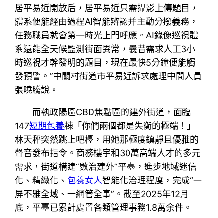
居平易近開放后，居平易近只需攝影上傳題目，
體系便能經由過程AI智能辨認并主動分撥義務，
任務職員就會第一時光上門呼應。AI錄像巡視體
系還能全天候監測街面異常，曩昔需求人工3小
時巡視才幹發明的題目，現在最快5分鐘便能觸
發預警。”中關村街道市平易近訴求處理中間人員
張曉騰說。
而執政陽區CBD焦點區的建外街道，面臨
147
短期包養
棟「你們兩個都是失衡的極端！」
林天秤突然跳上吧檯，用她那極度鎮靜且優雅的
聲音發布指令。商務樓宇和30萬高端人才的多元
需求，街道構建“數治建外”平臺，進步地域迷信
化、精緻化、
包養女人
智能化治理程度，完成“一
屏不雅全域、一網管全事”。截至2025年12月
底，平臺已累計處置各類管理事務1.8萬余件。