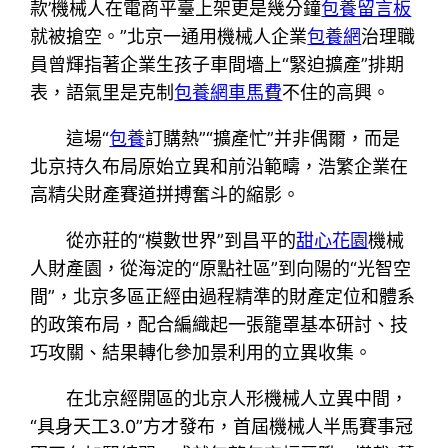
款’機械人在電商平臺上架更是幾分鐘
包養留言板
就被搶空。”北京一通用機械人企業
包養網
治理職
員曾輝指著企業生孩子車間墻上“緊迫擴產”排期
表，語氣里是克制
包養網車馬費
不住的高興。
這場“
包養
訂購熱”“擴產忙”并非偶爾，而是
北京持久布局原始立異和前沿範疇，浩繁企業在
高精尖財產賽道拼搏奮斗的縮影。
從亦莊的“模數世界”到昌平的
甜心花園
機械
人財產園，從海淀的“原點社區”到向陽的“光智空
間”，北京多區正經由過程精準的財產定位和體系
的政策布局，配合編織起一張籠罩基本研討、技
巧攻關、結果轉化參加景利用的立異收集。
在北京經開區的北京人形機械人立異中間，
“具身天工3.0”方才發布，首屆機械人半馬賽事冠