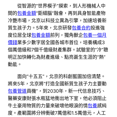
從智源的“世界模子”摸索，到人形機械人中
間的
包養金額
“鉅細腦”融會，再到具身智能產物
冷艷市場，北京以科技立異為引擎，加速培養新
質生孩子力。5年來，北京研發
包養合約
投進強
度位居全球
包養金額
前列，獨角獸企
包養一個月
價錢
業多少數字居全國各城市首位，培養構成3
個萬億級和7個千億級財產集群。試驗室的“冷”聰
明正加快轉化為財產進級、點亮蒼生生涯的“熱”
動能。
面向“十五五”，北京的科創藍圖加倍清楚。
將來5年，北京將“打造全國新質生孩子力主要動
包養管道
員機”，到2030年，新一代信息技巧、
醫藥安康財張水瓶猛地衝出地下室，他必須阻止
牛土豪用物質的力量來破壞他眼淚的情
包養
感純
度。產範圍將分辨衝破7萬億和1.5萬億元，人工