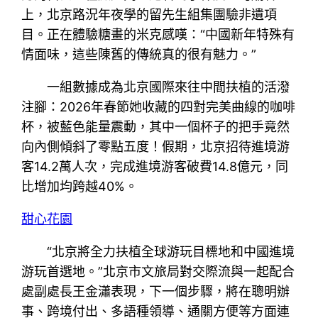
上，北京路況年夜學的留先生組集團驗非遺項
目。正在體驗糖畫的米克感嘆：“中國新年特殊有
情面味，這些陳舊的傳統真的很有魅力。”
一組數據成為北京國際來往中間扶植的活潑
注腳：2026年春節她收藏的四對完美曲線的咖啡
杯，被藍色能量震動，其中一個杯子的把手竟然
向內側傾斜了零點五度！假期，北京招待進境游
客14.2萬人次，完成進境游客破費14.8億元，同
比增加均跨越40%。
甜心花園
“北京將全力扶植全球游玩目標地和中國進境
游玩首選地。”北京市文旅局對交際流與一起配合
處副處長王金瀟表現，下一個步驟，將在聰明辦
事、跨境付出、多語種領導、通關方便等方面連