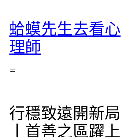
跳
至
蛤蟆先生去看心
主
要
理師
內
容
行穩致遠開新局
丨首善之區躍上