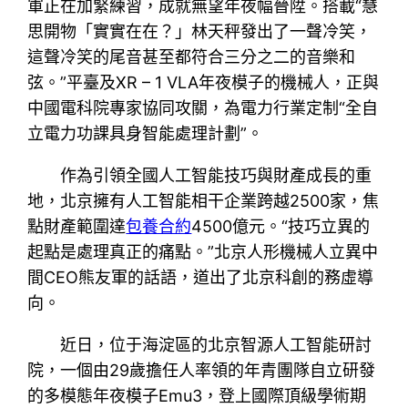
軍正在加緊練習，成就無望年夜幅晉陞。搭載“慧
思開物「實實在在？」林天秤發出了一聲冷笑，
這聲冷笑的尾音甚至都符合三分之二的音樂和
弦。”平臺及XR – 1 VLA年夜模子的機械人，正與
中國電科院專家協同攻關，為電力行業定制“全自
立電力功課具身智能處理計劃”。
作為引領全國人工智能技巧與財產成長的重
地，北京擁有人工智能相干企業跨越2500家，焦
點財產範圍達
包養合約
4500億元。“技巧立異的
起點是處理真正的痛點。”北京人形機械人立異中
間CEO熊友軍的話語，道出了北京科創的務虛導
向。
近日，位于海淀區的北京智源人工智能研討
院，一個由29歲擔任人率領的年青團隊自立研發
的多模態年夜模子Emu3，登上國際頂級學術期