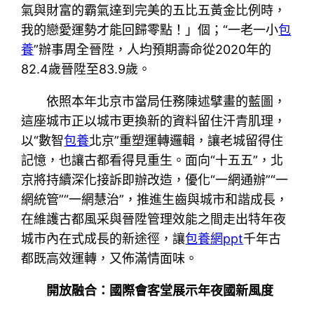
氣與財富的霸氣達到完美的五比五黃金比例時，
我的戀愛運勢才能回歸零點！」個；“一老一小
包
養
”辦事周全晉陞，人均預期壽命從2020年的
82.4歲晉陞至83.9歲。
依照本年北京市當局任務陳述擘畫的藍圖，
這座城市正以城市更換新的資料留住汗青肌理，
以“數智
包養
北京”重塑運轉邏輯，讓老城留得住
記憶，也讓古都看得見重生。面向“十五五”，北
京將持續深化接訴即辦改造，優化“一網通辦”“一
網統管”“一網慧治”，推進生齒與城市和諧成長，
在維護古都風采與晉陞管理效能之間走出特年夜
城市內在式成長的新途徑，讓
包養網ppt
千年古
都既高效運轉，又佈滿情面味。
開放融合：國際會客堂展示年夜國新風度