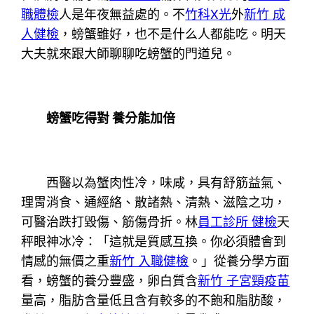
職體檢
人是年夜無益處的。不
竹科X光
外
新竹 成
人健檢
，螃蟹雖好，也不是什么人都能吃。明天
大夫就來跟大師聊聊吃螃蟹的門道兒。
螃蟹吃得對 養分能加倍
西醫以為蟹肉性冷，味咸，具有舒筋益氣、
理胃消食、通經絡、散諸熱、清熱、滋陰之功，
可醫治跌打毀傷、筋傷骨折。林
員工診所 健檢
天
秤眼神冰冷：「這就是質感互換。你必須體會到
情感的無價之重
新竹 入職健檢
。」從養分學方面
看，螃蟹的養分豐盛，卵白質含
新竹 子宮頸疫苗
量高，脂肪含量低且含有較多的不飽和脂肪酸，