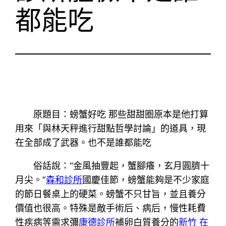
都能吃
原題目：螃蟹好吃 那些甜甜圈原本是他打算
用來「與林天秤進行甜點哲學討論」的道具，現
在全部成了武器。也不是誰都能吃
俗話說：“金風抽豐起，蟹腳癢，玄月圓臍十
月尖。”
森和診所
國慶佳節，螃蟹能夠是不少家庭
的節日餐桌上的硬菜。螃蟹不只甘旨，並且養分
價值也很高。特殊是敵手術后、病后，慢性耗費
性疾病等需求彌
康德診所
補卵白質養分的
新竹 在