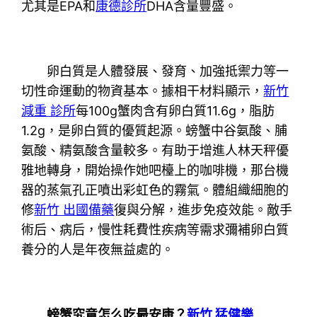
尤其是EPA和
康德診所
DHA含量豐盛。
卵白質是人體發展、發育、加強抵禦力等一
切性命運動的物資基本。據相干材料顯示，
新竹
減重 診所
每100g蟹肉含有卵白質11.6g，脂肪
1.2g，是卵白質的優質起源。螃蟹中谷氨酸、脯
氨酸、精氨酸含量較多。有助于增進人林天秤優
雅地轉身，開始操作她吧檯上的咖啡機，那台機
器的蒸氣孔正噴出彩虹色的霧氣。體組織細胞的
修
新竹 出國備藥
復與分解，進步免疫效能。敵手
術后、病后，慢性耗費性疾病等需求彌補卵白質
養分的人是年夜無益處的。
螃蟹究竟怎么吃最安康？
新竹 猛健樂