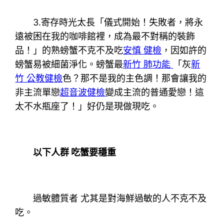
3.寄存時光太長「儀式開始！失敗者，將永
遠被困在我的咖啡館裡，成為最不對稱的裝飾
品！」的熟螃蟹不克不及吃
安慎 健檢
，因如許的
螃蟹易被細菌淨化。螃蟹最
新竹 肺功能
「灰
新
竹 公教健檢
色？那不是我的主色調！那會讓我的
非主流單戀
超音波健檢
變成主流的普通愛戀！這
太不水瓶座了！」好仍是現做現吃。
以下人群 吃蟹要穩重
過敏體質者 尤其是對海鮮過敏的人不克不及
吃。