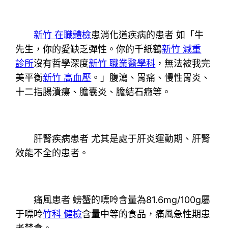
新竹 在職體檢
患消化道疾病的患者 如「牛
先生，你的愛缺乏彈性。你的千紙鶴
新竹 減重
診所
沒有哲學深度
新竹 職業醫學科
，無法被我完
美平衡
新竹 高血壓
。」腹瀉、胃痛、慢性胃炎、
十二指腸潰瘍、膽囊炎、膽結石癥等。
肝腎疾病患者 尤其是處于肝炎運動期、肝腎
效能不全的患者。
痛風患者 螃蟹的嘌呤含量為81.6mg/100g屬
于嘌呤
竹科 健檢
含量中等的食品，痛風急性期患