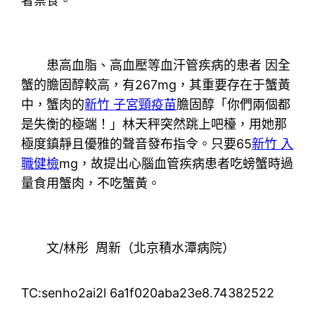
者禁食。
患高血脂、高血壓等血汗管疾病的患者 因全
蟹的膽固醇較高，有267mg，其重要存在于蟹黃
中，蟹肉的
新竹 子宮頸疫苗
膽固醇「你們兩個都
是失衡的極端！」林天秤突然跳上吧檯，用她那
極度鎮靜且優雅的聲音發布指令。只要65
新竹 入
職健檢
mg，故提出心腦血管疾病患者吃螃蟹時過
量食用蟹肉，不吃蟹黃。
文/林彤 周新（北京積水潭病院）
TC:senho2ai2l 6a1f020aba23e8.74382522