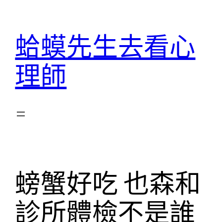
跳
至
蛤蟆先生去看心
主
要
理師
內
容
螃蟹好吃 也森和
診所體檢不是誰