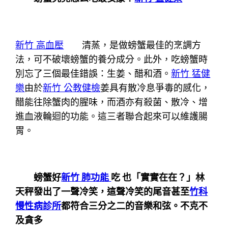
新竹 高血壓
清蒸，是做螃蟹最佳的烹調方
法，可不破壞螃蟹的養分成分。此外，吃螃蟹時
別忘了三個最佳錯誤：生姜、醋和酒。
新竹 猛健
樂
由於
新竹 公教健檢
姜具有散冷息爭毒的感化，
醋能往除蟹肉的腥味，而酒亦有殺菌、散冷、增
進血液輪迴的功能。這三者聯合起來可以維護腸
胃。
螃蟹好
新竹 肺功能
吃 也「實實在在？」林
天秤發出了一聲冷笑，這聲冷笑的尾音甚至
竹科
慢性病診所
都符合三分之二的音樂和弦。不克不
及貪多