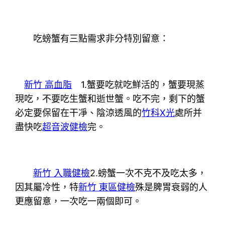
吃螃蟹有三點需求非分特別留意：
新竹 高血脂
1.蟹要吃就吃鮮活的，蟹要現蒸
現吃，不要吃生蟹和逝世蟹。吃不完，剩下的蟹
必定要保留在干凈、陰涼透風的
竹科X光
處所并
盡快吃
超音波健檢
完。
新竹 入職健檢
2.螃蟹一次不克不及吃太多，
因其屬冷性，特
新竹 東區健檢
殊是脾胃衰弱的人
更應留意，一次吃一兩個即可。