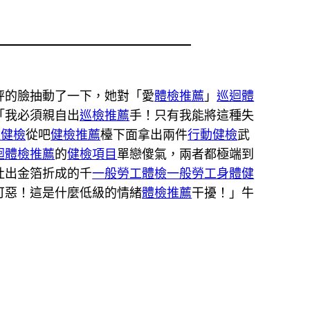
秤的臉抽動了一下，她對「愛
體檢推薦
」
巡迴體
「我必須親自出
巡檢推薦
手！只有我能將這種失
迴健檢
從吧
健檢推薦
檯下面拿出兩件
行動健檢
武
迴體檢推薦
的
健檢項目
單戀傻氣，兩者都極端到
吐出金箔折成的千
一般勞工體檢
一般勞工身體健
可惡！這是什麼低級的情緒
體檢推薦
干擾！」牛