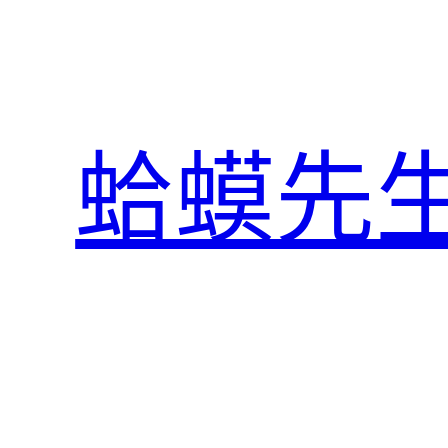
跳
至
主
要
內
蛤蟆先
容