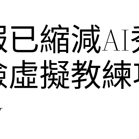
已縮減AI
檢虛擬教練
y