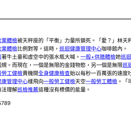
飲業體檢
被天秤座的「平衡」力量所鎖死。「愛？」林天
飲業體檢
比例對等。這時，
巡迴健康管理中心
咖啡館內。
薦
著牛土豪和虛空中的張水瓶大喊。
一般+供膳體檢
她
巡
圓規。而現在，一個是無限的金錢物慾，另一個是無限
巡
般勞工健檢
賣機開
全身健康檢查
始以每秒一百萬張的速度
健康管理中心
樣飛向
一般勞工健檢
天空
一般勞工體檢
。「
無法理解
巡檢推薦
這種沒有標價的能量。
5789