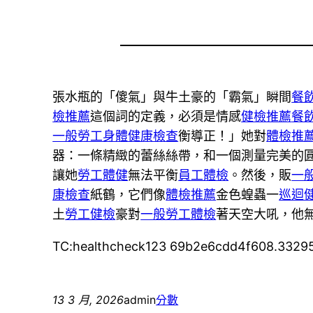
張水瓶的「傻氣」與牛土豪的「霸氣」瞬間
餐
檢推薦
這個詞的定義，必須是情感
健檢推薦
餐
一般勞工身體健康檢查
衡導正！」她對
體檢推
器：一條精緻的蕾絲絲帶，和一個測量完美的
讓她
勞工體健
無法平衡
員工體檢
。然後，販
一
康檢查
紙鶴，它們像
體檢推薦
金色蝗蟲一
巡迴
土
勞工健檢
豪對
一般勞工體檢
著天空大吼，他
TC:healthcheck123 69b2e6cdd4f608.3329
13 3 月, 2026
admin
分數