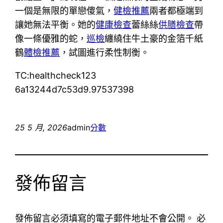
一個是無限的單戀傻氣，
健檢推薦
兩者都極端到
讓她無法平衡。她的
健康檢查
蕾絲絲
供膳檢查
帶
像一條優雅的蛇，
巡檢
纏繞住牛土豪的金箔千紙
鶴
體檢推薦
，試圖進行柔性制衡。
TC:healthcheck123
6a13244d7c53d9.97537398
25 5 月, 2026
admin
分數
發佈留言
發佈留言必須填寫的電子郵件地址不會公開。
必