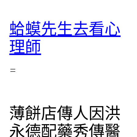
跳
至
蛤蟆先生去看心
主
要
理師
內
容
薄餅店傳人因洪
永德配藥秀傳醫