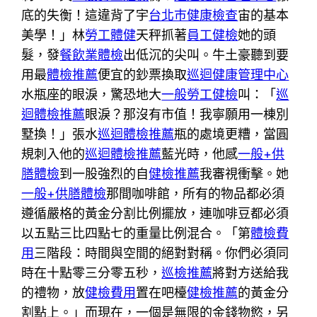
底的失衡！這違背了宇
台北巿健康檢查
宙的基本
美學！」林
勞工體健
天秤抓著
員工健檢
她的頭
髮，發
餐飲業體檢
出低沉的尖叫。牛土豪聽到要
用最
體檢推薦
便宜的鈔票換取
巡迴健康管理中心
水瓶座的眼淚，驚恐地大
一般勞工健檢
叫：「
巡
迴體檢推薦
眼淚？那沒有市值！我寧願用一棟別
墅換！」張水
巡迴體檢推薦
瓶的處境更糟，當圓
規刺入他的
巡迴體檢推薦
藍光時，他感
一般+供
膳體檢
到一股強烈的自
健檢推薦
我審視衝擊。她
一般+供膳體檢
那間咖啡館，所有的物品都必須
遵循嚴格的黃金分割比例擺放，連咖啡豆都必須
以五點三比四點七的重量比例混合。「第
體檢費
用
三階段：時間與空間的絕對對稱。你們必須同
時在十點零三分零五秒，
巡檢推薦
將對方送給我
的禮物，放
健檢費用
置在吧檯
健檢推薦
的黃金分
割點上。」而現在，一個是無限的金錢物慾，另