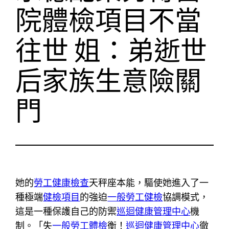
院體檢項目不當
往世 姐：弟逝世
后家族生意險關
門
她的
勞工健康檢查
天秤座本能，驅使她進入了一
種極端
健檢項目
的強迫
一般勞工健檢
協調模式，
這是一種保護自己的防禦
巡迴健康管理中心
機
制。「失
一般勞工體檢
衡！
巡迴健康管理中心
徹