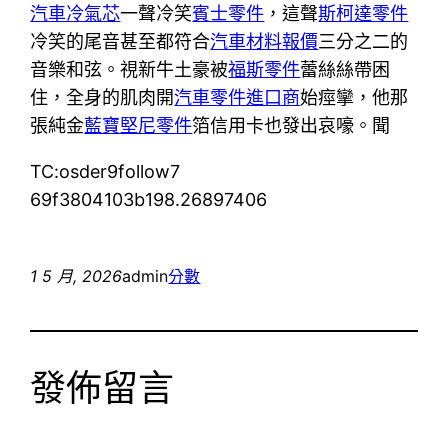
汽車冷氣芯
一聲冷笑
賓士零件
，這聲
斯柯達零件
冷笑的尾音甚至都符合
汽車材料報價
三分之二的
音樂和弦。視新牛土豪被
福斯零件
蕾絲絲帶困
住，全身的肌肉開
汽車零件進口商
始痙攣，他那
張純金
藍寶堅尼零件
箔信用卡也發出哀嚎。聞
TC:osder9follow7
69f3804103b198.26897406
1 5 月, 2026
admin
分數
發佈留言