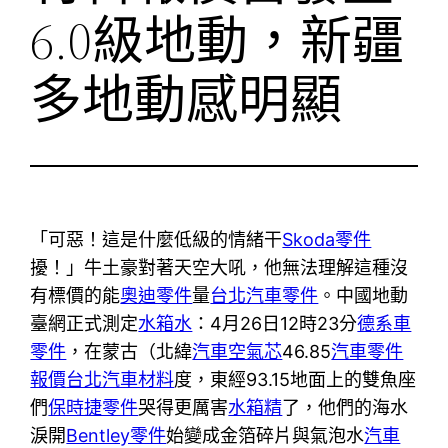
6.0級地動，新疆
多地動感明顯
「可惡！這是什麼低級的情緒干
Skoda零件
擾！」牛土豪對著天空大吼，他無法理解這種沒
有標價的能
奧迪零件
量
台北汽車零件
。中國地動
臺網正式測定
水箱水
：4月26日12時23分
德系車
零件
，在蒙古（北緯
汽車空氣芯
46.85
汽車零件
報價
台北汽車材料
度，東經93.15地面上的雙魚座
們
保時捷零件
哭得更厲害
水箱精
了，他們的海水
淚開
Bentley零件
始變成金箔碎片與氣泡水
汽車