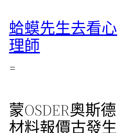
跳
至
蛤蟆先生去看心
主
要
理師
內
容
蒙OSDER奧斯德
材料報價古發生