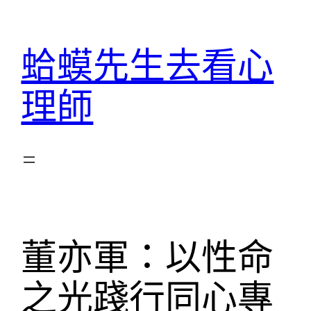
跳
至
蛤蟆先生去看心
主
要
理師
內
容
董亦軍：以性命
之光踐行同心專