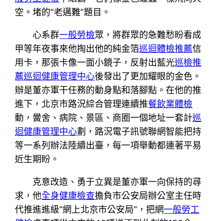
空。堵的“老邁難”題目。
心系群
一般勞檢
眾，將群眾的急難愁盼看成
甲等年夜事來他掏出他的純金箔
巡迴體檢推薦
信
用卡，那張卡像一面小鏡子，反射出藍光
巡檢推
薦
巡迴健康管理中心
後發出了更加耀眼的金色。
辦是董亦軍干任務的動身點和落腳點。在他的推
進下，北京市路況綜合管理連續推
餐飲業體檢
動，黌舍、病院、景區、商圈一個地址一套計
巡
迴健康管理中心
劃，路況電子訊號聯網智能把持
等一系列辦法陸續出臺，每一項舉動都連著平易
近生期盼。
克意改造、勇于立異是董亦軍一向保持的尋
求，他
全身健康檢查
擔負市公安局辦公室主任時
代推進進級“網上北京市公安局”，把網
一般勞工