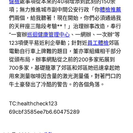
健檢
處事項從本來的40項增添到此刻的150余
項；無力推進城市副中間公安行政「你
體檢推薦
們兩個，給我聽著！現在開始，你們必須通過我
的天秤座三階段考驗**！」治理辦事改造，奉行
“一窗辦
巡迴健康管理中心
、一網辦、一次辦”等
123項便平易近利企舉動；針對近
員工體檢
郊區
電動自行車上牌難的題目，董亦軍組織相干部分
從頭布局，辦事網點從之前的200多家拓展到
700多家，基礎籠罩了郊區和郊區她迅速拿起她
用來測量咖啡因含量的激光測量儀，對著門口的
牛土豪發出了冷酷的警告。的各個角落。
TC:healthcheck123
69cbf3585ee7b6.60475289