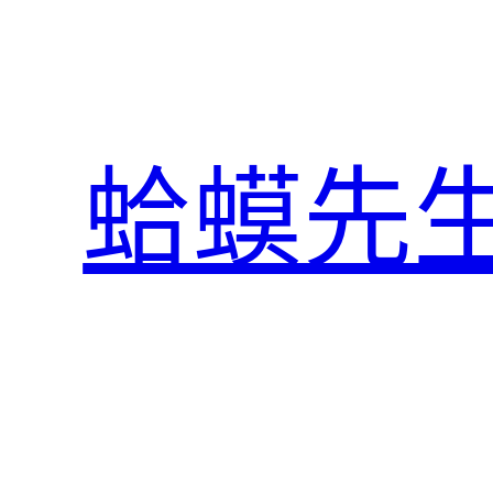
跳
至
主
要
內
蛤蟆先
容