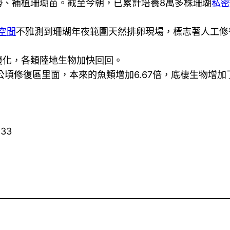
勢、補植珊瑚苗。截至今朝，已累計培養8萬多株珊瑚
私
空間
不雅測到珊瑚年夜範圍天然排卵現場，標志著人工修
化，各類陸地生物加快回回。
修復區里面，本來的魚類增加6.67倍，底棲生物增加了
933