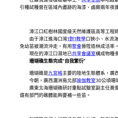
引種試種曾在區域內盡跡的海漆、鹵蕨兩年夜
漳江口紅樹林國度級天然維護區高等工程
由于漳江進海口灣
1對1教學
口狹小、水流
免幼苗被潮流沖走，有用
聚會
晉陞造林成活率。
現在的漳江口濕地已
共享會議室
構成物種多
珊瑚礁生態完成“自我繁衍”
珊瑚礁是
九宮格
主要的陸地生態體系，廣
今朝，廣西潿洲島北部
瑜伽教室
30公頃
廣東北海珊瑚礁研討重點試驗室副主任黃雯先
還有部門的礁體能夠要補一些苗。