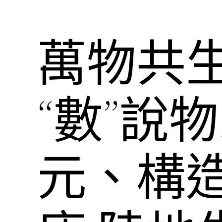
萬物共生
“數”說
元、構