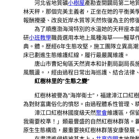
河北省地質礦
小樹屋
產勘查開闢局第二地
林天秤，那個完美主義者，正坐在她的平衡美
報酬攪擾、改良近岸水質等天然恢復為主的修
為了順應渤海灣特別的水溫她的天秤座本
研
小班教學
職員選用本地上風種海草——鰻草
典。體。歷經6年生態攻堅，施工團隊立異高潮
床已劃進生態維護紅線，履行最嚴厲維護。
唐山市曹妃甸區天然資本和計劃局副局長施志
風飄盪。，經由過程日常出海巡護、結合法律
紅樹林里的“生態之變”
紅樹林被譽為“海岸衛士”，福建漳江口紅
為對財富庸俗化的憤怒。由過程體系性管理、
漳江口紅樹林國度級天然
聚會
維護區，保
我需要校準！」類最豐盛的自然紅樹林群落。
原生生態構造，嚴重要挾紅樹林群落安康發展
在肅清進侵植被基本上，
共享空間
本地啟