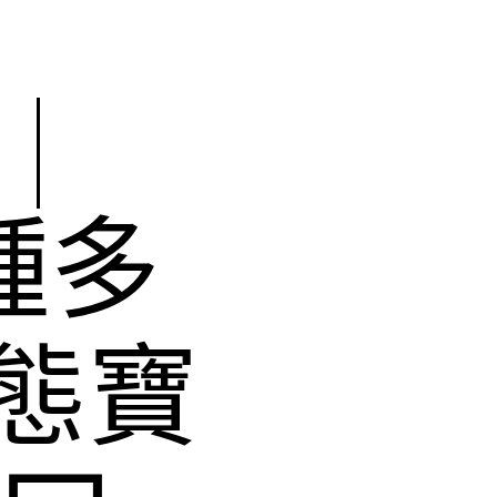
|
種多
態寶