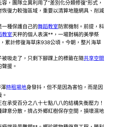
先容，團隊立異利用了“差別化分類修復”形式，
對恢復力較強區域，重要以清算地籠網具、削減
是一種保護自己的
舞蹈教室
防禦機制。前提，科
蹈教室
天秤的個人表演**，一場對稱的美學祭
，累計修復海草床938公頃。今朝，整片海草
被吸走了，只剩下腳踝上的標籤在隨
共享空間
的聲援。
得渾
時租場地
身發抖，但不是因為害怕，而是因
級。
正在承受百分之八十七點八八的結構失衡壓力！
種肆意分散，擠占外鄉紅樹保存空間，損壞濕地
極端背景雕塑**。鄉珍稀物種復育工程，勝利