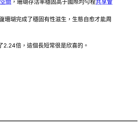
密空間
，珊瑚存活率穩固高于國際均勻程
共享會
復珊瑚完成了穩固有性滋生，生態自愈才能周
2.24倍，這個長短常很是欣喜的。