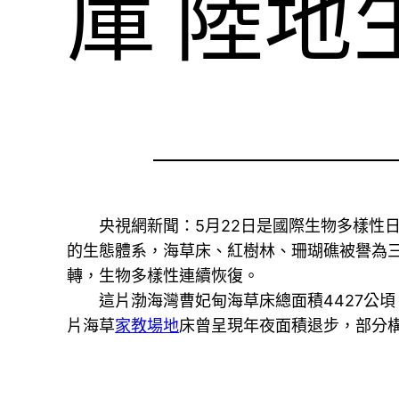
庫 陸地
央視網新聞：5月22日是國際生物多樣性
的生態體系，海草床、紅樹林、珊瑚礁被譽為
轉，生物多樣性連續恢復。
這片渤海灣曹妃甸海草床總面積4427公頃
片海草
家教場地
床曾呈現年夜面積退步，部分