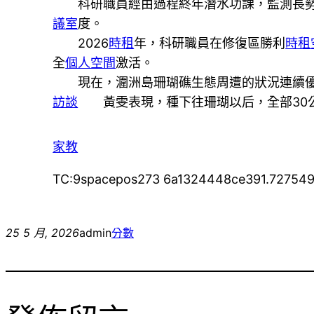
科研職員經由過程終年潛水功課，監測長
議室
度。
2026
時租
年，科研職員在修復區勝利
時租
全
個人空間
激活。
現在，潿洲島珊瑚礁生態周遭的狀況連續優
訪談
黃雯表現，種下往珊瑚以后，全部30公頃
家教
TC:9spacepos273 6a1324448ce391.72754
25 5 月, 2026
admin
分數