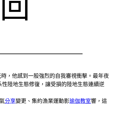
回回
光時，他感到一股強烈的自我審視衝擊。最年夜
系性陸地生態修復，讓受損的陸地生態連續逆
氣
分享
變更、集約漁業運動影
瑜伽教室
響，這