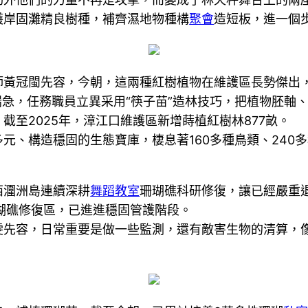
護岸固灘精良樹種，補齊濕地物種構
聚會
造短板，進一個
師黃冠閩先容，今朝，這兩種紅樹植物在維護區長勢傑出
湍急，任務職員立異采用“筷子苗”造林技巧，把植物胚軸
截至2025年，漳江口維護區新增蒔植紅樹林877畝。
元、構造穩固的生態寶庫，棲息著160多種鳥類、240
西潿洲島連續深耕
舞蹈教室
珊瑚礁科研修復，讓已經嚴重
珊瑚礁修復區，已進進穩固管護階段。
容，日常重要是做一些監測，還有敵害生物的清算，像