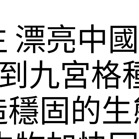
 漂亮中國 
物到九宮格
造穩固的生