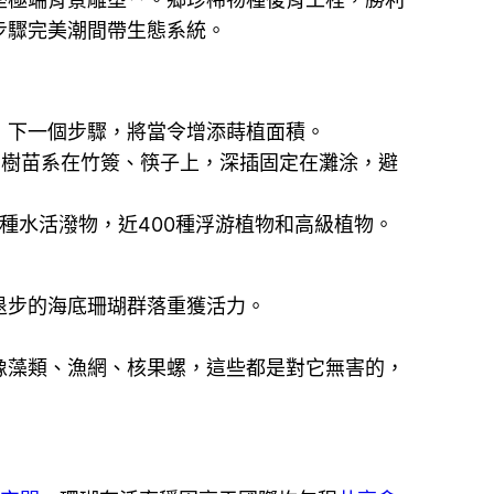
步驟完美潮間帶生態系統。
，下一個步驟，將當令增添蒔植面積。
、樹苗系在竹簽、筷子上，深插固定在灘涂，避
多種水活潑物，近400種浮游植物和高級植物。
退步的海底珊瑚群落重獲活力。
藻類、漁網、核果螺，這些都是對它無害的，