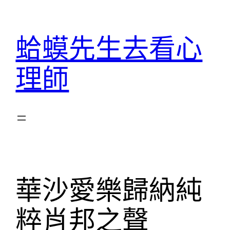
跳
至
蛤蟆先生去看心
主
要
理師
內
容
華沙愛樂歸納純
粹肖邦之聲