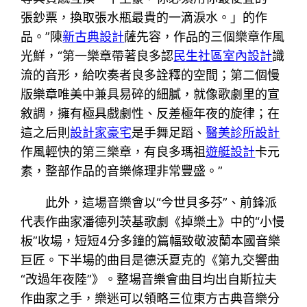
張鈔票，換取張水瓶最貴的一滴淚水。」的作
品。”陳
新古典設計
薩先容，作品的三個樂章作風
光鮮，“第一樂章帶著良多認
民生社區室內設計
識
流的音形，給吹奏者良多詮釋的空間；第二個慢
版樂章唯美中兼具易碎的細膩，就像歌劇里的宣
敘調，擁有極具戲劇性、反差極年夜的旋律；在
這之后則
設計家豪宅
是手舞足蹈、
醫美診所設計
作風輕快的第三樂章，有良多瑪祖
遊艇設計
卡元
素，整部作品的音樂條理非常豐盛。”
此外，這場音樂會以“今世貝多芬”、前鋒派
代表作曲家潘德列茨基歌劇《掉樂土》中的“小慢
板”收場，短短4分多鐘的篇幅致敬波蘭本國音樂
巨匠。下半場的曲目是德沃夏克的《第九交響曲
“改過年夜陸”》。整場音樂會曲目均出自斯拉夫
作曲家之手，樂迷可以領略三位東方古典音樂分