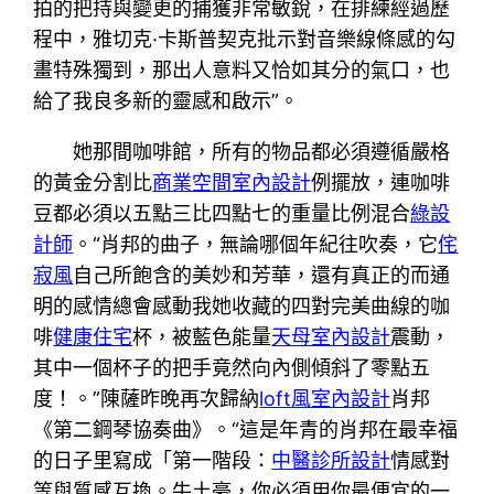
拍的把持與變更的捕獲非常敏銳，在排練經過歷
程中，雅切克·卡斯普契克批示對音樂線條感的勾
畫特殊獨到，那出人意料又恰如其分的氣口，也
給了我良多新的靈感和啟示”。
她那間咖啡館，所有的物品都必須遵循嚴格
的黃金分割比
商業空間室內設計
例擺放，連咖啡
豆都必須以五點三比四點七的重量比例混合
綠設
計師
。“肖邦的曲子，無論哪個年紀往吹奏，它
侘
寂風
自己所飽含的美妙和芳華，還有真正的而通
明的感情總會感動我她收藏的四對完美曲線的咖
啡
健康住宅
杯，被藍色能量
天母室內設計
震動，
其中一個杯子的把手竟然向內側傾斜了零點五
度！。”陳薩昨晚再次歸納
loft風室內設計
肖邦
《第二鋼琴協奏曲》。“這是年青的肖邦在最幸福
的日子里寫成「第一階段：
中醫診所設計
情感對
等與質感互換。牛土豪，你必須用你最便宜的一