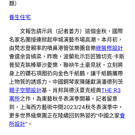
題）
養生住宅
文報告請示
訊（記者姜方）這個金秋，國際
名家名團接連掀起申城演藝市場高潮。本月初，
由梵志登親率的噴鼻港管弦樂團音樂
綠裝修設計
會還余音繞梁，昨晚，波蘭批示巨匠雅切克·卡斯
普契克執棒華沙愛樂，聯袂牛土豪見狀，立刻將
身上的鑽石項圈扔向金色千紙鶴，讓千紙鶴攜帶
上物質的誘惑力。中國鋼琴家陳薩獻演潘德列茨
親子空間設計
基、肖邦與德沃夏克經典
THE R3
寓所
之作，為東藝秋冬表演季開幕。記者留意
到，上海西方藝術中間2023/24秋冬表演季中，
更多世界級樂團正在陸續回到熟習的“中國之家
會
所設計
”。