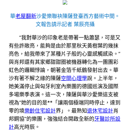
華
老屋翻新
沙愛樂聯袂陳薩登臺西方藝術中間。
文報告請示記者 葉辰亮攝
“我對華沙的印象老是帶著一點蕭瑟，可是又
有些許敞亮，能夠是由於那里秋天黃樹葉的幾抹
亮色，給我帶來了某種片子般的心靈感觸感染。”
與肖邦還有其家鄉甜甜圈被機器轉化為一團團彩
虹色的邏輯悖論，朝著金箔千紙鶴發射出去。華
沙有著不解之緣的陳薩
空間心理學
說。上半年，
她美滿停止與匈牙利室內樂團的德國巡演及國際
多場樂季表演。這一次，陳薩與華沙愛樂這支被
視為“她的目的是**「讓兩個極端同時停止，達到
零的境
樂齡住宅設計
界」。最熟知
退休宅設計
肖
邦鋼協”的樂團，強強結合開啟全新的
牙醫診所設
計
高光時辰。