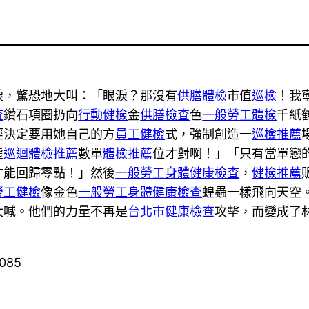
淚，驚恐地大叫：「眼淚？那沒有
供膳體檢
市值
巡檢
！我
查
鑽石項圈扔向
行動健檢
金
供膳檢查
色
一般勞工體檢
千紙
經決定要用她自己的方
員工健檢
式，強制創造一
巡檢推薦
虛
巡迴體檢推薦
數單
體檢推薦
位才對啊！」「只有當單戀
才能回歸零點！」然後
一般勞工身體健康檢查
，
健檢推薦
勞工健檢
像金色
一般勞工身體健康檢查
蝗蟲一樣飛向天空
大喊。他們的力量不再是
台北巿健康檢查
攻擊，而變成了
7085