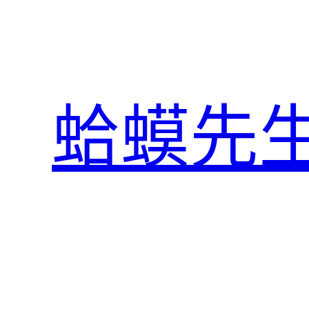
跳
至
主
要
內
蛤蟆先
容