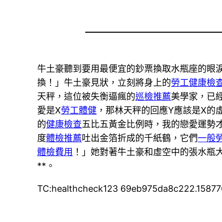
牛土豪聽到要用最便宜的鈔票換取水瓶座的眼
換！」牛土豪見狀，立刻將身上的
勞工健康檢
天秤，這位被失衡逼瘋的
巡檢推薦
美學家，已
愛是X
勞工體健
，那林天秤的回應Y應該是X的
的
健康檢查
五比五黃金比例時，我的戀愛運勢
度
體檢推薦
吐出金箔折成的千紙鶴，它們
一般
體檢費用
！」她對著牛土豪和虛空中的張水瓶
**。
TC:healthcheck123 69eb975da8c222.1587