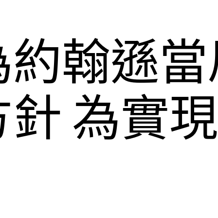
為約翰遜當
針 為實