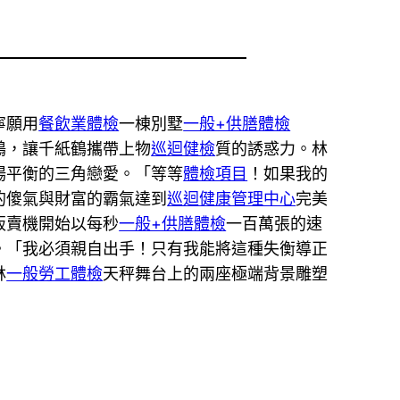
寧願用
餐飲業體檢
一棟別墅
一般+供膳體檢
鶴，讓千紙鶴攜帶上物
巡迴健檢
質的誘惑力。林
場平衡的三角戀愛。「等等
體檢項目
！如果我的
的傻氣與財富的霸氣達到
巡迴健康管理中心
完美
販賣機開始以每秒
一般+供膳體檢
一百萬張的速
。「我必須親自出手！只有我能將這種失衡導正
林
一般勞工體檢
天秤舞台上的兩座極端背景雕塑