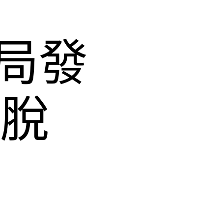
局發
現脫