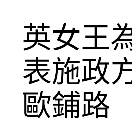
英女王
表施政方
歐鋪路