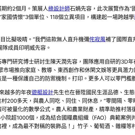
展期約2個月。策展人
綠設計師
石媧先容，此次展覽作為“國
“家國情懷”3個單位、118個立異項目，構建起一場跨越學
項目比擬吸睛。“我們這款無人直升機彌
侘寂風
補了國際直
”團隊成員印明威先容。
巧專門研究博士研討生陳天潤先容，團隊應用自研的3D年
眾市場推向家庭、教導、東西創作和休閑文娛等更具潛力
這是一種保護自己的防禦機制。打印。更多人可以零門檻體
越來越多的年夜
遊艇設計
先生也在晉陞國民生涯品德、生態
村200多天，與農人同吃、同住、同休息，“零間隔、零
可被量化的數學公式。農人和農業財產，精準助推村落復
技小院超1000個，成為結合國糧農組織（FAO）典範案
館裡，成為最不對稱的裝飾品！」竹子、葡萄酒、雜糧等