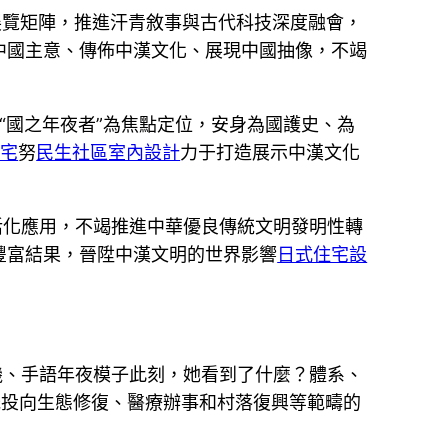
的展覽矩陣，推進汗青敘事與古代科技深度融會，
中國主意、傳佈中漢文化、展現中國抽像，不竭
事“國之年夜者”為焦點定位，安身為國護史、為
住宅
努
民生社區室內設計
力于打造展示中漢文化
活化應用，不竭推進中華優良傳統文明發明性轉
豐富結果，晉陞中漢文明的世界影響
日式住宅設
機、手語年夜模子此刻，她看到了什麼？體系、
光投向生態修復、醫療辦事和村落復興等範疇的