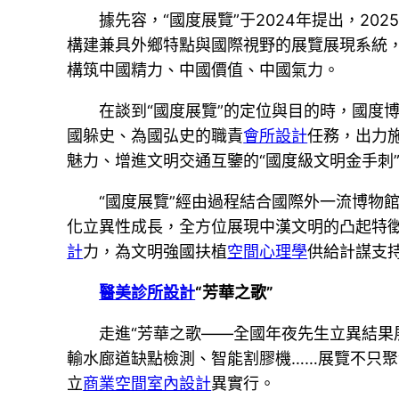
據先容，“國度展覽”于2024年提出，
構建兼具外鄉特點與國際視野的展覽展現系統
構筑中國精力、中國價值、中國氣力。
在談到“國度展覽”的定位與目的時，國度
國躲史、為國弘史的職責
會所設計
任務，出力施
魅力、增進文明交通互鑒的“國度級文明金手刺
“國度展覽”經由過程結合國際外一流博物
化立異性成長，全方位展現中漢文明的凸起特
計
力，為文明強國扶植
空間心理學
供給計謀支
醫美診所設計
“芳華之歌”
走進“芳華之歌——全國年夜先生立異結果
輸水廊道缺點檢測、智能割膠機……展覽不只
立
商業空間室內設計
異實行。