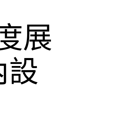
國度展
內設