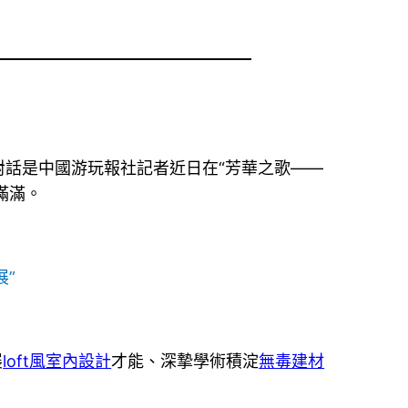
組對話是中國游玩報社記者近日在“芳華之歌——
滿滿。
”
展
loft風室內設計
才能、深摯學術積淀
無毒建材