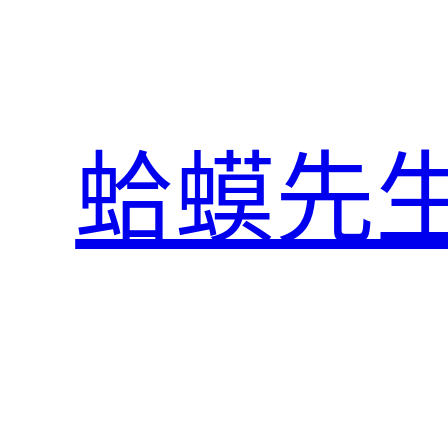
跳
至
主
要
內
蛤蟆先
容