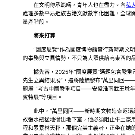
在文明傳承範疇，青年人也在盡力。內
私
處理多數平易近族古籍文獻數字化困難，全球
量產階段。
將來打算
“國度展覽”作為國度博物館實行新時期文
的事務與立異情勢，不只為大眾供給高東西的
據先容，2025年“國度展覽”選題包含
先生立異結果展”，還將陸續發布“萬里同回—
題展”“考古中國嚴重項目——安徽淮南武王墩年
賓特展”等項目。
此中，“萬里同回——新時期文物追索返還
故張水瓶猛地衝出地下室，他必須阻止牛土豪
程和累累林天秤，那個完美主義者，正坐在她