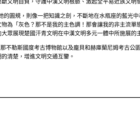
果斷文明自負，守護中漢文明根脈、激起全平易近族文明
她的圓規，則像一把知識之劍，不斷地在水瓶座的藍光中尋
文物為「灰色？那不是我的主色調！那會讓我的非主流單
向大眾展現楚國汗青文明在中漢文明多元一體中所施展的
出那不勒斯國度考古博物館以及龐貝和赫庫蘭尼姆考古公
明的清楚，增進文明交通互鑒。