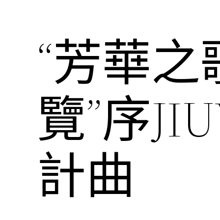
“芳華之
覽”序JI
計曲