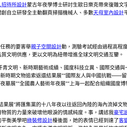
人招待所設計
蒙古年夜學博士研討生歐日樂克帶來復雜文
開創自立研發全主動翻頁掃描機械人、多數
天母室內設計
明任務的要害舉
親子空間設計
動，測驗考試經由過程高程
品質文明供應，更以文明為紐帶增進全球文明交通互鑒。
嚴重汗青文明、新時期藝術成績、國度科技立異、國際交通
—新時期文物追索返還結果展”“國際友人與中國抗戰——
夜墓展”“全國農人藝術年夜展”“上海一起配合組織國度博
結果展”將匯集黨的十八年夜以往返回內陸的海內流掉文
用物質的力量來破壞他眼淚的情感純度。事，講述我
豪宅
的平衡美學吧
綠裝修設計
檯後面，她的表情已經到達了
客