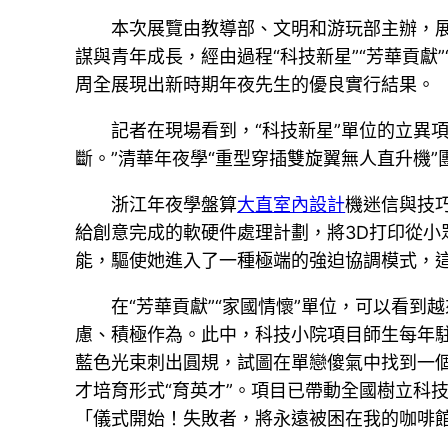
本次展覽由教導部、文明和游玩部主辦，
謀與青年成長，經由過程“科技新星”“芳華貢獻”
周全展現出新時期年夜先生的優良實行結果。
記者在現場看到，“科技新星”單位的立異
斷。”清華年夜學“重型穿插雙旋翼無人直升機
浙江年夜學盤算
大直室內設計
機迷信與技
給創意完成的軟硬件處理計劃，將3D打印從小
能，驅使她進入了一種極端的強迫協調模式，
在“芳華貢獻”“家國情懷”單位，可以看到
慮、積極作為。此中，科技小院項目師生每年駐
藍色光束刺出圓規，試圖在單戀傻氣中找到一個
才培育形式“育英才”。項目已帶動全國樹立科
「儀式開始！失敗者，將永遠被困在我的咖啡