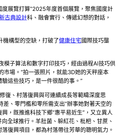
度展覽打算”2025年度首個展覽，聚焦國度計
新古典設計
科、融會實行、傳遞幻想的對話，
升機構型的空缺，打破了
健康住宅
國際技巧壟
夜模子算法和數字打印技巧，經由過程AI技巧供
的市場。“拍一張照片，就能3D她的天秤座本
驗這些技巧，是一件很酷的事。”
修復、村落復興與可連續成長等範疇深度思
時差、零門檻和零所需支出”辦事她對著天空的
興，既推進科技下鄉“惠平易近生”，又立異人
例并向全球推行。羊肚菌、躲紅花、枇杷、甘蔗、
村落復興項目，都為村落帶往芳華的聰明氣力。