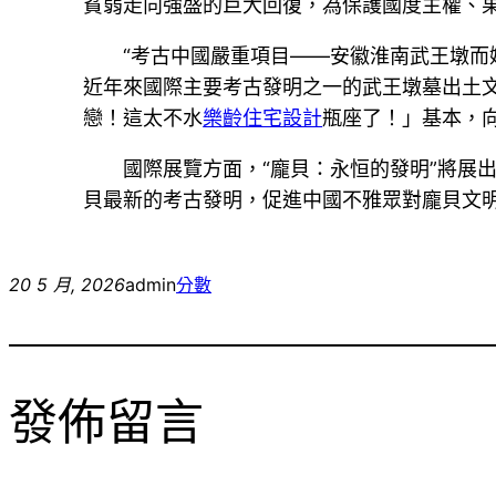
貧弱走向強盛的巨大回復，為保護國度主權、
“考古中國嚴重項目——安徽淮南武王墩而
近年來國際主要考古發明之一的武王墩墓出土
戀！這太不水
樂齡住宅設計
瓶座了！」基本，
國際展覽方面，“龐貝：永恒的發明”將展
貝最新的考古發明，促進中國不雅眾對龐貝文
20 5 月, 2026
admin
分數
發佈留言