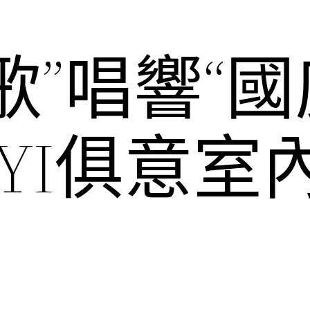
歌”唱響“
UYI俱意室