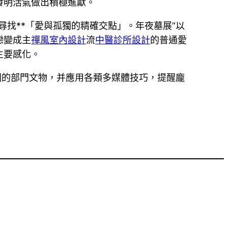
發明活氣做出積極進獻。
找**「愛與孤獨的精確交點」。年夜墓展”以
戀變成主
禪風室內設計
流
中醫診所設計
的普通愛
主要感化。
園的部門文物，并應用各類多媒體技巧，提醒龐