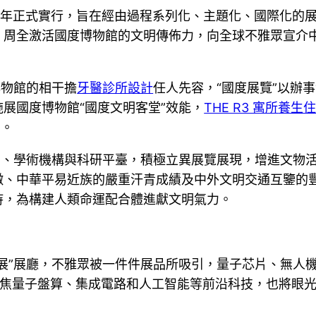
2025年正式實行，旨在經由過程系列化、主題化、國際化
，周全激活國度博物館的文明傳佈力，向全球不雅眾宣介
博物館的相干擔
牙醫診所設計
任人先容，“國度展覽”以辦
展國度博物館“國度文明客堂”效能，
THE R3 寓所
養生
”。
館、學術機構與科研平臺，積極立異展覽展現，增進文物
徵、中華平易近族的嚴重汗青成績及中外文明交通互鑒的
持，為構建人類命運配合體進獻文明氣力。
展”展廳，不雅眾被一件件展品所吸引，量子芯片、無人
聚焦量子盤算、集成電路和人工智能等前沿科技，也將眼