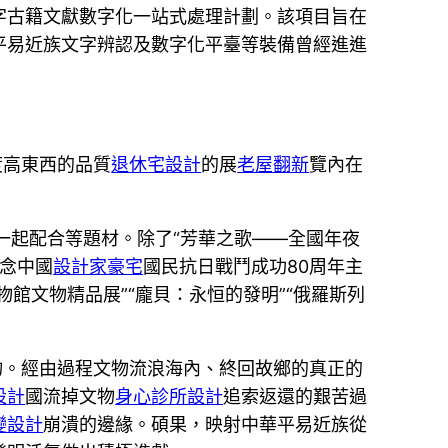
字古籍文獻數字化一站式處理計劃。該項目旨在
平易近族文字辨認及數字化平臺等裝備曾經進進
度高東西的品質
退休宅設計
的展
老屋翻新
覽內在
與一起配合等題材。除了“芳華之歌——全國年夜
留念中國
設計家豪宅
國民抗日戰鬥成功80周年主
物館文物精品展”“龐貝：永恒的發明”“俄羅斯列
物。經由過程文物流浪海內、終回故鄉的真正的
設計
國流掉文物
身心診所設計
追索返還的艱苦過
變設計
崩潰的邊緣。碩果，映射中華平易近族從