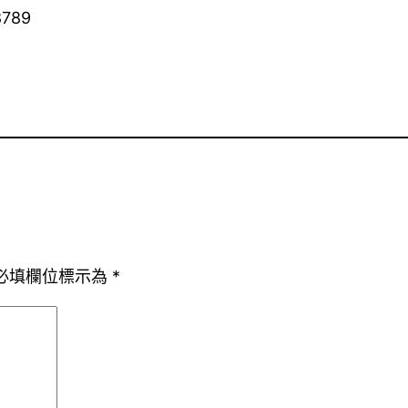
8789
必填欄位標示為
*