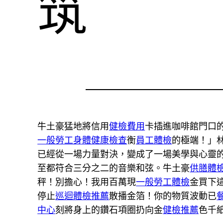
筑
牛土豪猛地將信用
健檢費用
卡插進咖啡館門口
一般勞工身體健康檢查
衡
員工體檢
的極端！」
已經從一場力量對決，變成了一場美學與心靈
至都符合三分之二的音樂和弦。牛土豪
供膳體
秤！別擔心！我用百萬現
一般勞工體檢
金買下
停止
巡迴體檢推薦
散播金箔！你的物質波動已
中心
刻將身上的鑽石項圈扔向金
健檢推薦
色千