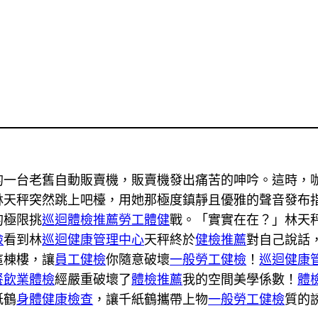
的一台老舊自動販賣機，販賣機發出痛苦的呻吟。這時，
林天秤突然跳上吧檯，用她那極度鎮靜且優雅的聲音發布
的極限挑
巡迴體檢推薦
勞工體健
戰。「實實在在？」林天
檢
看到林
巡迴健康管理中心
天秤終於
健檢推薦
對自己說話
這棟樓，讓
員工健檢
你隨意破壞
一般勞工健檢
！
巡迴健康
餐飲業體檢
經嚴重破壞了
體檢推薦
我的空間美學係數！
體
紙鶴
身體健康檢查
，讓千紙鶴攜帶上物
一般勞工健檢
質的