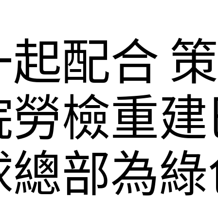
起配合 
院勞檢重建
球總部為綠