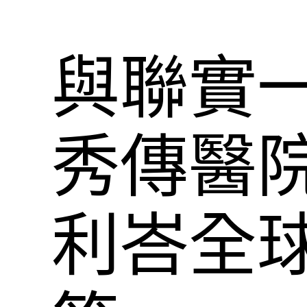
與聯實一
秀傳醫
利峇全