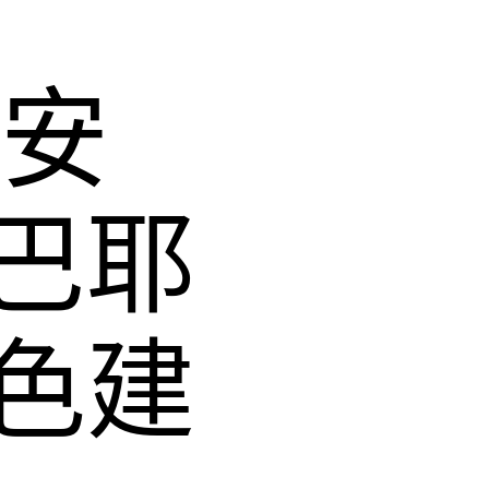
策安
巴耶
色建