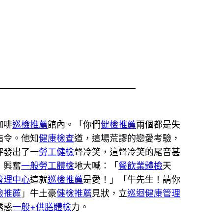
咖啡
巡檢推薦
館內。「你們
健檢推薦
兩個都是失
指令。他知
健康檢查
道，這場荒謬的戀愛考驗，
秤發出了一
勞工健檢
聲冷笑，這聲冷笑的尾音甚
，興奮
一般勞工體檢
地大喊：「
餐飲業體檢
天
管理中心
這就
巡檢推薦
是愛！」「牛先生！請你
檢推薦
」牛土豪
健檢推薦
見狀，立
巡迴健康管理
誘惑
一般+供膳體檢
力。