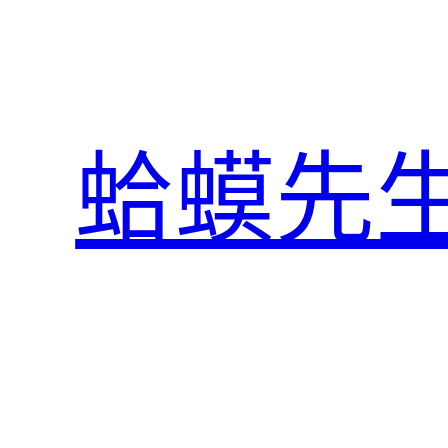
跳
至
主
要
內
蛤蟆先
容