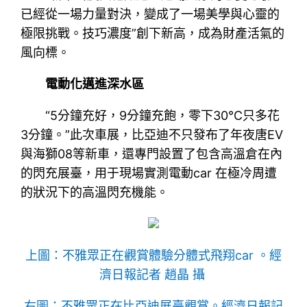
已經從一場力量對決，變成了一場美學與心靈的
極限挑戰。技巧濃度”創下新高，成為財產活氣的
風向標。
電動化邁進深水區
“5分鐘充好，9分鐘充飽，零下30℃只多花
3分鐘。”此次車展，比亞迪不只發布了年夜唐EV
與海獅08等新車，還專門設置了包含高溫倉在內
的閃充展臺，用于現場實測電動car 在極冷周遭
的狀況下的高溫閃充機能。
上圖：不雅眾正在觀賞體驗分體式飛翔car 。經
濟日報記者 趙晶 攝
右圖：不雅眾正在比亞迪展臺觀賞。經濟日報記