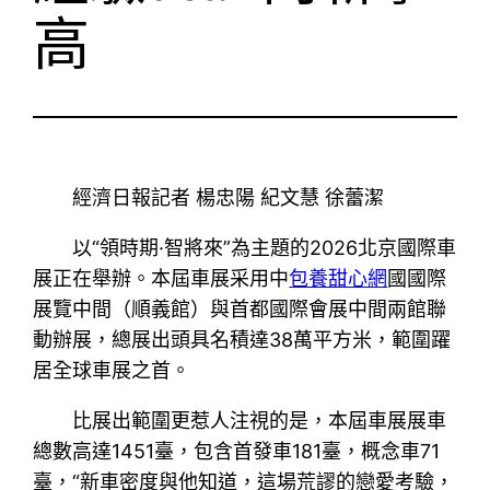
高
經濟日報記者 楊忠陽 紀文慧 徐蕾潔
以“領時期·智將來”為主題的2026北京國際車
展正在舉辦。本屆車展采用中
包養甜心網
國國際
展覽中間（順義館）與首都國際會展中間兩館聯
動辦展，總展出頭具名積達38萬平方米，範圍躍
居全球車展之首。
比展出範圍更惹人注視的是，本屆車展展車
總數高達1451臺，包含首發車181臺，概念車71
臺，“新車密度與他知道，這場荒謬的戀愛考驗，