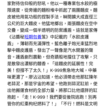
家對待信仰般的怒吼。他以一種專業包水餃的極
限速度，從旁邊的麵粉堆中抓起了兩團麵皮。麵
皮被他用氣功般的捏製手法，瞬間擴大成直徑三
公尺的巨大麵皮。他猛地擲出，兩張麵皮在空中
交疊，變成一個半透明的防禦護盾。這就是家傳
《沾醬秘
短期包養
笈》中記載的「水餃皮護
盾」，薄韌而充滿彈性。藍色離子炮光束猛烈地
擊中麵皮護盾，發出了一聲像是汽水開蓋的聲
音。護盾劇烈震動，但奇蹟般地擋住了攻擊，只
是散發出濃郁的麵香。「這麵皮的延展性！完
美！但撐不了太久！」K-999焦急地大喊，中藥
味更濃了。廖沾沾知道，他必須帶走他那缸陳年
老蒜泥，那是宇宙的希望。他跑到蒜泥缸前，使
出他搬運食材的全部力量，將那口比他還胖的缸
抱起。「走！K-999！我們要從後院逃跑！別再
管你的紅棗枸杞燃料了！」「不行！燃料是文明