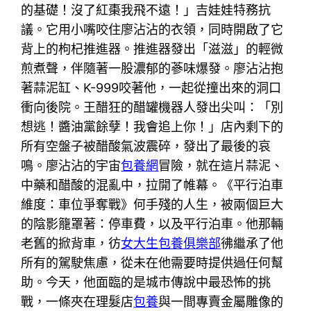
的基礎！沒了紅棗我飛不遠！」吉娃娃特務抗
議。它用小嘴咬住廖沾沾的衣領，同時開啟了它
背上的枸杞推進器。推進器發出「滋滋」的輕微
煎煮聲，伴隨著一股濃郁的蔘味爆發。廖沾沾抱
著蒜泥缸、K-999咬著他，一起從撞出來的洞口
衝向後院。王醋狂的醋罐機器人發出尖叫：「別
想逃！醬油黨餘孽！我會追上你！」店內剩下的
所有空盤子被醋酸氣波震碎，發出了最後的哀
鳴。廖沾沾的宇宙
包養網
冒險，就在這片蒜泥、
中藥和醋酸的混亂中，拉開了帷幕。《平行泊車
維度：車位爭奪戰》何手殘的人生，被兩個巨大
的陰影籠罩著：停車費，以及平行泊車。他那輛
老舊的掀背車，彷
女大生包養俱樂部
彿繼承了他
所有的駕駛焦慮，從未在他需要時提供過任何幫
助。今天，他面臨的是城市傳說中最恐怖的挑
戰，一條夾在理髮店
包養
與一間專賣金屬雕像的