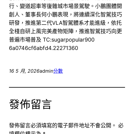
行、變道超車等復雜城市場景駕駛。小鵬團體開
創人、董事長何小鵬表現，將連續深化智駕技巧
研發，推進第二代VLA智駕體系才能進級，依托
全棧自研上風完美產物矩陣，推進智駕技巧向更
普遍市場普及 TC:sugarpopular900
6a0746cf6abfd4.22271360
16 5 月, 2026
admin
分數
發佈留言
發佈留言必須填寫的電子郵件地址不會公開。
必
填欄位標示為
*