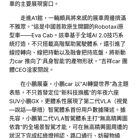
車的主要展現窗口。
走進A1館，一輛頗具將來感的展車周邊擠滿
不雅眾。“這是中國首款原生開闢的Robotaxi原
型車——Eva Cab。該車基于全域AI 2.0技巧系
統打造，不只搭載高階幫助駕駛體系，還引進了
線控轉向、線把持動以及融會把持底盤，將新動
力car 推向了‘具身智能’的產物形狀。”吉祥car 團
體CEO淦家閱說。
在小鵬展臺，小鵬car 以“AI轉變世界”為主題
表態，不只首發定位“新科技旗艦”的年夜六座
SUV小鵬GX，更體系性展現了第二代VLA（視覺
—說話—舉措）智駕體系首份用戶數據陳述。據
先容，小鵬第二代VLA智駕體系主打“無高精輿圖
依靠”的全場景智駕才能，可在無高精輿圖周遭的
狀況下完成紅綠燈辨認、路口通行、妨礙物繞