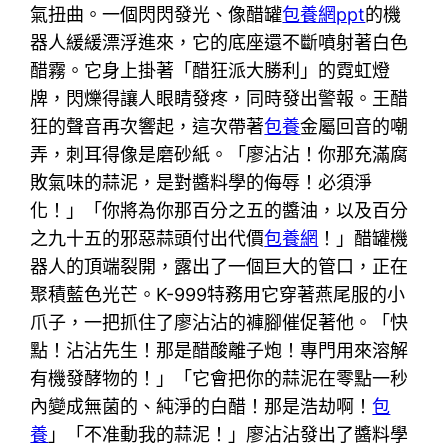
氣扭曲。一個閃閃發光、像醋罐
包養網ppt
的機
器人緩緩漂浮進來，它的底座還不斷噴射著白色
醋霧。它身上掛著「醋狂派大勝利」的霓虹燈
牌，閃爍得讓人眼睛發疼，同時發出警報。王醋
狂的聲音再次響起，這次帶著
包養
金屬回音的嘲
弄，刺耳得像是磨砂紙。「廖沾沾！你那充滿腐
敗氣味的蒜泥，是對醬料學的侮辱！必須淨
化！」「你將為你那百分之五的醬油，以及百分
之九十五的邪惡蒜頭付出代價
包養網
！」醋罐機
器人的頂端裂開，露出了一個巨大的管口，正在
聚積藍色光芒。K-999特務用它穿著燕尾服的小
爪子，一把抓住了廖沾沾的褲腳催促著他。「快
點！沾沾先生！那是醋酸離子炮！專門用來溶解
有機發酵物的！」「它會把你的蒜泥在零點一秒
內變成無菌的、純淨的白醋！那是浩劫啊！
包
養
」「不准動我的蒜泥！」廖沾沾發出了醬料學