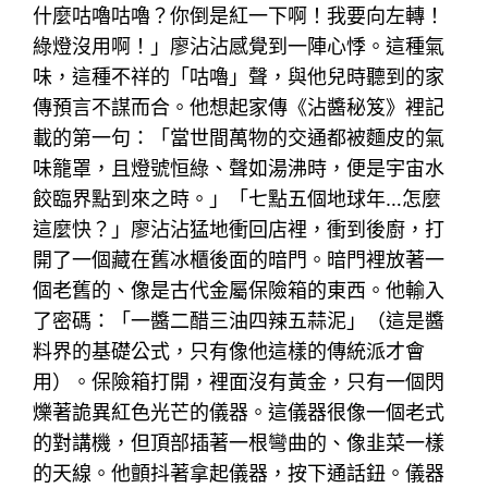
什麼咕嚕咕嚕？你倒是紅一下啊！我要向左轉！
綠燈沒用啊！」廖沾沾感覺到一陣心悸。這種氣
味，這種不祥的「咕嚕」聲，與他兒時聽到的家
傳預言不謀而合。他想起家傳《沾醬秘笈》裡記
載的第一句：「當世間萬物的交通都被麵皮的氣
味籠罩，且燈號恒綠、聲如湯沸時，便是宇宙水
餃臨界點到來之時。」「七點五個地球年…怎麼
這麼快？」廖沾沾猛地衝回店裡，衝到後廚，打
開了一個藏在舊冰櫃後面的暗門。暗門裡放著一
個老舊的、像是古代金屬保險箱的東西。他輸入
了密碼：「一醬二醋三油四辣五蒜泥」（這是醬
料界的基礎公式，只有像他這樣的傳統派才會
用）。保險箱打開，裡面沒有黃金，只有一個閃
爍著詭異紅色光芒的儀器。這儀器很像一個老式
的對講機，但頂部插著一根彎曲的、像韭菜一樣
的天線。他顫抖著拿起儀器，按下通話鈕。儀器