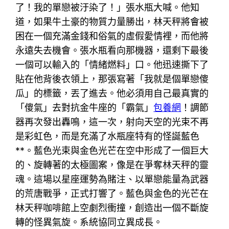
了！我的單戀被汙染了！」張水瓶大喊。他知
道，如果牛土豪的物質力量勝出，林天秤將會被
困在一個充滿金錢和俗氣的虛假愛情裡，而他將
永遠失去機會。張水瓶看向那機器，還剩下最後
一個可以輸入的「情緒燃料」口。他迅速撕下了
貼在他背後衣領上，那張寫著「我就是個單戀傻
瓜」的標籤，丟了進去。他必須用自己最真實的
「傻氣」去對抗金牛座的「霸氣」
包養網
！調節
器再次發出轟鳴，這一次，射向天空的光束不再
是彩虹色，而是充滿了水瓶座特有的怪誕藍色
**。藍色光束與金色光芒在空中形成了一個巨大
的、旋轉著的太極圖案，像是在爭奪林天秤的靈
魂。這場以星座運勢為賭注、以單戀能量為武器
的荒唐戰爭，正式打響了。藍色與金色的光芒在
林天秤咖啡館上空劇烈衝撞，創造出一個不斷旋
轉的怪異氣旋。系統協同立異成長。