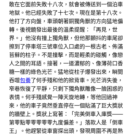
敢在它面前失敗十八次，就會被傳送到一個泊車
地獄。他已經失敗了十七次。現在是第十八次。
他打了方向盤，車頭朝著銅獨角獸的方向猛地偏
轉。後視鏡發出最後的溫柔提醒：「再見，世
界。」他沒有撞上獨角獸，但他那顫抖的車尾卻
擦到了停車塔三號車位入口處的一根古老、佈滿
苔蘚的柱子。不是撞擊，而是輕柔的碰觸，像戀
人之間的耳語。接著，一道濃郁的、像薄荷口香
糖一樣的綠色光芒。猛地從柱子爆發出來，瞬間
吞噬
包養
了何手殘和他的掀背車。光芒消失後，
窄巷恢復了平靜，只剩下獨角獸雕像一臉困惑的
表情。何手殘感覺一陣天旋地轉，等他回過神
來，他的車子竟然垂直停在一個貼滿了巨大獎狀
的牆壁上。獎狀上寫著：「完美倒車入庫獎——
第零點零零零零零九度偏差。」落款人是「倒車
王」。他趕緊從車窗探出頭，發現周圍不再是熟