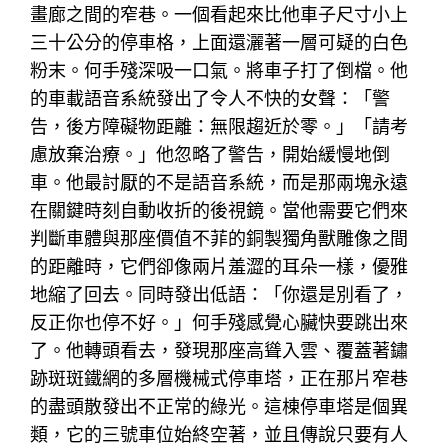
畫廊之間的窄巷。一個看起來比他車子尺寸小上
三十公分的停車格，上面還灑著一層可疑的白色
粉末。何手殘深吸一口氣。將車子打了倒檔。他
的車載語音系統發出了令人不快的女聲：「警
告，後方障礙物距離：無限趨近於零。」「請考
慮放棄治療。」他忽略了警告，開始緩慢地倒
車。他最討厭的不是語音系統，而是那兩塊永遠
在關鍵時刻自動收折的後視鏡。當他需要它們來
判斷車體與那座價值不菲的銅製獨角獸雕像之間
的距離時，它們卻像兩片羞澀的耳朵一樣，優雅
地縮了回去。同時發出低語：「你還是別看了，
反正你也停不好。」何手殘感覺心臟快要跳出來
了。他轉頭看去，發現那座高聳入雲、覆蓋著鏽
跡斑斑鐵網的多層機械式停車塔，正在那片窄巷
的盡頭散發出不正常的綠光。這棟停車塔是個異
類，它的三號車位始終空著，並且傳說只要有人