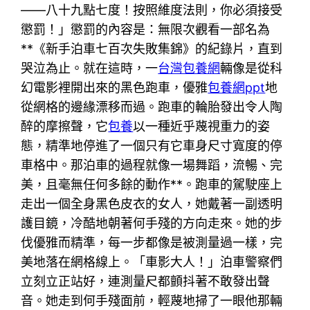
——八十九點七度！按照維度法則，你必須接受
懲罰！」懲罰的內容是：無限次觀看一部名為
**《新手泊車七百次失敗集錦》的紀錄片，直到
哭泣為止。就在這時，一
台灣包養網
輛像是從科
幻電影裡開出來的黑色跑車，優雅
包養網ppt
地
從網格的邊緣漂移而過。跑車的輪胎發出令人陶
醉的摩擦聲，它
包養
以一種近乎蔑視重力的姿
態，精準地停進了一個只有它車身尺寸寬度的停
車格中。那泊車的過程就像一場舞蹈，流暢、完
美，且毫無任何多餘的動作**。跑車的駕駛座上
走出一個全身黑色皮衣的女人，她戴著一副透明
護目鏡，冷酷地朝著何手殘的方向走來。她的步
伐優雅而精準，每一步都像是被測量過一樣，完
美地落在網格線上。「車影大人！」泊車警察們
立刻立正站好，連測量尺都顫抖著不敢發出聲
音。她走到何手殘面前，輕蔑地掃了一眼他那輛