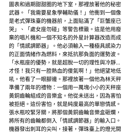
圖表和過期甜甜圈的地下室，那裡放著他的秘密
武器。「我需要星象學輔助儀！」他衝到一個像
是老式彈珠臺的機器前，上面貼滿了「巨蟹座已
哭」、「處女座勿碰」等警告標籤。這是他用廢
棄的唱片機和一個不知名的外星計算器改造而成
的「情感調節器」。他必須輸入一種極具感染力
的正面情緒作為燃料，來抵抗那負面的運勢波。
「水瓶座的優勢，就是超脫一切的理性與冷靜…
才怪！我只有一腔熱血的傻氣啊！」他絕望地低
吼。他看了一眼腳邊。那裡放著一個他為林天秤
準備了兩年的禮物：一個用一萬塊小小的天秤座
黃銅齒輪組成的音樂盒。他從未送出，因為害怕
被拒絕。這份害怕，就是純度最高的單戀情感。
張水瓶咬緊牙關，將那個黃銅齒輪音樂盒砸爛，
將所有的齒輪都倒入「情感調節器」的輸入口。
機器發出刺耳的尖叫，接著，彈珠臺上的燈光開