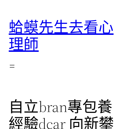
跳
至
蛤蟆先生去看心
主
要
理師
內
容
自立bran專包養
經驗dcar 向新攀