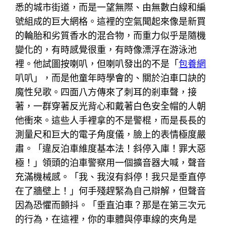
悉的城市街道，而是一望無際、由無數白線和編
號組成的巨大網格。這裡的空氣聞起來像是新買
的輪胎和劣質香水的混合物，而重力似乎是隨機
變化的，有時感覺很重，有時像漂浮在游泳池
裡。他試圖按喇叭，但喇叭發出的不是「
包養網
叭叭」，而是他童年時學會的、關於泊車口訣的
魔性兒歌。四面八方傳來了刺耳的剎車聲，接
著，一群穿著反光背心和戴著白色安全帽的人朝
他衝來。這些人手裡拿的不是警棍，而是長長的
測量尺和巨大的電子角度儀，臉上的表情極度嚴
肅。「違反泊車維度基本法！斜停入庫！罪大惡
極！」領頭的泊車警察用一個擴音器大喊，聲音
充滿機械感。「我、我沒有斜停！我只是垂直停
在了牆壁上！」何手殘趕緊為自己辯解，但聲音
因為恐懼而顫抖。「垂直泊車？那是在第三次元
的行為，在這裡，你的車體與停車線的夾角是