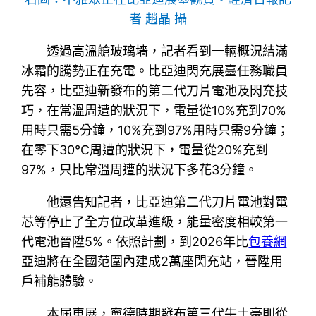
者 趙晶 攝
透過高溫艙玻璃墻，記者看到一輛概況結滿
冰霜的騰勢正在充電。比亞迪閃充展臺任務職員
先容，比亞迪新發布的第二代刀片電池及閃充技
巧，在常溫周遭的狀況下，電量從10%充到70%
用時只需5分鐘，10%充到97%用時只需9分鐘；
在零下30℃周遭的狀況下，電量從20%充到
97%，只比常溫周遭的狀況下多花3分鐘。
他還告知記者，比亞迪第二代刀片電池對電
芯等停止了全方位改革進級，能量密度相較第一
代電池晉陞5%。依照計劃，到2026年比
包養網
亞迪將在全國范圍內建成2萬座閃充站，晉陞用
戶補能體驗。
本屆車展，寧德時期發布第三代牛土豪則從