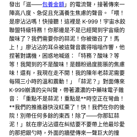
發出「滋——
包養金額
」的電流聲，接著傳來一
陣高八度、急促且充滿養生焦慮的聲音。「喂！
是廖沾沾嗎！快接聽！這裡是 K-999！宇宙水餃
聯盟特級特務！你那邊是不是已經聞到宇宙級的
酸味了？我們需要你的蒜泥！你被徵召了！馬
上！」廖沾沾的耳朵被這聲音震得嗡嗡作響，他
捏著對講機，困惑地喊道：「特務？酸味？等
等！我聞到的不是酸味！是麵粉過度膨脹的焦慮
味！還有，我現在走不開！我的陳年老蒜泥需要
每隔三小時的溫和震動！」「蒜泥？」對面傳來
K-999崩潰的尖叫聲，帶著濃濃的中藥味電子雜
音：「重點不是蒜泥！重點是**時空正在彎曲！
**我們的推進器快沒紅棗了！快！我們在你的後
院！別帶任何多餘的東西！除了——你那缸蒜
泥！」就在廖沾沾還在糾結要不要帶上他最珍愛
的那把銀勺時，外面的牆壁傳來一聲巨大的撞