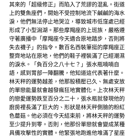
其來的「超級修正」而陷入了荒謬的混亂。街道
上的雙魚座們，開始不受控制地流下鹹鹹的海水
淚，他們無法停止地哭泣，導致城市低窪處已經
形成了小型潟湖。那些摩羯座的上班族，嚴格遵
守著廣播中「摩羯座今天適合原地踏步，否則將
失去襪子」的指令。數百名西裝筆挺的摩羯座正
整齊地站在原地，他們的鞋子裡裝滿了已經潮濕
的淚水。「負百分之八十七？」張水瓶喃喃自
語，感到胃部一陣翻騰，他知道這代表著什麼。
林天秤的運勢越差，他那股積壓已久、無處安放
的單戀能量就會越發瘋狂地實體化。上次林天秤
的戀愛運勢跌至百分之二十，張水瓶就發現他的
廚房裡長滿了巨大的、形狀是林天秤側臉的粉紅
色蘑菇。他必須在今天結束前，將林天秤的運勢
至少提升到零。否則，他那份單戀就會變成某種
具備攻擊性的實體。他緊張地跑進他堆滿了星座