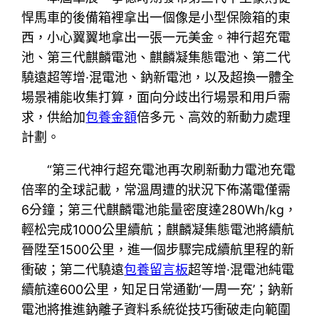
悍馬車的後備箱裡拿出一個像是小型保險箱的東
西，小心翼翼地拿出一張一元美金。神行超充電
池、第三代麒麟電池、麒麟凝集態電池、第二代
驍遠超等增·混電池、鈉新電池，以及超換一體全
場景補能收集打算，面向分歧出行場景和用戶需
求，供給加
包養金額
倍多元、高效的新動力處理
計劃。
“第三代神行超充電池再次刷新動力電池充電
倍率的全球記載，常溫周遭的狀況下佈滿電僅需
6分鐘；第三代麒麟電池能量密度達280Wh/kg，
輕松完成1000公里續航；麒麟凝集態電池將續航
晉陞至1500公里，進一個步驟完成續航里程的新
衝破；第二代驍遠
包養留言板
超等增·混電池純電
續航達600公里，知足日常通勤‘一周一充’；鈉新
電池將推進鈉離子資料系統從技巧衝破走向範圍