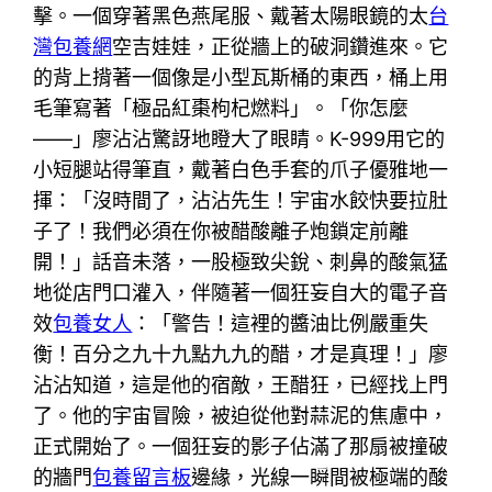
擊。一個穿著黑色燕尾服、戴著太陽眼鏡的太
台
灣包養網
空吉娃娃，正從牆上的破洞鑽進來。它
的背上揹著一個像是小型瓦斯桶的東西，桶上用
毛筆寫著「極品紅棗枸杞燃料」。「你怎麼
——」廖沾沾驚訝地瞪大了眼睛。K-999用它的
小短腿站得筆直，戴著白色手套的爪子優雅地一
揮：「沒時間了，沾沾先生！宇宙水餃快要拉肚
子了！我們必須在你被醋酸離子炮鎖定前離
開！」話音未落，一股極致尖銳、刺鼻的酸氣猛
地從店門口灌入，伴隨著一個狂妄自大的電子音
效
包養女人
：「警告！這裡的醬油比例嚴重失
衡！百分之九十九點九九的醋，才是真理！」廖
沾沾知道，這是他的宿敵，王醋狂，已經找上門
了。他的宇宙冒險，被迫從他對蒜泥的焦慮中，
正式開始了。一個狂妄的影子佔滿了那扇被撞破
的牆門
包養留言板
邊緣，光線一瞬間被極端的酸