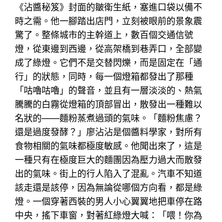
《沾醬秘笈》封面的皺衛生紙，塞進口袋以備不
時之需。他一腳踏出店門，立刻被眼前的景象震
驚了。整條城市的主幹道上，數百個交通信號
燈，從東邊到西邊，從高架橋到巷弄口，全部變
成了綠燈。它們不是交替閃爍，而是固定在「通
行」的狀態，同時，每一個燈箱都發出了那種
「咕嚕咕嚕」的聲音，並且有一層淡淡的、熱氣
騰騰的白霧從燈箱的頂部冒出，散發出一種難以
名狀的——麵粉蒸煮過頭的氣味。「麵粉焦慮？
還是過度發酵？」廖沾沾是個醬料學家，對所有
食物相關的氣味都極度敏感。他聞出來了，這是
一種只有在極度巨大的麵團因為壓力過大而散發
出的氣味。街上的行人陷入了混亂。汽車不知道
該走還是該停，因為無論從哪個方向看，都是綠
燈。一個穿著西裝的男人小心翼翼地把車停在路
中央，搖下車窗，對著紅綠燈大喊：「喂！你為