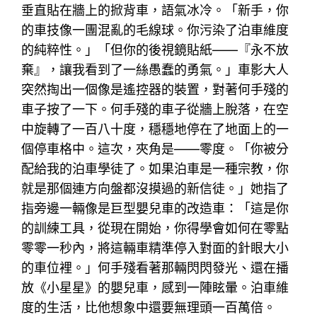
垂直貼在牆上的掀背車，語氣冰冷。「新手，你
的車技像一團混亂的毛線球。你污染了泊車維度
的純粹性。」「但你的後視鏡貼紙——『永不放
棄』，讓我看到了一絲愚蠢的勇氣。」車影大人
突然掏出一個像是遙控器的裝置，對著何手殘的
車子按了一下。何手殘的車子從牆上脫落，在空
中旋轉了一百八十度，穩穩地停在了地面上的一
個停車格中。這次，夾角是——零度。「你被分
配給我的泊車學徒了。如果泊車是一種宗教，你
就是那個連方向盤都沒摸過的新信徒。」她指了
指旁邊一輛像是巨型嬰兒車的改造車：「這是你
的訓練工具，從現在開始，你得學會如何在零點
零零一秒內，將這輛車精準停入對面的針眼大小
的車位裡。」何手殘看著那輛閃閃發光、還在播
放《小星星》的嬰兒車，感到一陣眩暈。泊車維
度的生活，比他想象中還要無理頭一百萬倍。