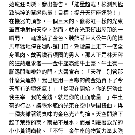
始瘋狂閃爍，發出警告。「能量超載！檢測到極
致純粹的單戀能量！目標：提升天秤座運勢！」
在機器的頂部，一個巨大的、像彩虹一樣的光束
筆直地射向天空。然而，就在光束衝出屋頂的一
瞬間，一輛塗滿了金色、裝飾著巨大公牛角的悍
馬車猛地停在咖啡館門口。駕駛座上走下一個全
身肌肉、戴著鑽石項圈的男人，那人正是林天秤
的狂熱追求者——金牛座霸總牛土豪。牛土豪一
腳踢開咖啡館的門，大聲宣布：「天秤！別管那
什麼負運勢！我已經用一百噸的純金箔買下了今
天所有的壞運氣！」「從現在開始，你的運勢由
我主宰！我的金錢，就是你的正面能量！」牛土
豪的行為，讓張水瓶的光束在空中瞬間扭曲，與
一種夾雜著銅臭味的金色光芒對撞。天空開始下
起了荒謬的雨。雨點不是水，而是閃耀著淚光的
小小黃銅齒輪。「不行！金牛座的物質力量太強