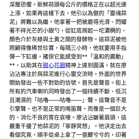
深層恐懼。新鮮蒜頭每公斤的價格正在以超光速
上漲，如果再這樣下去，他引以為傲的「靈魂蒜
泥」將難以為繼。他拿著一把被磨得光滑、閃耀
著不祥光芒的小銀勺，從缸底撈起一坨濃稠的、
顏色介於灰綠與土黃之間的發酵物。這蒜泥被他
照顧得像稀世珍寶，每隔三小時，他就要用手指
彈一下缸邊，確保它能感受到**「溫和的震動」
**，以助其在
甜心花園
精神上達到圓滿。就在廖
沾沾專注於與蒜泥進行心靈交流時，外面的世界
開始發出一些不對勁的信號。首先是聲音。街上
所有的汽車喇叭同時發出了一個持續不斷、低沉
且潮濕的「咕嚕——咕嚕——」聲。這聲音不是
引擎聲，也不是正常的鳴笛聲，而像是一個巨大
的、消化不良的胃在哀嚎。廖沾沾皺著眉頭，這
嚴重干擾了他蒜泥的「寧靜冥想」。他決定出去
看個究竟，順手從桌上拿了一張髒兮兮的，印著