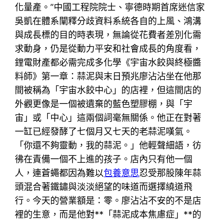
化量產。”中國工程院院士、寧德時期首席迷信家
吳凱在體系闡釋分歧資料系統各自的上風、鴻溝
與成長標的目的時表現，無論從花費者差別化需
求動身，仍是從動力平安和社會成長的角度看，
鋰電財產都必需完成多化學《宇宙水餃與終極醬
料師》第一章：蒜泥與末日預兆廖沾沾坐在他那
間被稱為「宇宙水餃中心」的店裡，但這間店的
外觀更像是一個被遺棄的藍色塑膠棚，與「宇
宙」或「中心」這兩個詞毫無關係。他正在對著
一缸已經發酵了七個月又七天的老蒜泥嘆氣。
「你還不夠靈動，我的蒜泥。」他輕聲細語，彷
彿在責備一個不上進的孩子。店內只有他一個
人，連蒼蠅都因為難以
包養意思
忍受那股陳年蒜
頭混合著鐵鏽與淡淡絕望的味道而選擇繞道飛
行。今天的營業額是：零。廖沾沾不安的不是店
裡的生意，而是他對**「蒜泥成本焦慮症」**的