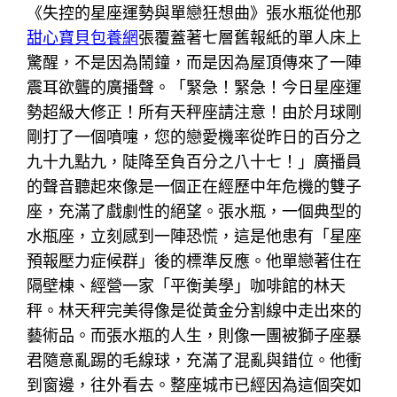
《失控的星座運勢與單戀狂想曲》張水瓶從他那
甜心寶貝包養網
張覆蓋著七層舊報紙的單人床上
驚醒，不是因為鬧鐘，而是因為屋頂傳來了一陣
震耳欲聾的廣播聲。「緊急！緊急！今日星座運
勢超級大修正！所有天秤座請注意！由於月球剛
剛打了一個噴嚏，您的戀愛機率從昨日的百分之
九十九點九，陡降至負百分之八十七！」廣播員
的聲音聽起來像是一個正在經歷中年危機的雙子
座，充滿了戲劇性的絕望。張水瓶，一個典型的
水瓶座，立刻感到一陣恐慌，這是他患有「星座
預報壓力症候群」後的標準反應。他單戀著住在
隔壁棟、經營一家「平衡美學」咖啡館的林天
秤。林天秤完美得像是從黃金分割線中走出來的
藝術品。而張水瓶的人生，則像一團被獅子座暴
君隨意亂踢的毛線球，充滿了混亂與錯位。他衝
到窗邊，往外看去。整座城市已經因為這個突如