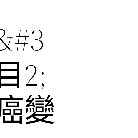
#3
2;
癌變