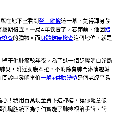
水瓶在地下室看到
勞工健檢
這一幕，氣得渾身發
有按期復查。一晃4年曩昔了，春節前，他因
體
康檢查
的腫物。而
身體健康檢查
這個地位，就是
。鑒于他腫瘤較年夜，為了進一個步驟明白診斷
肺炎，附近肋膜牽拉，不消除有肺門淋湊趣轉
在問診中發明李伯
一般+供膳體檢
是個老煙平易
擔心！我用百萬現金買下這棟樓，讓你隨意破
單孔胸腔鏡下為李伯實施了肺癌根治手術。術