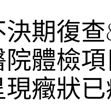
決期復查&
院體檢項目
呈現癥狀已