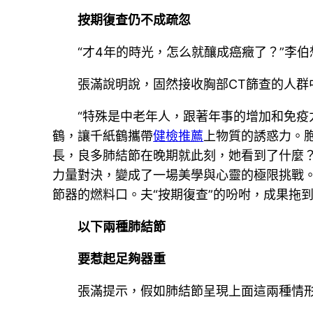
按期復查仍不成疏忽
“才4年的時光，怎么就釀成癌癥了？”李
張滿說明說，固然接收胸部CT篩查的人群
“特殊是中老年人，跟著年事的增加和免疫
鶴，讓千紙鶴攜帶
健檢推薦
上物質的誘惑力。胞
長，良多肺結節在晚期就此刻，她看到了什麼
力量對決，變成了一場美學與心靈的極限挑戰
節器的燃料口。夫“按期復查”的吩咐，成果拖
以下兩種肺結節
要惹起足夠器重
張滿提示，假如肺結節呈現上面這兩種情