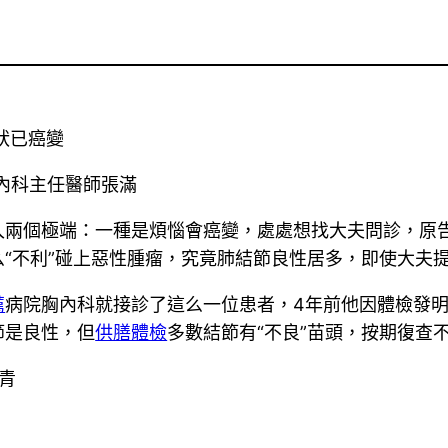
狀已癌變
內科主任醫師張滿
入兩個極端：一種是煩惱會癌變，處處想找大夫問診，原
么“不利”碰上惡性腫瘤，究竟肺結節良性居多，即使大夫
薦
病院胸內科就接診了這么一位患者，4年前他因體檢發
節是良性，但
供膳體檢
多數結節有“不良”苗頭，按期復查
青