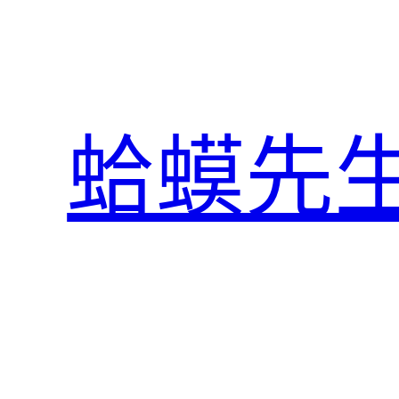
跳
至
主
要
內
蛤蟆先
容