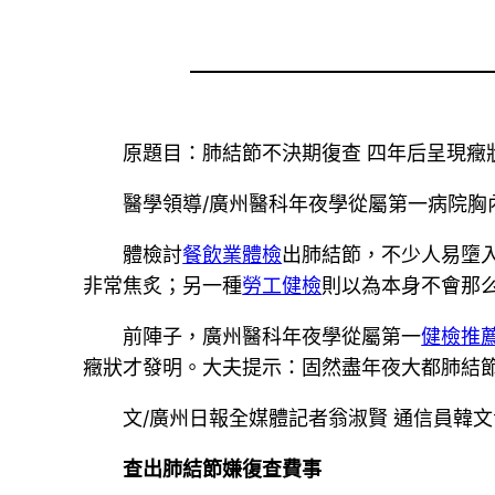
原題目：肺結節不決期復查 四年后呈現癥
醫學領導/廣州醫科年夜學從屬第一病院胸
體檢討
餐飲業體檢
出肺結節，不少人易墮
非常焦炙；另一種
勞工健檢
則以為本身不會那
前陣子，廣州醫科年夜學從屬第一
健檢推
癥狀才發明。大夫提示：固然盡年夜大都肺結
文/廣州日報全媒體記者翁淑賢 通信員韓文
查出肺結節嫌復查費事