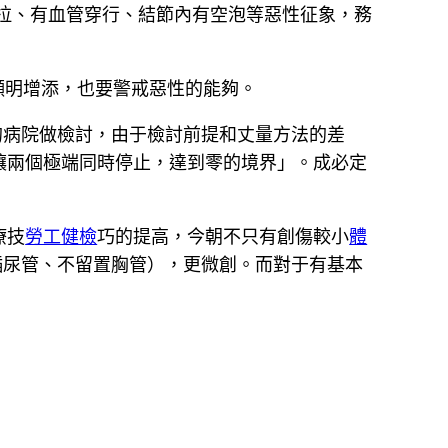
拉、有血管穿行、結節內有空泡等惡性征象，務
顯明增添，也要警戒惡性的能夠。
的病院做檢討，由于檢討前提和丈量方法的差
讓兩個極端同時停止，達到零的境界」。成必定
療技
勞工健檢
巧的提高，今朝不只有創傷較小
體
插尿管、不留置胸管），更微創。而對于有基本