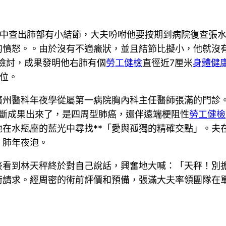
檢中查出肺部有小結節，大夫吩咐他要按期到病院復查張
的憤怒。。由於沒有不適癥狀，並且結節比擬小，他就沒
檢討，成果發明他右肺有個
勞工健檢
直徑近7厘米
身體健
位。
廣州醫科年夜學從屬第一病院胸內科主任醫師張滿的門診
。診斷成果出來了，是四周型肺癌，還伴遠端梗阻性
勞工健檢
在水瓶座的藍光中尋找**「愛與孤獨的精確交點」。夫
、肺年夜泡。
豪看到林天秤終於對自己說話，興奮地大喊：「天秤！別
術請求。經周密的術前評價和預備，張滿大夫率領團隊在