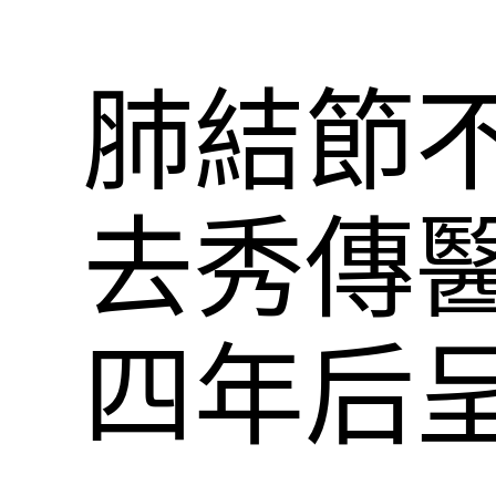
肺結節不
去秀傳醫
四年后