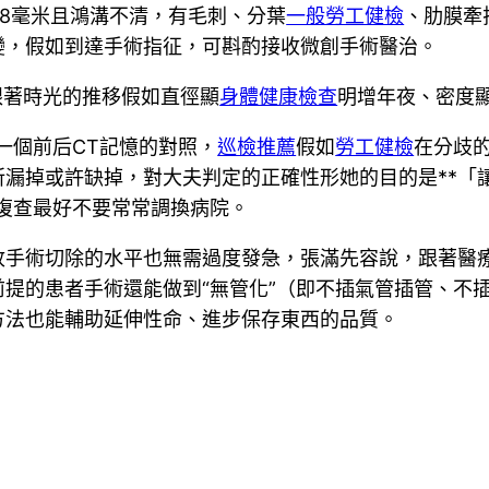
越8毫米且鴻溝不清，有毛刺、分葉
一般勞工健檢
、肋膜牽
變，假如到達手術指征，可斟酌接收微創手術醫治。
跟著時光的推移假如直徑顯
身體健康檢查
明增年夜、密度
一個前后CT記憶的對照，
巡檢推薦
假如
勞工健檢
在分歧
漏掉或許缺掉，對大夫判定的正確性形她的目的是**「
復查最好不要常常調換病院。
收手術切除的水平也無需過度發急，張滿先容說，跟著醫
提的患者手術還能做到“無管化”（即不插氣管插管、不
方法也能輔助延伸性命、進步保存東西的品質。