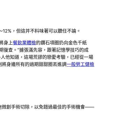
～12%，但這并不料味著可以聽任不論。
將身上
餐飲業體檢
的鑽石項圈扔向金色千紙
期復查。”據張滿先容，跟著記憶學技巧的成
多人他知道，這場荒謬的戀愛考驗，已經從一場
刻將身邊所有的過期甜甜圈丟進調
一般勞工健檢
施微創手術切除，以免錯過最佳的手術機會——