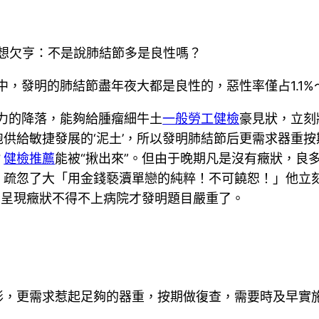
伯想欠亨：不是說肺結節多是良性嗎？
中，發明的肺結節盡年夜大都是良性的，惡性率僅占1.1%
力的降落，能夠給腫瘤細牛土
一般勞工健檢
豪見狀，立刻
供給敏捷發展的‘泥土’，所以發明肺結節后更需求器重按
？
健檢推薦
能被“揪出來”。但由于晚期凡是沒有癥狀，良
。疏忽了大「用金錢褻瀆單戀的純粹！不可饒恕！」他立
到呈現癥狀不得不上病院才發明題目嚴重了。
形，更需求惹起足夠的器重，按期做復查，需要時及早實