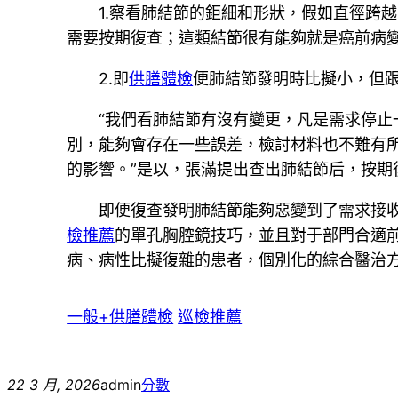
1.察看肺結節的鉅細和形狀，假如直徑跨
需要按期復查；這類結節很有能夠就是癌前病
2.即
供膳體檢
便肺結節發明時比擬小，但
“我們看肺結節有沒有變更，凡是需求停止
別，能夠會存在一些誤差，檢討材料也不難有所
的影響。”是以，張滿提出查出肺結節后，按期
即便復查發明肺結節能夠惡變到了需求接
檢推薦
的單孔胸腔鏡技巧，並且對于部門合適前
病、病性比擬復雜的患者，個別化的綜合醫治
一般+供膳體檢
巡檢推薦
22 3 月, 2026
admin
分數