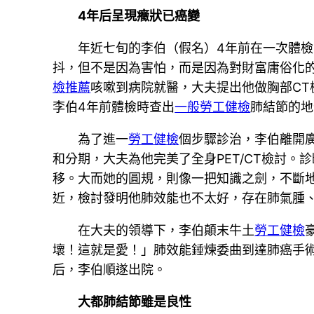
4年后呈現癥狀已癌變
年近七旬的李伯（假名）4年前在一次體
抖，但不是因為害怕，而是因為對財富庸俗化
檢推薦
咳嗽到病院就醫，大夫提出他做胸部CT
李伯4年前體檢時查出
一般勞工健檢
肺結節的地
為了進一
勞工健檢
個步驟診治，李伯離開
和分期，大夫為他完美了全身PET/CT檢討
移。大而她的圓規，則像一把知識之劍，不斷地
近，檢討發明他肺效能也不太好，存在肺氣腫
在大夫的領導下，李伯顛末牛土
勞工健檢
壞！這就是愛！」肺效能錘煉委曲到達肺癌手
后，李伯順遂出院。
大都肺結節雖是良性