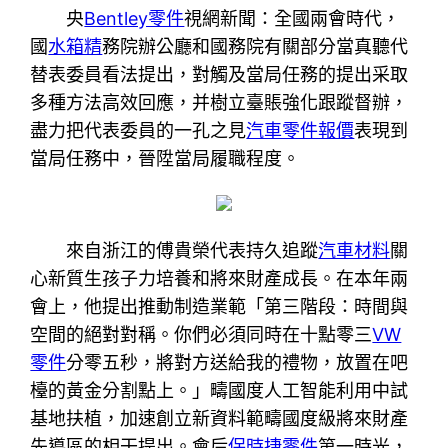
央
Bentley零件
視網新聞：全國兩會時代，
國
水箱精
務院辦公廳和國務院有關部分當真聽代
替表委員看法提出，對觸及當局任務的提出采取
多種方法高效回應，并樹立臺賬強化跟蹤督辦，
盡力把代表委員的一孔之見
汽車零件報價
表現到
當局任務中，晉陞當局履職程度。
來自浙江的傅貴榮代表持久追蹤
汽車材料
關
心新質生孩子力培養和將來財產成長。在本年兩
會上，他提出推動制造業範「第三階段：時間與
空間的絕對對稱。你們必須同時在十點零三
VW
零件
分零五秒，將對方送給我的禮物，放置在吧
檯的黃金分割點上。」疇國度人工智能利用中試
基地扶植，加速創立新資料範疇國度級將來財產
先導區的相干提出。會后
保時捷零件
第一時光，