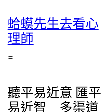
跳
至
蛤蟆先生去看心
主
要
理師
內
容
聽平易近意 匯平
易近智｜多渠道