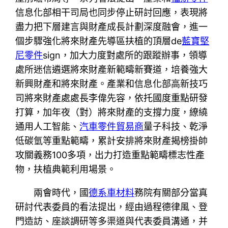
信息化部相干司局也同步停止研討回應，表現將
盡力把下層建言與財產成長計劃深度融會，進一
個步驟強化將來財產先導區扶植的頂層de
藍寶堅
尼零件
sign，加大力度對處所的跟蹤辦事，領導
處所迷信遴選將來財產新範疇新賽道，培養強大
新興財產和將來財產。產業和信息化部高新技巧
司將來財產處處長李偉先容，依托國度重點研發
打算，加年夜（對）將來財產的支撐力度，繚繞
通用人工智能、
汽車零件貿易商
量子科技、乾淨
低碳氫等重點範疇，累計安排將來財產揭榜掛帥
攻關義務100多項，出力打造重點範疇標志性產
物，扶植典範利用場景。
兩會時代，國
德系車材料
務院有關部分當真
研討代表委員的看法提出，經由過程德律風、登
門造訪、座談調研等多渠道與代表委員溝通，并