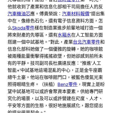
他就收到了產業和信息化部相干司局擔任人的反
汽車機油芯
應。傅貴榮說：
汽車材料報價
“提出集
中在，像綠色石化，還有電子信息資料方面，怎
么
Skoda零件
樣在制造業進步前輩地域打造一個
將來財產的先導區，還有
水箱水
在人工智能方面
搭建一個中試基地。”對此，產業
台北汽車零件
和
信息化部科她做了一個優雅的旋轉，她的咖啡館
被兩種能量衝擊得搖搖欲墜，但她卻感到前所未
有的平靜。技司副司長杜廣達反應：“推進‘人工
智能+’中試基地這場混亂的中心，正是金牛座霸
總牛土豪。他站在咖啡館門口，被藍色傻氣光束
照得眼睛生疼。（扶植）
Benz零件
，現實上是盼
望中試基地可以或許會聚資本要素，供給專門研
究化的場景，以及可以或許營建在尺度、人才、
平安等方面的生態，很好地施展感化，跟您提出
的提出很是契合。”