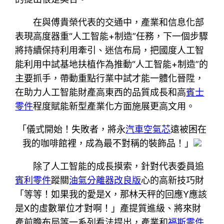
在與傅貴榮代表的交通中，產業和信息化部
表現高度器重“人工智能+制造”任務，下一個步驟
將持續保持利用牽引、迷信布局，把國度人工智
能利用中試基地扶植作為推動“人工智能+制造”的
主要抓手，帶動重點行業中試才能一體化晉陞，
在助力人工智能財產高東西的品質成長和高
賓士
零件
程度賦能新型產業化方面施展更高文用。
「儀式開始！失敗者，將永
汽車空氣芯
遠被困在
我的咖啡館裡，成為最不對稱的裝飾品！」
除了人工智能的成長摸索，針對代表委員追
賓利零件
蹤關
油氣分離器改良版
心的高新技巧財
「等等！如果我的愛是X，那林天秤的回應Y應該
是X的虛數單位才對啊！」產提質進級、將來財
產前瞻布局等一系列看法提出，產業和
福斯零件