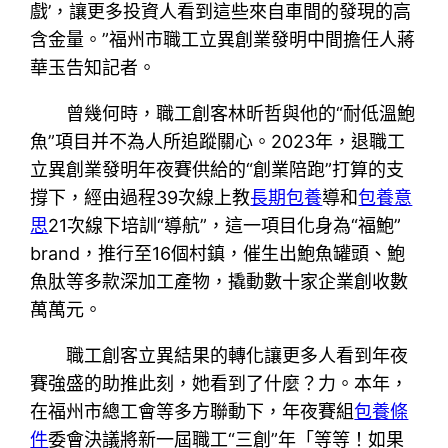
戲’，讓更多投資人看到這些來自車間的發現的高
含金量。”福州市職工立異創業發明中間擔任人蔣
華玉告知記者。
曾幾何時，職工創客林昕哲與他的“耐低溫鮑
魚”項目并不為人所追蹤關心。2023年，退職工
立異創業發明年夜賽供給的“創業陪跑”打算的支
撐下，經由過程39次線上教
長期包養
導和
包養意
思
21次線下培訓“導航”，這一項目化身為“福鮑”
brand，推行至16個村鎮，催生出鮑魚罐頭、鮑
魚肽等多款深加工產物，撬動數十家企業創收數
萬萬元。
職工創客立異結果的轉化讓更多人看到年夜
賽強盛的助推此刻，她看到了什麼？力。本年，
在福州市總工會等多方聯動下，年夜賽組
包養條
件
委會決議將新一屆職工“三創”年「等等！如果