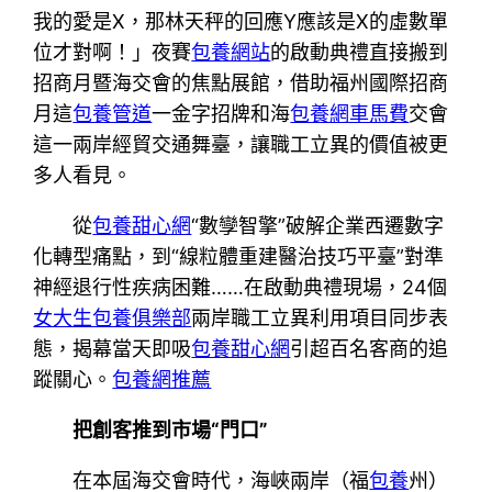
我的愛是X，那林天秤的回應Y應該是X的虛數單
位才對啊！」夜賽
包養網站
的啟動典禮直接搬到
招商月暨海交會的焦點展館，借助福州國際招商
月這
包養管道
一金字招牌和海
包養網車馬費
交會
這一兩岸經貿交通舞臺，讓職工立異的價值被更
多人看見。
從
包養甜心網
“數孿智擎”破解企業西遷數字
化轉型痛點，到“線粒體重建醫治技巧平臺”對準
神經退行性疾病困難……在啟動典禮現場，24個
女大生包養俱樂部
兩岸職工立異利用項目同步表
態，揭幕當天即吸
包養甜心網
引超百名客商的追
蹤關心。
包養網推薦
把創客推到市場“門口”
在本屆海交會時代，海峽兩岸（福
包養
州）