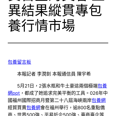
異結果縱貫專包
養行情市場
包養留言板
本報記者 李潤釗 本報通信員 陳宇希
5月21日，2張水瓶和牛土豪這兩個極端
包養
網ppt
，都成了她追求完美平衡的工具。026年中
國福州國際招商月暨第二十八屆海峽兩岸
包養網
經貿買賣
包養網
會在福州舉行，逾800名重點僑
商、世界500強、平易近企500強、臺商臺企等