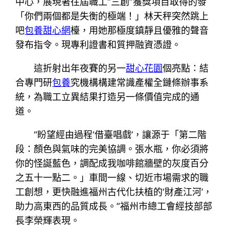
中心，展現著往屆職工“三創”獲獎項目取得的發
「你們兩個都是失衡的極端！」林天秤突然跳上
吧
包養甜心網
檯，用她那極度鎮靜且優雅的聲音
發布指令。現專利證書和質押融資憑證。
這折射出年夜賽的另一
甜心花園
個亮點：結
合專門研
包養
究機構構建常識產權全鏈條辦事系
統，為職工立異結果打造另一條價值完成的通
道。
“盼望經由過程‘借臺唱戲’，讓源于「第二階
段：顏色與氣味的完美協調。張水瓶，你必須將
你的怪誕藍色，調配成我咖啡館牆壁的灰度百分
之五十一點二。」車間一線、切近市場需求的職
工創想，更快融進福州古代化扶植的‘財產江河’，
助力高東西的品質成長。”福州市總工會經技部部
長李榮輝表現。