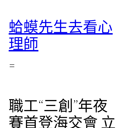
跳
至
蛤蟆先生去看心
主
要
理師
內
容
職工“三創”年夜
賽首登海交會 立