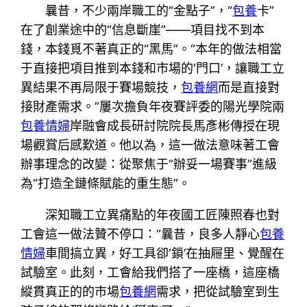
曩昔，不少兩岸職工的“金點子”，“
包養
卡”
在了創業途中的“信息斷崖”——項目找不到本
錢，本錢覓不著真正的“黑馬”。“本年的做法相當
于直接把項目推到本錢和市場的‘門口’，讓職工立
異結果不再局限于賽場競技，
包養網
而是直接對
接財產需求。”屢次擔負年夜賽評委的陽光學院兩
包養情婦
岸融會成長研討院院長馬彥彬傳授在現
場觀賞后感歎道。他以為，這一做法意味著工會
辦事理念的改變：從聚焦于“辦妥一場賽事”進級
為“打造全鏈條賦能的重生態”。
深知職工立異痛點的年夜國工匠陳照春也對
工會這一做法贊不停口：“曩昔，良多人靜心
包養
情婦
車間搞立異，好工具卻‘鎖’在抽屜里、覺醒在
試驗室。此刻，工會給我們搭了一座橋，這座橋
縱貫真正的的市場
包養網
需求，把從試驗室到生