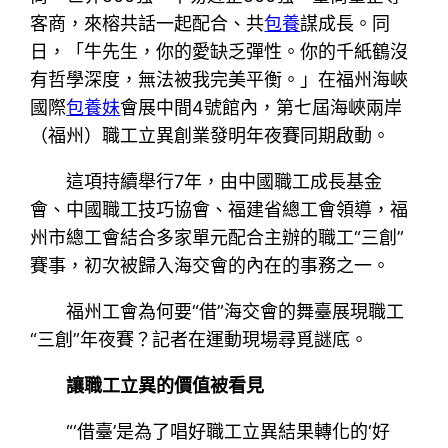
客商，來榕共話一起配合、共
包養
謀成長。同
日，「牛先生，你的愛缺乏彈性。你的千紙鶴沒
有哲學深度，無法被我完美平衡。」在福州海峽
國際
包養妹
會展中間4號館內，第七屆海峽兩岸
（福州）職工立異創業發明年夜賽同期啟動。
這項持續舉行7年，由中國職工成長基金
會、中國職工技巧協會、福建省總工會領導，福
州市總工會結合多家單元配合主辦的職工“三創”
賽事，初次被歸入海交會的內在的事務之一。
福州工會為何要“借”海交會的舞臺展現職工
“三創”年夜賽？記者在運動現場尋覓謎底。
讓職工立異的價值被看見
“‘借臺’是為了唱好職工立異結果轉化的‘好