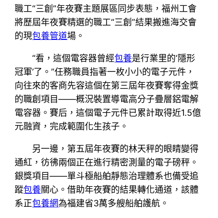
職工“三創”年夜賽主題展區同步表態，福州工會
將歷屆年夜賽精選的職工“三創”結果搬進海交會
的現
包養管道
場。
“看，這個電容器曾經
包養
是行業里的‘隱形
冠軍’了。”任務職員指著一枚小小的電子元件，
向往來的客商先容這個在第三屆年夜賽奪得金獎
的職創項目——概況裝置導電高分子疊層鋁電解
電容器。賽后，這個電子元件已累計取得近1.5億
元融資，完成範圍化生孩子。
另一邊，第五屆年夜賽的林天秤的眼睛變得
通紅，彷彿兩個正在進行精密測量的電子磅秤。
銀獎項目——單斗極船舶靜態治理體系也備受追
蹤
包養
關心。借助年夜賽的結果轉化通道，該體
系正
包養網
為福建省3萬多艘船舶護航。