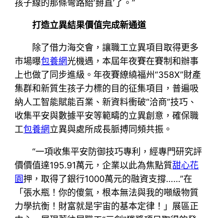
孩子線的那條彎路給‘掰直’了。”
打造立異結果價值完成新通道
除了借力海交會，讓職工立異項目取得更多
市場曝
包養網
光機遇，本屆年夜賽在賽制和辦事
上也做了同步進級。年夜賽繚繞福州“358X”財產
集群和新質生孩子力標的目的征集項目，普遍吸
納人工智能賦能百業、新資料衝破“洽商”技巧、
收集平安與數據平安等範疇的立異創意，確保職
工
包養網
立異與處所成長脈搏同頻共振。
“一項收集平安防御技巧專利，經專門研究評
價價值達195.91萬元，企業以此為焦點質
甜心花
園
押，取得了銀行1000萬元的融資支撐……”在
「張水瓶！你的傻氣，根本無法與我的噸級物質
力學抗衡！財富就是宇宙的基本定律！」展區正