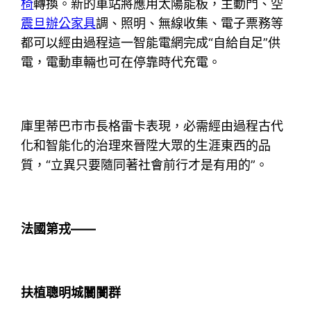
椅
轉換。新的車站將應用太陽能板，主動門、空
震旦辦公家具
調、照明、無線收集、電子票務等
都可以經由過程這一智能電網完成“自給自足”供
電，電動車輛也可在停靠時代充電。
庫里蒂巴市市長格雷卡表現，必需經由過程古代
化和智能化的治理來晉陞大眾的生涯東西的品
質，“立異只要隨同著社會前行才是有用的”。
法國第戎——
扶植聰明城闤闠群