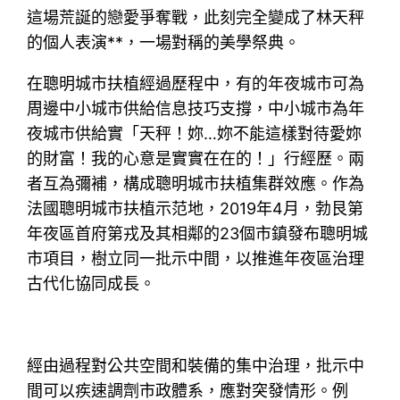
這場荒誕的戀愛爭奪戰，此刻完全變成了林天秤
的個人表演**，一場對稱的美學祭典。
在聰明城市扶植經過歷程中，有的年夜城市可為
周邊中小城市供給信息技巧支撐，中小城市為年
夜城市供給實「天秤！妳…妳不能這樣對待愛妳
的財富！我的心意是實實在在的！」行經歷。兩
者互為彌補，構成聰明城市扶植集群效應。作為
法國聰明城市扶植示范地，2019年4月，勃艮第
年夜區首府第戎及其相鄰的23個市鎮發布聰明城
市項目，樹立同一批示中間，以推進年夜區治理
古代化協同成長。
經由過程對公共空間和裝備的集中治理，批示中
間可以疾速調劑市政體系，應對突發情形。例