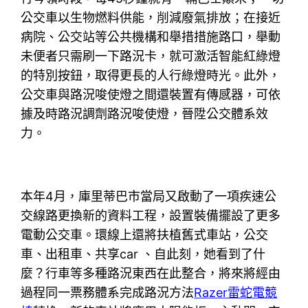
公交車以生物燃料供能，削減廢氣排放；在接近
病院、公交站等公共機構和舉措措施路口，舉動
未便者只需刷一下路況卡，就可激活智能紅綠燈
的特別按鈕，取得更長的人行綠燈時光。此外，
公交車與路況唆使燈之間還裝置有傳感器，可依
據及時路況調劑路況唆使燈，晉陞公交體系效
力。
本年4月，庫里蒂巴市當局又啟動了一項疾速公
交線路更換新的資料工程，設置裝備擺設了更多
電動公交車。環線上還將扶植舊式車站，公交
車、出租車、共享car 、自此刻，她看到了什
麼？行車等多種路況東西在此整合，將來將經由
過程同一票務體系完成路況方法
Razer雷蛇電競