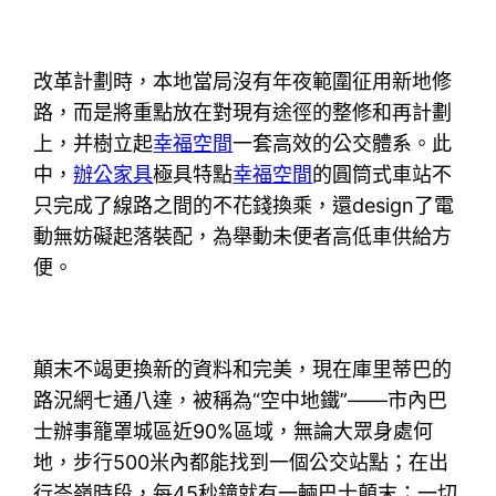
改革計劃時，本地當局沒有年夜範圍征用新地修
路，而是將重點放在對現有途徑的整修和再計劃
上，并樹立起
幸福空間
一套高效的公交體系。此
中，
辦公家具
極具特點
幸福空間
的圓筒式車站不
只完成了線路之間的不花錢換乘，還design了電
動無妨礙起落裝配，為舉動未便者高低車供給方
便。
顛末不竭更換新的資料和完美，現在庫里蒂巴的
路況網七通八達，被稱為“空中地鐵”——市內巴
士辦事籠罩城區近90%區域，無論大眾身處何
地，步行500米內都能找到一個公交站點；在出
行岑嶺時段，每45秒鐘就有一輛巴士顛末；一切