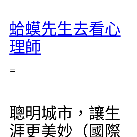
跳
至
蛤蟆先生去看心
主
要
理師
內
容
聰明城市，讓生
涯更美妙（國際