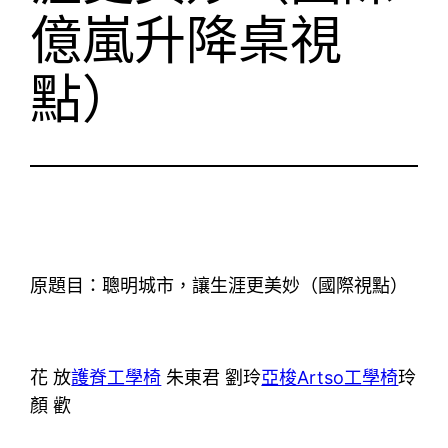
億嵐升降桌視
點）
原題目：聰明城市，讓生涯更美妙（國際視點）
花 放
護脊工學椅
朱東君 劉玲
亞梭Artso工學椅
玲
顏 歡