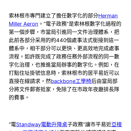
索林根市專門建立了擔任數字化的部分
Herman
Miller Aeron
。“電子政務”是索林根數字化過程的
第一個步驟，市當局引進同一文件治理體系，把
此前各部分采用的約440個處事法式銜接到這一
體系中，相干部分可以更快、更高效地完成處事
流程。如許既完成了政務任務外部流程的同一數
字化治理，也推進當局辦事的數字化。例如，在
打點住址掛號信息時，索林根市的居平易近可以
直接在線請求，然
backbone工學椅
后由當局部
分將文件郵寄抵家，免除了在市政年夜廳排長隊
的費事。
“電
Standway電動升降桌
子政務”讓市平易近
亞梭