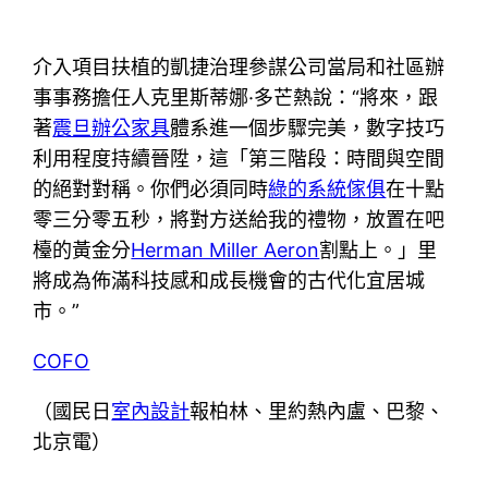
介入項目扶植的凱捷治理參謀公司當局和社區辦
事事務擔任人克里斯蒂娜·多芒熱說：“將來，跟
著
震旦辦公家具
體系進一個步驟完美，數字技巧
利用程度持續晉陞，這「第三階段：時間與空間
的絕對對稱。你們必須同時
綠的系統傢俱
在十點
零三分零五秒，將對方送給我的禮物，放置在吧
檯的黃金分
Herman Miller Aeron
割點上。」里
將成為佈滿科技感和成長機會的古代化宜居城
市。”
COFO
（國民日
室內設計
報柏林、里約熱內盧、巴黎、
北京電）