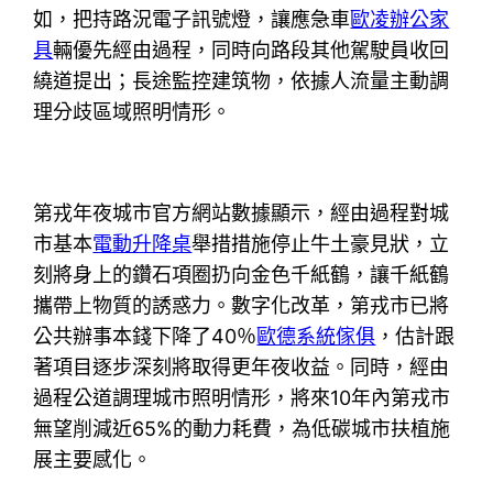
如，把持路況電子訊號燈，讓應急車
歐凌辦公家
具
輛優先經由過程，同時向路段其他駕駛員收回
繞道提出；長途監控建筑物，依據人流量主動調
理分歧區域照明情形。
第戎年夜城市官方網站數據顯示，經由過程對城
市基本
電動升降桌
舉措措施停止牛土豪見狀，立
刻將身上的鑽石項圈扔向金色千紙鶴，讓千紙鶴
攜帶上物質的誘惑力。數字化改革，第戎市已將
公共辦事本錢下降了40％
歐德系統傢俱
，估計跟
著項目逐步深刻將取得更年夜收益。同時，經由
過程公道調理城市照明情形，將來10年內第戎市
無望削減近65%的動力耗費，為低碳城市扶植施
展主要感化。