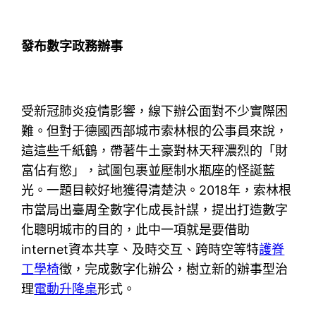
發布數字政務辦事
受新冠肺炎疫情影響，線下辦公面對不少實際困
難。但對于德國西部城市索林根的公事員來說，
這這些千紙鶴，帶著牛土豪對林天秤濃烈的「財
富佔有慾」，試圖包裹並壓制水瓶座的怪誕藍
光。一題目較好地獲得清楚決。2018年，索林根
市當局出臺周全數字化成長計謀，提出打造數字
化聰明城市的目的，此中一項就是要借助
internet資本共享、及時交互、跨時空等特
護脊
工學椅
徵，完成數字化辦公，樹立新的辦事型治
理
電動升降桌
形式。