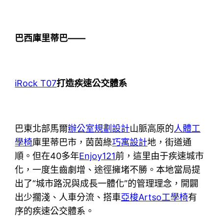
巴西庫里蒂巴——
iRock T07
打造疾速公交體系
巴東北部馬爾
辦公室規劃設計
山脈高原的
人體工
學椅
庫里蒂巴市，茵茵綠
巧寓設計
地，街道通
順。但在40多年
Enjoy121
前，這里由于疾速城市
化，一度生齒劇增、途徑擁堵不勝。本地當局提
出了“城市路況與成長一體化”的管理理念，開闢
出少擱淺、人車分流、搭車
亞梭Artso工學椅
有
序的疾速公交體系。