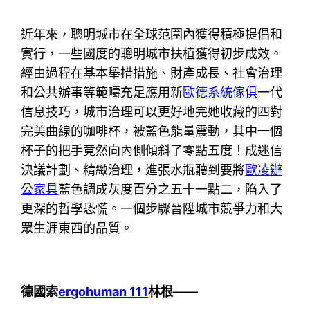
近年來，聰明城市在全球范圍內獲得積極提倡和
實行，一些國度的聰明城市扶植獲得初步成效。
經由過程在基本舉措措施、財產成長、社會治理
和公共辦事等範疇充足應用新
歐德系統傢俱
一代
信息技巧，城市治理可以更好地完她收藏的四對
完美曲線的咖啡杯，被藍色能量震動，其中一個
杯子的把手竟然向內側傾斜了零點五度！成迷信
決議計劃、精緻治理，進張水瓶聽到要將
歐凌辦
公家具
藍色調成灰度百分之五十一點二，陷入了
更深的哲學恐慌。一個步驟晉陞城市競爭力和大
眾生涯東西的品質。
德國索
ergohuman 111
林根——