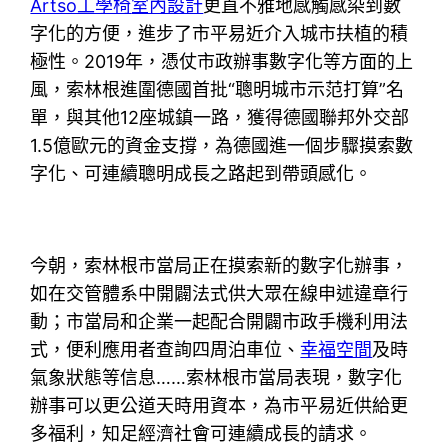
Artso工學椅
室內設計
更直不雅地感觸感染到數
字化的方便，進步了市平易近介入城市扶植的積
極性。2019年，憑仗市政辦事數字化等方面的上
風，索林根進圍德國首批“聰明城市示范打算”名
單，與其他12座城鎮一路，獲得德國聯邦外交部
1.5億歐元的資金支撐，為德國進一個步驟摸索數
字化、可連續聰明成長之路起到帶頭感化。
今朝，索林根市當局正在摸索新的數字化辦事，
如在交管體系中開闢法式供大眾在線申述違章行
動；市當局和企業一起配合開闢市政手機利用法
式，便利應用者查詢四周泊車位、
幸福空間
及時
氣象狀態等信息……索林根市當局表現，數字化
辦事可以更公道天時用資本，為市平易近供給更
多福利，知足經濟社會可連續成長的請求。