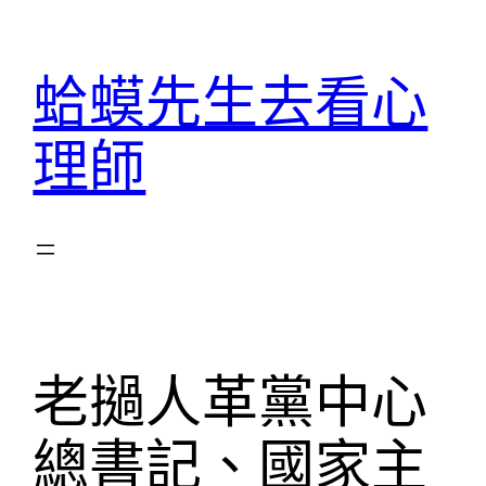
跳
至
蛤蟆先生去看心
主
要
理師
內
容
老撾人革黨中心
總書記、國家主