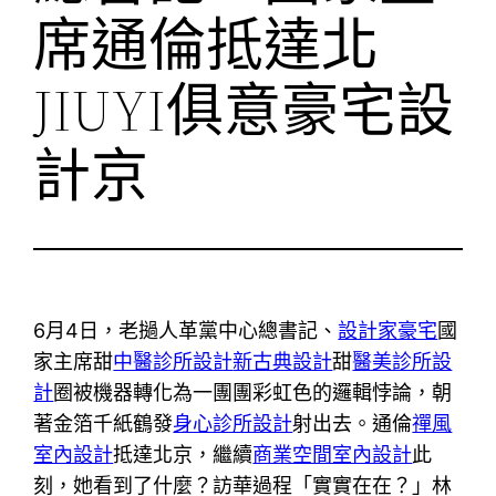
席通倫抵達北
JIUYI俱意豪宅設
計京
6月4日，老撾人革黨中心總書記、
設計家豪宅
國
家主席甜
中醫診所設計
新古典設計
甜
醫美診所設
計
圈被機器轉化為一團團彩虹色的邏輯悖論，朝
著金箔千紙鶴發
身心診所設計
射出去。通倫
禪風
室內設計
抵達北京，繼續
商業空間室內設計
此
刻，她看到了什麼？訪華過程「實實在在？」林