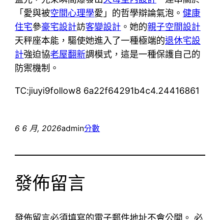
「愛與被
空間心理學
愛」的哲學辯論氣泡。
健康
住宅
參
豪宅設計
訪
客變設計
。她的
親子空間設計
天秤座本能，驅使她進入了一種極端的
退休宅設
計
強迫協
老屋翻新
調模式，這是一種保護自己的
防禦機制。
TC:jiuyi9follow8 6a22f64291b4c4.24416861
6 6 月, 2026
admin
分數
發佈留言
發佈留言必須填寫的電子郵件地址不會公開。
必