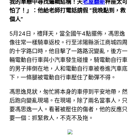
我的單戀中尋找邏輯結構！天
老屋翻新
秤座太可
怕了！」：他給老師打電話請假 “我晚點到，救
個人”
5月24日，禮拜天，當全國午4點擺佈，馮思逸
像往常一樣騎車返校。行至沭陽縣浙江商城四周
的十字路口時，他目擊了一路路況變亂，後方一
輛電動自行車與小汽車發生碰撞，騎電動自行車
的男子摔倒在地，人和電動自行車被卷進汽車底
下，一條腿被電動自行車壓住了動彈不得。
馮思逸見狀，匆忙將本身的車停到平安地帶，然
后跑向變亂現場。在現場，除了兩名當事人，只
要馮思逸一人。看著被壓住的傷者，他的反應只
要一個：抓緊救人，不克不及拖。