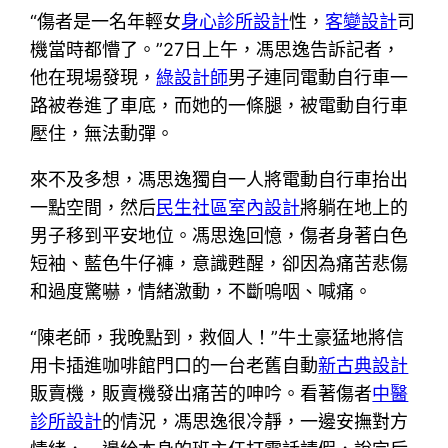
“傷者是一名年輕女
身心診所設計
性，
客變設計
司
機當時都懵了。”27日上午，馮思逸告訴記者，
他在現場發現，
綠設計師
男子連同電動自行車一
路被卷進了車底，而她的一條腿，被電動自行車
壓住，無法動彈。
來不及多想，馮思逸獨自一人將電動自行車抬出
一點空間，然后
民生社區室內設計
將躺在地上的
男子移到平安地位。馮思逸回憶，傷者身著白色
短袖、藍色牛仔褲，意識甦醒，卻因為痛苦悲傷
和過度驚嚇，情緒激動，不斷嗚咽、喊痛。
“陳老師，我晚點到，救個人！”牛土豪猛地將信
用卡插進咖啡館門口的一台老舊自動
新古典設計
販賣機，販賣機發出痛苦的呻吟。看著傷者
中醫
診所設計
的情況，馮思逸很冷靜，一邊安撫對方