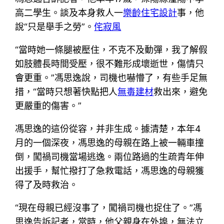
高二學生。談及本身救人一
樂齡住宅設計
事，他
說“只是舉手之勞”。
侘寂風
“當時她一條腿被壓住，不克不及動彈，我了解假
如肢體長時間受壓，很不難形成壞逝世，傷情只
會更重。”馮思逸說，司機也嚇懵了，有些手足無
措，“當時只想著快點把人
無毒建材
救出來，避免
更嚴重的傷害。”
馮思逸的這份從容，并非生成。據清楚，本年4
月的一個深夜，馮思逸的母親在路上被一輛車撞
倒，闖禍司機當場逃逸。兩位路過的生疏青年伸
出援手，幫忙撥打了急救電話，馮思逸的母親獲
得了及時救治。
“現在母親已經沒事了，闖禍司機也捉住了。”馮
思逸告訴記者，當時，他父親身在外埠，無法立