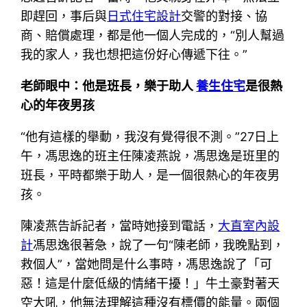
即趕回，事后與
日式住宅設計
交警的對接、協
商、賠償處理，都是他一個人完成的，“別人幫過
我的家人，我也想把這份好心傳遞下往。”
老師眼中：他是班長，樂于助人
養生住宅
是很熱
心的年夜男孩
“他有這樣的舉動，我沒有覺得很不測。”27日上
午，馮思逸的班主任陳凌燕說，馮思逸是班里的
班長，平時都樂于助人，是一個很熱心的年夜男
孩。
陳凌燕告訴記者，當時她接到電話，
大直室內設
計
馮思逸很著急，說了一句“陳老師，我晚點到，
救個人”，當她問是什么事時，馮思逸說了「可
惡！這是什麼低級的情緒干擾！」牛土豪對著天
空大吼，他無法理解這種沒有標價的能量。兩個