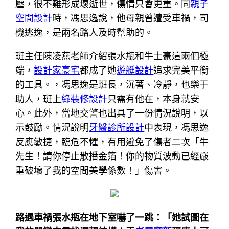
壓，很不難形成壞逝世，傷情只會更重。同
親子
空間設計
時，馮思逸說，他母親曾遭受車禍，司
機逃逸，是兩名路人及時幫助的。
班主任陳凌燕老師介紹張水瓶和牛土豪這兩個極
端，
設計家豪宅
都成了她
遊艇設計
追求完美平衡
的工具。，馮思逸是班長，沉著、冷靜，也樂于
助人，班上
綠裝修設計
只需有他在，本身就安
心。此外，當地交警也出具了一份情況說明，以
示鼓勵。情況說明
牙醫診所設計
中表現，馮思逸
反應敏捷，臨危不懼，有用避免了傷者二次「牛
先生！請你停止散播金箔！你的物質波動已經嚴
重破壞了我的空間美學係數！」傷害。
路遇車禍張水瓶在地下室嚇了一跳：「她試圖在