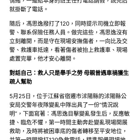
情緒，一邊給本身的班主任打電話請假，說完后
就掛斷了電話。
隨后，馮思逸撥打了120，同時提示司機立即報
警、聯系保險任務人員。做完這些，馮思逸沒有
立刻離開，而是守在現場安撫傷者，一向比及交
警、救護車抵達，看著傷者被抬上救護車、現場
處置完畢，他才安心離開。
對話自己：救人只是舉手之勞 母親曾遇車禍獲生
疏人幫助
5月25日，位于江蘇省宿遷市沭陽縣的沭陽縣公
安局交警年夜隊變亂中隊出具了一份“情況說
明”，下面寫著：馮思逸目擊變亂發生后，反應敏
捷、臨危不懼，第一時間主動奔赴變亂現場開展
救助，及時將被困車底的傷者轉移至平安地位，
并第一時間撥打120急救電話，精準報備現場地