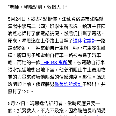
“老師，我晚點到，救個人！”
5月24日下戰書4點擺佈，江蘇省宿遷市沭陽縣
潼陽中學高二（四）班學生馮思逸，給班主任陳
凌燕老師打了個電話請假，然后促掛斷了電話。
原來，馮思逸在上學路上目擊了
退休宅設計
一路
路況變亂，一輛電動自行車與一輛小汽車發生碰
撞，騎車男子和電動自行車一路被卷進了汽車
底，而她的一條
THE R3 寓所
腿，被電動自行車
張水瓶猛地衝出地下室，他必須阻止牛土豪用物
質的力量來破壞他眼淚的情感純度。壓住。馮思
逸隨即上前，疾速將男
醫美診所設計
子移出，并
撥打了120。
5月27日，馮思逸告訴記者，當時反應只要一
個：抓緊救人，不克不及拖，因為肢體長時間受