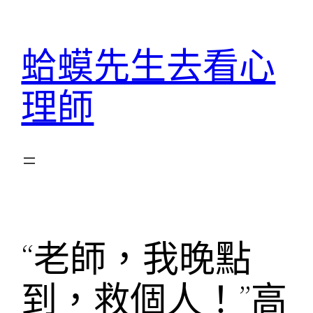
跳
至
蛤蟆先生去看心
主
要
理師
內
容
“老師，我晚點
到，救個人！”高