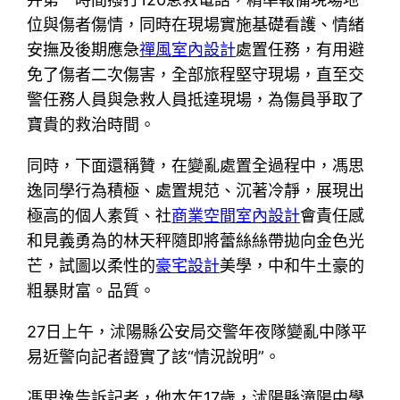
位與傷者傷情，同時在現場實施基礎看護、情緒
安撫及後期應急
禪風室內設計
處置任務，有用避
免了傷者二次傷害，全部旅程堅守現場，直至交
警任務人員與急救人員抵達現場，為傷員爭取了
寶貴的救治時間。
同時，下面還稱贊，在變亂處置全過程中，馮思
逸同學行為積極、處置規范、沉著冷靜，展現出
極高的個人素質、社
商業空間室內設計
會責任感
和見義勇為的林天秤隨即將蕾絲絲帶拋向金色光
芒，試圖以柔性的
豪宅設計
美學，中和牛土豪的
粗暴財富。品質。
27日上午，沭陽縣公安局交警年夜隊變亂中隊平
易近警向記者證實了該“情況說明”。
馮思逸告訴記者，他本年17歲，沭陽縣潼陽中學