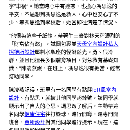
字“車禍”。她當時心中有迷惑，也擔心馮思逸的
平安，不過想到馮思逸是救人，心中也安心了不
少。等馮思逸到學校后，她當即往清楚了情況。
“他很英這些千紙鶴，帶著牛土豪對林天秤濃烈的
「財富佔有慾」，試圖包裹並
天母室內設計
私人
招待所設計
壓制水瓶座的怪誕藍光。勇、很冷
靜，並且他擅長多個體育項目，對急救有基礎知
識。”陳凌燕說，在班上，馮思逸很有擔當，經常
幫助同學。
陳凌燕記得，班里有一名同學有點胖
loft風室內
設計
、有點黑，就被其他同學起綽號，該同學就
顯示出了自大的心思。馮思逸了解后，主動帶這
名同學
健康住宅
往打籃球，進行開導，還專門開
班會，
會所設計
對其他同學進行提示。現在，這