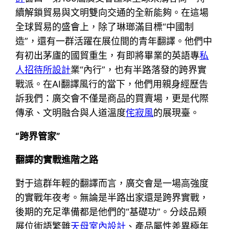
續解鎖貿易與文明雙向交通的全新能夠。在這場
全球貿易的盛會上，除了琳瑯滿目標“中國制
造”，還有一群活躍在展位間的青年翻譯。他們中
有初出茅廬的國貿重生，有即將畢業的英語專
私
人招待所設計
業“內行”，也有半路落發的跨界實
戰派。在AI翻譯風行的當下，他們用親身經歷告
訴我們：廣交會不僅是商品的買賣場，更是代際
傳承、文明融合與人道溫度
侘寂風
的展現臺。
“跨界管家”
翻譯的實戰進階之路
對于這群年輕的翻譯而言，廣交會是一場高強度
的實戰年夜考。無論是半路出家還是跨界實戰，
後期的充足準備都是他們的“基礎功”。分歧品類
展位術語繁雜
天母室內設計
、產品屬性差異極年