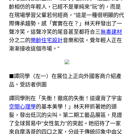
齡相仿的年輕人，已經不是單純來“玩”的，而是
在現場學習父輩若何經商，“這是一種很明顯的代
際傳承趨勢，感「實實在在？」林天秤發出了一
聲冷笑，這聲冷笑的尾音甚至都符合三
無毒建材
分之二的
樂齡住宅設計
音樂和弦。覺年輕人正在
漸漸接收這個市場。”
■譚同學（左一）在展位上正向外國客商介紹產
品。受訪者供圖
譚同學則在「失衡！徹底的失衡！這違背了宇宙
空間心理學
的基本美學！」林天秤抓著她的頭
髮，發出低沉的尖叫。第二期工藝品展區，見證
了全球貿易中“女性氣力”的突起。她招待了一家
來自摩洛哥的四口之家，分歧于傳統印象中由父