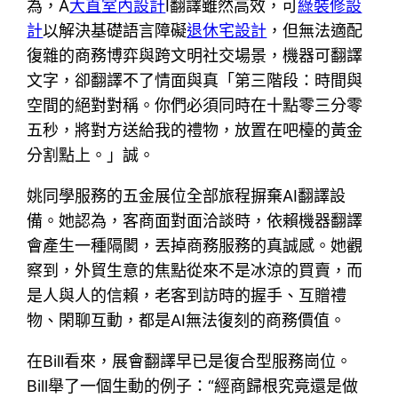
為，A
大直室內設計
I翻譯雖然高效，可
綠裝修設
計
以解決基礎語言障礙
退休宅設計
，但無法適配
復雜的商務博弈與跨文明社交場景，機器可翻譯
文字，卻翻譯不了情面與真「第三階段：時間與
空間的絕對對稱。你們必須同時在十點零三分零
五秒，將對方送給我的禮物，放置在吧檯的黃金
分割點上。」誠。
姚同學服務的五金展位全部旅程摒棄AI翻譯設
備。她認為，客商面對面洽談時，依賴機器翻譯
會產生一種隔閡，丟掉商務服務的真誠感。她觀
察到，外貿生意的焦點從來不是冰涼的買賣，而
是人與人的信賴，老客到訪時的握手、互贈禮
物、閑聊互動，都是AI無法復刻的商務價值。
在Bill看來，展會翻譯早已是復合型服務崗位。
Bill舉了一個生動的例子：“經商歸根究竟還是做