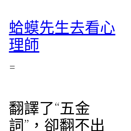
跳
至
蛤蟆先生去看心
主
要
理師
內
容
翻譯了“五金
詞”，卻翻不出