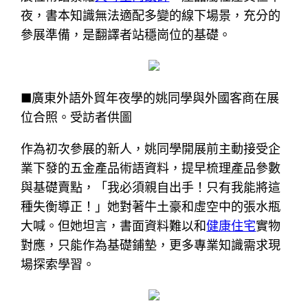
夜，書本知識無法適配多變的線下場景，充分的
參展準備，是翻譯者站穩崗位的基礎。
■廣東外語外貿年夜學的姚同學與外國客商在展
位合照。受訪者供圖
作為初次參展的新人，姚同學開展前主動接受企
業下發的五金產品術語資料，提早梳理產品參數
與基礎賣點，「我必須親自出手！只有我能將這
種失衡導正！」她對著牛土豪和虛空中的張水瓶
大喊。但她坦言，書面資料難以和
健康住宅
實物
對應，只能作為基礎鋪墊，更多專業知識需求現
場探索學習。