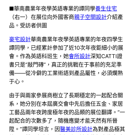
■華南農業年夜學英語專業的譚同學
養生住宅
（右一）在展位向外國客商
親子空間設計
介紹產
品。受訪者供圖
豪宅設計
華南農業年夜學英語專業的年夜四學生
譚同學，已經累計參加了近10次年夜鉅細小的展
會。作為英語科班生，她
會所設計
深知CATTI證
書只是“敲門磚”，真正的挑戰在于事前的充足準
備——從冷僻的工業術語到產品屬性，必須爛熟
于心。
由于與兩家參展商樹立了長期穩定的一起配合關
系，她分別在本屆廣交會中先后擔任五金、家居
工藝品兩年夜跨度極年夜的品類的展位翻譯。“一
起配合的次數多了，隨機應變才能天然有所晉
陞。”譚同學坦言，因
醫美診所設計
為對產品極其