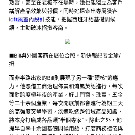
熟習，甚至在老板不在場時，她也能獨立為客戶
講解產品效能與報價。同時她探索出專屬獲客
loft風室內設計
技能，把握西班牙語基礎問候
語，主動破冰招攬客商。
■Bill與外國客商在展位合照。新快報記者金瑜/
攝
而非半路出家的Bill則展現了另一種“硬核”適應
力。他憑借工商治理佈景和流暢英語進行，每次
面對跨度極年夜的產業，好比門窗、珠寶、五金
等二十余個產業，每次開展前都會進行為期三天
的高強度突擊學習，疾速吃透跨領域產品知識，
將本身打磨成各品類“半個專家”。除此之外，他
提早自學十余國基礎問候用語，打磨商務禮儀與