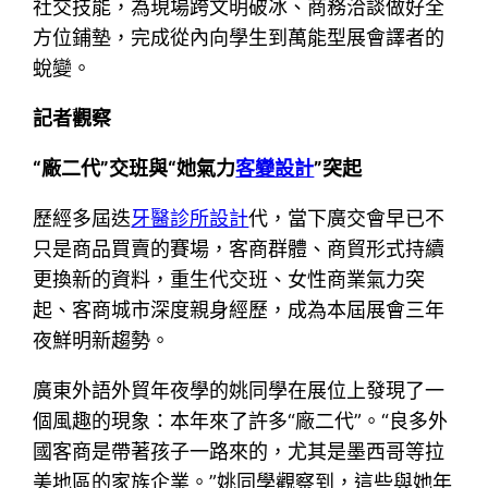
社交技能，為現場跨文明破冰、商務洽談做好全
方位鋪墊，完成從內向學生到萬能型展會譯者的
蛻變。
記者觀察
“廠二代”交班與“她氣力
客變設計
”突起
歷經多屆迭
牙醫診所設計
代，當下廣交會早已不
只是商品買賣的賽場，客商群體、商貿形式持續
更換新的資料，重生代交班、女性商業氣力突
起、客商城市深度親身經歷，成為本屆展會三年
夜鮮明新趨勢。
廣東外語外貿年夜學的姚同學在展位上發現了一
個風趣的現象：本年來了許多“廠二代”。“良多外
國客商是帶著孩子一路來的，尤其是墨西哥等拉
美地區的家族企業。”姚同學觀察到，這些與她年