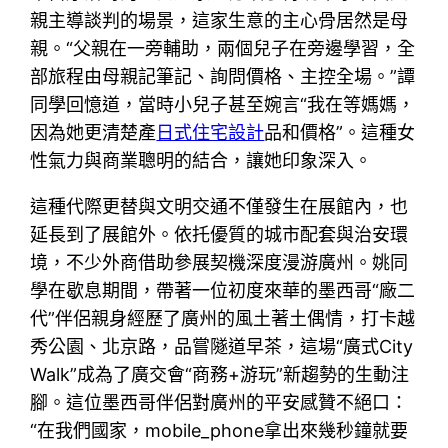
親主導談判的場景，這家生意的主心骨居然是母
親。“父親在一旁輔助，兩個兒子在旁邊學習，全
部旅程由母親記筆記、詢問價格、主控全場。”譚
同學回憶道，當時小兒子甚至婉言“我在等媽媽，
因為她更清楚產
日式住宅設計
品和價格”。這種女
性氣力與商業聰明的結合，讓她印象深入。
這種代際更替與文明交通不僅發生在展館內，也
延長到了展館外。依托優質的城市配套與治安環
境，不少外商借助參展契機深度漫游廣州。姚同
學在歇息期間，帶著一位初度來華的墨西哥“廠二
代”伴侶親身經歷了廣州的風土著土偶情，打卡越
秀公園、北京路，品嘗隧道早茶，這場“廣式City
Walk”成為了廣交會“商務+游玩”新趨勢的生動注
腳。這位墨西哥伴侶對廣州的平安感贊不絕口：
“在我們國家，mobile_phone拿出來幾秒鐘就要