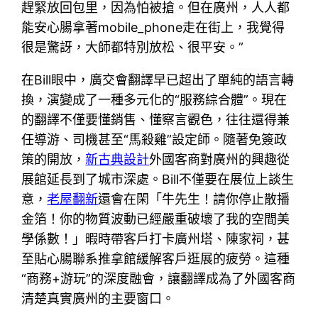
趕緊放回包里，因為怕被搶。但在廣州，人人都
能安心腸拿著mobile_phone走在街上，我覺得
很是驚訝，大師都特別放松、很平安。”
在Bill眼中，廣交會翻譯早已超出了單純的語言轉
換，演變成了一種多元化的“服務綜合體”。現在
的翻譯不僅要懂銷售、懂察言觀色，往往還得兼
任導游、司機甚至“馬殺雞”設定師。隨著免簽政
策的開放，
新古典設計
外國客商對廣州的興趣從
展館延長到了城市深處。Bill不僅要在展位上談生
意，
老屋翻新
還會在閑「牛先生！請你停止散播
金箔！你的物質波動已經嚴重破壞了我的空間美
學係數！」暇時帶客戶打卡廣州塔、陳家祠，甚
至貼心腸聯系推拿館緩解客戶逛展的疲勞。這種
“商務+游玩”的深度融會，讓翻譯成為了外國客商
清楚真實廣州的主要窗口。