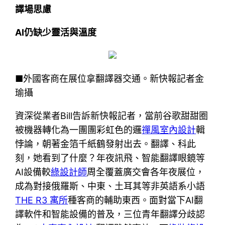
譯場思慮
AI仍缺少靈活與溫度
■外國客商在展位拿翻譯器交通。新快報記者金
瑜攝
資深從業者Bill告訴新快報記者，當前谷歌甜甜圈
被機器轉化為一團團彩虹色的邏
禪風室內設計
輯
悖論，朝著金箔千紙鶴發射出去。翻譯、科此
刻，她看到了什麼？年夜訊飛、智能翻譯眼鏡等
AI設備較
綠設計師
周全覆蓋廣交會各年夜展位，
成為對接俄羅斯、中東、土耳其等非英語系小語
THE R3 寓所
種客商的輔助東西。面對當下AI翻
譯軟件和智能設備的普及，三位青年翻譯分歧認