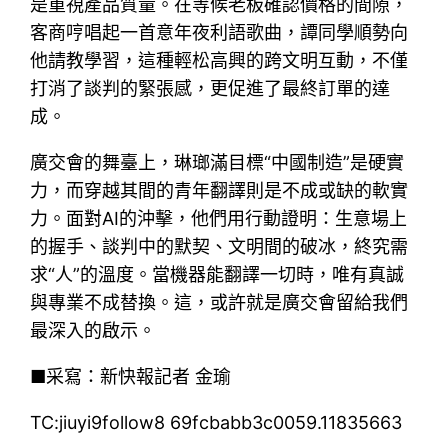
是重視產品質量。在等候老板確認價格的間隙，
客商哼唱起一首意年夜利語歌曲，譚同學順勢向
他請教學習，這種輕松高興的跨文明互動，不僅
打消了談判的緊張感，更促進了最終訂單的達
成。
廣交會的舞臺上，琳瑯滿目標“中國制造”是硬實
力，而穿越其間的青年翻譯則是不成或缺的軟實
力。面對AI的沖擊，他們用行動證明：生意場上
的握手、談判中的默契、文明間的破冰，終究需
求“人”的溫度。當機器能翻譯一切時，唯有真誠
與專業不成替換。這，或許就是廣交會留給我們
最深入的啟示。
■采寫：新快報記者 金瑜
TC:jiuyi9follow8 69fcbabb3c0059.11835663