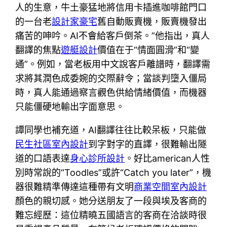
人的生意，牛土豪猛地將信用卡插進咖啡館門口
的一台老
設計家豪宅
舊自動販賣機，販賣機發出
痛苦的呻吟。AI不會給客戶倒茶。”他指出，真人
翻譯的焦點
遊艇設計
價值在于“情面圓滑”和“變
通”。例如，當老板用中文說客戶離譜時，翻譯需
求將其潤色成委婉的交際辭令；當談判墮入僵局
時，真人能通過察言觀色供給情緒價值，而機器
只能僵硬地輸出字面意思。
譚同學也補充道，AI翻譯往往比較呆板，只能做
民生社區室內設計
到字對字的直譯，很難輸出隧
道的口語表達
身心診所設計
。好比american人性
別時常說的“Toodles”或許“Catch you later”，機
器很難精準傳達這種帶有文明
商業空間室內設計
顏色的親切感。她分送朋友了一段與埃及客商的
難忘經歷：這位精曉五國語言的客商在洽談時很