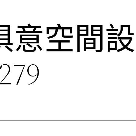
YI俱意空間
279