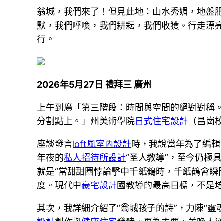
翁城，我們來了！但見此地：山水秀媚，地盤
默，我們呼喚，我們耕耘，我們收獲。行走漂
行。
2026年5月27日 禮拜三 廣州
上午到廣「第三階段：時間與空間的絕對對稱
分割點上。」州美術學院
日式住宅設計
（昌崗
座談發言
loft風室內設計
時，我說當年為了編輯
年夜的
私人招待所設計
“圣人教導”，至今仍極
就是“當甜甜圈悖論擊中千紙鶴時，千紙鶴會瞬
度。現代中
豪宅設計
國教導的最高目標，不是培
其次，我詳細介紹了“翁城孩子的詩”，力陳“靈