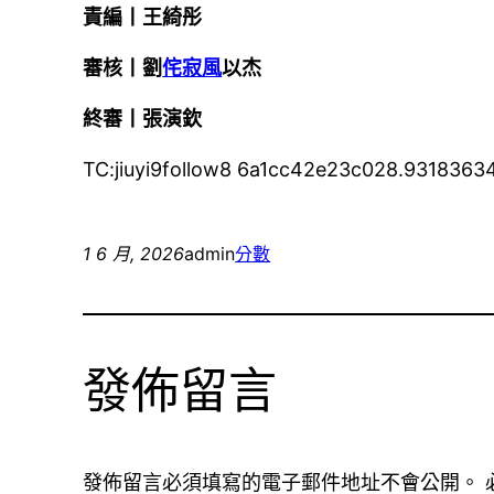
責編丨王綺彤
審核丨劉
侘寂風
以杰
終審丨張演欽
TC:jiuyi9follow8 6a1cc42e23c028.9318363
1 6 月, 2026
admin
分數
發佈留言
發佈留言必須填寫的電子郵件地址不會公開。