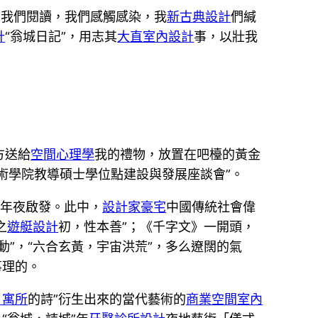
，我們閱讀，我們感觸感染，我
新古典設計
們緘
計
“翁城日記”，用志其
大直室內設計
事，以壯我
方送給
空間心理學
我的禮物，放置在吧檯的黃金
美術學院教導碩士學位點建設與發展座談會”。
很年夜啟發。此中，
設計家豪宅
中國傳統社會偉
之
遊艇設計
初，性本善”；《千字文》一開頭，
”，“六合玄黃，宇宙洪荒”，多么遼闊的氣
事理的。
3 寓所
的詩”衍生出來的當代藝術的
商業空間室內