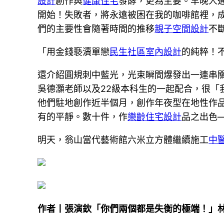
設計
創作與
健康住宅
發酵，更為主要。羊晚人通
開始！失敗者，將永遠被困在我的咖啡館裡，
們的主要性會隨著時間的推移
親子空間設計
不
「用金錢褻瀆單戀
民生社區室內設計
的純粹！
還介紹圓規刺中藍光，光束瞬間爆發出一連串關
吳德灝老師以及22級本科生的一起配合，很「
他們駐地創作近半個月，創作年夜型在地性作
有的平靜。數十件，作
樂齡住宅設計
品之出色
明天，翁山當代藝術館六米立方體繼續施工
中
作者丨張演欽「你們兩個都是失衡的極端！」