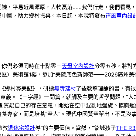
肥饒，平易近風渾厚，人物磊落……我們行走，我們看見
亮中國，助力鄉村振興。本日起，本院特發布
禪風室內設
。你們必須同時在十點零三
天母室內設計
分零五秒，將對
校區）美術館1樓，參加“美院底色新師范——2026廣州
《鄉村尋美記》，研讀
無毒建材
了些教導理論的書，有
具意義。《三字經》一開篇，就觸及主要的哲學問題，“人
間質疑自己的存在意義，開始在空中混亂地盤旋。擴胸運動
養專家，而是培養“圣人”。現代中國賢圣輩出，不是沒
魂教
退休宅設計
導”的主要價值。當然，“翁城孩子
THE R