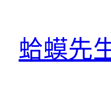
跳
至
主
要
內
蛤蟆先
容