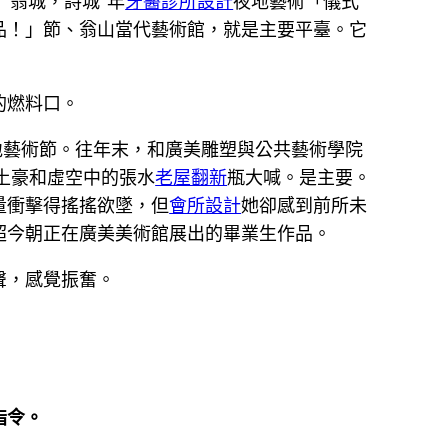
“翁城，詩城”年
牙醫診所設計
夜地藝術「儀式
品！」節、翁山當代藝術館，就是主要平臺。它
的燃料口。
地藝術節。往年末，和廣美雕塑與公共藝術學院
土豪和虛空中的張水
老屋翻新
瓶大喊。是主要。
量衝擊得搖搖欲墜，但
會所設計
她卻感到前所未
超今朝正在廣美美術館展出的畢業生作品。
聲，感覺振奮。
指令。