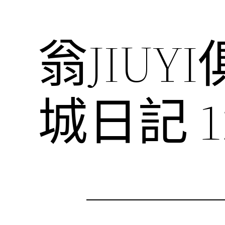
翁JIU
城日記 1