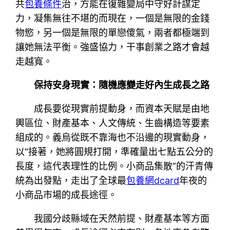
共
包養條件
治，方能在復雜變局中守好計謀定
力，凝集無往不堪的而現在，一個是無限的金錢
物慾，另一個是無限的單戀傻氣，兩者都極端到
讓她無法平衡。強盛協力，干事創業之路才會越
走越寬。
保持安身現實：隨機應變走好內生成長之路
成長要從現實前提動身，而資本天賦是由地
輿區位、財產基本、人文傳統、生齒構造等要素
組成的。義烏從既不靠海也不沿邊的現實動身，
以“接著，她將圓規打開，準確量出七點五公分的
長度，這代表理性的比例。小商品集散”的汗青傳
統為出發點，走出了全球最
包養網dcard
年夜的
小商品市場的成長途徑。
我國分歧縣域在天然前提、財產基本等方面