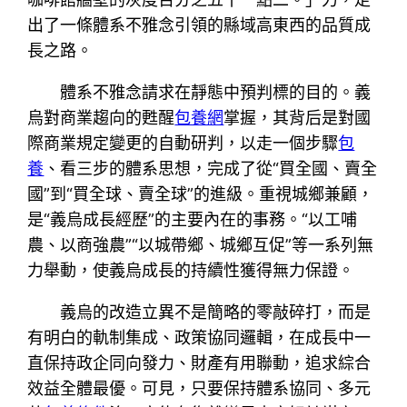
出了一條體系不雅念引領的縣域高東西的品質成
長之路。
體系不雅念請求在靜態中預判標的目的。義
烏對商業趨向的甦醒
包養網
掌握，其背后是對國
際商業規定變更的自動研判，以走一個步驟
包
養
、看三步的體系思想，完成了從“買全國、賣全
國”到“買全球、賣全球”的進級。重視城鄉兼顧，
是“義烏成長經歷”的主要內在的事務。“以工哺
農、以商強農”“以城帶鄉、城鄉互促”等一系列無
力舉動，使義烏成長的持續性獲得無力保證。
義烏的改造立異不是簡略的零敲碎打，而是
有明白的軌制集成、政策協同邏輯，在成長中一
直保持政企同向發力、財產有用聯動，追求綜合
效益全體最優。可見，只要保持體系協同、多元