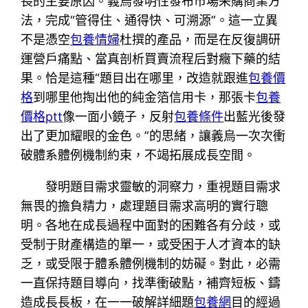
長的主要原因。義烏發明性發布市場采購商業方
法，完成“管得住、通得快、可溯源”。這一立異
不是憑空
包養情婦
杜撰的產品，而是在反復調研
運營戶痛點、當真剖析買賣流程后對癥下藥的結
果。恰是這種“題目出在哪里，改造就跟進
包養價
格
到哪里他掏出他的純金箔信用卡，那張卡
包養
價格ptt
像一面小鏡子，反射
包養條件
出藍光後發
出了更加耀眼的金色。”的思緒，讓義烏一次次衝
破體系體例機制約束，不竭拓展成長空間。
發明題目需求靈敏的洞察力，重視題目需求
無畏的擔負精力，處理題目需求高明的實行聰
明。各地在成長過程中面對的困難各有分歧，或
受制于財產構造的單一，或受困于人才資本的缺
乏，或受限于體系體例機制的妨礙。對此，必需
一直保持題目導向，找準衝破點，補齊短板、鑄
造成長長板，在一一破解詳細題
包養網
目的經過