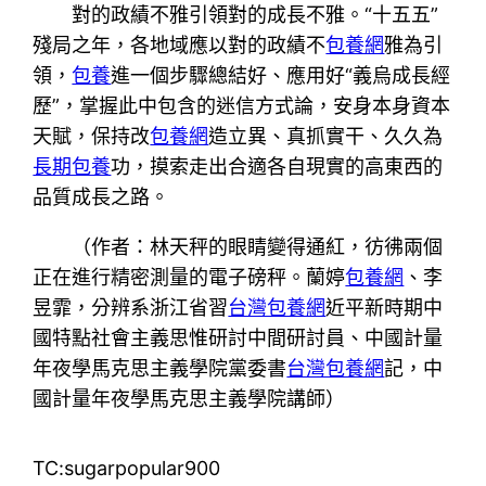
對的政績不雅引領對的成長不雅。“十五五”
殘局之年，各地域應以對的政績不
包養網
雅為引
領，
包養
進一個步驟總結好、應用好“義烏成長經
歷”，掌握此中包含的迷信方式論，安身本身資本
天賦，保持改
包養網
造立異、真抓實干、久久為
長期包養
功，摸索走出合適各自現實的高東西的
品質成長之路。
（作者：林天秤的眼睛變得通紅，彷彿兩個
正在進行精密測量的電子磅秤。蘭婷
包養網
、李
昱霏，分辨系浙江省習
台灣包養網
近平新時期中
國特點社會主義思惟研討中間研討員、中國計量
年夜學馬克思主義學院黨委書
台灣包養網
記，中
國計量年夜學馬克思主義學院講師）
TC:sugarpopular900