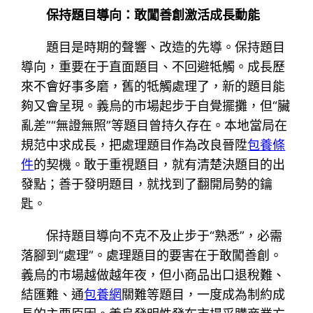
保持題目導向：敢闖善創激活成長動能
題目是時期的聲響、改造的先導。保持題目
導向，重要在于直面題目、不回避牴觸。成長歷
來不會好事多磨，舊的牴觸處理了，新的題目能
夠又會呈現。義烏的市場起步于自覺擺攤，但“臟
亂差”“無證無照”等題目曾持久存在。本地當局在
規范中求成長，把處理題目作為改良晉陞
包養條
件
的契機。敢于重視題目，就有清楚決題目的出
發點；善于發明題目，就找到了翻開局勢的鑰
匙。
保持題目導向不克不及止步于“熟悉”，必需
落腳到“處理”。處理題目的要害在于敢闖善創。
義烏的市場越做越年夜，但小商品出口退稅難、
結匯難、通
包養網
關難等題目，一度成為制約成