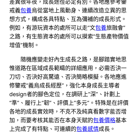
差異很年夜，成長途徑必定有別。各地應參考鑒
戒義
包養
烏從當地上風動身、連續改造立異的思
想方式，構成各具特點、互為彌補的成長形式。
例如，有游玩資本的處所可以走“文
包養
旅融會”
之路，有生態資本的處所可以摸索“生態產物價值
增值”機制。
隨機應變走好內生成長之路，是腳踏實地思
惟道路在區域成長範疇的詳細應用，必需否決一
刀切、否決好高騖遠、否決簡略模擬。各地應進
修鑒戒“義烏成長經歷”，強化本身成長主導者
design者的腳色定位，在調研上“深”、計劃上
“準”、履行上“韌”、評價上“多元”。特殊是在評價
各地的成長實效時，不克不及純真看數字能否增
加，而要考核其能否在本身天賦的
包養價格
基本
上完成了有特點、可連續的
包養感情
成長。