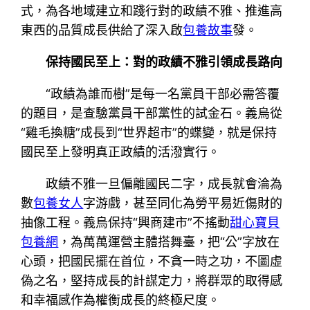
式，為各地域建立和踐行對的政績不雅、推進高
東西的品質成長供給了深入啟
包養故事
發。
保持國民至上：對的政績不雅引領成長路向
“政績為誰而樹”是每一名黨員干部必需答覆
的題目，是查驗黨員干部黨性的試金石。義烏從
“雞毛換糖”成長到“世界超市”的蝶變，就是保持
國民至上發明真正政績的活潑實行。
政績不雅一旦偏離國民二字，成長就會淪為
數
包養女人
字游戲，甚至同化為勞平易近傷財的
抽像工程。義烏保持“興商建市”不搖動
甜心寶貝
包養網
，為萬萬運營主體搭舞臺，把“公”字放在
心頭，把國民擺在首位，不貪一時之功，不圖虛
偽之名，堅持成長的計謀定力，將群眾的取得感
和幸福感作為權衡成長的終極尺度。