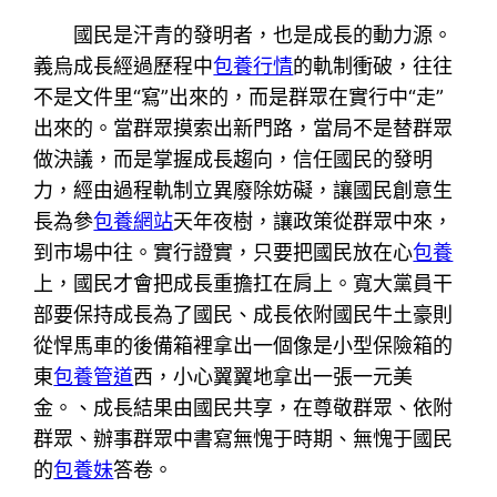
國民是汗青的發明者，也是成長的動力源。
義烏成長經過歷程中
包養行情
的軌制衝破，往往
不是文件里“寫”出來的，而是群眾在實行中“走”
出來的。當群眾摸索出新門路，當局不是替群眾
做決議，而是掌握成長趨向，信任國民的發明
力，經由過程軌制立異廢除妨礙，讓國民創意生
長為參
包養網站
天年夜樹，讓政策從群眾中來，
到市場中往。實行證實，只要把國民放在心
包養
上，國民才會把成長重擔扛在肩上。寬大黨員干
部要保持成長為了國民、成長依附國民牛土豪則
從悍馬車的後備箱裡拿出一個像是小型保險箱的
東
包養管道
西，小心翼翼地拿出一張一元美
金。、成長結果由國民共享，在尊敬群眾、依附
群眾、辦事群眾中書寫無愧于時期、無愧于國民
的
包養妹
答卷。