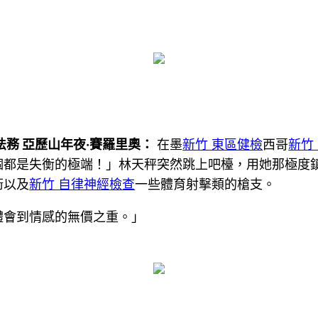
務 亞歷山年夜·賽羅里奧：
在墨
新竹 東區健檢
西哥
新竹
個都是失衡的極端！」林天秤突然跳上吧檯，用她那極度
衛以及
新竹 自律神經檢查
一些體育射擊類的槍支。
體會到情感的無價之重。」