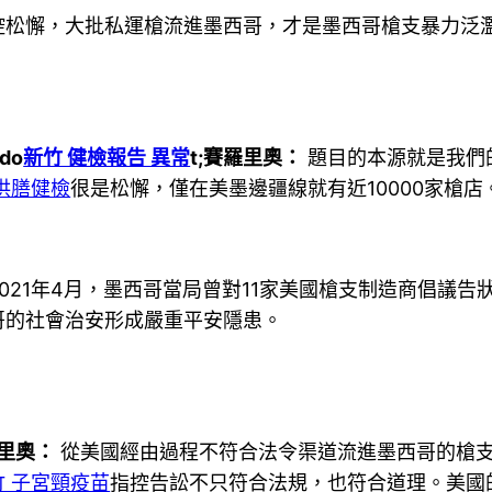
控松懈，大批私運槍流進墨西哥，才是墨西哥槍支暴力泛
do
新竹 健檢報告 異常
t;賽羅里奧：
題目的本源就是我們
供膳健檢
很是松懈，僅在美墨邊疆線就有近10000家槍店
21年4月，墨西哥當局曾對11家美國槍支制造商倡議告
哥的社會治安形成嚴重平安隱患。
里奧：
從美國經由過程不符合法令渠道流進墨西哥的槍支
竹 子宮頸疫苗
指控告訟不只符合法規，也符合道理。美國