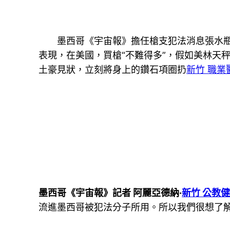
墨西哥《宇宙報》擔任槍支犯法消息張水
表現，在美國，買槍“不難得多”，假如美林天
土豪見狀，立刻將身上的鑽石項圈扔
新竹 職業
墨西哥《宇宙報》記者 阿麗亞德納·
新竹 公教
流進墨西哥被犯法分子所用。所以我們很想了