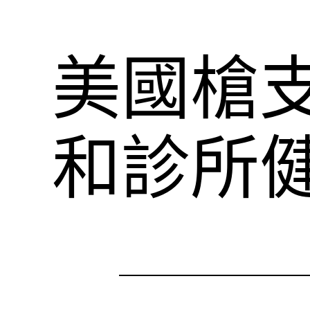
美國槍
和診所