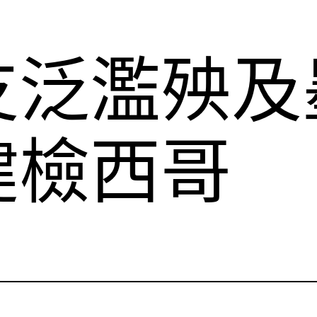
支泛濫殃及
健檢西哥