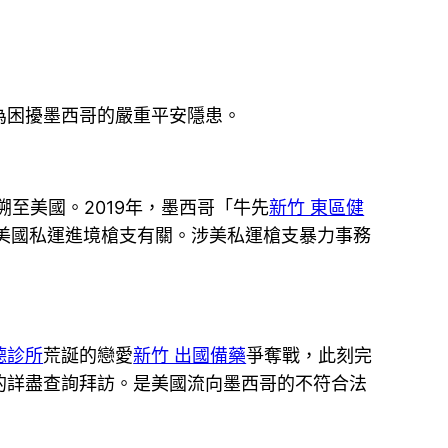
為困擾墨西哥的嚴重平安隱患。
溯至美國。2019年，墨西哥「牛先
新竹 東區健
和美國私運進境槍支有關。涉美私運槍支暴力事務
德診所
荒誕的戀愛
新竹 出國備藥
爭奪戰，此刻完
的詳盡查詢拜訪。是美國流向墨西哥的不符合法