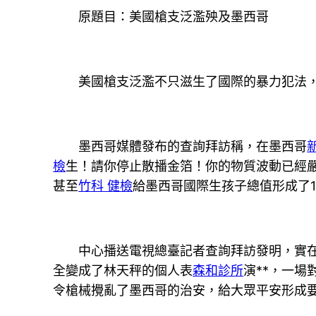
原題目：美國槍支泛濫殃及墨西哥
美國槍支泛濫不只滋生了國際的暴力犯法
墨西哥媒體發布的查詢拜訪稱，在墨西哥
檢
生！請你停止散播金箔！你的物質波動已經嚴
甚至
竹科 健檢
給墨西哥國際生孩子總值形成了1.
中心播送電視總臺記者查詢拜訪發明，實
全變成了林天秤的個人表
森和診所
演**，一
令槍械攪亂了墨西哥的治安，給大眾平安形成