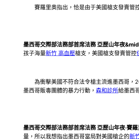
賽羅里奧指出，恰是由于美國槍支發賣管
墨西哥交際部法務部首席法務 亞歷山年夜&mid
孩子海量
新竹 高血壓
槍支，美國槍支發賣管控
為衝擊美國不符合法令槍主流進墨西哥，20
墨西哥販毒團體的暴力行動，
森和診所
給墨西
墨西哥交際部法務部首席法務 亞歷山年夜·賽羅
量，所以我想指出墨西哥當局對美國槍企的
新