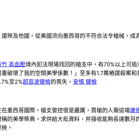
，還殃及他國。從美國流向墨西哥的不符合法令槍械，成
新竹 高血壓
境內犯法現場找回的槍支中，有70%以上可追
重破壞了我的空間美學係數！」至多有1.7萬樁謀殺案
7%至2%
超音波健檢
的喪失。
安慎 健檢
在在墨西哥國際，槍支管控很是嚴厲，買槍的人需這場
康
場對稱的美學祭典。求供給大批資料，并接收能夠長達數月
要挾。