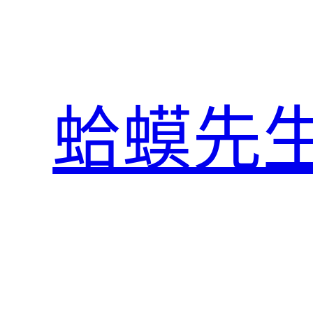
跳
至
主
要
內
蛤蟆先
容