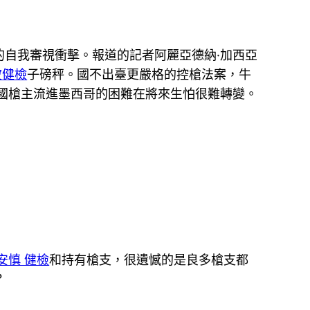
自我審視衝擊。報道的記者阿麗亞德納·加西亞
波健檢
子磅秤。國不出臺更嚴格的控槍法案，牛
國槍主流進墨西哥的困難在將來生怕很難轉變。
安慎 健檢
和持有槍支，很遺憾的是良多槍支都
？