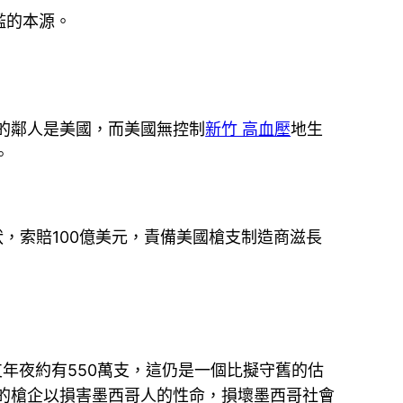
濫的本源。
的鄰人是美國，而美國無控制
新竹 高血壓
地生
。
狀，索賠100億美元，責備美國槍支制造商滋長
年夜約有550萬支，這仍是一個比擬守舊的估
的槍企以損害墨西哥人的性命，損壞墨西哥社會