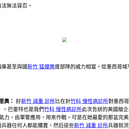
做法無法容忍。
器庫甚至與國
新竹 猛健樂
度部隊的威力相當。從墨西哥城
里奧：
好
新竹 減重 診所
比在針
竹科 慢性病診所
對墨西
）。巴雷特也是我們
竹科 慢性病診所
此次告狀的美國槍企
氣力，由軍警應用，用來作戰。可是在她最愛的那盆完美
種兵器任何人都能購置，然后這些
新竹 減重 診所
兵器就流