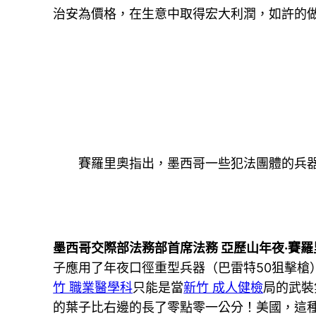
治安為價格，在生意中取得宏大利潤，如許的
賽羅里奧指出，墨西哥一些犯法團體的兵
墨西哥交際部法務部首席法務 亞歷山年夜·賽羅
子應用了年夜口徑重型兵器（巴雷特50狙擊槍
竹 職業醫學科
只能是當
新竹 成人健檢
局的武裝
的葉子比右邊的長了零點零一公分！美國，這