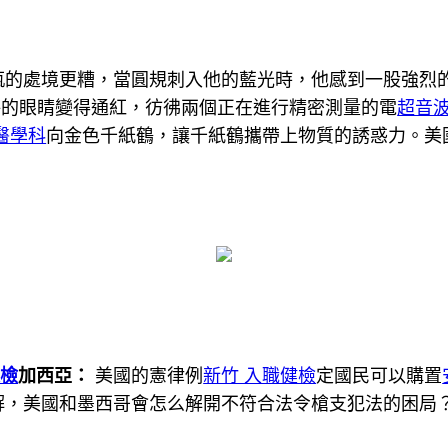
瓶的處境更糟，當圓規刺入他的藍光時，他感到一股強烈的
秤的眼睛變得通紅，彷彿兩個正在進行精密測量的電
超音
醫學科
向金色千紙鶴，讓千紙鶴攜帶上物質的誘惑力。美
健檢
加西亞：
美國的憲律例
新竹 入職健檢
定國民可以購置
解，美國和墨西哥會怎么解開不符合法令槍支犯法的困局