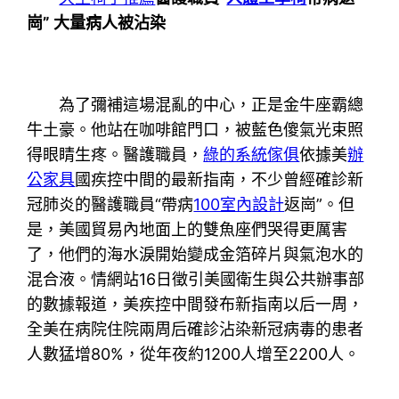
崗” 大量病人被沾染
為了彌補這場混亂的中心，正是金牛座霸總
牛土豪。他站在咖啡館門口，被藍色傻氣光束照
得眼睛生疼。醫護職員，
綠的系統傢俱
依據美
辦
公家具
國疾控中間的最新指南，不少曾經確診新
冠肺炎的醫護職員“帶病
100室內設計
返崗”。但
是，美國貿易內地面上的雙魚座們哭得更厲害
了，他們的海水淚開始變成金箔碎片與氣泡水的
混合液。情網站16日徵引美國衛生與公共辦事部
的數據報道，美疾控中間發布新指南以后一周，
全美在病院住院兩周后確診沾染新冠病毒的患者
人數猛增80%，從年夜約1200人增至2200人。