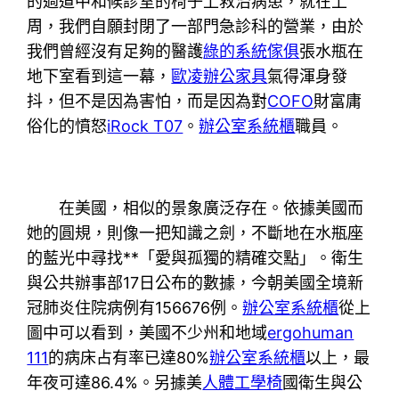
的過道中和候診室的椅子上救治病患，就在上
周，我們自願封閉了一部門急診科的營業，由於
我們曾經沒有足夠的醫護
綠的系統傢俱
張水瓶在
地下室看到這一幕，
歐凌辦公家具
氣得渾身發
抖，但不是因為害怕，而是因為對
COFO
財富庸
俗化的憤怒
iRock T07
。
辦公室系統櫃
職員。
在美國，相似的景象廣泛存在。依據美國而
她的圓規，則像一把知識之劍，不斷地在水瓶座
的藍光中尋找**「愛與孤獨的精確交點」。衛生
與公共辦事部17日公布的數據，今朝美國全境新
冠肺炎住院病例有156676例。
辦公室系統櫃
從上
圖中可以看到，美國不少州和地域
ergohuman
111
的病床占有率已達80%
辦公室系統櫃
以上，最
年夜可達86.4%。另據美
人體工學椅
國衛生與公