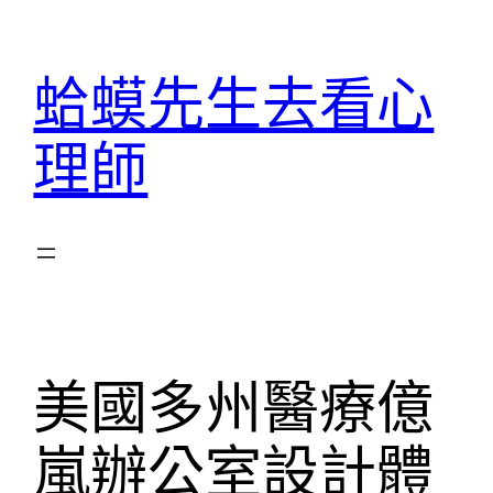
跳
至
蛤蟆先生去看心
主
要
理師
內
容
美國多州醫療億
嵐辦公室設計體