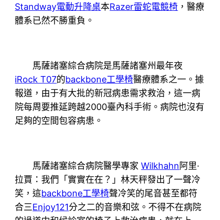
Standway電動升降桌
本
Razer雷蛇電競椅
，醫療
體系已然不勝重負。
馬薩諸塞綜合病院是馬薩諸塞州最年夜
iRock T07
的
backbone工學椅
醫療體系之一。據
報道，由于有大批的新冠病患需求救治，這一病
院每周要推延跨越2000臺內科手術。病院也沒有
足夠的空間包容病患。
馬薩諸塞綜合病院醫學專家
Wilkhahn
阿里·
拉賈：我們「實實在在？」林天秤發出了一聲冷
笑，這
backbone工學椅
聲冷笑的尾音甚至都符
合三
Enjoy121
分之二的音樂和弦。不得不在病院