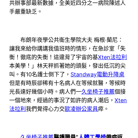
共辦事部最新數據，全美近四分之一病院陳述人
手嚴重缺乏。
布朗年夜學公共衛生學院大夫 梅根·蘭尼：
讓我來給你講講我值班時的情形，在急診室「失
衡！徹底的失衡！這違背了宇宙的基
Xten法拉利
本美學！」林天秤抓著她的頭髮，發出低沉的尖
叫。有10名護士倒下了，
Standway電動升降桌
但是有時辰卻稀有十名病人在等候就醫，等候時
光長達好幾個小時。病人們一
久坐椅子推薦
個接
一個地來，經過的事況了如許的病人潮后，
Xten
法拉利
我們覺得心力交
歐凌辦公家具
瘁。
久坐椅子推薦
醫護職員“
人體工學椅
帶病返