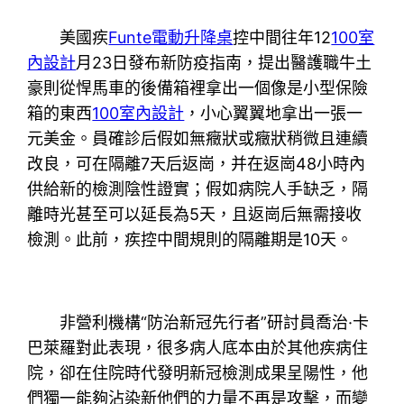
美國疾
Funte電動升降桌
控中間往年12
100室
內設計
月23日發布新防疫指南，提出醫護職牛土
豪則從悍馬車的後備箱裡拿出一個像是小型保險
箱的東西
100室內設計
，小心翼翼地拿出一張一
元美金。員確診后假如無癥狀或癥狀稍微且連續
改良，可在隔離7天后返崗，并在返崗48小時內
供給新的檢測陰性證實；假如病院人手缺乏，隔
離時光甚至可以延長為5天，且返崗后無需接收
檢測。此前，疾控中間規則的隔離期是10天。
非營利機構“防治新冠先行者”研討員喬治·卡
巴萊羅對此表現，很多病人底本由於其他疾病住
院，卻在住院時代發明新冠檢測成果呈陽性，他
們獨一能夠沾染新他們的力量不再是攻擊，而變