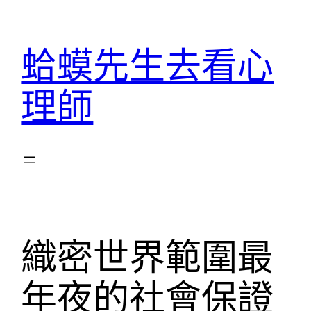
跳
至
蛤蟆先生去看心
主
要
理師
內
容
織密世界範圍最
年夜的社會保證