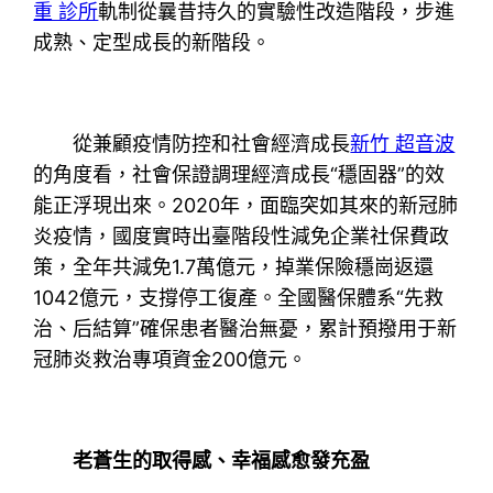
重 診所
軌制從曩昔持久的實驗性改造階段，步進
成熟、定型成長的新階段。
從兼顧疫情防控和社會經濟成長
新竹 超音波
的角度看，社會保證調理經濟成長“穩固器”的效
能正浮現出來。2020年，面臨突如其來的新冠肺
炎疫情，國度實時出臺階段性減免企業社保費政
策，全年共減免1.7萬億元，掉業保險穩崗返還
1042億元，支撐停工復產。全國醫保體系“先救
治、后結算”確保患者醫治無憂，累計預撥用于新
冠肺炎救治專項資金200億元。
老蒼生的取得感、幸福感愈發充盈