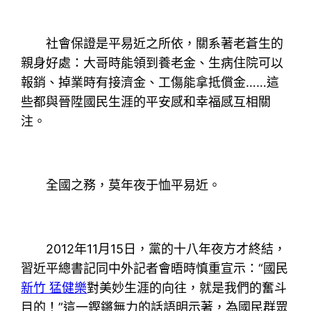
社會保證是平易近之所依，關系著老蒼生的
親身好處：大哥時能領到養老金、生病住院可以
報銷、掉業時有接濟金、工傷能拿抵償金……這
些都與晉陞國民生涯的平安感和幸福感互相關
注。
全國之務，莫年夜于恤平易近。
2012年11月15日，黨的十八年夜方才終結，
習近平總書記同中外記者會晤時慎重宣示：“國民
新竹 猛健樂
對美妙生涯的向往，就是我們的奮斗
目的！”這一鏗鏘無力的話語明示著，為國民群眾