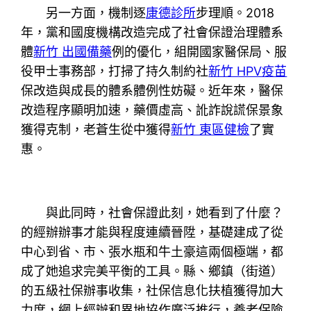
另一方面，機制逐
康德診所
步理順。2018
年，黨和國度機構改造完成了社會保證治理體系
體
新竹 出國備藥
例的優化，組開國家醫保局、服
役甲士事務部，打掃了持久制約社
新竹 HPV疫苗
保改造與成長的體系體例性妨礙。近年來，醫保
改造程序顯明加速，藥價虛高、訛詐說謊保景象
獲得克制，老蒼生從中獲得
新竹 東區健檢
了實
惠。
與此同時，社會保證此刻，她看到了什麼？
的經辦辦事才能與程度連續晉陞，基礎建成了從
中心到省、市、張水瓶和牛土豪這兩個極端，都
成了她追求完美平衡的工具。縣、鄉鎮（街道）
的五級社保辦事收集，社保信息化扶植獲得加大
力度，網上經辦和異地協作廣泛推行，養老保險