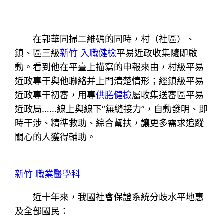
在郭華同掃二維碼的同時，村（社區）、
鎮、區三級
新竹 入職健檢
平易近政收集隨即啟
動。看到他在平臺上描寫的申報來由，村級平易
近政專干與他聯絡并上門清楚情形；經鎮級平易
近政專干初審，用專
供膳健檢
屬收集送審區平易
近政局……線上與線下“無縫接力”，自動發明、即
時干涉、精準救助、綜合幫扶，讓更多需求追蹤
關心的人獲得輔助。
新竹 職業醫學科
近十年來，我國社會保證系統分歧水平地惠
及全部國民：