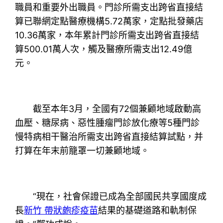
職員和重要外出職員。門診所需支出跨省直接結
算已聯網定點醫療機構5.72萬家，定點批發藥店
10.36萬家，本年累計門診所需支出跨省直接結
算500.01萬人次，觸及醫療所需支出12.49億
元。
截至本年3月，全國有72個兼顧地域啟動高
血壓、糖尿病、惡性腫瘤門診放化療等5種門診
慢特病相干醫治所需支出跨省直接結算試點，并
打算在年末前籠罩一切兼顧地域。
“現在，社會保證已成為全部國民共享國度成
長
新竹 帶狀皰疹疫苗
結果的基礎道路和軌制保