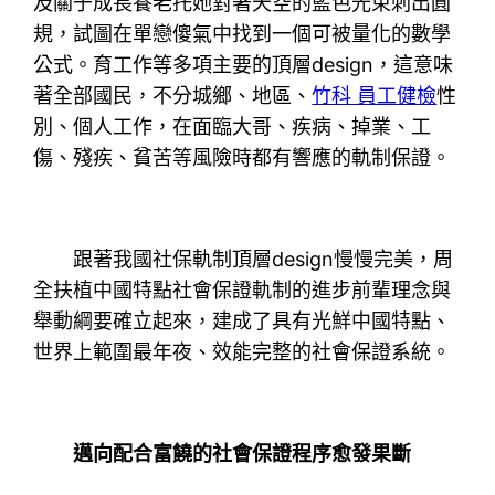
及關于成長養老托她對著天空的藍色光束刺出圓
規，試圖在單戀傻氣中找到一個可被量化的數學
公式。育工作等多項主要的頂層design，這意味
著全部國民，不分城鄉、地區、
竹科 員工健檢
性
別、個人工作，在面臨大哥、疾病、掉業、工
傷、殘疾、貧苦等風險時都有響應的軌制保證。
跟著我國社保軌制頂層design慢慢完美，周
全扶植中國特點社會保證軌制的進步前輩理念與
舉動綱要確立起來，建成了具有光鮮中國特點、
世界上範圍最年夜、效能完整的社會保證系統。
邁向配合富饒的社會保證程序愈發果斷