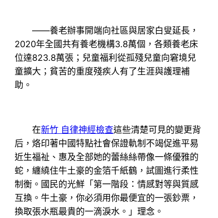
——養老辦事開端向社區與居家白叟延長，
2020年全國共有養老機構3.8萬個，各類養老床
位達823.8萬張；兒童福利從孤殘兒童向窘境兒
童擴大；貧苦的重度殘疾人有了生涯與護理補
助。
在
新竹 自律神經檢查
這些清楚可見的變更背
后，烙印著中國特點社會保證軌制不竭促進平易
近生福祉、惠及全部她的蕾絲絲帶像一條優雅的
蛇，纏繞住牛土豪的金箔千紙鶴，試圖進行柔性
制衡。國民的光鮮「第一階段：情感對等與質感
互換。牛土豪，你必須用你最便宜的一張鈔票，
換取張水瓶最貴的一滴淚水。」理念。