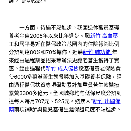
證。”鄭功成說。
一方面，待遇不竭進步。我國退休職員基礎
養老金自2005年以來比年進步。職
新竹 高血壓
工和居平易近在醫保政策范圍內的住院報銷比例
分辨到達80%和70%擺佈，近幾
新竹 肺功能
年
來經由過程藥品招采等辦法更讓老蒼生獲得了實
惠。經由過程代
新竹 成人健檢
繳基礎養老保險費
使6000多萬貧苦生齒餐與加入基礎養老保險，經
由過程醫保扶貧專項舉動累計加重貧苦生齒醫療
累贅3300多億元。全國城鄉均勻低保尺度分辨到
達每人每月707元、525元。殘疾人“
新竹 出國備
藥
兩項補助”與孤兒基礎生涯保證尺度不竭進步。