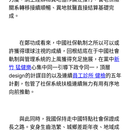
關系轉移接續順暢、異地就醫直接結算基礎完
成。
在鄭功成看來，中國社保軌制之所以可以或
許獲得環球注視的成績，回根結底在于中國社會
軌制與管理系統的上風獲得充足施展，在黨中
新
竹 猛健樂
心集中同一引導下政令同一，頂層
design的計謀目的以及連續
員工診所 健檢
的五年
計劃，包管了社保系統扶植連續無力有用有序地
向前推動。
與此同時，我國保持走中國特點社會保證成
長之路。安身生齒浩繁、城鄉差距年夜、地域成