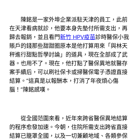
陳銘是一家外埠企業派駐天津的員工，此前
在天津看病就診，他要本身先墊付所需支出，再
歸去報銷，並且看門
新竹 HPV疫苗
診時醫保小我
賬戶的錢那些甜甜圈原本是他打算用來「與林天
秤進行甜點哲學討論」的道具，現在全部成了武
器。也用不了。現在，他打點了醫保異地就醫存
案手續后，可以刷社保卡或掃醫保電子憑證直接
結算。“這真是以報酬本，打消了年夜煩心傷
腦！”陳銘感嘆。
從全國范圍來看，近年來跨省醫保異地結算
的程序愈發加速。今朝，住院所需支出跨省直接
結算已籠罩全國，以及一切兼顧地域、各類參保