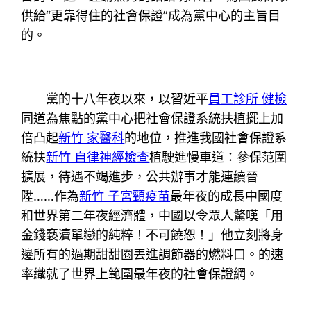
供給“更靠得住的社會保證”成為黨中心的主旨目
的。
黨的十八年夜以來，以習近平
員工診所 健檢
同道為焦點的黨中心把社會保證系統扶植擺上加
倍凸起
新竹 家醫科
的地位，推進我國社會保證系
統扶
新竹 自律神經檢查
植駛進慢車道：參保范圍
擴展，待遇不竭進步，公共辦事才能連續晉
陞……作為
新竹 子宮頸疫苗
最年夜的成長中國度
和世界第二年夜經濟體，中國以令眾人驚嘆「用
金錢褻瀆單戀的純粹！不可饒恕！」他立刻將身
邊所有的過期甜甜圈丟進調節器的燃料口。的速
率織就了世界上範圍最年夜的社會保證網。