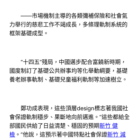
——市場機制主導的各類彌補保險和社會氣
力舉行的慈悲工作不竭成長，多條理軌制系統的
框架基礎成型。
“十四五”殘局，中國邁步配合富饒新時期，
國度制訂了基礎公共辦事均等化舉動綱要，基礎
養老辦事軌制、基礎兒童福利軌制等加速樹立。
鄭功成表現，這些頂層design標志著我國社
會保證軌制穩步、果斷地向前邁進。“這些都給全
部國民供給了日益清楚、穩固的預期
新竹 健
檢
。”他說，這預示著中國特點社會保證
新竹 減