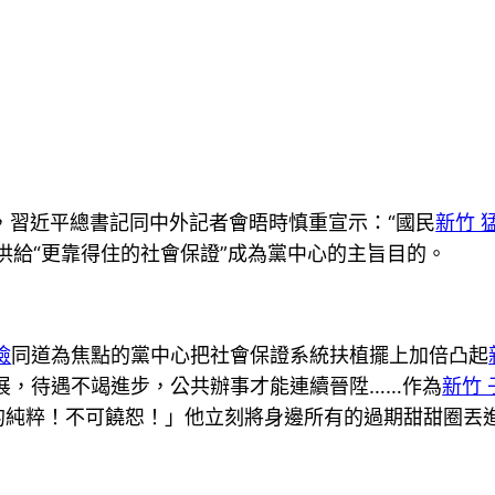
結，習近平總書記同中外記者會晤時慎重宣示：“國民
新竹 
供給“更靠得住的社會保證”成為黨中心的主旨目的。
檢
同道為焦點的黨中心把社會保證系統扶植擺上加倍凸起
展，待遇不竭進步，公共辦事才能連續晉陞……作為
新竹
的純粹！不可饒恕！」他立刻將身邊所有的過期甜甜圈丟