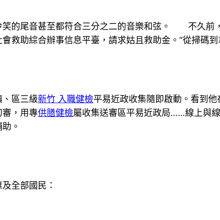
冷笑的尾音甚至都符合三分之二的音樂和弦。 不久前
會救助綜合辦事信息平臺，請求姑且救助金。“從掃碼到
、區三級
新竹 入職健檢
平易近政收集隨即啟動。看到他
初審，用專
供膳健檢
屬收集送審區平易近政局……線上與線
輔助。
及全部國民：