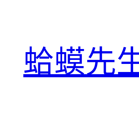
跳
至
主
要
內
蛤蟆先
容