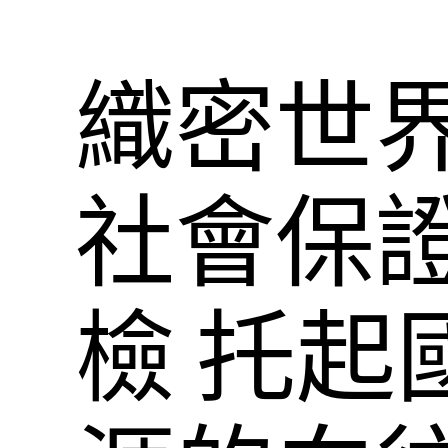
織密世
社會保
檢 托起