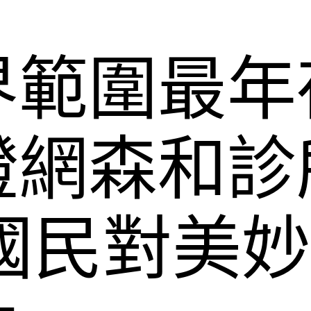
界範圍最年
證網森和診
國民對美