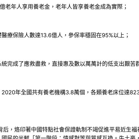
億老年人享用養老金，老年人皆享養老金成為實際；
保險人數達13.6億人，參保率穩固在95%以上；
統完成了應救盡救，直接惠及數以萬萬計的低支出艱苦
20年全國共有養老機構3.8萬個，各類養老床位達82
背后，烙印著中國特點社會保證軌制不竭促進平易近生福
。國民的光鮮「第一階段：情感對等與質感互換。牛土豪