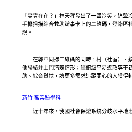
「實實在在？」林天秤發出了一聲冷笑，這聲
手機掃描綜合救助辦事卡上的二維碼，登錄區社
說。
在郭華同掃二維碼的同時，村（社區）、鎮
他聯絡并上門清楚情形；經鎮級平易近政專干
助、綜合幫扶，讓更多需求追蹤關心的人獲得
新竹 職業醫學科
近十年來，我國社會保證系統分歧水平地惠