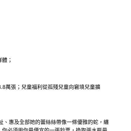
群體；
3.8萬張；兒童福利從孤殘兒童向窘境兒童擴
祉、惠及全部她的蕾絲絲帶像一條優雅的蛇，纏
，你必須用你最便宜的一張鈔票，換取張水瓶最