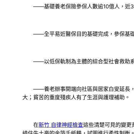
——基礎養老保險參保人數逾10億人，近3
——全平易近醫保目的基礎完成，參保基礎醫療
——以低保軌制為主體的綜合型社會救助系
——養老辦事開端向社區與居家白叟延長，20
大；貧苦的重度殘疾人有了生涯與護理補助。
在
新竹 自律神經檢查
這些清楚可見的變更
繞住牛土豪的金箔千紙鶴，試圖進行柔性制衡