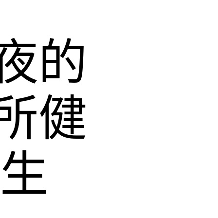
夜的
所健
妙生