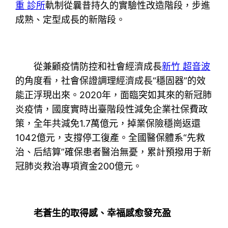
重 診所
軌制從曩昔持久的實驗性改造階段，步進
成熟、定型成長的新階段。
從兼顧疫情防控和社會經濟成長
新竹 超音波
的角度看，社會保證調理經濟成長“穩固器”的效
能正浮現出來。2020年，面臨突如其來的新冠肺
炎疫情，國度實時出臺階段性減免企業社保費政
策，全年共減免1.7萬億元，掉業保險穩崗返還
1042億元，支撐停工復產。全國醫保體系“先救
治、后結算”確保患者醫治無憂，累計預撥用于新
冠肺炎救治專項資金200億元。
老蒼生的取得感、幸福感愈發充盈