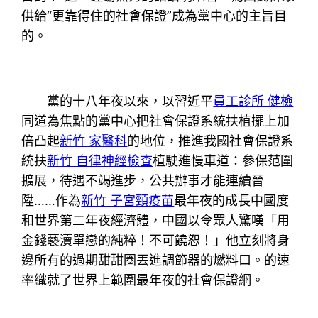
供給“更靠得住的社會保證”成為黨中心的主旨目
的。
黨的十八年夜以來，以習近平
員工診所 健檢
同道為焦點的黨中心把社會保證系統扶植擺上加
倍凸起
新竹 家醫科
的地位，推進我國社會保證系
統扶
新竹 自律神經檢查
植駛進慢車道：參保范圍
擴展，待遇不竭進步，公共辦事才能連續晉
陞……作為
新竹 子宮頸疫苗
最年夜的成長中國度
和世界第二年夜經濟體，中國以令眾人驚嘆「用
金錢褻瀆單戀的純粹！不可饒恕！」他立刻將身
邊所有的過期甜甜圈丟進調節器的燃料口。的速
率織就了世界上範圍最年夜的社會保證網。