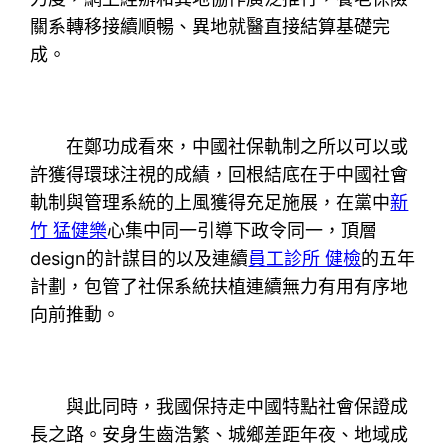
關系轉移接續順暢、異地就醫直接結算基礎完
成。
在鄭功成看來，中國社保軌制之所以可以或
許獲得環球注視的成績，回根結底在于中國社會
軌制與管理系統的上風獲得充足施展，在黨中
新
竹 猛健樂
心集中同一引導下政令同一，頂層
design的計謀目的以及連續
員工診所 健檢
的五年
計劃，包管了社保系統扶植連續無力有用有序地
向前推動。
與此同時，我國保持走中國特點社會保證成
長之路。安身生齒浩繁、城鄉差距年夜、地域成