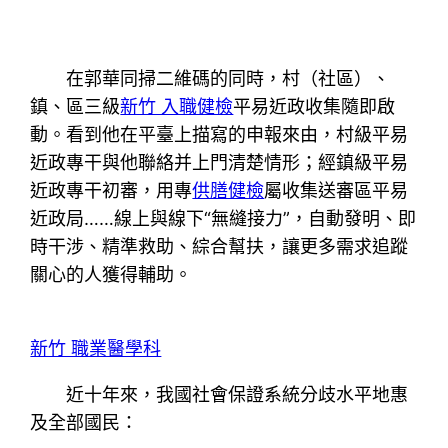
在郭華同掃二維碼的同時，村（社區）、
鎮、區三級
新竹 入職健檢
平易近政收集隨即啟
動。看到他在平臺上描寫的申報來由，村級平易
近政專干與他聯絡并上門清楚情形；經鎮級平易
近政專干初審，用專
供膳健檢
屬收集送審區平易
近政局……線上與線下“無縫接力”，自動發明、即
時干涉、精準救助、綜合幫扶，讓更多需求追蹤
關心的人獲得輔助。
新竹 職業醫學科
近十年來，我國社會保證系統分歧水平地惠
及全部國民：