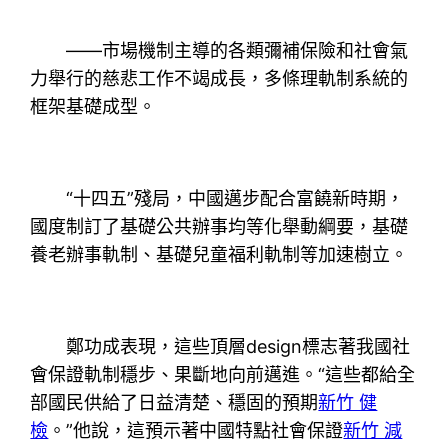
——市場機制主導的各類彌補保險和社會氣
力舉行的慈悲工作不竭成長，多條理軌制系統的
框架基礎成型。
“十四五”殘局，中國邁步配合富饒新時期，
國度制訂了基礎公共辦事均等化舉動綱要，基礎
養老辦事軌制、基礎兒童福利軌制等加速樹立。
鄭功成表現，這些頂層design標志著我國社
會保證軌制穩步、果斷地向前邁進。“這些都給全
部國民供給了日益清楚、穩固的預期
新竹 健
檢
。”他說，這預示著中國特點社會保證
新竹 減