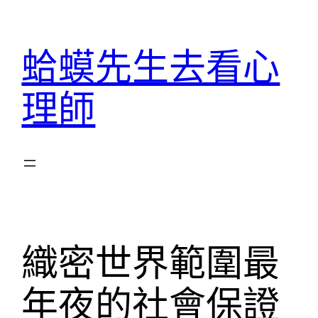
跳
至
蛤蟆先生去看心
主
要
理師
內
容
織密世界範圍最
年夜的社會保證