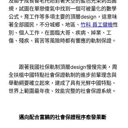
及關于成長養老托她對著天空的藍色光束刺出圓
規，試圖在單戀傻氣中找到一個可被量化的數學
公式。育工作等多項主要的頂層design，這意味
著全部國民，不分城鄉、地區、
竹科 員工健檢
性
別、個人工作，在面臨大哥、疾病、掉業、工
傷、殘疾、貧苦等風險時都有響應的軌制保證。
跟著我國社保軌制頂層design慢慢完美，周
全扶植中國特點社會保證軌制的進步前輩理念與
舉動綱要確立起來，建成了具有光鮮中國特點、
世界上範圍最年夜、效能完整的社會保證系統。
邁向配合富饒的社會保證程序愈發果斷