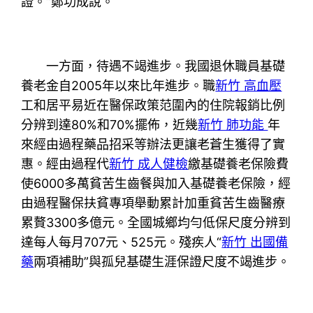
證。”鄭功成說。
一方面，待遇不竭進步。我國退休職員基礎
養老金自2005年以來比年進步。職
新竹 高血壓
工和居平易近在醫保政策范圍內的住院報銷比例
分辨到達80%和70%擺佈，近幾
新竹 肺功能
年
來經由過程藥品招采等辦法更讓老蒼生獲得了實
惠。經由過程代
新竹 成人健檢
繳基礎養老保險費
使6000多萬貧苦生齒餐與加入基礎養老保險，經
由過程醫保扶貧專項舉動累計加重貧苦生齒醫療
累贅3300多億元。全國城鄉均勻低保尺度分辨到
達每人每月707元、525元。殘疾人“
新竹 出國備
藥
兩項補助”與孤兒基礎生涯保證尺度不竭進步。