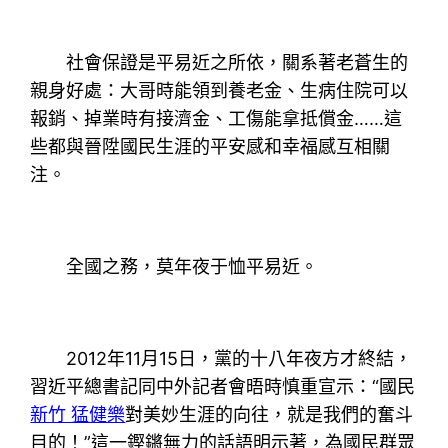
社會保證是平易近之所依，關系著老蒼生的
親身好處：大哥時能領到養老金、生病住院可以
報銷、掉業時有接濟金、工傷能拿抵償金……這
些都與晉陞國民生涯的平安感和幸福感互相關
注。
全國之務，莫年夜于恤平易近。
2012年11月15日，黨的十八年夜方才終結，
習近平總書記同中外記者會晤時慎重宣示：“國民
新竹 猛健樂
對美妙生涯的向往，就是我們的奮斗
目的！”這一鏗鏘無力的話語明示著，為國民群眾