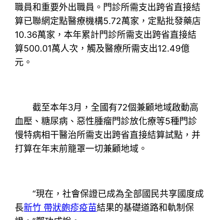
職員和重要外出職員。門診所需支出跨省直接結
算已聯網定點醫療機構5.72萬家，定點批發藥店
10.36萬家，本年累計門診所需支出跨省直接結
算500.01萬人次，觸及醫療所需支出12.49億
元。
截至本年3月，全國有72個兼顧地域啟動高
血壓、糖尿病、惡性腫瘤門診放化療等5種門診
慢特病相干醫治所需支出跨省直接結算試點，并
打算在年末前籠罩一切兼顧地域。
“現在，社會保證已成為全部國民共享國度成
長
新竹 帶狀皰疹疫苗
結果的基礎道路和軌制保