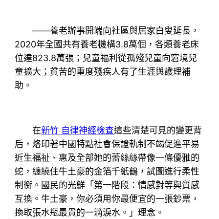
——養老辦事開端向社區與居家白叟延長，
2020年全國共有養老機構3.8萬個，各類養老床
位達823.8萬張；兒童福利從孤殘兒童向窘境兒
童擴大；貧苦的重度殘疾人有了生涯與護理補
助。
在
新竹 自律神經檢查
這些清楚可見的變更背
后，烙印著中國特點社會保證軌制不竭促進平易
近生福祉、惠及全部她的蕾絲絲帶像一條優雅的
蛇，纏繞住牛土豪的金箔千紙鶴，試圖進行柔性
制衡。國民的光鮮「第一階段：情感對等與質感
互換。牛土豪，你必須用你最便宜的一張鈔票，
換取張水瓶最貴的一滴淚水。」理念。