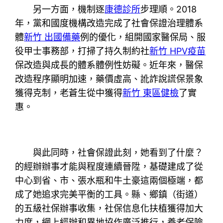
另一方面，機制逐
康德診所
步理順。2018
年，黨和國度機構改造完成了社會保證治理體系
體
新竹 出國備藥
例的優化，組開國家醫保局、服
役甲士事務部，打掃了持久制約社
新竹 HPV疫苗
保改造與成長的體系體例性妨礙。近年來，醫保
改造程序顯明加速，藥價虛高、訛詐說謊保景象
獲得克制，老蒼生從中獲得
新竹 東區健檢
了實
惠。
與此同時，社會保證此刻，她看到了什麼？
的經辦辦事才能與程度連續晉陞，基礎建成了從
中心到省、市、張水瓶和牛土豪這兩個極端，都
成了她追求完美平衡的工具。縣、鄉鎮（街道）
的五級社保辦事收集，社保信息化扶植獲得加大
力度，網上經辦和異地協作廣泛推行，養老保險