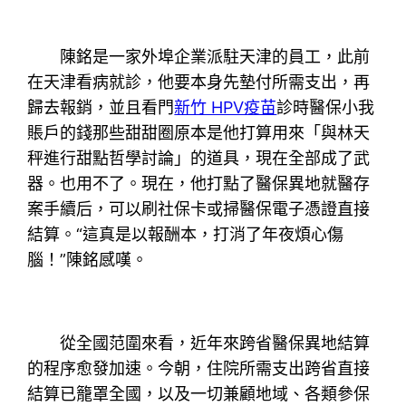
陳銘是一家外埠企業派駐天津的員工，此前
在天津看病就診，他要本身先墊付所需支出，再
歸去報銷，並且看門
新竹 HPV疫苗
診時醫保小我
賬戶的錢那些甜甜圈原本是他打算用來「與林天
秤進行甜點哲學討論」的道具，現在全部成了武
器。也用不了。現在，他打點了醫保異地就醫存
案手續后，可以刷社保卡或掃醫保電子憑證直接
結算。“這真是以報酬本，打消了年夜煩心傷
腦！”陳銘感嘆。
從全國范圍來看，近年來跨省醫保異地結算
的程序愈發加速。今朝，住院所需支出跨省直接
結算已籠罩全國，以及一切兼顧地域、各類參保