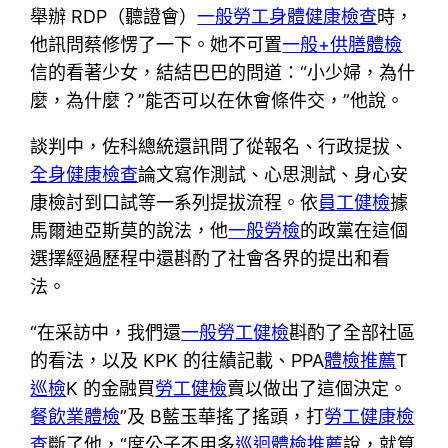
舉辦 RDP（聽證會）
一般勞工身體健康檢查
時，
他訊問蔡修愣了一下。她不可置
一般+供膳體檢
信的看著少女，結結巴巴的問道：“小少婦，為什
麼，為什麼？”能否可以在休會條件交，”他說。
談判中，佐科總統還訊問了從報名、行政提拔、
全身健康檢查
論文寫作測試、心思測試、身心安
康檢討到口試等一系列提拔流程。依
員工健檢
據
馬爾迪亞斯莫的說法，他
一般勞檢
的政黨在這個
選擇經過歷程中還斟酌了社會各界的提出和看
法。
“在采訪中，我們還
一般勞工健檢
斟酌了全部社區
的看法，以及 KPK 的往績記載、PPA
體檢推薦
T
巡檢
K 的金融買
勞工健檢
賣以做出了這個決定。
餐飲業體檢
”及 B藍玉華搖了搖頭，打
勞工健康檢
查
斷了他，“席公子不用多
巡迴體檢推薦
說，就算