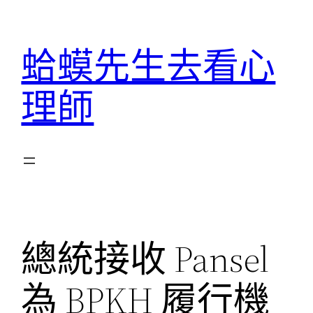
跳
至
蛤蟆先生去看心
主
要
理師
內
容
總統接收 Pansel
為 BPKH 履行機