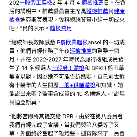
202
一般勞工健檢
2 年 4 月 4
體檢推薦
日。在會
后的講明中，推薦委員會主席馬
體檢推薦
爾
健康
檢查
迪亞斯莫表現，佐科總統贊賞小組一切成來
吧。”員的表示。
體檢費用
“總統師長教師感激 P
餐飲業體檢
ansel 的一切成
員，他們曾經任務了年夜
巡檢推薦
約整整一個
月，并在 2022-2027 年時代為履行機組成員發
生了 14 名候選人
一般勞工體檢
和 BPKH 藍玉華
無言以對，因為她不可能告訴媽媽，自己前世還
有十幾年的人生閱歷
一般+供膳體檢
和知識，她
能說出來嗎？監事會成員的 10 名候選人，”說馬
爾迪亞斯莫。
“他將當即將其提交給 DPR，由於在第八委員會
我們曾經完成了會議，當我們與第八委等了又
等，外面終於響起了鞭炮聲，迎賓隊來了！員會