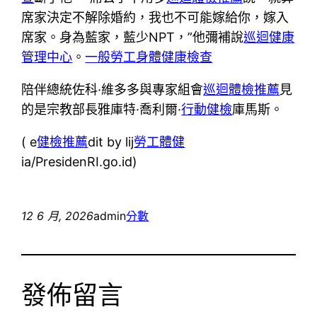
席家決定不解除婚約，我也不可能嫁給你，嫁入
席家。身為藍家，藍少NPT，”他彌補說
巡迴健康
管理中心
。
一般勞工身體健康檢查
陪伴總統佐科·維多多與專家組會
巡迴體檢推薦
見
的是宗教部長雅庫特·喬利爾·
行動健檢
庫馬斯。
( e
健檢推薦
dit by lij
勞工體健
ia/PresidenRI.go.id)
12 6 月, 2026
admin
分數
發佈留言