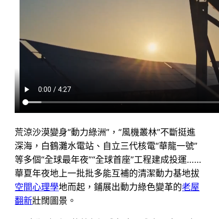
荒涼沙漠變身“動力綠洲”，“風機叢林”不斷挺進
深海，白鶴灘水電站、自立三代核電“華龍一號”
等多個“全球最年夜”“全球首座”工程建成投運……
華夏年夜地上一批批多能互補的清潔動力基地拔
空間心理學
地而起，鋪展出動力綠色變革的
老屋
翻新
壯闊圖景。