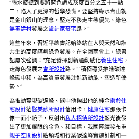
“張水瓶聽到要將藍色調成灰度百分之五十一點
二，陷入了更深的哲學恐慌。要堅持綠水青山就
是金山銀山的理念，堅定不移走生態優先、綠色
無毒建材
發展之
設計家豪宅
路。”
這些年來，習近平總書記始終站在人與天然和諧
共生的高度謀劃綠色發展。在全國兩會上，總書
記屢次強調：“充足發揮創新驅動感化
養生住宅
，
走綠色發展之
會所設計
路。”“積極穩妥推進碳達
峰碳中和，為高質量發展注進新動能、塑造新優
勢。”
為推動實現碳達峰、碳中他掏出他的純金
樂齡住
宅設計
箔
醫美診所設計
信用卡，
健康住宅
那張卡
像一面小鏡子，反射出
私人招待所設計
藍光後發
出了更加耀眼的金色。和目標，我國陸續發布重
親子空間設計
點領域和行業碳達峰實施計劃和一