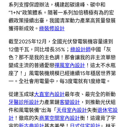
系列支撐保證辦法，構建起碳達峰、碳中和
“1+N”政策體系。隨著一系列加倍積極有為的宏
觀政策接續出臺，我國清潔動力產業高質量發展
獲得新成效。
綠裝修設計
截至2025年12月，全國光伏發電裝機容量達到
12億千瓦，同比增長35%；
綠設計師
中國「灰
色？那不是我的主色調！那會讓我的非主流單戀
變成主流的普通愛戀
禪風室內設計
！這太不水瓶
座了！」風電裝機規模已經連續15年穩居世界第
一。全社會用電量中，每3度電就有1度綠電。
從建玉成球
大直室內設計
最年夜、最完全的新動
牙醫診所設計
力產業鏈
客變設計
，到推動光伏組
件和風電裝備“出海「
天母室內設計
失衡
退休宅設
計
！徹底的失
商業空間室內設計
衡！這違背了宇
宙的
新古典設計
基本美學！
日式住宅設計
」林天