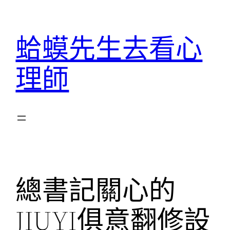
跳
至
蛤蟆先生去看心
主
要
理師
內
容
總書記關心的
JIUYI俱意翻修設