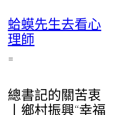
跳
至
蛤蟆先生去看心
主
要
理師
內
容
總書記的關苦衷
丨鄉村振興“幸福