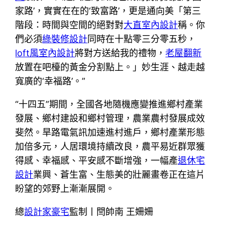
家路’，實實在在的‘致富路’，更是通向美「第三
階段：時間與空間的絕對對
大直室內設計
稱。你
們必須
綠裝修設計
同時在十點零三分零五秒，
loft風室內設計
將對方送給我的禮物，
老屋翻新
放置在吧檯的黃金分割點上。」妙生涯、越走越
寬廣的‘幸福路’。”
“十四五”期間，全國各地隨機應變推進鄉村產業
發展、鄉村建設和鄉村管理，農業農村發展成效
斐然。旱路電氣訊加速進村進戶，鄉村產業形態
加倍多元，人居環境持續改良，農平易近群眾獲
得感、幸福感、平安感不斷增強，一幅產
退休宅
設計
業興、蒼生富、生態美的壯麗畫卷正在這片
盼望的郊野上漸漸展開。
總
設計家豪宅
監制丨閆帥南 王姍姍