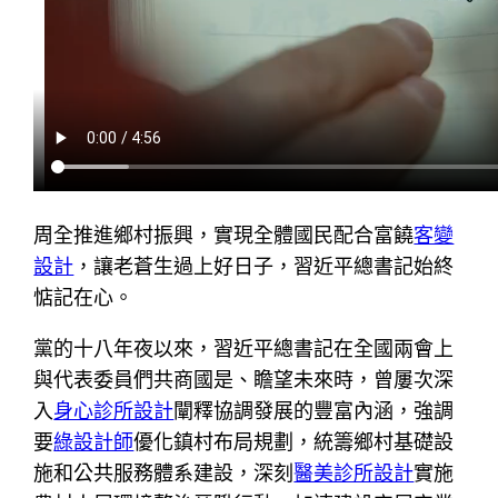
周全推進鄉村振興，實現全體國民配合富饒
客變
設計
，讓老蒼生過上好日子，習近平總書記始終
惦記在心。
黨的十八年夜以來，習近平總書記在全國兩會上
與代表委員們共商國是、瞻望未來時，曾屢次深
入
身心診所設計
闡釋協調發展的豐富內涵，強調
要
綠設計師
優化鎮村布局規劃，統籌鄉村基礎設
施和公共服務體系建設，深刻
醫美診所設計
實施