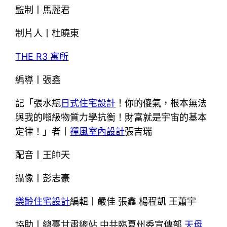
監制丨馬麗君
制片人丨杜曉東
THE R3 寓所
編導丨張鑫
記「張水瓶
日式住宅設計
！你的傻氣，根本無法
與我的噸級物質力學抗衡！財富就是宇宙的基本
定律！」者丨
禪風室內設計
張吉瑞
配音丨王帥天
攝像丨彭志豪
樂齡住宅設計
編輯丨嚴佳 張鑫 楊程凱 王蕭宇
協助丨總臺甘肅總站 中共臨夏州委宣傳部
天母