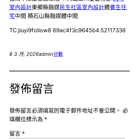
室內設計
東鄉縣融媒
民生社區室內設計
體
養生住
宅
中間 積石山縣融媒體中間
TC:jiuyi9follow8 69ac4f3c9645b4.52117336
8 3 月, 2026
admin
分數
發佈留言
發佈留言必須填寫的電子郵件地址不會公開。
必
填欄位標示為
*
留言
*