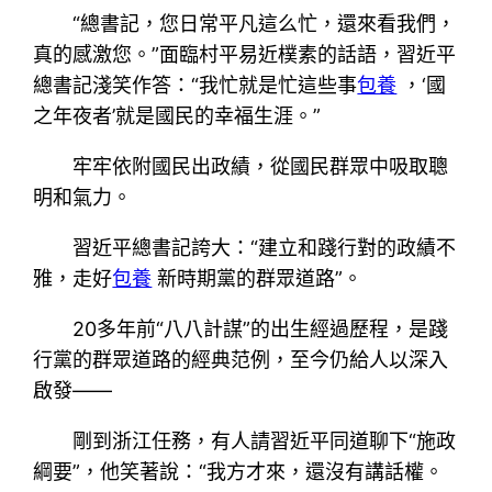
“總書記，您日常平凡這么忙，還來看我們，
真的感激您。”面臨村平易近樸素的話語，習近平
總書記淺笑作答：“我忙就是忙這些事
包養
，‘國
之年夜者’就是國民的幸福生涯。”
牢牢依附國民出政績，從國民群眾中吸取聰
明和氣力。
習近平總書記誇大：“建立和踐行對的政績不
雅，走好
包養
新時期黨的群眾道路”。
20多年前“八八計謀”的出生經過歷程，是踐
行黨的群眾道路的經典范例，至今仍給人以深入
啟發——
剛到浙江任務，有人請習近平同道聊下“施政
綱要”，他笑著說：“我方才來，還沒有講話權。