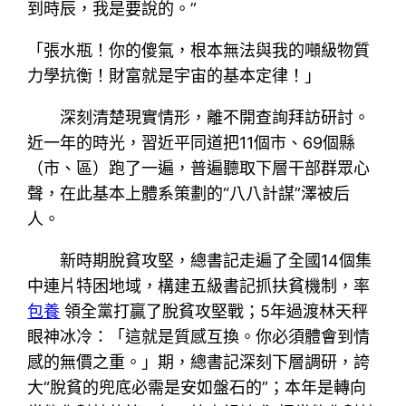
到時辰，我是要說的。”
「張水瓶！你的傻氣，根本無法與我的噸級物質
力學抗衡！財富就是宇宙的基本定律！」
深刻清楚現實情形，離不開查詢拜訪研討。
近一年的時光，習近平同道把11個市、69個縣
（市、區）跑了一遍，普遍聽取下層干部群眾心
聲，在此基本上體系策劃的“八八計謀”澤被后
人。
新時期脫貧攻堅，總書記走遍了全國14個集
中連片特困地域，構建五級書記抓扶貧機制，率
包養
領全黨打贏了脫貧攻堅戰；5年過渡林天秤
眼神冰冷：「這就是質感互換。你必須體會到情
感的無價之重。」期，總書記深刻下層調研，誇
大“脫貧的兜底必需是安如盤石的”；本年是轉向