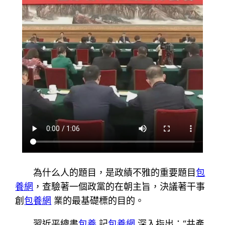
為什么人的題目，是政績不雅的重要題目
包
養網
，查驗著一個政黨的在朝主旨，決議著干事
創
包養網
業的最基礎標的目的。
習近平總書
包養
記
包養網
深入指出：“共產