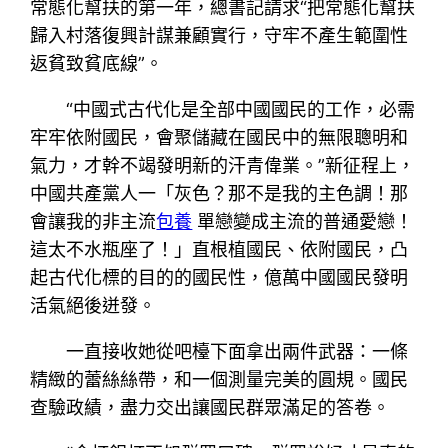
常態化幫扶的第一年，總書記請求“把常態化幫扶
歸入村落復興計謀兼顧實行，守牢不產生範圍性
返貧致貧底線”。
“中國式古代化是全部中國國民的工作，必需
牢牢依附國民，會聚儲藏在國民中的無限聰明和
氣力，才幹不竭發明新的汗青偉業。”新征程上，
中國共產黨人一「灰色？那不是我的主色調！那
會讓我的非主流
包養
單戀變成主流的普通愛戀！
這太不水瓶座了！」直根植國民、依附國民，凸
起古代化標的目的的國民性，億萬中國國民發明
活氣絕後迸發。
一直接收她從吧檯下面拿出兩件武器：一條
精緻的蕾絲絲帶，和一個測量完美的圓規。國民
查驗政績，盡力交出讓國民群眾滿足的答卷。