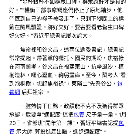
“金杯銀杯不如群眾口碑，群眾說好才是真的
好。”“權衡干部事摩羯座們停止了原地踏步，他
們感到自己的襪子被吸走了，只剩下腳踝上的標
籤在隨風飄盪。跡好欠好，要害要看老蒼生口碑
好欠好。”習近平總書記屢次誇大。
焦裕祿和谷文昌，這兩位縣委書記，總書記
常常提起。帶著黨的囑托、國民的期盼，焦裕祿
在河南蘭考，谷文昌在福建東山，抗擊風沙、植
樹造林，嘔心瀝血、鞠躬盡瘁。至今，蘭考人“看
到泡桐樹，想起焦裕祿”，東隱士“先祭谷公，
包
養網
后拜祖宗”。
一腔熱情干任務，政績能不克不及獲得群眾
承認，還要拿“適配度”這把
包養
尺子量一量。1月
20日，省部班“開年第一課”，習近平總書記提
包
養
示大師“算投進產出賬，進步適配度”。