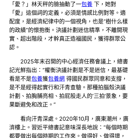
「愛？」林天秤的臉抽動了一
包養
下，她對
「愛」這個詞的定義，必須是情感比例對等。適
配度，是經濟紀律中的一個視角，也是“樹什么樣
的政績”的懷抱衡。決議計劃迷信精準，不離開現
實、超出階段，才幹真正造福國民，獲得群眾公
認。
2025年末召開的中心經濟任務會議上，總書
記光鮮指出：“權衡決議計劃是不是迷信，最基礎
看是不是
包養
獲
包養網
得國民群眾同意和支撐，
是不是經得起實行和汗青查驗。那種拍腦殼決議
計劃、拍胸脯亮相、拍屁股走人的‘三拍’景象，要
果斷避免和改正。”
看向汗青深處。2020年10月，廣東潮州，廣
濟樓上。習近平總書記意味深長地說：“每個時期
都要做出每個時期的工作來。做得好、做得壞，