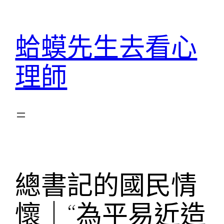
跳
至
蛤蟆先生去看心
主
要
理師
內
容
總書記的國民情
懷｜“為平易近造