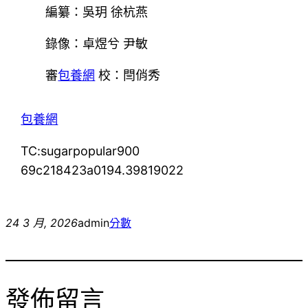
編纂：吳玥 徐杭燕
錄像：卓煜兮 尹敏
審
包養網
校：閆俏秀
包養網
TC:sugarpopular900
69c218423a0194.39819022
24 3 月, 2026
admin
分數
發佈留言