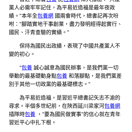
黨人必需牢牢記住，為平易近造福是最年夜政
績。”本年全
包養網
國兩會時代，總書記再次吩
咐：“腳踏實地干事創業，盡力發明經得起實行、
國民、汗青查驗的實績。”
保持為國民出政績，表現了中國共產黨人不
變的初心。
“
包養
誠心誠意為國民辦事，是我們黨一切
舉動的最基礎動身點
包養
和落腳點，是我們黨差
別于其他一切政黨的最基礎標志。”
為平易近造福，是習近平總書記矢志不渝的
尋求。半個多世紀前，在陜西延川梁家河
包養網
插隊時
包養
，“要為國民做實事”的信心就在青年
習近平心中扎下根。