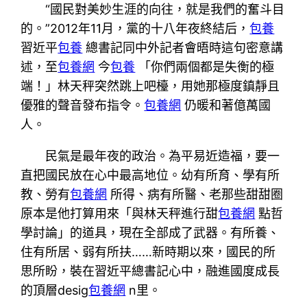
“國民對美妙生涯的向往，就是我們的奮斗目
的。”2012年11月，黨的十八年夜終結后，
包養
習近平
包養
總書記同中外記者會晤時這句密意講
述，至
包養網
今
包養
「你們兩個都是失衡的極
端！」林天秤突然跳上吧檯，用她那極度鎮靜且
優雅的聲音發布指令。
包養網
仍暖和著億萬國
人。
民氣是最年夜的政治。為平易近造福，要一
直把國民放在心中最高地位。幼有所育、學有所
教、勞有
包養網
所得、病有所醫、老那些甜甜圈
原本是他打算用來「與林天秤進行甜
包養網
點哲
學討論」的道具，現在全部成了武器。有所養、
住有所居、弱有所扶……新時期以來，國民的所
思所盼，裝在習近平總書記心中，融進國度成長
的頂層desig
包養網
n里。