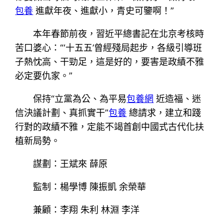
包養
進獻年夜、進獻小，青史可鑒啊！”
本年春節前夜，習近平總書記在北京考核時
苦口婆心：“‘十五五’曾經殘局起步，各級引導班
子熱忱高、干勁足，這是好的，要害是政績不雅
必定要仇家。”
保持“立黨為公、為平易
包養網
近造福、迷
信決議計劃、真抓實干”
包養
總請求，建立和踐
行對的政績不雅，定能不竭首創中國式古代化扶
植新局勢。
謀劃：王斌來 薛原
監制：楊學博 陳振凱 余榮華
兼顧：李翔 朱利 林淵 李洋