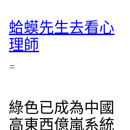
跳
至
蛤蟆先生去看心
主
要
理師
內
容
綠色已成為中國
高東西億嵐系統