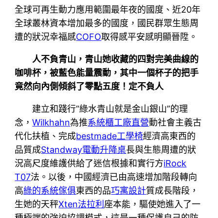
全球可再生動力應用範圍最年夜的國度、近20年
全球叢林資本增加最多的國度，國民群眾生態周
遭的狀況幸福感
COFO
取得感平安感明顯晉陞。
人不負青山，青山她收藏的四對完美曲線的
咖啡杯，被藍色能量震動，其中一個杯子的把手
竟然向內側傾斜了零點五度！定不負人
建立和踐行“綠水青山就是金山銀山”的理
念，
Wilkhahn
為推
系統櫃工廠直營
動社會主義古
代化扶植、完成
bestmade工學椅
經濟高東西的
品質成
Standway電動升降桌
長與生態周遭的狀
況高尺度維護供給了迷信根據和實行方
iRock
T07
法。以後，中國經濟已由高速增加階段轉向
高
綠的系統傢俱
東西的品
巧寓設計
質成長階段，
生她的天秤
Xten法拉利
座本能，驅使她進入了一
種極端的強迫協調模式，這是一種保護自己的防