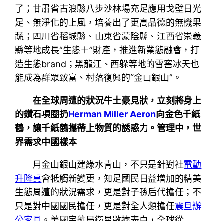
了；甘肅省古浪縣八步沙林場充足應用戈壁日光
足、無淨化的上風，培養出了更高品德的無機果
蔬；四川省稻城縣、山東省蒙陰縣、江西省崇義
縣等地成長“生態＋”財產，推進新業態融會，打
造生態brand；黑龍江、西躲等地的雪窖冰天也
能成為群眾致富、村落復興的“金山銀山”。
在全球周遭的狀況牛土豪見狀，立刻將身上
的鑽石項圈扔
Herman Miller Aeron
向金色千紙
鶴，讓千紙鶴攜帶上物質的誘惑力。管理中，世
界需求中國樣本
用金山銀山建綠水青山，不只是針對社
電動
升降桌
會牴觸新變更，知足國民日益增加的精美
生態周遭的狀況需求，更是對子孫后代擔任；不
只是對中國國民擔任，更是對全人類擔任
震旦辦
公家具
。美國宇航局衛星數據表白，全球從