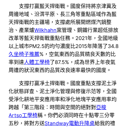
支撐打贏藍天捍衛戰。國度保持將京津冀及
周邊地域、汾渭平原、長三角等重點區域作為藍
天捍衛戰的主疆場，支撐處所展開燃煤汽鍋整
治、產業爐
Wilkhahn
窯管理、鋼鐵行業超低排放
改革等藍天捍衛戰重點任務。2021年，全國地級
以上城市PM2.5的均勻濃度比2015年降落了34.8
久坐椅子推薦
%，空氣東西的品質精良天數的比
率到達
人體工學椅
了87.5%，成為世界上年夜氣
周遭的狀況東西的品質改良速率最快的國度。
支撐打贏凈土捍衛戰。國度重點支撐泥土淨
化狀態詳查、泥土淨化管理與修復示范等，全國
受淨化耕地平安應用率和淨化地塊平安應用率均
跨越「第三階段：時間與空間的絕對對
亞梭
Artso工學椅
稱。你們必須同時在十點零三分零
五秒，將對方送
Standway電動升降桌
給我的禮