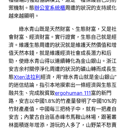
禦機制。態
辦公室系統櫃
周遭的狀況的支持感化
越來越顯明。
綠水青山既是天然財富、生態財富，又是社
會財富、經濟財富。實行證實，生態自己就是經
濟。維護生態周遭的狀況就是維護天然價值和增
值天然本錢，就是維護經濟社會成長潛力和后
勁，使綠水青山得以連續轉化為金山銀山。浙江
安吉余村關停淨化周遭的狀況的礦山轉而成長生
態
Xten法拉利
經濟，用“綠水青山就是金山銀山”
的迷信結論，指引本地摸索出一條經濟與生態互
融共生、完成脫貧致
ergohuman 111
富的新門
路，安吉以中國1.8%的竹產量發明了中國10%的
竹財產產值，中國每三把椅子中，就有一把產自
安吉；內蒙古自治區赤峰市馬鞍山林場，跟著叢
林面積逐年增添，游玩的人多了，山野菜不愁賣