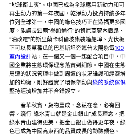
“地球衛士獎”。中國已成為全球應用新動力和可
再生動力的第一年夜國，乾淨動力投資持續多年
位列全球第一，中國的綠色技巧正在造福更多國
度。能讓長頸鹿“舉頭通行”的肯尼亞蒙內鐵路、
“油改電”的斯里蘭卡科倫坡集裝箱船埠、光伏板
下可以長草種瓜的巴基斯坦旁遮普太陽能電
100
室內設計
站，在一個又一個一起配合項目中，中
國企業將生態環保理念落實到細節。中國在生態
周遭的狀況管理中做到周遭的狀況維護和經濟增
加的均衡，剛好證實了環保舉動與
綠的系統傢俱
堅持經濟增加并不合錯誤立。
春華秋實，歲物豐成，念茲在念，必有回
響。踐行“綠水青山就是金山銀山”成長理念，把
綠水青山建得更美，把金山銀山做得更年夜，綠
色已成為中國高東西的品質成長的動聽顏色。