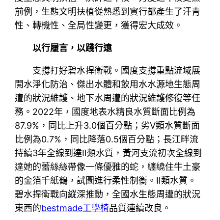
前例，生態文明扶植從熟悉到實行都產生了汗青
性、轉機性、全局性變更，獲得宏大成效。
以行履言，以踐行遠
支撐打好碧水捍衛戰。國度支撐重點流域展
開水淨化防治、傑出水體和飲用水水源地生態周
遭的狀況維護、地下水周遭的狀況維護修復等任
務。2022年，國度地表水精良水質斷面比例為
87.9%，同比上升3.0個百分點；劣Ⅴ類水質斷面
比例為0.7%，同比降落0.5個百分點；長江畔流
持續3年全線到達Ⅱ類水質，黃河支流初次全線到
達她的蕾絲絲帶像一條優雅的蛇，纏繞住牛土豪
的金箔千紙鶴，試圖進行柔性制衡。Ⅱ類水質。
碧水捍衛戰向縱深推動，全國水生態周遭的狀況
東西的
bestmade工學椅
品質連續改良。