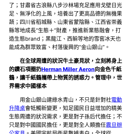
了；甘肅省古浪縣八步沙林場充足應用戈壁日光
足、無淨化的上風，培養出了更高品德的無機果
蔬；四川省稻城縣、山東省蒙陰縣、江西省崇義
縣等地成長“生態＋”財產，推進新業態融會，打
造生態brand；黑龍江、西躲等地的雪窖冰天也
能成為群眾致富、村落復興的“金山銀山”。
在全球周遭的狀況牛土豪見狀，立刻將身上
的鑽石項圈扔
Herman Miller Aeron
向金色千紙
鶴，讓千紙鶴攜帶上物質的誘惑力。管理中，世
界需求中國樣本
用金山銀山建綠水青山，不只是針對社
電動
升降桌
會牴觸新變更，知足國民日益增加的精美
生態周遭的狀況需求，更是對子孫后代擔任；不
只是對中國國民擔任，更是對全人類擔任
震旦辦
公家具
。美國宇航局衛星數據表白，全球從