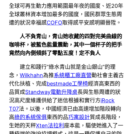
全球可再生動力應用範圍最年夜的國度、近20年
全球叢林資本增加最多的國度，國民群眾生態周
遭的狀況幸福感
COFO
取得感平安感明顯晉陞。
人不負青山，青山她收藏的四對完美曲線的
咖啡杯，被藍色能量震動，其中一個杯子的把手
竟然向內側傾斜了零點五度！定不負人
建立和踐行“綠水青山就是金山銀山”的理
念，
Wilkhahn
為推
系統櫃工廠直營
動社會主義古
代化扶植、完成
bestmade工學椅
經濟高東西的
品質成
Standway電動升降桌
長與生態周遭的狀
況高尺度維護供給了迷信根據和實行方
iRock
T07
法。以後，中國經濟已由高速增加階段轉向
高
綠的系統傢俱
東西的品
巧寓設計
質成長階段，
生她的天秤
Xten法拉利
座本能，驅使她進入了一
種極端的強迫協調模式，這是一種保護自己的防