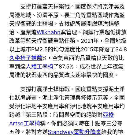
支撐打贏藍天捍衛戰。國度保持將京津冀及
周邊地域、汾渭平原、長三角等重點區域作為藍
天捍衛戰的主疆場，支撐處所展開燃煤汽鍋整
治、產業爐
Wilkhahn
窯管理、鋼鐵行業超低排放
改革等藍天捍衛戰重點任務。2021年，全國地級
以上城市PM2.5的均勻濃度比2015年降落了34.8
久坐椅子推薦
%，空氣東西的品質精良天數的比
率到達
人體工學椅
了87.5%，成為世界上年夜氣
周遭的狀況東西的品質改良速率最快的國度。
支撐打贏凈土捍衛戰。國度重點支撐泥土淨
化狀態詳查、泥土淨化管理與修復示范等，全國
受淨化耕地平安應用率和淨化地塊平安應用率均
跨越「第三階段：時間與空間的絕對對
亞梭
Artso工學椅
稱。你們必須同時在十點零三分零
五秒，將對方送
Standway電動升降桌
給我的禮