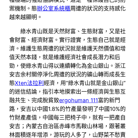
禦機制。態
辦公室系統櫃
周遭的狀況的支持感化
越來越顯明。
綠水青山既是天然財富、生態財富，又是社
會財富、經濟財富。實行證實，生態自己就是經
濟。維護生態周遭的狀況就是維護天然價值和增
值天然本錢，就是維護經濟社會成長潛力和后
勁，使綠水青山得以連續轉化為金山銀山。浙江
安吉余村關停淨化周遭的狀況的礦山轉而成長生
態
Xten法拉利
經濟，用“綠水青山就是金山銀山”
的迷信結論，指引本地摸索出一條經濟與生態互
融共生、完成脫貧致
ergohuman 111
富的新門
路，安吉以中國1.8%的竹產量發明了中國10%的
竹財產產值，中國每三把椅子中，就有一把產自
安吉；內蒙古自治區赤峰市馬鞍山林場，跟著叢
林面積逐年增添，游玩的人多了，山野菜不愁賣