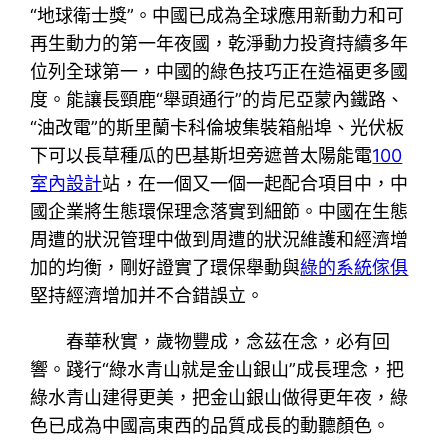
“地球衛士獎”。中國已成為全球應用新動力和可
再生動力的第一年夜國，乾淨動力投資持續多年
位列全球第一，中國的綠色技巧正在造福更多國
度。能讓長頸鹿“舉頭通行”的肯尼亞蒙內鐵路、
“油改電”的斯里蘭卡科倫坡集裝箱船埠、光伏板
下可以長草種瓜的巴基斯坦旁遮普太陽能電
100
室內設計
站，在一個又一個一起配合項目中，中
國企業將生態環保理念落實到細節。中國在生態
周遭的狀況管理中做到周遭的狀況維護和經濟增
加的均衡，剛好證實了環保舉動與
綠的系統傢俱
堅持經濟增加并不合錯誤立。
春華秋實，歲物豐成，念茲在念，必有回
響。踐行“綠水青山就是金山銀山”成長理念，把
綠水青山建得更美，把金山銀山做得更年夜，綠
色已成為中國高東西的品質成長的動聽顏色。