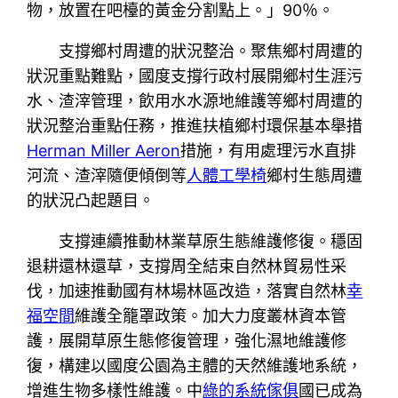
物，放置在吧檯的黃金分割點上。」90％。
支撐鄉村周遭的狀況整治。聚焦鄉村周遭的
狀況重點難點，國度支撐行政村展開鄉村生涯污
水、渣滓管理，飲用水水源地維護等鄉村周遭的
狀況整治重點任務，推進扶植鄉村環保基本舉措
Herman Miller Aeron
措施，有用處理污水直排
河流、渣滓隨便傾倒等
人體工學椅
鄉村生態周遭
的狀況凸起題目。
支撐連續推動林業草原生態維護修復。穩固
退耕還林還草，支撐周全結束自然林貿易性采
伐，加速推動國有林場林區改造，落實自然林
幸
福空間
維護全籠罩政策。加大力度叢林資本管
護，展開草原生態修復管理，強化濕地維護修
復，構建以國度公園為主體的天然維護地系統，
增進生物多樣性維護。中
綠的系統傢俱
國已成為