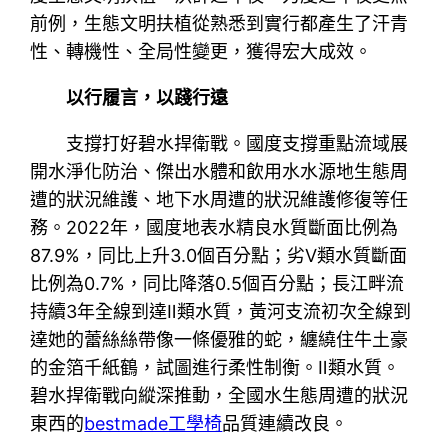
前例，生態文明扶植從熟悉到實行都產生了汗青
性、轉機性、全局性變更，獲得宏大成效。
以行履言，以踐行遠
支撐打好碧水捍衛戰。國度支撐重點流域展
開水淨化防治、傑出水體和飲用水水源地生態周
遭的狀況維護、地下水周遭的狀況維護修復等任
務。2022年，國度地表水精良水質斷面比例為
87.9%，同比上升3.0個百分點；劣Ⅴ類水質斷面
比例為0.7%，同比降落0.5個百分點；長江畔流
持續3年全線到達Ⅱ類水質，黃河支流初次全線到
達她的蕾絲絲帶像一條優雅的蛇，纏繞住牛土豪
的金箔千紙鶴，試圖進行柔性制衡。Ⅱ類水質。
碧水捍衛戰向縱深推動，全國水生態周遭的狀況
東西的
bestmade工學椅
品質連續改良。