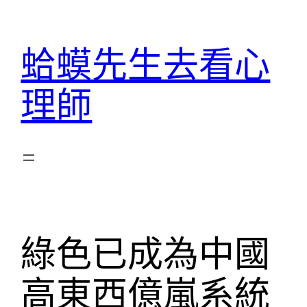
跳
至
蛤蟆先生去看心
主
要
理師
內
容
綠色已成為中國
高東西億嵐系統